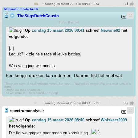
• zondag 15 maart 2026 @ 08:41 • 274
Moderator / Redactie FP
TheStigsDutchCousin
Brabo Bastard
Op
zondag 15 maart 2026 08:41
schreef
Newone82
het
volgende:
[..]
Leg uit? Ik zie hele race al leuke battles.
Was vorig jaar wel anders.
Een knopje drukken kan iedereen. Daarom lijkt het heel wat.
"They are rage. Brutal, without mercy. But you.... You will be worse. Rip and tear, until it is
done!"
"Omae wa mou shindeiru."
"All we know is... he's called The Stig!"
• zondag 15 maart 2026 @ 08:41 • 275
spectrumanalyser
Op
zondag 15 maart 2026 08:40
schreef
Whiskers2009
het volgende:
Die flauwe grapjes over regen en kortsluiting..