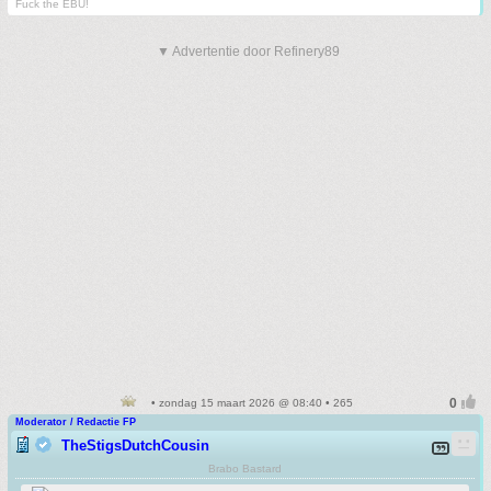
Fuck the EBU!
▼ Advertentie door Refinery89
• zondag 15 maart 2026 @ 08:40 • 265
Moderator / Redactie FP
TheStigsDutchCousin
Brabo Bastard