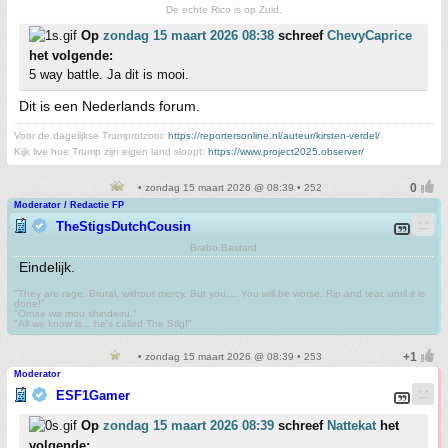
De echte Rico is op Zuid.
Op
zondag 15 maart 2026 08:38
schreef
ChevyCaprice
het volgende:
5 way battle. Ja dit is mooi.
Dit is een Nederlands forum.
Voor de dagelijkse Trumprotzooi:
https://reportersonline.nl/auteur/kirsten-verdel/
Kijk live hoe Trump zijn eigen land sloopt:
https://www.project2025.observer/
• zondag 15 maart 2026 @ 08:39 • 252
Moderator / Redactie FP
TheStigsDutchCousin
Brabo Bastard
Eindelijk.
"They are rage. Brutal, without mercy. But you.... You will be worse. Rip and tear, until it is
done!"
"Omae wa mou shindeiru."
"All we know is... he's called The Stig!"
• zondag 15 maart 2026 @ 08:39 • 253
Moderator
ESF1Gamer
Op
zondag 15 maart 2026 08:39
schreef
Nattekat
het
volgende: