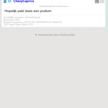
ChevyCaprice
Multidisciplinair simcoureur
Hopelijk pakt lewis een podium
Gerieflijke groeten, ChevyCaprice
Moderator DIG
Russell-supporter (LET'S GO GEORGE!) F1 Watcher
🇺🇦 Fight Fight Fight! 🇺🇦
▼ Advertentie door Refinery89