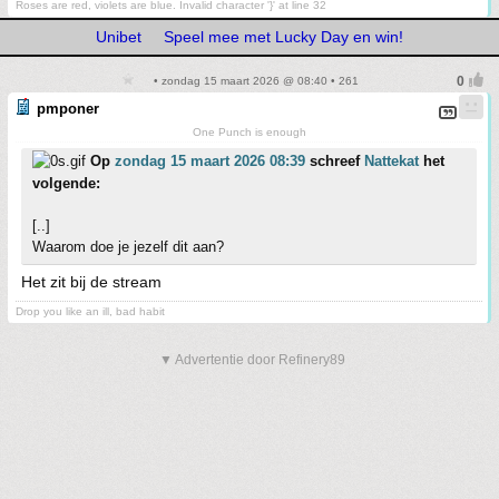
Roses are red, violets are blue. Invalid character '}' at line 32
Unibet
Speel mee met Lucky Day en win!
• zondag 15 maart 2026 @ 08:40 • 261
pmponer
One Punch is enough
Op
zondag 15 maart 2026 08:39
schreef
Nattekat
het
volgende:
[..]
Waarom doe je jezelf dit aan?
Het zit bij de stream
Drop you like an ill, bad habit
▼ Advertentie door Refinery89