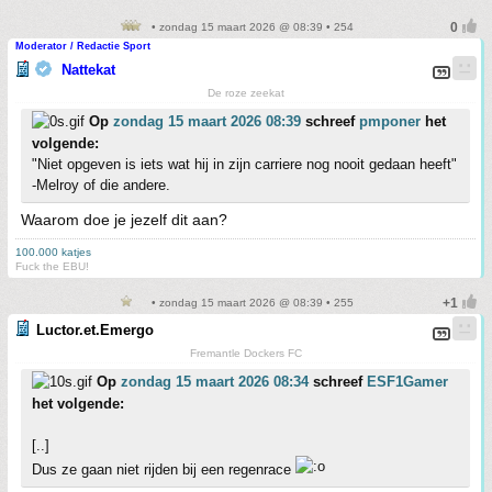
• zondag 15 maart 2026 @ 08:39 • 254
Moderator / Redactie Sport
Nattekat
De roze zeekat
Op
zondag 15 maart 2026 08:39
schreef
pmponer
het
volgende:
"Niet opgeven is iets wat hij in zijn carriere nog nooit gedaan heeft"
-Melroy of die andere.
Waarom doe je jezelf dit aan?
100.000 katjes
Fuck the EBU!
• zondag 15 maart 2026 @ 08:39 • 255
Luctor.et.Emergo
Fremantle Dockers FC
Op
zondag 15 maart 2026 08:34
schreef
ESF1Gamer
het volgende:
[..]
Dus ze gaan niet rijden bij een regenrace