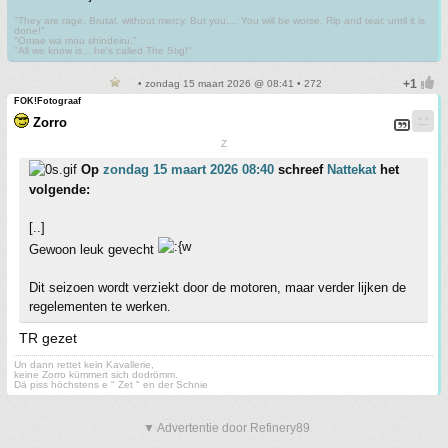
"They are rage. Brutal, without mercy. But you.... You will be worse. Rip and tear, until it is
done!"
"Omae wa mou shindeiru."
"All we know is... he's called The Stig!"
• zondag 15 maart 2026 @ 08:41 • 272
FOK!Fotograaf
Zorro
Z
Op
zondag 15 maart 2026 08:40
schreef
Nattekat
het
volgende:
[..]
Gewoon leuk gevecht
Dit seizoen wordt verziekt door de motoren, maar verder lijken de
regelementen te werken.
TR gezet
Un dann rettet kein Kavallerie,
keine Zorro kümmert sich dodrömm.
Dä piss höchstens e " Zet " en der Schnie
▼ Advertentie door Refinery89