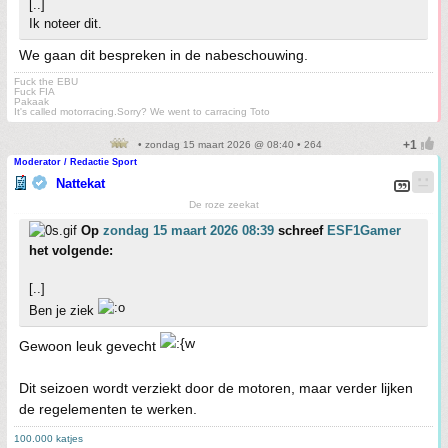
[..]
Ik noteer dit.
We gaan dit bespreken in de nabeschouwing.
Fuck the EBU
Fuck FIA
Pakaak
It's called motorracing.Sorry? We went to carracing Toto
• zondag 15 maart 2026 @ 08:40 • 264
Moderator / Redactie Sport
Nattekat
De roze zeekat
Op
zondag 15 maart 2026 08:39
schreef
ESF1Gamer
het volgende:
[..]
Ben je ziek
Gewoon leuk gevecht
Dit seizoen wordt verziekt door de motoren, maar verder lijken
de regelementen te werken.
100.000 katjes