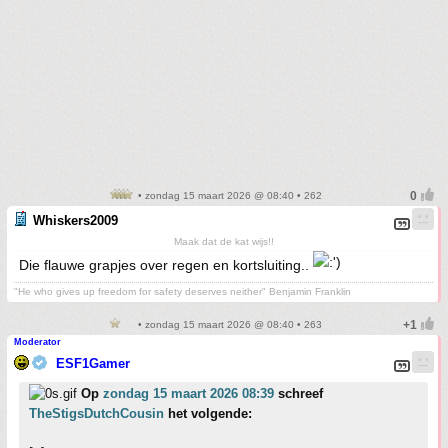
• zondag 15 maart 2026 @ 08:40 • 262
Whiskers2009
Maak dat de kat wijs!!
Die flauwe grapjes over regen en kortsluiting..
"He who gives up freedom for safety deserves neither" Benjamin Franklin
• zondag 15 maart 2026 @ 08:40 • 263
Moderator
ESF1Gamer
Op
zondag 15 maart 2026 08:39
schreef
TheStigsDutchCousin
het volgende: