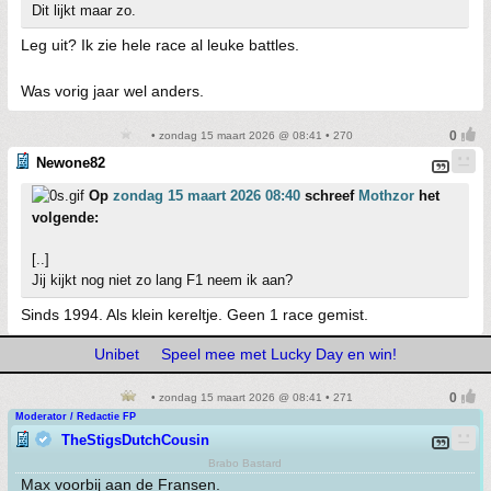
Dit lijkt maar zo.
Leg uit? Ik zie hele race al leuke battles.
Was vorig jaar wel anders.
• zondag 15 maart 2026 @ 08:41 • 270
Newone82
Op
zondag 15 maart 2026 08:40
schreef
Mothzor
het
volgende:
[..]
Jij kijkt nog niet zo lang F1 neem ik aan?
Sinds 1994. Als klein kereltje. Geen 1 race gemist.
Unibet
Speel mee met Lucky Day en win!
• zondag 15 maart 2026 @ 08:41 • 271
Moderator / Redactie FP
TheStigsDutchCousin
Brabo Bastard
Max voorbij aan de Fransen.