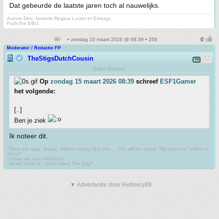
Dat gebeurde de laatste jaren toch al nauwelijks.
Autore Deo, favente Regina Luctor et Emergo
Fuck the EBU.
• zondag 15 maart 2026 @ 08:39 • 256
Moderator / Redactie FP
TheStigsDutchCousin
Brabo Bastard
Op
zondag 15 maart 2026 08:39
schreef
ESF1Gamer
het volgende:
[..]
Ben je ziek
Ik noteer dit.
"They are rage. Brutal, without mercy. But you.... You will be worse. Rip and tear, until it is
done!"
"Omae wa mou shindeiru."
"All we know is... he's called The Stig!"
▼ Advertentie door Refinery89