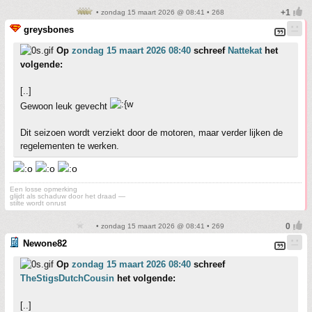
• zondag 15 maart 2026 @ 08:41 • 268
greysbones
Op
zondag 15 maart 2026 08:40
schreef
Nattekat
het
volgende:
[..]
Gewoon leuk gevecht
Dit seizoen wordt verziekt door de motoren, maar verder lijken de
regelementen te werken.
Een losse opmerking
glijdt als schaduw door het draad —
stilte wordt onrust
• zondag 15 maart 2026 @ 08:41 • 269
Newone82
Op
zondag 15 maart 2026 08:40
schreef
TheStigsDutchCousin
het volgende:
[..]