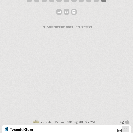
12
13
▼ Advertentie door Refinery89
• zondag 15 maart 2026 @ 08:39 • 251
TweedeKlum