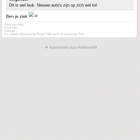
Dit is wel leuk. Nieuwe auto's zijn op zich wel tof.
Ben je ziek
Fuck the EBU
Fuck FIA
Pakaak
It's called motorracing.Sorry? We went to carracing Toto
▼ Advertentie door Refinery89