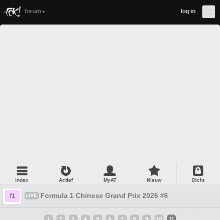
forum
log in
Index
Actief
MyAT
Nieuw
Dicht
Formula 1 Chinese Grand Prix 2026 #6
f1
LIVE
1
2
3
4
5
6
7
8
9
10
11