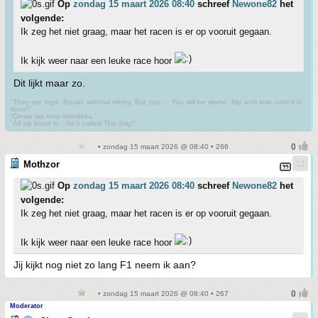
Op
zondag 15 maart 2026 08:40
schreef
Newone82
het
volgende:
Ik zeg het niet graag, maar het racen is er op vooruit gegaan.
Ik kijk weer naar een leuke race hoor
Dit lijkt maar zo.
"They are rage. Brutal, without mercy. But you.... You will be worse. Rip and tear, until it is
done!"
"Omae wa mou shindeiru."
"All we know is... he's called The Stig!"
• zondag 15 maart 2026 @ 08:40 • 266
Mothzor
Op
zondag 15 maart 2026 08:40
schreef
Newone82
het
volgende:
Ik zeg het niet graag, maar het racen is er op vooruit gegaan.
Ik kijk weer naar een leuke race hoor
Jij kijkt nog niet zo lang F1 neem ik aan?
• zondag 15 maart 2026 @ 08:40 • 267
Moderator