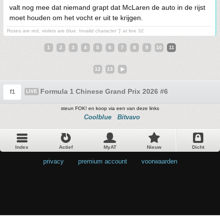
valt nog mee dat niemand grapt dat McLaren de auto in de rijst
moet houden om het vocht er uit te krijgen.
Roses are red, violets are blue. Invalid character '}' at line 32
1
2
3
4
5
6
7
8
9
10
11
12
13
Formula 1 Chinese Grand Prix 2026 #6
f1
LIVE
steun FOK! en koop via een van deze links
Coolblue
Bitvavo
Index
Actief
MyAT
Nieuw
Dicht
privacy
•
premium account
•
voorwaarden