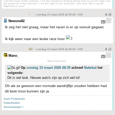
I am the hope of the universe. I am the answer to all living things that cry out for help.I am
the protector of the innocent. I am the Light in the darkness. I am truth. Ally to good!
Nightmare to you!
• zondag 15 maart 2026 @ 08:40 • 258
Newone82
Ik zeg het niet graag, maar het racen is er op vooruit gegaan.
Ik kijk weer naar een leuke race hoor
• zondag 15 maart 2026 @ 08:40 • 259
Mano_
Manomanoman..
Op
zondag 15 maart 2026 08:39
schreef
Nattekat
het
volgende:
Dit is wel leuk. Nieuwe auto's zijn op zich wel tof.
Oh als ze gewoon een normale aandrijflijn zouden hebben had
dit best mooi kunnen zijn ja.
Scjvb Postpoetser
Fokkerblokker
Sterrenplaatjes *;