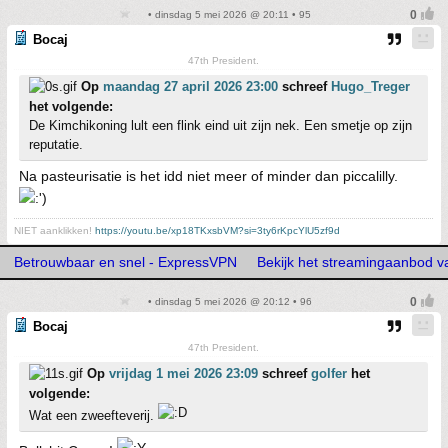
• dinsdag 5 mei 2026 @ 20:11 • 95
Bocaj
47th President.
Op
maandag 27 april 2026 23:00
schreef
Hugo_Treger
het volgende:
De Kimchikoning lult een flink eind uit zijn nek. Een smetje op zijn
reputatie.
Na pasteurisatie is het idd niet meer of minder dan piccalilly.
NIET aanklikken!
https://youtu.be/xp18TKxsbVM?si=3ty6rKpcYlU5zf9d
Betrouwbaar en snel - ExpressVPN
Bekijk het streamingaanbod v
• dinsdag 5 mei 2026 @ 20:12 • 96
Bocaj
47th President.
Op
vrijdag 1 mei 2026 23:09
schreef
golfer
het
volgende:
Wat een zweefteverij.