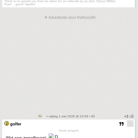
There is no greater joy than be taken for an imbecile by an idiot. (Oscar Wilde)
Poef.....gone! ©golfer
▼ Advertentie door Refinery89
• vrijdag 1 mei 2026 @ 23:09 • 90
golfer
Ouwe jongere
Wat een zweefteverij.