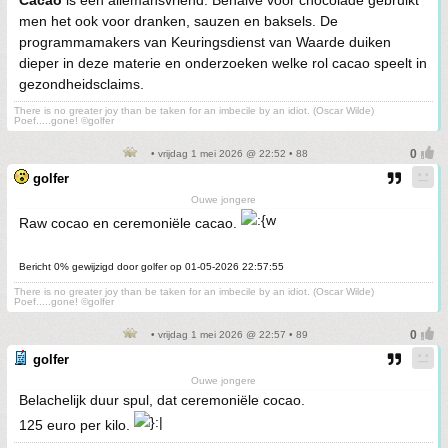
Cacao
is een allemansvriend. Behalve voor chocolade gebruikt
men het ook voor dranken, sauzen en baksels. De
programmamakers van Keuringsdienst van Waarde duiken
dieper in deze materie en onderzoeken welke rol cacao speelt in
gezondheidsclaims.
There is no greater joy than be taken for an imbecile by an idiot. (Oscar Wilde)
Poef.....gone! ©golfer
• vrijdag 1 mei 2026 @ 22:52 • 88
golfer
Ouwe jongere
Raw cocao en ceremoniële cacao.
Bericht 0% gewijzigd door golfer op 01-05-2026 22:57:55
There is no greater joy than be taken for an imbecile by an idiot. (Oscar Wilde)
Poef.....gone! ©golfer
• vrijdag 1 mei 2026 @ 22:57 • 89
golfer
Ouwe jongere
Belachelijk duur spul, dat ceremoniële cocao.
125 euro per kilo.