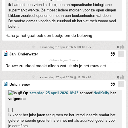
ik had ooit een vriendin die bij een antroposofische biologische
supermarkt werkte. Ze moest iedere morgen voor ze open gingen
blikken zuurkool openen en het in een beukenhouten vat doen.
De soofse dames vonden de zuurkool uit het vat toch zoooo veel
beter .
Haha ja het gaat ook een beetje om de beleving
• maandag 27 april 2026 @ 08:43 • 77
Jan_Onderwater
Culinair tegen Corona
Rauwe zuurkool maakt alleen wat uit als je het rauw eet.
• maandag 27 april 2026 @ 11:28 • 78
Dutch_view
Op
zaterdag 25 april 2026 18:43
schreef
NedKelly
het
volgende:
[..]
Ik kocht het juist jaren terug toen ze het introduceerde omdat het
geferementeerde groenten is en het net als zuurkool goed is voor
je darmflora.