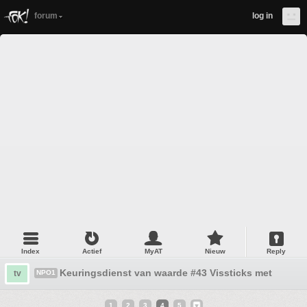
forum
log in
Index
Actief
MyAT
Nieuw
Reply
Keuringsdienst van waarde #43 Vissticks met chedda
tv
NPO1
1
2
3
4
5