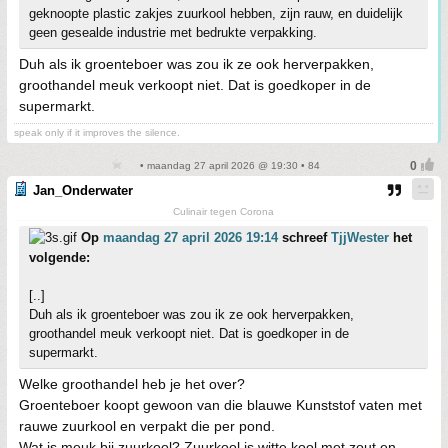
geknoopte plastic zakjes zuurkool hebben, zijn rauw, en duidelijk
geen gesealde industrie met bedrukte verpakking.
Duh als ik groenteboer was zou ik ze ook herverpakken,
groothandel meuk verkoopt niet. Dat is goedkoper in de
supermarkt.
speak only if it improves the silence.
• maandag 27 april 2026 @ 19:30 • 84
Jan_Onderwater
Culinair tegen Corona
Op
maandag 27 april 2026 19:14
schreef
TjjWester
het
volgende:
[..]
Duh als ik groenteboer was zou ik ze ook herverpakken,
groothandel meuk verkoopt niet. Dat is goedkoper in de
supermarkt.
Welke groothandel heb je het over?
Groenteboer koopt gewoon van die blauwe Kunststof vaten met
rauwe zuurkool en verpakt die per pond.
Wat is meuk bij zuurkool? Zuurkool is witte kool met zout en