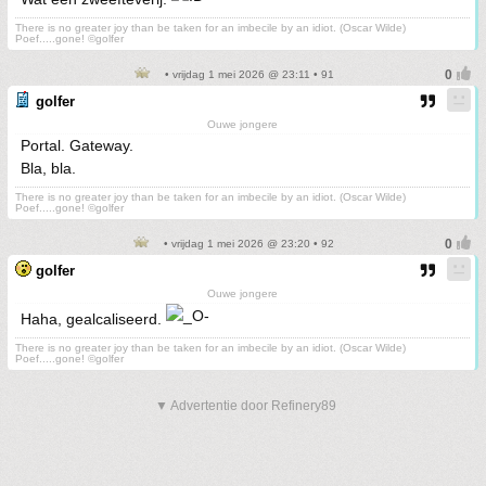
There is no greater joy than be taken for an imbecile by an idiot. (Oscar Wilde)
Poef.....gone! ©golfer
• vrijdag 1 mei 2026 @ 23:11 • 91
golfer
Ouwe jongere
Portal. Gateway.
Bla, bla.
There is no greater joy than be taken for an imbecile by an idiot. (Oscar Wilde)
Poef.....gone! ©golfer
• vrijdag 1 mei 2026 @ 23:20 • 92
golfer
Ouwe jongere
Haha, gealcaliseerd.
There is no greater joy than be taken for an imbecile by an idiot. (Oscar Wilde)
Poef.....gone! ©golfer
▼ Advertentie door Refinery89