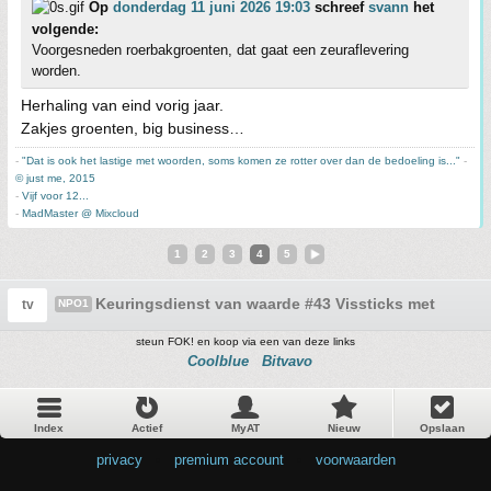
Op
donderdag 11 juni 2026 19:03
schreef
svann
het
volgende:
Voorgesneden roerbakgroenten, dat gaat een zeuraflevering
worden.
Herhaling van eind vorig jaar.
Zakjes groenten, big business…
-
"Dat is ook het lastige met woorden, soms komen ze rotter over dan de bedoeling is..."
-
© just me, 2015
-
Vijf voor 12...
-
MadMaster @ Mixcloud
1
2
3
4
5
Keuringsdienst van waarde #43 Vissticks met chedda
tv
NPO1
steun FOK! en koop via een van deze links
Coolblue
Bitvavo
Index
Actief
MyAT
Nieuw
Opslaan
privacy
•
premium account
•
voorwaarden