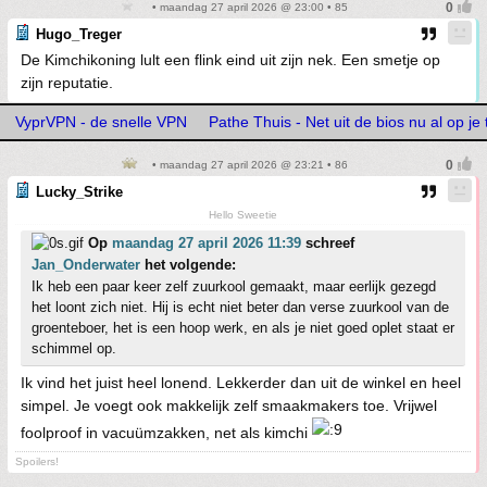
• maandag 27 april 2026 @ 23:00 • 85
Hugo_Treger
De Kimchikoning lult een flink eind uit zijn nek. Een smetje op
zijn reputatie.
VyprVPN - de snelle VPN
Pathe Thuis - Net uit de bios nu al op je 
• maandag 27 april 2026 @ 23:21 • 86
Lucky_Strike
Hello Sweetie
Op
maandag 27 april 2026 11:39
schreef
Jan_Onderwater
het volgende:
Ik heb een paar keer zelf zuurkool gemaakt, maar eerlijk gezegd
het loont zich niet. Hij is echt niet beter dan verse zuurkool van de
groenteboer, het is een hoop werk, en als je niet goed oplet staat er
schimmel op.
Ik vind het juist heel lonend. Lekkerder dan uit de winkel en heel
simpel. Je voegt ook makkelijk zelf smaakmakers toe. Vrijwel
foolproof in vacuümzakken, net als kimchi
Spoilers!