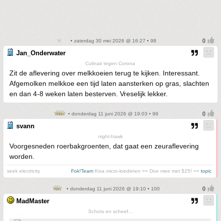
• zaterdag 30 mei 2026 @ 16:27 • 98
Jan_Onderwater
Culinair tegen Corona
Zit de aflevering over melkkoeien terug te kijken. Interessant.
Afgemolken melkkoe een tijd laten aansterken op gras, slachten
en dan 4-8 weken laten besterven. Vreselijk lekker.
• donderdag 11 juni 2026 @ 19:03 • 99
svann
night-hawk
Voorgesneden roerbakgroenten, dat gaat een zeuraflevering
worden.
seek electricity
Fok!Team
Kiva micro-kredieten == Doe mee met $25! ==
topic
• donderdag 11 juni 2026 @ 19:10 • 100
MadMaster
Schots en scheef...