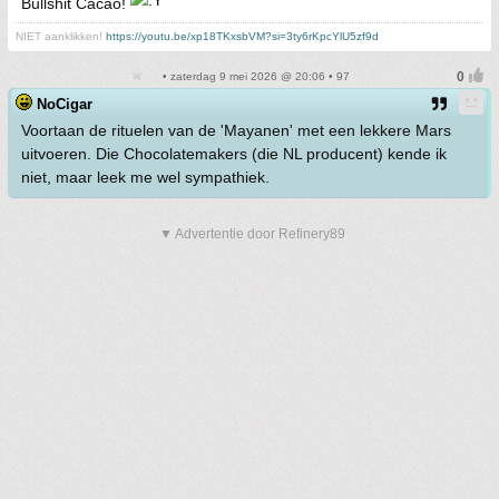
Bullshit Cacao!
NIET aanklikken!
https://youtu.be/xp18TKxsbVM?si=3ty6rKpcYlU5zf9d
• zaterdag 9 mei 2026 @ 20:06 • 97
NoCigar
Voortaan de rituelen van de 'Mayanen' met een lekkere Mars
uitvoeren. Die Chocolatemakers (die NL producent) kende ik
niet, maar leek me wel sympathiek.
▼ Advertentie door Refinery89