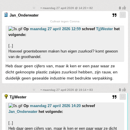
• maandag 27 april 2026 @ 14:20 • 82
Jan_Onderwater
Culinair tegen Corona
Op
maandag 27 april 2026 12:59
schreef
TjjWester
het
volgende:
[..]
Hoeveel groenteboeren maken hun eigen zuurkool? komt gewoon
van de groothandel.
Heb daar geen cijfers van, maar ik ken er een paar waar ze
dicht geknoopte plastic zakjes zuurkool hebben, zijn rauw, en
duidelijk geen gesealde industrie met bedrukte verpakking.
• maandag 27 april 2026 @ 19:14 • 83
TjjWester
Op
maandag 27 april 2026 14:20
schreef
Jan_Onderwater
het volgende:
[..]
Heb daar geen cijfers van, maar ik ken er een paar waar ze dicht