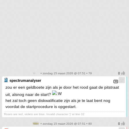
• zondag 15 maart 2026 @ 07:51 • 79
spectrumanalyser
zou er een geldboete zijn als je door het rood gaat de pitstraat
uit, alsnog naar de start?
het zal toch geen diskwalificatie zijn als je te laat bent nog
voordat de startprocedure is opgestart.
Roses are red, violets are blue. Invalid character '}' at line 32
• zondag 15 maart 2026 @ 07:51 • 80