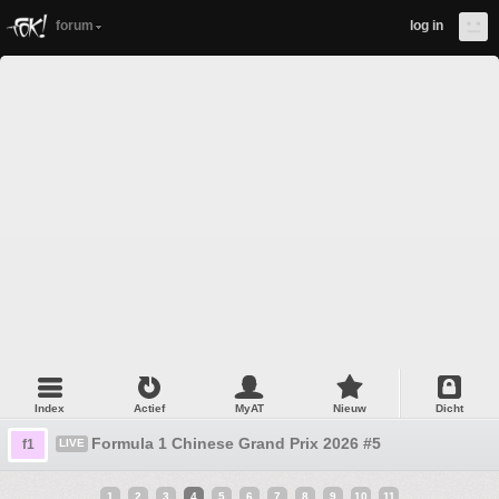
forum
log in
Index
Actief
MyAT
Nieuw
Dicht
Formula 1 Chinese Grand Prix 2026 #5
f1
LIVE
1
2
3
4
5
6
7
8
9
10
11