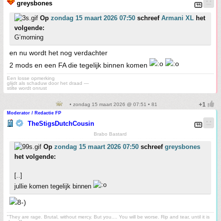
greysbones
Op
zondag 15 maart 2026 07:50
schreef
Armani XL
het
volgende:
G’morning
en nu wordt het nog verdachter
2 mods en een FA die tegelijk binnen komen
Een losse opmerking
glijdt als schaduw door het draad —
stilte wordt onrust
• zondag 15 maart 2026 @ 07:51 • 81
Moderator / Redactie FP
TheStigsDutchCousin
Brabo Bastard
Op
zondag 15 maart 2026 07:50
schreef
greysbones
het volgende:
[..]
jullie komen tegelijk binnen
"They are rage. Brutal, without mercy. But you.... You will be worse. Rip and tear, until it is