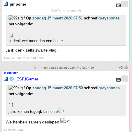
pmponer
One Punch is enough
Op
zondag 15 maart 2026 07:51
schreef
greysbones
het volgende:
[..]
ik denk wel meer dan een boete
Ja ik denk zelfs zwarte vlag.
Drop you like an ill, bad habit
• zondag 15 maart 2026 @ 07:52 • 89
Moderator
ESF1Gamer
Op
zondag 15 maart 2026 07:50
schreef
greysbones
het volgende:
[..]
jullie komen tegelijk binnen
We hebben samen geslapen
Fuck the EBU