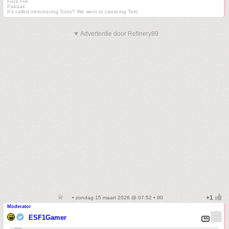
Fuck FIA
Pakaak
It's called motorracing.Sorry? We went to carracing Toto
▼ Advertentie door Refinery89
• zondag 15 maart 2026 @ 07:52 • 90
Moderator
ESF1Gamer