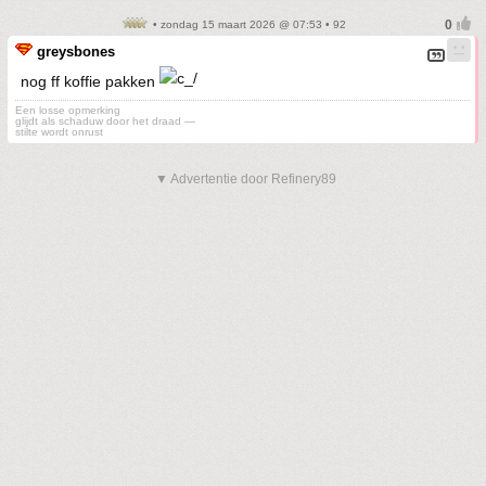
• zondag 15 maart 2026 @ 07:53 • 92
greysbones
nog ff koffie pakken
Een losse opmerking
glijdt als schaduw door het draad —
stilte wordt onrust
▼ Advertentie door Refinery89