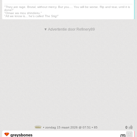
"They are rage. Brutal, without mercy. But you.... You will be worse. Rip and tear, until it is
done!"
"Omae wa mou shindeiru."
"All we know is... he's called The Stig!"
▼ Advertentie door Refinery89
• zondag 15 maart 2026 @ 07:51 • 85
greysbones