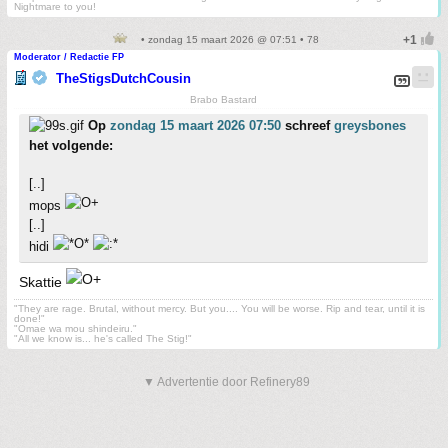
Nightmare to you!
• zondag 15 maart 2026 @ 07:51 • 78
Moderator / Redactie FP
TheStigsDutchCousin
Brabo Bastard
Op
zondag 15 maart 2026 07:50
schreef
greysbones
het volgende:
[..]
mops
[..]
hidi
Skattie
"They are rage. Brutal, without mercy. But you.... You will be worse. Rip and tear, until it is
done!"
"Omae wa mou shindeiru."
"All we know is... he's called The Stig!"
▼ Advertentie door Refinery89