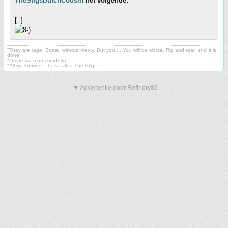
TheStigsDutchCousin
het volgende:
[..]
"They are rage. Brutal, without mercy. But you.... You will be worse. Rip and tear, until it is
done!"
"Omae wa mou shindeiru."
"All we know is... he's called The Stig!"
▼ Advertentie door Refinery89