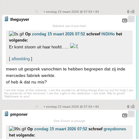
• zondag 15 maart 2026 @ 07:54 • 93
theguyver
Sidekick van A tuin-hek!
Op
zondag 15 maart 2026 07:52
schreef
HiDiHo
het
volgende:
Er komt stoom uit haar hoofd......
[
afbeelding
]
meen uit gesprek vanochten te hebben begrepen dat zij inde
mercedes fabriek werkte.
of heb ik dat nu mis?
I am the hope of the universe. I am the answer to all living things that cry out for help.I am
the protector of the innocent. I am the Light in the darkness. I am truth. Ally to good!
Nightmare to you!
• zondag 15 maart 2026 @ 07:54 • 94
pmponer
One Punch is enough
Op
zondag 15 maart 2026 07:52
schreef
greysbones
het volgende: