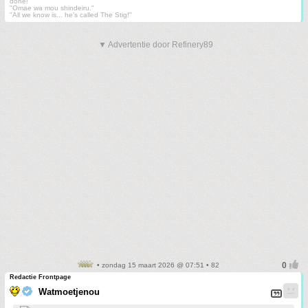
done!"
"Omae wa mou shindeiru."
"All we know is... he's called The Stig!"
▼ Advertentie door Refinery89
• zondag 15 maart 2026 @ 07:51 • 82
Redactie Frontpage
Watmoetjenou