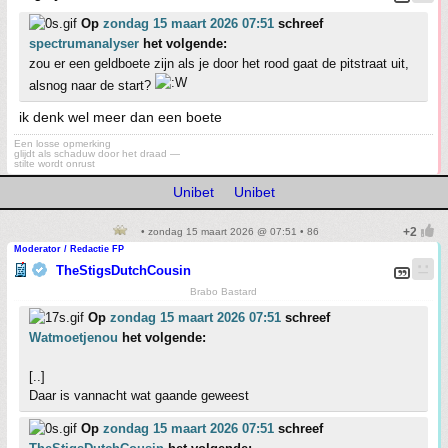
Op
zondag 15 maart 2026 07:51
schreef
spectrumanalyser
het volgende:
zou er een geldboete zijn als je door het rood gaat de pitstraat uit,
alsnog naar de start?
ik denk wel meer dan een boete
Een losse opmerking
glijdt als schaduw door het draad —
stilte wordt onrust
Unibet
Unibet
• zondag 15 maart 2026 @ 07:51 • 86
Moderator / Redactie FP
TheStigsDutchCousin
Brabo Bastard
Op
zondag 15 maart 2026 07:51
schreef
Watmoetjenou
het volgende:
[..]
Daar is vannacht wat gaande geweest
Op
zondag 15 maart 2026 07:51
schreef