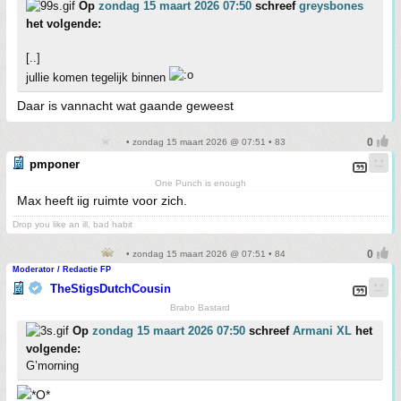
Op
zondag 15 maart 2026 07:50
schreef
greysbones
het volgende:
[..]
jullie komen tegelijk binnen
Daar is vannacht wat gaande geweest
• zondag 15 maart 2026 @ 07:51 • 83
pmponer
One Punch is enough
Max heeft iig ruimte voor zich.
Drop you like an ill, bad habit
• zondag 15 maart 2026 @ 07:51 • 84
Moderator / Redactie FP
TheStigsDutchCousin
Brabo Bastard
Op
zondag 15 maart 2026 07:50
schreef
Armani XL
het
volgende:
G’morning