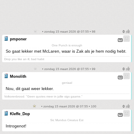
• zondag 15 maart 2026 @ 07:55 • 98
pmponer
One Punch is enough
So gaat lekker met McLaren, waar is Zak als je hem nodig hebt.
Drop you like an ill, bad habit
• zondag 15 maart 2026 @ 07:55 • 99
Monolith
geniaal
Nou, dit gaat weer lekker.
Volkorenbrood: "Geen quotes meer in jullie sigs gaarne."
• zondag 15 maart 2026 @ 07:55 • 100
Kleffe_Dop
Sic Mundus Creatus Est
Introgenot!