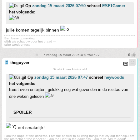
Op
zondag 15 maart 2026 07:50
schreef
ESF1Gamer
het volgende:
jullie komen tegelijk binnen
Een losse opmerking
glijdt als schaduw door het draad —
stilte wordt onrust
• zondag 15 maart 2026 @ 07:50 • 77
theguyver
Sidekick van A tuin-hek!
Op
zondag 15 maart 2026 07:47
schreef
heywoodu
het volgende:
Eerst even ontbijten, gelukkig nog wat gevonden in de reistas van
drie weken geleden
SPOILER
eet smakelijk!
I am the hope of the universe. I am the answer to all living things that cry out for help.I am
the protector of the innocent. I am the Light in the darkness. I am truth. Ally to good!