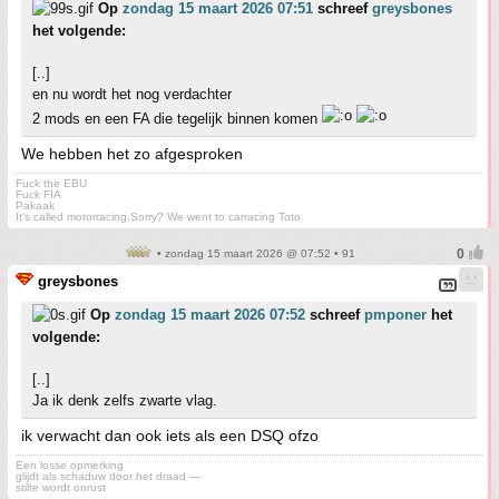
Op
zondag 15 maart 2026 07:51
schreef
greysbones
het volgende:
[..]
en nu wordt het nog verdachter
2 mods en een FA die tegelijk binnen komen
We hebben het zo afgesproken
Fuck the EBU
Fuck FIA
Pakaak
It's called motorracing.Sorry? We went to carracing Toto
• zondag 15 maart 2026 @ 07:52 • 91
greysbones
Op
zondag 15 maart 2026 07:52
schreef
pmponer
het
volgende:
[..]
Ja ik denk zelfs zwarte vlag.
ik verwacht dan ook iets als een DSQ ofzo
Een losse opmerking
glijdt als schaduw door het draad —
stilte wordt onrust