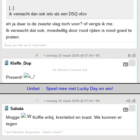
[..]
ik verwacht dan ook iets als een DSQ ofzo
eh ja daar is de zwarte vlag toch voor? of vergis ik me.
Ik verwacht dat ook, moedwillig door rood rijden is nooit goed te
praten.
Drop you like an ill, bad habit
• zondag 15 maart 2026 @ 07:54 • 95
Kleffe_Dop
Sic Mundus Creatus Est
Present!
Unibet
Speel mee met Lucky Day en win!
• zondag 15 maart 2026 @ 07:54 • 96
Sabata
Mogge
Koffie erbij, krentebol en toast. We kunnen er
tegen
"Und Niemals Vergessen - Eisern Union!"