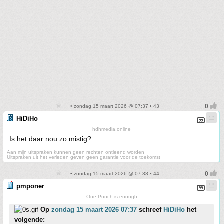
• zondag 15 maart 2026 @ 07:37 • 43
HiDiHo
hdhmedia.online
Is het daar nou zo mistig?
Aan mijn uitspraken kunnen geen rechten ontleend worden
Uitspraken uit het verleden geven geen garantie voor de toekomst
• zondag 15 maart 2026 @ 07:38 • 44
pmponer
One Punch is enough
Op
zondag 15 maart 2026 07:37
schreef
HiDiHo
het
volgende: