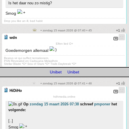
Is het daar nou zo mistig?
Smog
Drop you like an ill, bad habit
• zondag 15 maart 2026 @ 07:40 • 45
wdn
Elfen lied O+
Goedemorgen allemaal
Beatus vir qui suffert tentationem.
PSN Rinzewind en Cadsuana Melaidhrin
Stellar Blade *O* Sea of Stars *O* Trails Daybreak *O*
Unibet
Unibet
• zondag 15 maart 2026 @ 07:41 • 46
HiDiHo
hdhmedia.online
Op
zondag 15 maart 2026 07:38
schreef
pmponer
het
volgende:
[..]
Smog