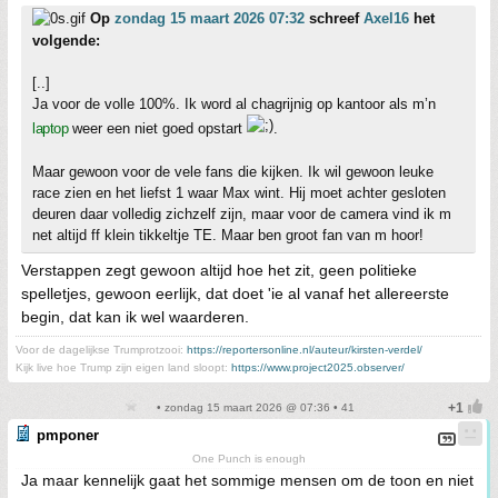
Op
zondag 15 maart 2026 07:32
schreef
Axel16
het
volgende:
[..]
Ja voor de volle 100%. Ik word al chagrijnig op kantoor als m’n
laptop
weer een niet goed opstart
.
Maar gewoon voor de vele fans die kijken. Ik wil gewoon leuke
race zien en het liefst 1 waar Max wint. Hij moet achter gesloten
deuren daar volledig zichzelf zijn, maar voor de camera vind ik m
net altijd ff klein tikkeltje TE. Maar ben groot fan van m hoor!
Verstappen zegt gewoon altijd hoe het zit, geen politieke
spelletjes, gewoon eerlijk, dat doet 'ie al vanaf het allereerste
begin, dat kan ik wel waarderen.
Voor de dagelijkse Trumprotzooi:
https://reportersonline.nl/auteur/kirsten-verdel/
Kijk live hoe Trump zijn eigen land sloopt:
https://www.project2025.observer/
• zondag 15 maart 2026 @ 07:36 • 41
pmponer
One Punch is enough
Ja maar kennelijk gaat het sommige mensen om de toon en niet