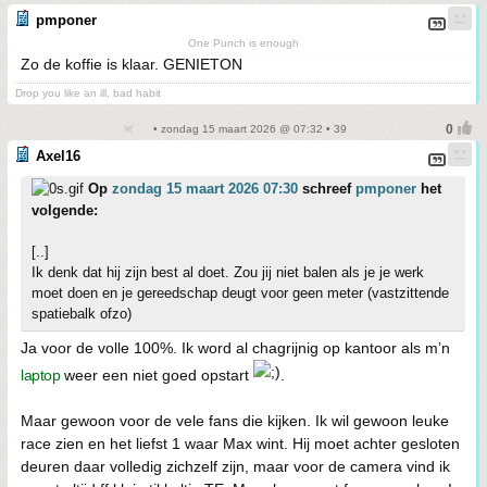
pmponer
One Punch is enough
Zo de koffie is klaar. GENIETON
Drop you like an ill, bad habit
• zondag 15 maart 2026 @ 07:32 • 39
Axel16
Op
zondag 15 maart 2026 07:30
schreef
pmponer
het
volgende:
[..]
Ik denk dat hij zijn best al doet. Zou jij niet balen als je je werk
moet doen en je gereedschap deugt voor geen meter (vastzittende
spatiebalk ofzo)
Ja voor de volle 100%. Ik word al chagrijnig op kantoor als m’n
laptop
weer een niet goed opstart
.
Maar gewoon voor de vele fans die kijken. Ik wil gewoon leuke
race zien en het liefst 1 waar Max wint. Hij moet achter gesloten
deuren daar volledig zichzelf zijn, maar voor de camera vind ik