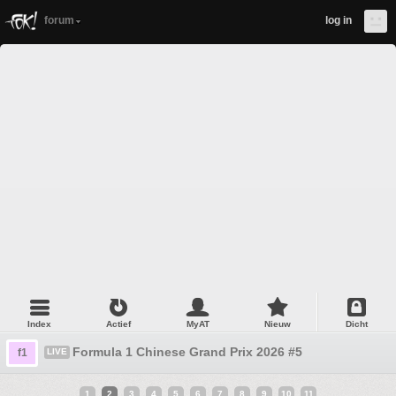
forum
log in
Index
Actief
MyAT
Nieuw
Dicht
Formula 1 Chinese Grand Prix 2026 #5
f1
LIVE
1
2
3
4
5
6
7
8
9
10
11