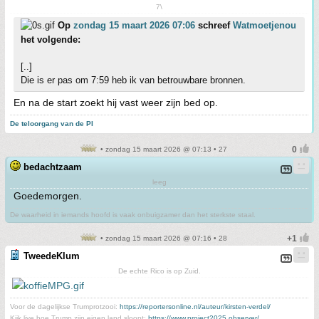
7\
Op
zondag 15 maart 2026 07:06
schreef
Watmoetjenou
het volgende:
[..]
Die is er pas om 7:59 heb ik van betrouwbare bronnen.
En na de start zoekt hij vast weer zijn bed op.
De teloorgang van de PI
• zondag 15 maart 2026 @ 07:13 • 27
bedachtzaam
leeg
Goedemorgen.
De waarheid in iemands hoofd is vaak onbuigzamer dan het sterkste staal.
• zondag 15 maart 2026 @ 07:16 • 28
TweedeKlum
De echte Rico is op Zuid.
Voor de dagelijkse Trumprotzooi:
https://reportersonline.nl/auteur/kirsten-verdel/
Kijk live hoe Trump zijn eigen land sloopt:
https://www.project2025.observer/