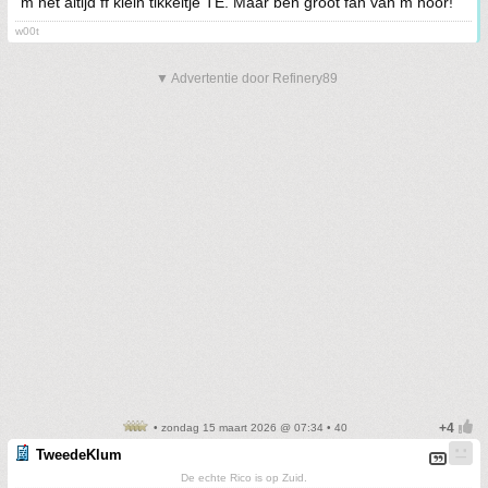
m net altijd ff klein tikkeltje TE. Maar ben groot fan van m hoor!
w00t
▼ Advertentie door Refinery89
• zondag 15 maart 2026 @ 07:34 • 40
TweedeKlum
De echte Rico is op Zuid.