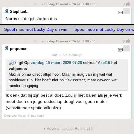
• zondag 15 maart 2026 @ 07:30 • 35
StephanL
Norris uit de pit starten dus
Speel mee met Lucky Day en win!
Speel mee met Lucky Day en w
• zondag 15 maart 2026 @ 07:30 • 36
pmponer
One Punch is enough
Op
zondag 15 maart 2026 07:28
schreef
Axel16
het
volgende:
Max is prima direct altijd hoor. Maar hij mag van mij wel wat
positiever zijn. Het hoeft niet politiek correct, maar gewoon wat
minder chagrijnig
Ik denk dat hij zijn best al doet. Zou jij niet balen als je je werk
moet doen en je gereedschap deugt voor geen meter
(vastzittende spatiebalk ofzo)
Drop you like an ill, bad habit
▼ Advertentie door Refinery89