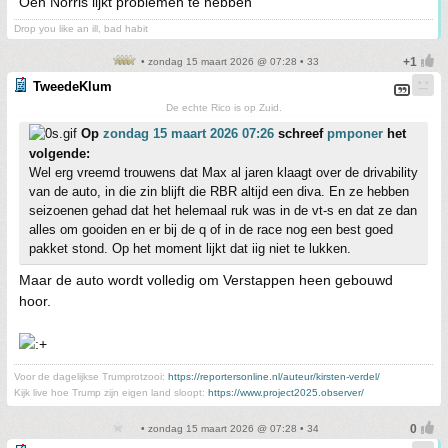
Oeh Norris lijkt problemen te hebben
Drop you like an ill, bad habit
• zondag 15 maart 2026 @ 07:28 • 33
TweedeKlum
De echte Rico is op Zuid.
Op
zondag 15 maart 2026 07:26
schreef
pmponer
het
volgende:
Wel erg vreemd trouwens dat Max al jaren klaagt over de drivability
van de auto, in die zin blijft die RBR altijd een diva. En ze hebben
seizoenen gehad dat het helemaal ruk was in de vt-s en dat ze dan
alles om gooiden en er bij de q of in de race nog een best goed
pakket stond. Op het moment lijkt dat iig niet te lukken.
Maar de auto wordt volledig om Verstappen heen gebouwd
hoor.
Voor de dagelijkse Trumprotzooi:
https://reportersonline.nl/auteur/kirsten-verdel/
Kijk live hoe Trump zijn eigen land sloopt:
https://www.project2025.observer/
• zondag 15 maart 2026 @ 07:28 • 34