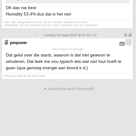
Oh das nie best
Humidity 53,4% dus dat is het niet
Aan mijn uitspraken kunnen geen rechten ontleend worden
Uitspraken uit het verleden geven geen garantie voor de toekomst
• zondag 15 maart 2026 @ 07:41 • 47
pmponer
One Punch is enough
Dat gelul over die starts, waarom is dat niet gewoon te
simuleren. Dat leek me nou typisch iets wat niet fout hoeft te
gaan (qua genoeg energie aan boord e.d.)
Drop you like an ill, bad habit
▼ Advertentie door Refinery89