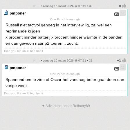
• zondag 15 maart 2026 @ 07:19 • 30
pmponer
One Punch is enough
Russell niet tactvol genoeg in het interview iig, zal wel een
reprimande krijgen
x procent minder batterij x procent minder warmte in de banden
en dan gewoon naar p2 toeren... zucht.
Drop you like an ill, bad habit
• zondag 15 maart 2026 @ 07:21 • 31
pmponer
One Punch is enough
Spannend om te zien of Oscar het vandaag beter gaat doen dan
vorige week.
Drop you like an ill, bad habit
▼ Advertentie door Refinery89