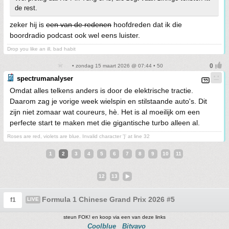
de rest.
zeker hij is
een van de redenen
hoofdreden dat ik die
boordradio podcast ook wel eens luister.
Drop you like an ill, bad habit
• zondag 15 maart 2026 @ 07:44 • 50
spectrumanalyser
Omdat alles telkens anders is door de elektrische tractie.
Daarom zag je vorige week wielspin en stilstaande auto's. Dit
zijn niet zomaar wat coureurs, hè. Het is al moeilijk om een
perfecte start te maken met die gigantische turbo alleen al.
Roses are red, violets are blue. Invalid character '}' at line 32
1
2
3
4
5
6
7
8
9
10
11
12
13
Formula 1 Chinese Grand Prix 2026 #5
f1
LIVE
steun FOK! en koop via een van deze links
Coolblue
Bitvavo