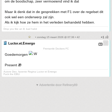
om de boodschap, zeer vermoeiend vind ik dat
Maar ik denk dat in de gesprekken met F1 over de regelset dit
ook wel een onderwerp zal zijn.
Als ik kijk hoe ze hem in het verleden behandeld hebben.
Drop you like an ill, bad habit
• zondag 15 maart 2026 @ 07:36 • 42
Luctor.et.Emergo
Fremantle Dockers FC
Goedemorgen
Present 🎁
Autore Deo, favente Regina Luctor et Emergo
Fuck the EBU.
▼ Advertentie door Refinery89