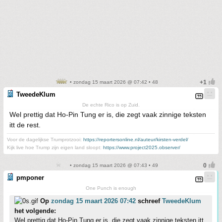
• zondag 15 maart 2026 @ 07:42 • 48
TweedeKlum
De echte Rico is op Zuid.
Wel prettig dat Ho-Pin Tung er is, die zegt vaak zinnige teksten
itt de rest.
Voor de dagelijkse Trumprotzooi:
https://reportersonline.nl/auteur/kirsten-verdel/
Kijk live hoe Trump zijn eigen land sloopt:
https://www.project2025.observer/
• zondag 15 maart 2026 @ 07:43 • 49
pmponer
One Punch is enough
Op
zondag 15 maart 2026 07:42
schreef
TweedeKlum
het volgende:
Wel prettig dat Ho-Pin Tung er is, die zegt vaak zinnige teksten itt