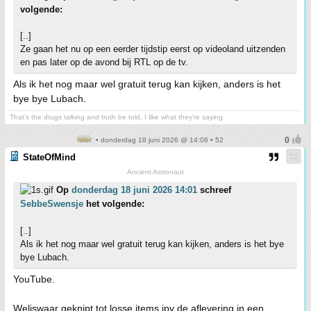
volgende:
[..]
Ze gaan het nu op een eerder tijdstip eerst op videoland uitzenden
en pas later op de avond bij RTL op de tv.
Als ik het nog maar wel gratuit terug kan kijken, anders is het
bye bye Lubach.
That's the drugs talking and truth be told, I like what they're saying.
• donderdag 18 juni 2026 @ 14:06 • 52
StateOfMind
Ancient Astronaut
Op
donderdag 18 juni 2026 14:01
schreef
SebbeSwensje
het volgende:
[..]
Als ik het nog maar wel gratuit terug kan kijken, anders is het bye
bye Lubach.
YouTube.
Weliswaar geknipt tot losse items ipv de aflevering in een