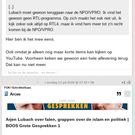
[..]
Lubach moet gewoon teruggaan naar de NPO/VPRO. Ik vind het
gewoon geen RTL-programma. Op zich maakt het ook niet uit, ik
kijk zeker ook altijd op RTL4, maar ik vind hem meer tot z'n recht
komen bij de NPO/VPRO.
Hier ben ik het mee eens.
Ook omdat je alleen nog maar korte items kan kijken op
YouTube. Voorheen keken we gewoon een hele aflevering terug.
Dat kan nu niet meer.
♡ Sa fier as de moanne, - en werom ♡
• zondag 12 juli 2026 @ 07:43 • 58
FOK!-Schrikkelbaas
Arcee
Look closer
Arjen Lubach over falen, grappen over de islam en politiek |
BOOS Grote Gesprekken 1