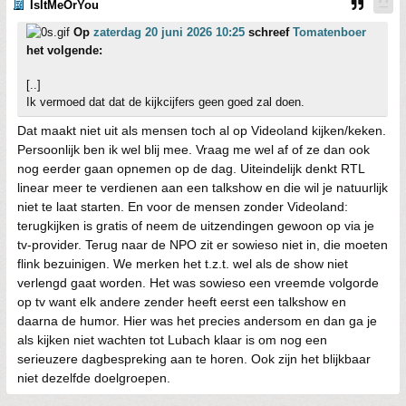
IsItMeOrYou
Op
zaterdag 20 juni 2026 10:25
schreef
Tomatenboer
het volgende:
[..]
Ik vermoed dat dat de kijkcijfers geen goed zal doen.
Dat maakt niet uit als mensen toch al op Videoland kijken/keken.
Persoonlijk ben ik wel blij mee. Vraag me wel af of ze dan ook
nog eerder gaan opnemen op de dag. Uiteindelijk denkt RTL
linear meer te verdienen aan een talkshow en die wil je natuurlijk
niet te laat starten. En voor de mensen zonder Videoland:
terugkijken is gratis of neem de uitzendingen gewoon op via je
tv-provider. Terug naar de NPO zit er sowieso niet in, die moeten
flink bezuinigen. We merken het t.z.t. wel als de show niet
verlengd gaat worden. Het was sowieso een vreemde volgorde
op tv want elk andere zender heeft eerst een talkshow en
daarna de humor. Hier was het precies andersom en dan ga je
als kijken niet wachten tot Lubach klaar is om nog een
serieuzere dagbespreking aan te horen. Ook zijn het blijkbaar
niet dezelfde doelgroepen.