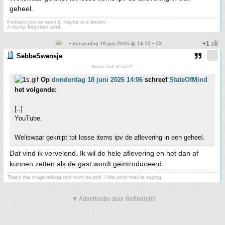
geheel.
Perhaps you've seen it, maybe in a dream.
A murky, forgotten land.
• donderdag 18 juni 2026 @ 14:10 • 53
SebbeSwensje
Heraclied of niet?
Op
donderdag 18 juni 2026 14:06
schreef
StateOfMind
het volgende:
[..]
YouTube.
Weliswaar geknipt tot losse items ipv de aflevering in een geheel.
Dat vind ik vervelend. Ik wil de hele aflevering en het dan af
kunnen zetten als de gast wordt geïntroduceerd.
That's the drugs talking and truth be told, I like what they're saying.
▼ Advertentie door Refinery89