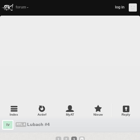
forum
log in
Index
Actief
MyAT
Nieuw
Reply
Lubach #4
tv
RTL 4
1
2
3