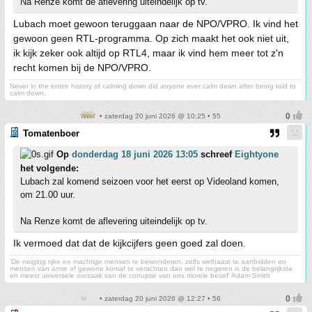
Na Renze komt de aflevering uiteindelijk op tv.
Lubach moet gewoon teruggaan naar de NPO/VPRO. Ik vind het
gewoon geen RTL-programma. Op zich maakt het ook niet uit,
ik kijk zeker ook altijd op RTL4, maar ik vind hem meer tot z'n
recht komen bij de NPO/VPRO.
Never in the entire history of calming down did anyone ever calm down after being told to
calm down.
• zaterdag 20 juni 2026 @ 10:25 • 55
Tomatenboer
Op
donderdag 18 juni 2026 13:05
schreef
Eightyone
het volgende:
Lubach zal komend seizoen voor het eerst op Videoland komen,
om 21.00 uur.
Na Renze komt de aflevering uiteindelijk op tv.
Ik vermoed dat dat de kijkcijfers geen goed zal doen.
'De neiging rijke en machtige mensen te bewonderen, zelfs welhaast te aanbidden en
mensen van arme of gewone komaf te verachten dan wel te negeren is de belangrijkste
en meest universele oorzaak van de corruptie van ons morele besef' Adam Smith
• zaterdag 20 juni 2026 @ 12:27 • 56