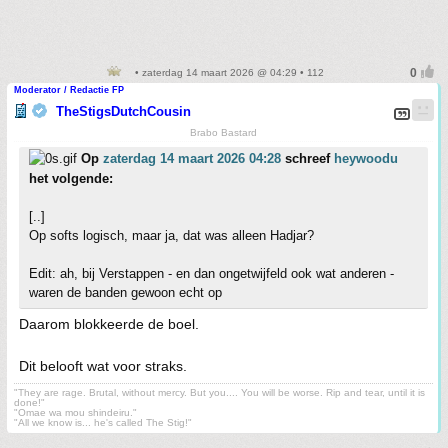
• zaterdag 14 maart 2026 @ 04:29 • 112
Moderator / Redactie FP
TheStigsDutchCousin
Brabo Bastard
Op
zaterdag 14 maart 2026 04:28
schreef
heywoodu
het volgende:
[..]
Op softs logisch, maar ja, dat was alleen Hadjar?
Edit: ah, bij Verstappen - en dan ongetwijfeld ook wat anderen -
waren de banden gewoon echt op
Daarom blokkeerde de boel.
Dit belooft wat voor straks.
"They are rage. Brutal, without mercy. But you.... You will be worse. Rip and tear, until it is
done!"
"Omae wa mou shindeiru."
"All we know is... he's called The Stig!"