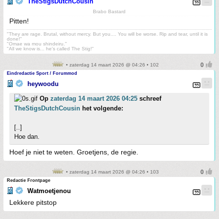
TheStigsDutchCousin
Brabo Bastard
Pitten!
"They are rage. Brutal, without mercy. But you.... You will be worse. Rip and tear, until it is
done!"
"Omae wa mou shindeiru."
"All we know is... he's called The Stig!"
• zaterdag 14 maart 2026 @ 04:26 • 102
Eindredactie Sport / Forummod
heywoodu
Op
zaterdag 14 maart 2026 04:25
schreef
TheStigsDutchCousin
het volgende:
[..]
Hoe dan.
Hoef je niet te weten. Groetjens, de regie.
• zaterdag 14 maart 2026 @ 04:26 • 103
Redactie Frontpage
Watmoetjenou
Lekkere pitstop