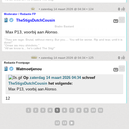
• zaterdag 14 maart 2026 @ 04:34 • 124
Moderator / Redactie FP
TheStigsDutchCousin
Brabo Bastard
Max P13, voorbij aan Alonso.
"They are rage. Brutal, without mercy. But you.... You will be worse. Rip and tear, until it is
done!"
"Omae wa mou shindeiru."
"All we know is... he's called The Stig!"
• zaterdag 14 maart 2026 @ 04:34 • 125
Redactie Frontpage
Watmoetjenou
Op
zaterdag 14 maart 2026 04:34
schreef
TheStigsDutchCousin
het volgende:
Max P13, voorbij aan Alonso.
12
1
2
3
4
5
6
7
8
9
10
11
12
13