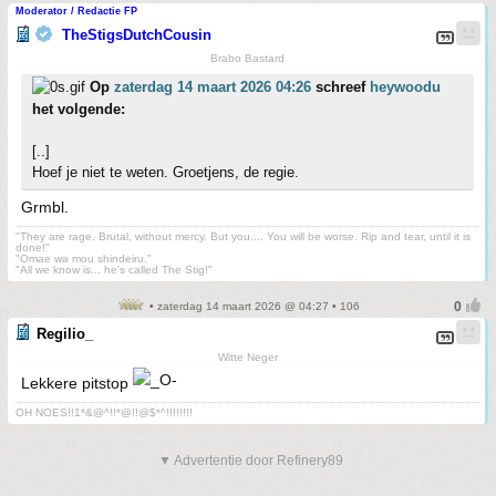
Moderator / Redactie FP
TheStigsDutchCousin
Brabo Bastard
Op
zaterdag 14 maart 2026 04:26
schreef
heywoodu
het volgende:
[..]
Hoef je niet te weten. Groetjens, de regie.
Grmbl.
"They are rage. Brutal, without mercy. But you.... You will be worse. Rip and tear, until it is
done!"
"Omae wa mou shindeiru."
"All we know is... he's called The Stig!"
• zaterdag 14 maart 2026 @ 04:27 • 106
Regilio_
Witte Neger
Lekkere pitstop
OH NOES!!1*&@^!!*@!!@$*^!!!!!!!!
▼ Advertentie door Refinery89