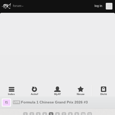
forum
log in
Index
Actief
MyAT
Nieuw
Dicht
Formula 1 Chinese Grand Prix 2026 #3
f1
LIVE
1
2
3
4
5
6
7
8
9
10
11