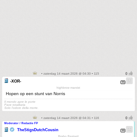
• zaterdag 14 maart 2026 @ 04:30 • 115
-XOR-
highbrow marxist
Hopen op een stunt van Norris
Il mondo apre le porte
Pace totalitaria
Solo l'odore della morte.
• zaterdag 14 maart 2026 @ 04:31 • 116
Moderator / Redactie FP
TheStigsDutchCousin
Brabo Bastard