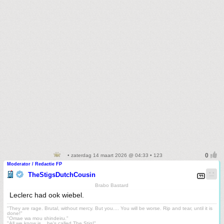
• zaterdag 14 maart 2026 @ 04:33 • 123
Moderator / Redactie FP
TheStigsDutchCousin
Brabo Bastard
Leclerc had ook wiebel.
"They are rage. Brutal, without mercy. But you.... You will be worse. Rip and tear, until it is
done!"
"Omae wa mou shindeiru."
"All we know is... he's called The Stig!"