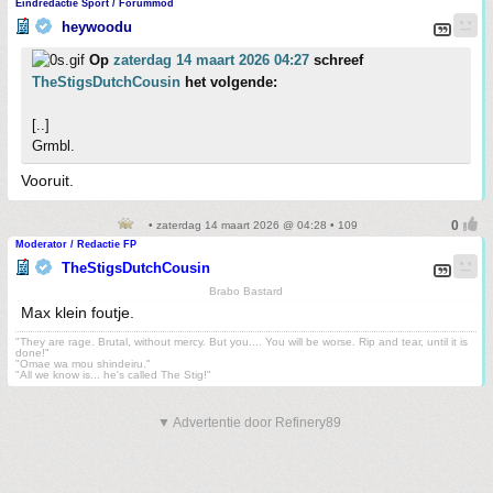
Eindredactie Sport / Forummod
heywoodu
Op
zaterdag 14 maart 2026 04:27
schreef
TheStigsDutchCousin
het volgende:
[..]
Grmbl.
Vooruit.
• zaterdag 14 maart 2026 @ 04:28 • 109
Moderator / Redactie FP
TheStigsDutchCousin
Brabo Bastard
Max klein foutje.
"They are rage. Brutal, without mercy. But you.... You will be worse. Rip and tear, until it is
done!"
"Omae wa mou shindeiru."
"All we know is... he's called The Stig!"
▼ Advertentie door Refinery89