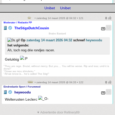
Unibet
Unibet
• zaterdag 14 maart 2026 @ 04:32 • 121
Moderator / Redactie FP
TheStigsDutchCousin
Brabo Bastard
Op
zaterdag 14 maart 2026 04:32
schreef
heywoodu
het volgende:
Ah, toch nog drie rondjes racen.
Gelukkig
"They are rage. Brutal, without mercy. But you.... You will be worse. Rip and tear, until it is
done!"
"Omae wa mou shindeiru."
"All we know is... he's called The Stig!"
• zaterdag 14 maart 2026 @ 04:33 • 122
Eindredactie Sport / Forummod
heywoodu
Welterusten Leclerc
▼ Advertentie door Refinery89