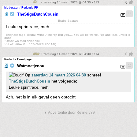
• zaterdag 14 maart 2026 @ 04:30 • 113
Moderator / Redactie FP
TheStigsDutchCousin
Brabo Bastard
Leuke sprintrace, meh.
"They are rage. Brutal, without mercy. But you.... You will be worse. Rip and tear, until it is
done!"
"Omae wa mou shindeiru."
"All we know is... he's called The Stig!"
• zaterdag 14 maart 2026 @ 04:30 • 114
Redactie Frontpage
Watmoetjenou
Op
zaterdag 14 maart 2026 04:30
schreef
TheStigsDutchCousin
het volgende:
Leuke sprintrace, meh.
Ach, het is in elk geval geen optocht
▼ Advertentie door Refinery89