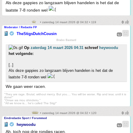
Als deze gappies zo langzaam blijven handelen is het dat de
laatste 7-8 ronden wel
• zaterdag 14 maart 2026 @ 04:32 • 119
Moderator / Redactie FP
TheStigsDutchCousin
Brabo Bastard
Op
zaterdag 14 maart 2026 04:31
schreef
heywoodu
het volgende:
[..]
Als deze gappies zo langzaam blijven handelen is het dat de
laatste 7-8 ronden wel
We gaan weer racen.
"They are rage. Brutal, without mercy. But you.... You will be worse. Rip and tear, until it is
done!"
"Omae wa mou shindeiru."
"All we know is... he's called The Stig!"
• zaterdag 14 maart 2026 @ 04:32 • 120
Eindredactie Sport / Forummod
heywoodu
Ah, toch nog drie rondjes racen.