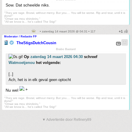
Sow. Dat scheelde niks.
"They are rage. Brutal, without mercy. But you.... You will be worse. Rip and tear, until it is
done!"
"Omae wa mou shindeiru."
"All we know is... he's called The Stig!"
• zaterdag 14 maart 2026 @ 04:31 • 117
Moderator / Redactie FP
TheStigsDutchCousin
Brabo Bastard
Op
zaterdag 14 maart 2026 04:30
schreef
Watmoetjenou
het volgende:
[..]
Ach, het is in elk geval geen optocht
Nu wel
"They are rage. Brutal, without mercy. But you.... You will be worse. Rip and tear, until it is
done!"
"Omae wa mou shindeiru."
"All we know is... he's called The Stig!"
▼ Advertentie door Refinery89