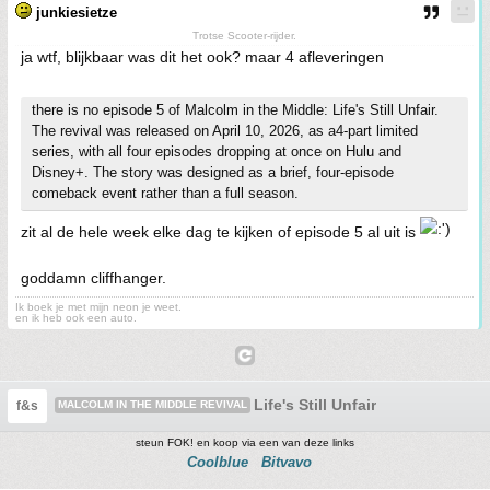
junkiesietze
Trotse Scooter-rijder.
ja wtf, blijkbaar was dit het ook? maar 4 afleveringen
there is no episode 5 of Malcolm in the Middle: Life's Still Unfair.
The revival was released on April 10, 2026, as a4-part limited
series, with all four episodes dropping at once on Hulu and
Disney+. The story was designed as a brief, four-episode
comeback event rather than a full season.
zit al de hele week elke dag te kijken of episode 5 al uit is
goddamn cliffhanger.
Ik boek je met mijn neon je weet.
en ik heb ook een auto.
Life's Still Unfair
f&s
MALCOLM IN THE MIDDLE REVIVAL
steun FOK! en koop via een van deze links
Coolblue
Bitvavo