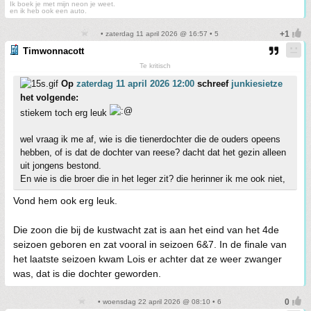
Ik boek je met mijn neon je weet.
en ik heb ook een auto.
• zaterdag 11 april 2026 @ 16:57 • 5
Timwonnacott
Te kritisch
Op
zaterdag 11 april 2026 12:00
schreef
junkiesietze
het volgende:
stiekem toch erg leuk
wel vraag ik me af, wie is die tienerdochter die de ouders opeens
hebben, of is dat de dochter van reese? dacht dat het gezin alleen
uit jongens bestond.
En wie is die broer die in het leger zit? die herinner ik me ook niet,
Vond hem ook erg leuk.
Die zoon die bij de kustwacht zat is aan het eind van het 4de
seizoen geboren en zat vooral in seizoen 6&7. In de finale van
het laatste seizoen kwam Lois er achter dat ze weer zwanger
was, dat is die dochter geworden.
• woensdag 22 april 2026 @ 08:10 • 6