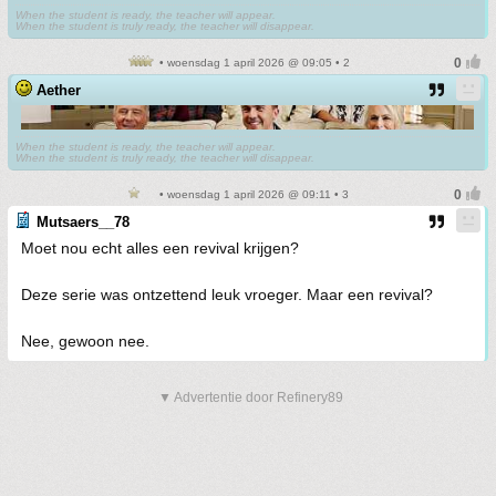
When the student is ready, the teacher will appear.
When the student is truly ready, the teacher will disappear.
• woensdag 1 april 2026 @ 09:05 • 2
Aether
When the student is ready, the teacher will appear.
When the student is truly ready, the teacher will disappear.
• woensdag 1 april 2026 @ 09:11 • 3
Mutsaers__78
Moet nou echt alles een revival krijgen?
Deze serie was ontzettend leuk vroeger. Maar een revival?
Nee, gewoon nee.
▼ Advertentie door Refinery89