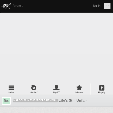
forum
log in
Index
Actief
MyAT
Nieuw
Reply
Life's Still Unfair
f&s
MALCOLM IN THE MIDDLE REVIVAL