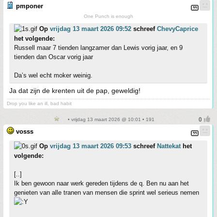
pmponer
One Punch is enough
Op
vrijdag 13 maart 2026 09:52
schreef
ChevyCaprice
het volgende:
Russell maar 7 tienden langzamer dan Lewis vorig jaar, en 9
tienden dan Oscar vorig jaar
Da’s wel echt moker weinig.
Ja dat zijn de krenten uit de pap, geweldig!
Drop you like an ill, bad habit
• vrijdag 13 maart 2026 @ 10:01 • 191
vosss
Op
vrijdag 13 maart 2026 09:53
schreef
Nattekat
het
volgende:
[..]
Ik ben gewoon naar werk gereden tijdens de q. Ben nu aan het
genieten van alle tranen van mensen die sprint wel serieus nemen