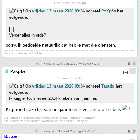
One Punch is enough
Op
vrijdag 13 maart 2026 09:34
schreef
PzKpfw
het
volgende:
[..]
Verder alles in orde?
sorry, ik bedoelde natuurlijk dat heb je met die diensten.
Drop you like an ill, bad habit
• vrijdag 13 maart 2026 @ 09:40 • 177
PzKpfw
Devon 'No Limits'
Op
vrijdag 13 maart 2026 09:34
schreef
Tarado
het
volgende:
Ik krijg er toch teveel 2014 kriebels van, jammer.
Krijg rond deze tijd van het jaar toch liever andere kriebels
Als iedereen aan zichzelf denkt wordt er aan iedereen gedacht.
Op fietsen zonder bende kwam'm zie schooieren um spek
• vrijdag 13 maart 2026 @ 09:41 • 178
Moderator