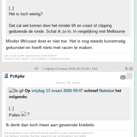
[..]
Het is toch weinig?
Dat zal wel komen door het minder lift en coast of clipping
gedurende de ronde. Schat ik zo in. In vergelijking met Melbourne
Minder lift/coast doet er niet toe. Het is nog steeds kunstmatig
gekunstel en heeft niets met racen te maken.
De oude oude layout was veel beter!!
vosss is de naam, met dubbel s welteverstaan.
• vrijdag 13 maart 2026 @ 10:09 • 194
PzKpfw
Devon 'No Limits'
Op
vrijdag 13 maart 2026 09:47
schreef
Nattekat
het
volgende:
[..]
Pollen
Ik denk dan toch meer aan gewenste kriebels.
Als iedereen aan zichzelf denkt wordt er aan iedereen gedacht.
Op fietsen zonder bende kwam'm zie schooieren um spek