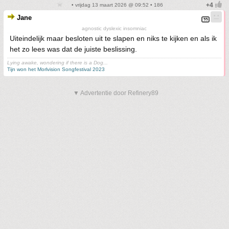
• vrijdag 13 maart 2026 @ 09:52 • 186
Jane
agnostic dyslexic insomniac
Uiteindelijk maar besloten uit te slapen en niks te kijken en als ik
het zo lees was dat de juiste beslissing.
Lying awake, wondering if there is a Dog...
Tijn won het Morlvision Songfestival 2023
▼ Advertentie door Refinery89