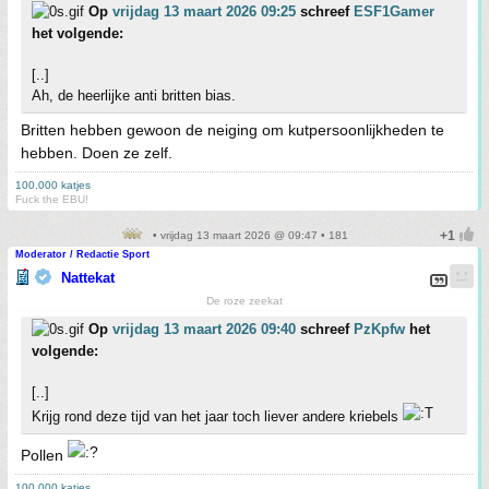
Op
vrijdag 13 maart 2026 09:25
schreef
ESF1Gamer
het volgende:
[..]
Ah, de heerlijke anti britten bias.
Britten hebben gewoon de neiging om kutpersoonlijkheden te
hebben. Doen ze zelf.
100.000 katjes
Fuck the EBU!
• vrijdag 13 maart 2026 @ 09:47 • 181
Moderator / Redactie Sport
Nattekat
De roze zeekat
Op
vrijdag 13 maart 2026 09:40
schreef
PzKpfw
het
volgende:
[..]
Krijg rond deze tijd van het jaar toch liever andere kriebels
Pollen
100.000 katjes