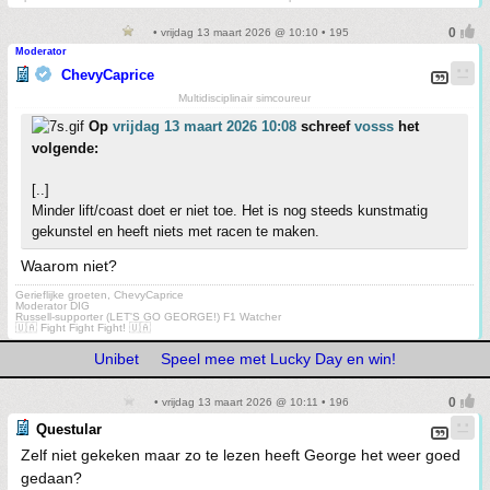
• vrijdag 13 maart 2026 @ 10:10 • 195
Moderator
ChevyCaprice
Multidisciplinair simcoureur
Op
vrijdag 13 maart 2026 10:08
schreef
vosss
het
volgende:
[..]
Minder lift/coast doet er niet toe. Het is nog steeds kunstmatig
gekunstel en heeft niets met racen te maken.
Waarom niet?
Gerieflijke groeten, ChevyCaprice
Moderator DIG
Russell-supporter (LET'S GO GEORGE!) F1 Watcher
🇺🇦 Fight Fight Fight! 🇺🇦
Unibet
Speel mee met Lucky Day en win!
• vrijdag 13 maart 2026 @ 10:11 • 196
Questular
Zelf niet gekeken maar zo te lezen heeft George het weer goed
gedaan?