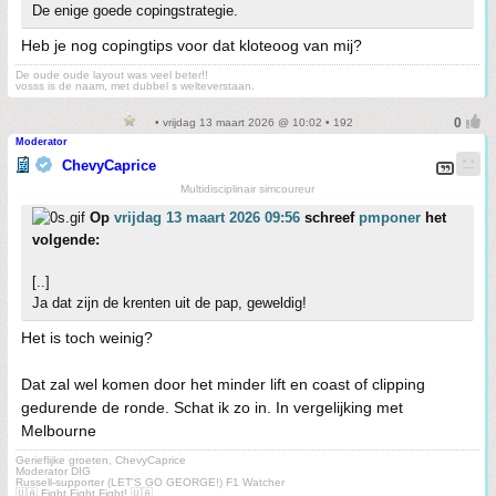
De enige goede copingstrategie.
Heb je nog copingtips voor dat kloteoog van mij?
De oude oude layout was veel beter!!
vosss is de naam, met dubbel s welteverstaan.
• vrijdag 13 maart 2026 @ 10:02 • 192
Moderator
ChevyCaprice
Multidisciplinair simcoureur
Op
vrijdag 13 maart 2026 09:56
schreef
pmponer
het
volgende:
[..]
Ja dat zijn de krenten uit de pap, geweldig!
Het is toch weinig?
Dat zal wel komen door het minder lift en coast of clipping
gedurende de ronde. Schat ik zo in. In vergelijking met
Melbourne
Gerieflijke groeten, ChevyCaprice
Moderator DIG
Russell-supporter (LET'S GO GEORGE!) F1 Watcher
🇺🇦 Fight Fight Fight! 🇺🇦