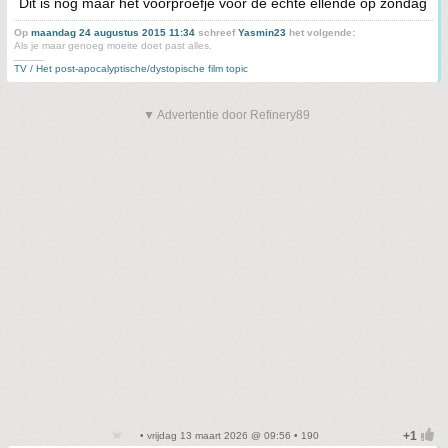
Dit is nog maar het voorproefje voor de echte ellende op zondag
Op
maandag 24 augustus 2015 11:34
schreef
Yasmin23
het volgende:
Als je maar genoeg moeite doet past alles.
_____
TV / Het post-apocalyptische/dystopische film topic
▼ Advertentie door Refinery89
• vrijdag 13 maart 2026 @ 09:56 • 190