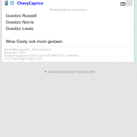
ChevyCaprice
Multidisciplinair simcoureur
Goedzo Russell
Goedzo Norris
Goedzo Lewis
Wow Gasly ook mooi gedaan.
Gerieflijke groeten, ChevyCaprice
Moderator DIG
Russell-supporter (LET'S GO GEORGE!) F1 Watcher
🇺🇦 Fight Fight Fight! 🇺🇦
▼ Advertentie door Refinery89