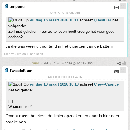
pmponer
One Punch is enough
Op
vrijdag 13 maart 2026 10:11
schreef
Questular
het
volgende:
Zelf niet gekeken maar zo te lezen heeft George het weer goed
gedaan?
Ja die was weer uitmuntend in het uitnutten van de batterij
Drop you like an ill, bad habit
• vrijdag 13 maart 2026 @ 10:13 • 200
TweedeKlum
De echte Rico is op Zuid.
Op
vrijdag 13 maart 2026 10:10
schreef
ChevyCaprice
het volgende:
[..]
Waarom niet?
Omdat racen betekent de limiet opzoeken en daar is hier geen
sprake van.