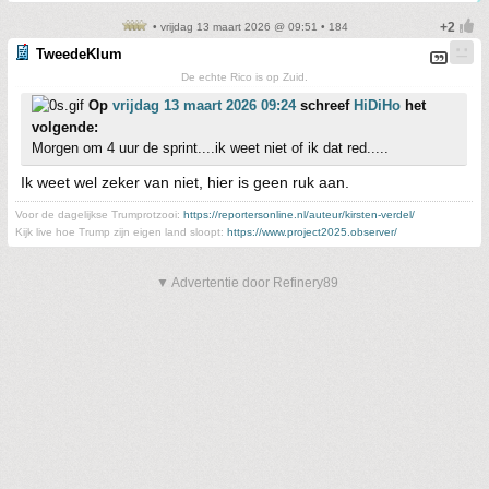
• vrijdag 13 maart 2026 @ 09:51 • 184
TweedeKlum
De echte Rico is op Zuid.
Op
vrijdag 13 maart 2026 09:24
schreef
HiDiHo
het
volgende:
Morgen om 4 uur de sprint....ik weet niet of ik dat red.....
Ik weet wel zeker van niet, hier is geen ruk aan.
Voor de dagelijkse Trumprotzooi:
https://reportersonline.nl/auteur/kirsten-verdel/
Kijk live hoe Trump zijn eigen land sloopt:
https://www.project2025.observer/
▼ Advertentie door Refinery89