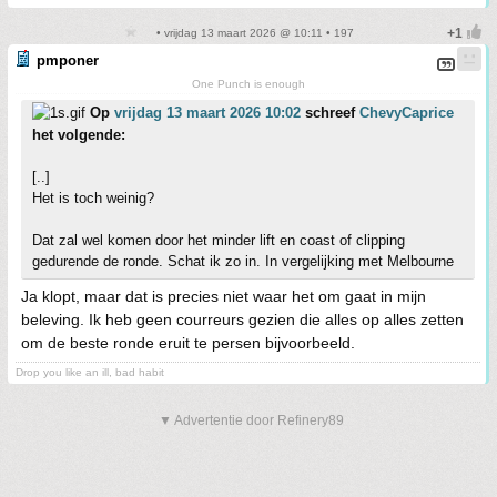
• vrijdag 13 maart 2026 @ 10:11 • 197
pmponer
One Punch is enough
Op
vrijdag 13 maart 2026 10:02
schreef
ChevyCaprice
het volgende:
[..]
Het is toch weinig?
Dat zal wel komen door het minder lift en coast of clipping
gedurende de ronde. Schat ik zo in. In vergelijking met Melbourne
Ja klopt, maar dat is precies niet waar het om gaat in mijn
beleving. Ik heb geen courreurs gezien die alles op alles zetten
om de beste ronde eruit te persen bijvoorbeeld.
Drop you like an ill, bad habit
▼ Advertentie door Refinery89