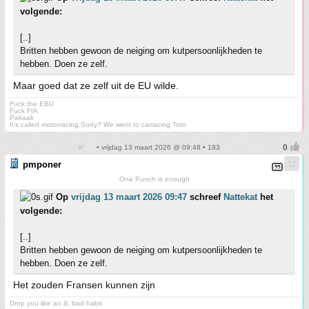
volgende:
[..]
Britten hebben gewoon de neiging om kutpersoonlijkheden te
hebben. Doen ze zelf.
Maar goed dat ze zelf uit de EU wilde.
Fuck the EBU
Fuck FIA
Pakaak
It's called motorracing.Sorry? We went to carracing Toto
• vrijdag 13 maart 2026 @ 09:48 • 183
pmponer
One Punch is enough
Op
vrijdag 13 maart 2026 09:47
schreef
Nattekat
het
volgende:
[..]
Britten hebben gewoon de neiging om kutpersoonlijkheden te
hebben. Doen ze zelf.
Het zouden Fransen kunnen zijn
Drop you like an ill, bad habit