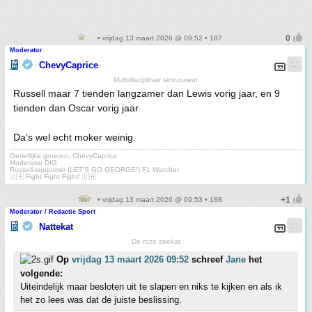
• vrijdag 13 maart 2026 @ 09:52 • 187
Moderator
ChevyCaprice
Multidisciplinair simcoureur
Russell maar 7 tienden langzamer dan Lewis vorig jaar, en 9
tienden dan Oscar vorig jaar
Da’s wel echt moker weinig.
Gerieflijke groeten, ChevyCaprice
Moderator DIG
Russell-supporter (LET'S GO GEORGE!) F1 Watcher
🇺🇦 Fight Fight Fight! 🇺🇦
• vrijdag 13 maart 2026 @ 09:53 • 188
Moderator / Redactie Sport
Nattekat
De roze zeekat
Op
vrijdag 13 maart 2026 09:52
schreef
Jane
het
volgende:
Uiteindelijk maar besloten uit te slapen en niks te kijken en als ik
het zo lees was dat de juiste beslissing.