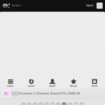
forum
log in
Index
Actief
MyAT
Nieuw
Dicht
Formula 1 Chinese Grand Prix 2026 #2
f1
LIVE
1
2
3
4
5
6
7
8
9
10
11