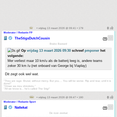
• vrijdag 13 maart 2026 @ 09:41 • 179
Moderator / Redactie FP
TheStigsDutchCousin
Brabo Bastard
Op
vrijdag 13 maart 2026 09:30
schreef
pmponer
het
volgende:
Mer verliest maar 10 km/u als de batterij leeg is, andere teams
zeker 30 km /u (net onboard van George bij Viaplay)
Dit zegt ook wel wat.
"They are rage. Brutal, without mercy. But you.... You will be worse. Rip and tear, until it is
done!"
"Omae wa mou shindeiru."
"All we know is... he's called The Stig!"
• vrijdag 13 maart 2026 @ 09:47 • 180
Moderator / Redactie Sport
Nattekat
De roze zeekat