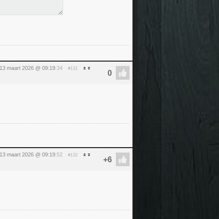
 13 maart 2026 @ 09:19
:34
#131
 13 maart 2026 @ 09:19
:52
#132