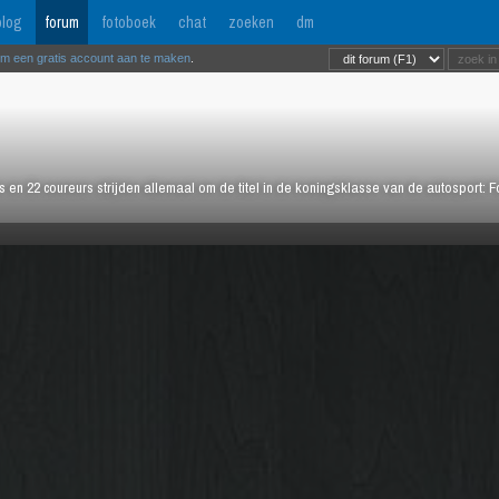
log
forum
fotoboek
chat
zoeken
dm
om een gratis account aan te maken
.
rs en 22 coureurs strijden allemaal om de titel in de koningsklasse van de autosport: