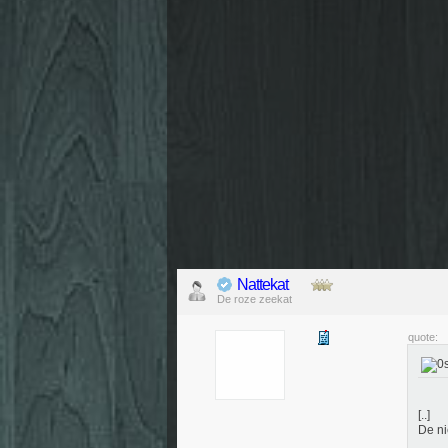
Nattekat
De roze zeekat
quote:
[..]
De ni