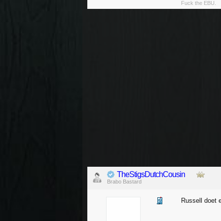
Fuck the EBU.
TheStigsDutchCousin
Brabo Bastard
Russell doet 