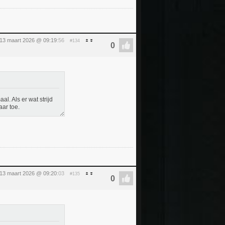
 13 maart 2026 @ 09:19
:56
#134
al. Als er wat strijd
aar toe.
 13 maart 2026 @ 09:20
:03
#135