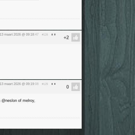
 13 maart 2026 @ 09:18
:47
#128
 13 maart 2026 @ 09:19
:08
#129
n @neslon of melroy,