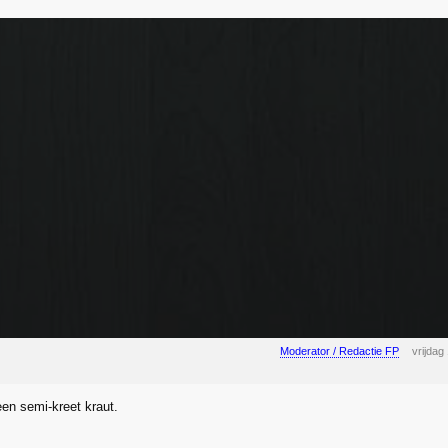
Moderator / Redactie FP
vrijdag
een semi-kreet kraut.