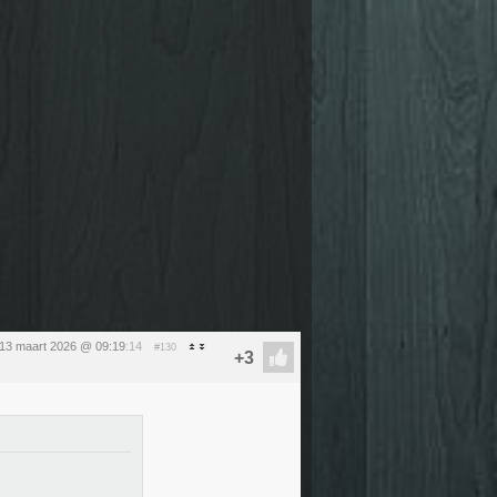
 13 maart 2026 @ 09:19
:14
#130