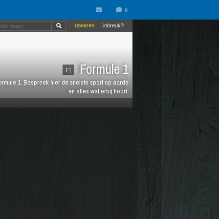
doneren
inbreuk?
Formule 1
F1
 Formule 1. Bespreek hier de snelste sport op aarde
en alles wat erbij hoort.