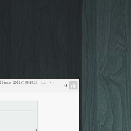
 13 maart 2026 @ 09:18
:31
#127