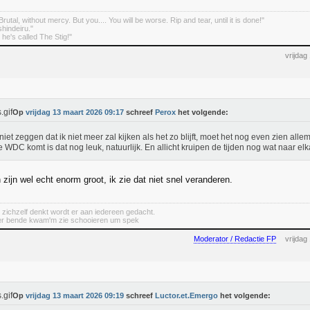
rutal, without mercy. But you.... You will be worse. Rip and tear, until it is done!"
indeiru."
. he's called The Stig!"
vrijdag
Op
vrijdag 13 maart 2026 09:17
schreef
Perox
het volgende:
 niet zeggen dat ik niet meer zal kijken als het zo blijft, moet het nog even zien allema
 WDC komt is dat nog leuk, natuurlijk. En allicht kruipen de tijden nog wat naar elk
 zijn wel echt enorm groot, ik zie dat niet snel veranderen.
 zichzelf denkt wordt er aan iedereen gedacht.
er bende kwam'm zie schooieren um spek
Moderator / Redactie FP
vrijdag
Op
vrijdag 13 maart 2026 09:19
schreef
Luctor.et.Emergo
het volgende: