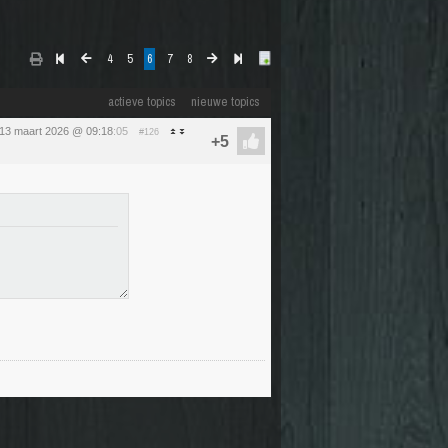
4
5
6
7
8
actieve topics
nieuwe topics
 13 maart 2026 @ 09:18
:05
#126