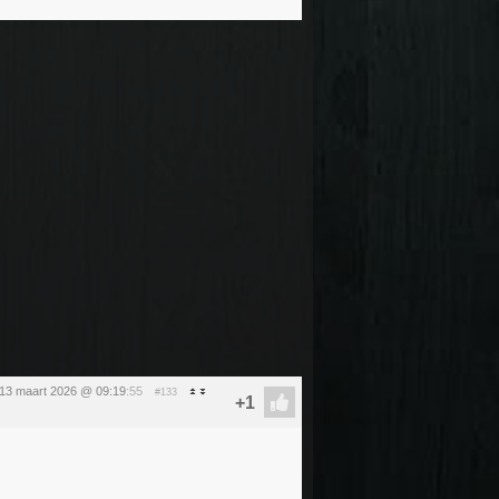
 13 maart 2026 @ 09:19
:55
#133