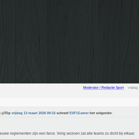
Moderator / Redactie Sport
vrijdag
Op
vrijdag 13 maart 2026 09:16
schreef
ESF1Gamer
het volgende:
euwe reglementen zijn een farce. Vorig seizoen zat alle teams zo dicht bij elkaar.