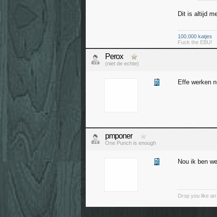
Dit is altijd 
100.000 katjes
Fuck the EBU!
Perox
(niet de echte)
Effe werken nu
pmponer
One Punch is enough
Nou ik ben we
Drop you like an i