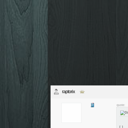
raptorix
quote:
[..]