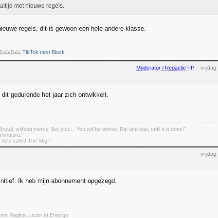
s altijd met nieuwe regels.
nieuwe regels, dit is gewoon een hele andere klasse.
️₿🕰️₿🕰️
TikTok next Block
Moderator / Redactie FP
vrijdag
dit gedurende het jaar zich ontwikkelt.
rutal, without mercy. But you.... You will be worse. Rip and tear, until it is done!"
indeiru."
. he's called The Stig!"
vrijdag
finitief. Ik heb mijn abonnement opgezegd.
ente Regina Luctor et Emergo