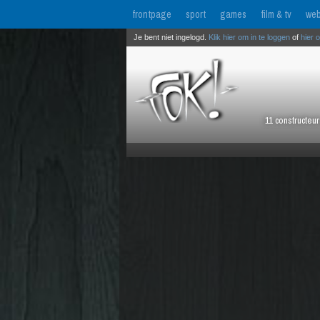
frontpage
sport
games
film & tv
web
Je bent niet ingelogd.
Klik hier om in te loggen
of
hier 
11 constructeu