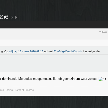
026 #2
vrijdag
Op
vrijdag 13 maart 2026 09:16
schreef
TheStigsDutchCousin
het volgende:
aar dominantie Mercedes meegemaakt. Ik heb geen zin om weer zoiets.
ente Regina Luctor et Emergo