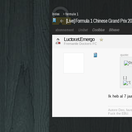
Index
»
formule 1
[Live] Formula 1 Chinese Grand Prix 2
abonnement
Unibet
Coolblue
Bitvavo
Luctor.et.Emergo
Fremantle Dockers FC
quote:
[..]
Ik heb al 7 j
Autore Deo, fav
Fuck the EBU.