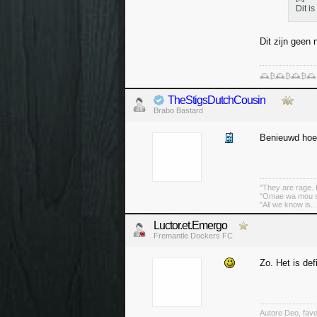
Dit i
Dit zijn geen 
🕰️₿🕰️₿🕰️₿🕰
TheStigsDutchCousin
Brabo Bastard
Benieuwd hoe 
"They are rage. B
"Omae wa mou sh
"All we know is..
Luctor.et.Emergo
Fremantle Dockers FC
Zo. Het is de
Autore Deo, fav