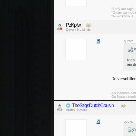
"They are rage. B
"Omae wa mou sh
"All we know is..
PzKpfw
Devon 'No Limits'
quote:
Ik ga
om de
De verschillen
Als iedereen aan
Op fietsen zond
TheStigsDutchCousin
Brabo Bastard
quote: