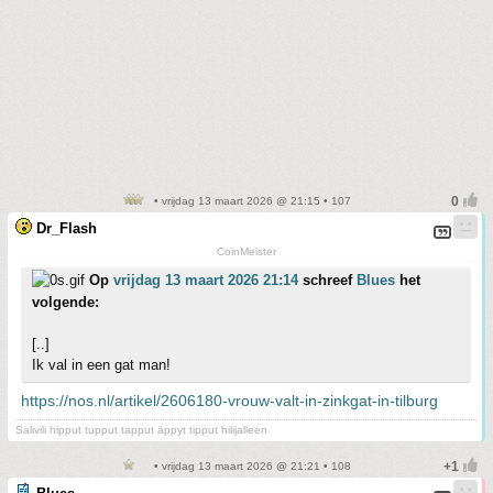
• vrijdag 13 maart 2026 @ 21:15 • 107
Dr_Flash
CoinMeister
Op
vrijdag 13 maart 2026 21:14
schreef
Blues
het
volgende:
[..]
Ik val in een gat man!
https://nos.nl/artikel/2606180-vrouw-valt-in-zinkgat-in-tilburg
Salivili hipput tupput tapput äppyt tipput hilijalleen
• vrijdag 13 maart 2026 @ 21:21 • 108