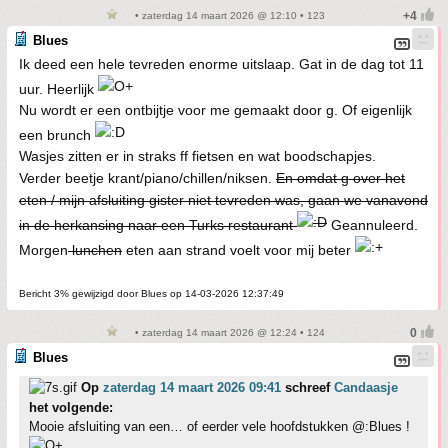
• zaterdag 14 maart 2026 @ 12:10 • 123
Blues
Ik deed een hele tevreden enorme uitslaap. Gat in de dag tot 11
uur. Heerlijk
Nu wordt er een ontbijtje voor me gemaakt door g. Of eigenlijk
een brunch
Wasjes zitten er in straks ff fietsen en wat boodschapjes.
Verder beetje krant/piano/chillen/niksen.
En omdat g over het
eten / mijn afsluiting gister niet tevreden was, gaan we vanavond
in de herkansing naar een Turks restaurant
Geannuleerd.
Morgen
lunchen
eten aan strand voelt voor mij beter
Bericht 3% gewijzigd door Blues op 14-03-2026 12:37:49
• zaterdag 14 maart 2026 @ 12:24 • 124
Blues
Op
zaterdag 14 maart 2026 09:41
schreef
Candaasje
het volgende:
Mooie afsluiting van een… of eerder vele hoofdstukken @:Blues !