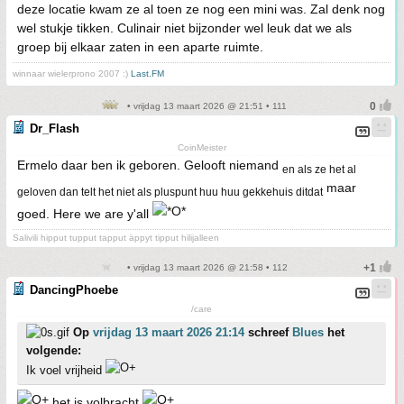
deze locatie kwam ze al toen ze nog een mini was. Zal denk nog
wel stukje tikken. Culinair niet bijzonder wel leuk dat we als
groep bij elkaar zaten in een aparte ruimte.
winnaar wielerprono 2007 :)
Last.FM
• vrijdag 13 maart 2026 @ 21:51 • 111
Dr_Flash
CoinMeister
Ermelo daar ben ik geboren. Gelooft niemand
en als ze het al
maar
geloven dan telt het niet als pluspunt huu huu gekkehuis ditdat
goed. Here we are y'all
Salivili hipput tupput tapput äppyt tipput hilijalleen
• vrijdag 13 maart 2026 @ 21:58 • 112
DancingPhoebe
/care
Op
vrijdag 13 maart 2026 21:14
schreef
Blues
het
volgende:
Ik voel vrijheid
het is volbracht