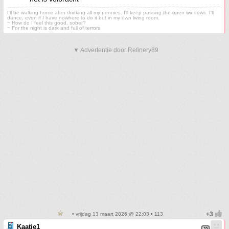
I'll be walking home after drinking all my pennies. I'll keep passing the open windows. I'll
dance, even if I have nowhere to do it but in my own living room.
~ How do I feel this good, sober?
~ For the night is dark and full of terrors
▼ Advertentie door Refinery89
• vrijdag 13 maart 2026 @ 22:03 • 113
Kaatje1