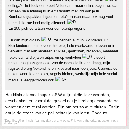
Ik kreeg o.a. een soort Rembrand experience voor 190 eu
vd
collega's, het leek een soort Volendam, maar online zagen we dat
het een hele middag is in Amsterdam met idd ook je in
Rembrandtijdpakken hijsen en foto's maken maar ook nog veel
meer. Lijkt me heel melig allemaal.
En 100 piek vd artsen voor een etentje ergens.
En dan mijn glossy
ze hebben al mijn 3 kinderen + 4
kleinkinderen, mijn levens historie, hele (werkzame- ) leven er in
verwerkt mét van iedereen stukjes, gedichten, recepten, véééééél
foto's van al die jaren uitjes en op werkvloer
, soort
reclamepagina's gemaakt van de docs die ik veel draag, mijn
rugzak die erg 'bekend' is en ik overal naar toe sjouw, Caprera, de
molen waar ik veel kom, vogels kieken, werkelijk mijn hele social
media is leeggetrokken ook
Het klinkt allemaal super tof! Wat fijn al die lieve woorden,
geschenken en vooral dat gevoel dat je heel erg gewaardeerd
wordt en gemist zal worden. Fijn om het zo af te sluiten. En fijn
dat je de stress van de poli achter je kan laten. Goed zo
"Dear life, When I said "can my day get any worse?" it was a rhetorical question, not a
challenge."