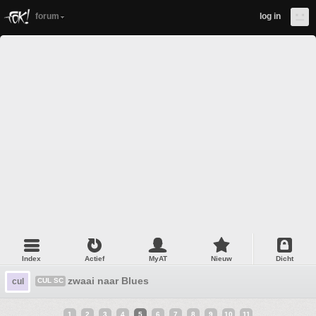
forum
log in
Index
Actief
MyAT
Nieuw
Dicht
zwaai naar Blues
cul
CUL SC
1
2
3
4
5
6
7
8
9
10
11