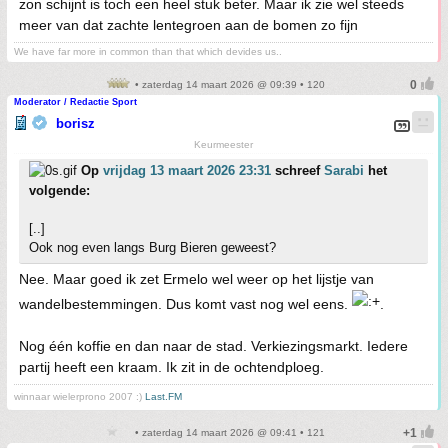
zon schijnt is toch een heel stuk beter. Maar ik zie wel steeds
meer van dat zachte lentegroen aan de bomen zo fijn
We have far more in common than that which devides us..
• zaterdag 14 maart 2026 @ 09:39 • 120
Moderator / Redactie Sport
borisz
Keurmeester
Op
vrijdag 13 maart 2026 23:31
schreef
Sarabi
het
volgende:
[..]
Ook nog even langs Burg Bieren geweest?
Nee. Maar goed ik zet Ermelo wel weer op het lijstje van
wandelbestemmingen. Dus komt vast nog wel eens.
.
Nog één koffie en dan naar de stad. Verkiezingsmarkt. Iedere
partij heeft een kraam. Ik zit in de ochtendploeg.
winnaar wielerprono 2007 :)
Last.FM
• zaterdag 14 maart 2026 @ 09:41 • 121