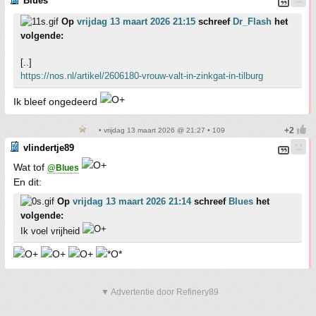
Blues
Op
vrijdag 13 maart 2026 21:15
schreef
Dr_Flash
het
volgende:
[..]
https://nos.nl/artikel/2606180-vrouw-valt-in-zinkgat-in-tilburg
Ik bleef ongedeerd
• vrijdag 13 maart 2026 @ 21:27 • 109
vlindertje89
Wat tof
@Blues
En dit:
Op
vrijdag 13 maart 2026 21:14
schreef
Blues
het
volgende:
Ik voel vrijheid
▼ Advertentie door Refinery89