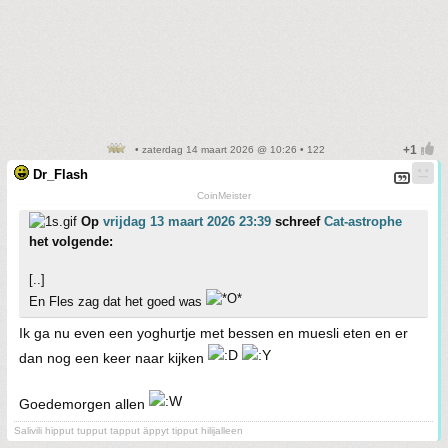
• zaterdag 14 maart 2026 @ 10:26 • 122
Dr_Flash
CoinMeister
Op
vrijdag 13 maart 2026 23:39
schreef
Cat-astrophe
het volgende:
[..]
En Fles zag dat het goed was
Ik ga nu even een yoghurtje met bessen en muesli eten en er
dan nog een keer naar kijken
Goedemorgen allen
Salivili hipput tupput tapput äppyt tipput hilijalleen