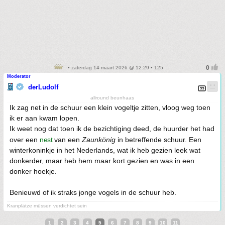
• zaterdag 14 maart 2026 @ 12:29 • 125
Moderator
derLudolf
allround beunhaas
Ik zag net in de schuur een klein vogeltje zitten, vloog weg toen
ik er aan kwam lopen.
Ik weet nog dat toen ik de bezichtiging deed, de huurder het had
over een
nest
van een
Zaunkönig
in betreffende schuur. Een
winterkoninkje in het Nederlands, wat ik heb gezien leek wat
donkerder, maar heb hem maar kort gezien en was in een
donker hoekje.
Benieuwd of ik straks jonge vogels in de schuur heb.
Kranplätze müssen verdichtet sein
1
2
3
4
5
6
7
8
9
10
11