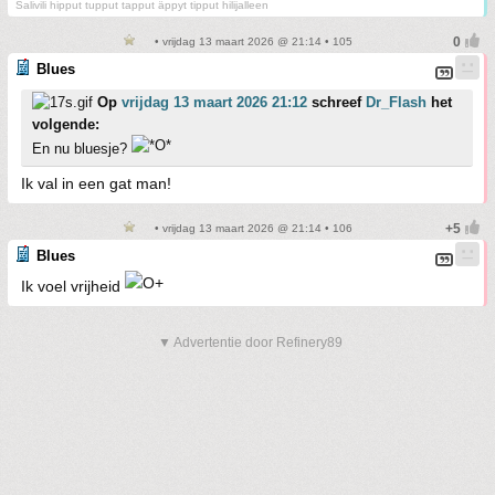
Salivili hipput tupput tapput äppyt tipput hilijalleen
• vrijdag 13 maart 2026 @ 21:14 • 105
Blues
Op
vrijdag 13 maart 2026 21:12
schreef
Dr_Flash
het
volgende:
En nu bluesje?
Ik val in een gat man!
• vrijdag 13 maart 2026 @ 21:14 • 106
Blues
Ik voel vrijheid
▼ Advertentie door Refinery89