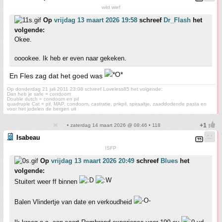
wild wief
Op
vrijdag 13 maart 2026 19:58
schreef
Dr_Flash
het
volgende:
Okee.
ooookee. Ik heb er even naar gekeken.
En Fles zag dat het goed was
Op donderdag 21 juli 2011 23:08 schreef Loveless85 het volgende:
Dan heb je safe = condoom
Double dutch = condoom en pil
quadruple Cat = pil, MAP, condoom, castratie, prikpil, spiraaltje, zaaddodende pasta en
voor het jodelen de bergen uit
• zaterdag 14 maart 2026 @ 08:46 • 118
Isabeau
ISFP
Op
vrijdag 13 maart 2026 20:49
schreef
Blues
het
volgende:
Stuitert weer ff binnen
Balen Vlindertje van date en verkoudheid