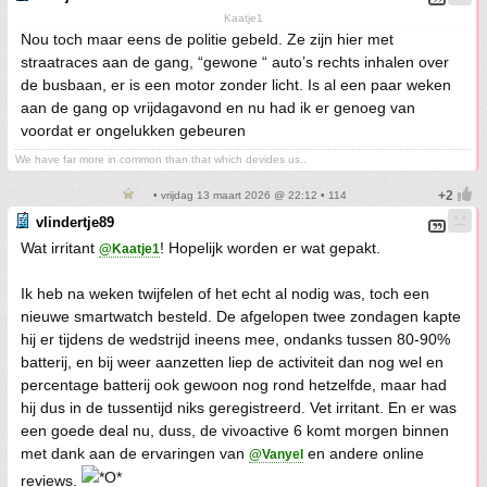
Kaatje1
Nou toch maar eens de politie gebeld. Ze zijn hier met
straatraces aan de gang, “gewone “ auto’s rechts inhalen over
de busbaan, er is een motor zonder licht. Is al een paar weken
aan de gang op vrijdagavond en nu had ik er genoeg van
voordat er ongelukken gebeuren
We have far more in common than that which devides us..
• vrijdag 13 maart 2026 @ 22:12 • 114
vlindertje89
Wat irritant
! Hopelijk worden er wat gepakt.
@Kaatje1
Ik heb na weken twijfelen of het echt al nodig was, toch een
nieuwe smartwatch besteld. De afgelopen twee zondagen kapte
hij er tijdens de wedstrijd ineens mee, ondanks tussen 80-90%
batterij, en bij weer aanzetten liep de activiteit dan nog wel en
percentage batterij ook gewoon nog rond hetzelfde, maar had
hij dus in de tussentijd niks geregistreerd. Vet irritant. En er was
een goede deal nu, duss, de vivoactive 6 komt morgen binnen
met dank aan de ervaringen van
en andere online
@Vanyel
reviews.