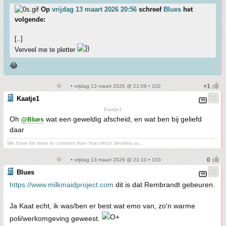
Op
vrijdag 13 maart 2026 20:56
schreef
Blues
het
volgende:
[..]
Verveel me te pletter
😂
• vrijdag 13 maart 2026 @ 21:09 • 102
Kaatje1
Kaatje1
Oh
wat een geweldig afscheid, en wat ben bij geliefd
@Blues
daar
We have far more in common than that which devides us..
• vrijdag 13 maart 2026 @ 21:10 • 103
Blues
https://www.milkmaidproject.com
dit is dat Rembrandt gebeuren.
Ja Kaat echt, ik was/ben er best wat emo van, zo'n warme
poli/werkomgeving geweest.