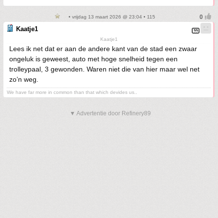
• vrijdag 13 maart 2026 @ 23:04 • 115
Kaatje1
Kaatje1
Lees ik net dat er aan de andere kant van de stad een zwaar
ongeluk is geweest, auto met hoge snelheid tegen een
trolleypaal, 3 gewonden. Waren niet die van hier maar wel net
zo’n weg.
We have far more in common than that which devides us..
▼ Advertentie door Refinery89