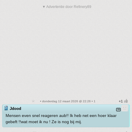
▼ Advertentie door Refinery89
• donderdag 12 maart 2026 @ 22:26 • 1
Jdood
Mensen even snel reageren aub!! Ik heb net een hoer klaar
gebeft !!wat moet ik nu ! Ze is nog bij mij.