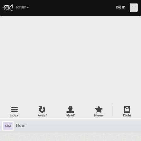
forum
log in
Index
Actief
MyAT
Nieuw
Dicht
Hoer
sex