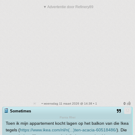
▼ Advertentie door Refinery89
• woensdag 11 maart 2026 @ 14:38 • 1
Sometimes
Panta Rhei
Toen ik mijn appartement kocht lagen op het balkon van die Ikea
tegels (
https://www.ikea.com/nl/n(...)ten-acacia-60518486/
). Die