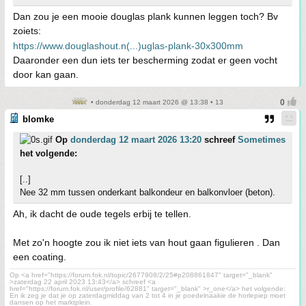
Dan zou je een mooie douglas plank kunnen leggen toch? Bv
zoiets:
https://www.douglashout.n(...)uglas-plank-30x300mm
Daaronder een dun iets ter bescherming zodat er geen vocht
door kan gaan.
• donderdag 12 maart 2026 @ 13:38 • 13
blomke
Op
donderdag 12 maart 2026 13:20
schreef
Sometimes
het volgende:
[..]
Nee 32 mm tussen onderkant balkondeur en balkonvloer (beton).
Ah, ik dacht de oude tegels erbij te tellen.
Met zo'n hoogte zou ik niet iets van hout gaan figulieren . Dan
een coating.
Op <a href="https://forum.fok.nl/topic/2677908/2/25#p208861847" target="_blank"
>zaterdag 22 april 2023 13:43</a> schreef <a
href="https://forum.fok.nl/user/profile/62881" target="_blank" >r_one</a> het volgende:
En ik zeg je dat je op zaterdagmiddag van 2 tot 4 in je poedelnaakie de horlepiep moet
dansen op het marktplein.