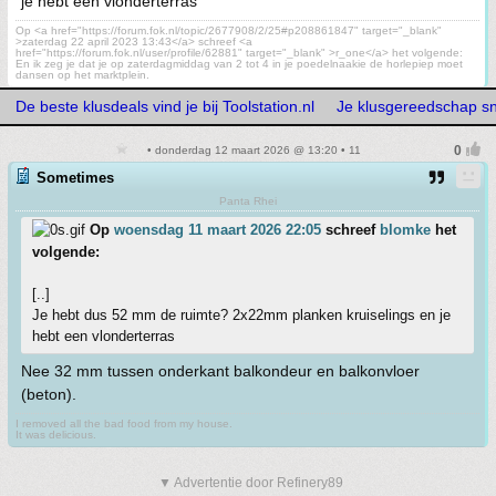
je hebt een vlonderterras
Op <a href="https://forum.fok.nl/topic/2677908/2/25#p208861847" target="_blank"
>zaterdag 22 april 2023 13:43</a> schreef <a
href="https://forum.fok.nl/user/profile/62881" target="_blank" >r_one</a> het volgende:
En ik zeg je dat je op zaterdagmiddag van 2 tot 4 in je poedelnaakie de horlepiep moet
dansen op het marktplein.
De beste klusdeals vind je bij Toolstation.nl
Je klusgereedschap snel
• donderdag 12 maart 2026 @ 13:20 • 11
Sometimes
Panta Rhei
Op
woensdag 11 maart 2026 22:05
schreef
blomke
het
volgende:
[..]
Je hebt dus 52 mm de ruimte? 2x22mm planken kruiselings en je
hebt een vlonderterras
Nee 32 mm tussen onderkant balkondeur en balkonvloer
(beton).
I removed all the bad food from my house.
It was delicious.
▼ Advertentie door Refinery89