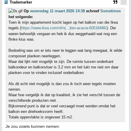
Trademarker
Op
woensdag 11 maart 2026 14:38
schreef
Sometimes
het volgende:
Toen ik mijn appartement kocht lagen op het balkon van die Ikea
tegels (
https://www.ikea.com/nl/n(...)ten-acacia-60518486/
). Die
waren behoorlijk vergaan en heb ik dus weggehaald wat nog een
flinke klus was.
Bedoeling was om er iets neer te leggen wat lang meegaat, ik wilde
composiet planken neerleggen.
Maar dat lijkt niet mogelijk te zijn. De ruimte tussen onderkant
balkondeur en balkonvloer is 3,2 mm en het lukt me niet om daar
planken voor te vinden inclusief onderbalken.
Als dit echt niet mogelijk is dan zou ik toch weer tegels moeten
nemen.
Maar hoe vergelijk ik dat op kwaliteit, ik zie het verschil tussen de
verschillende producten niet.
Bijkomend punt is dat er veel verzaagd moet worden omdat het
balkon een driehoeksvorm heeft.
Totale oppervlakte is ongeveer 15 m2.
Je zou zoiets kunnen nemen: