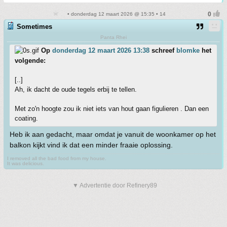
• donderdag 12 maart 2026 @ 15:35 • 14
Sometimes
Panta Rhei
Op
donderdag 12 maart 2026 13:38
schreef
blomke
het
volgende:
[..]
Ah, ik dacht de oude tegels erbij te tellen.
Met zo'n hoogte zou ik niet iets van hout gaan figulieren . Dan een
coating.
Heb ik aan gedacht, maar omdat je vanuit de woonkamer op het
balkon kijkt vind ik dat een minder fraaie oplossing.
I removed all the bad food from my house.
It was delicious.
▼ Advertentie door Refinery89