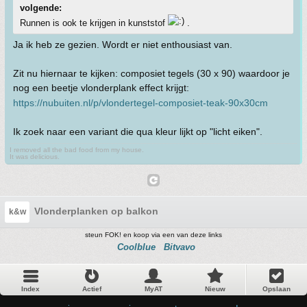
volgende:
Runnen is ook te krijgen in kunststof
.
Ja ik heb ze gezien. Wordt er niet enthousiast van.
Zit nu hiernaar te kijken: composiet tegels (30 x 90) waardoor je
nog een beetje vlonderplank effect krijgt:
https://nubuiten.nl/p/vlondertegel-composiet-teak-90x30cm
Ik zoek naar een variant die qua kleur lijkt op "licht eiken".
I removed all the bad food from my house.
It was delicious.
Vlonderplanken op balkon
k&w
steun FOK! en koop via een van deze links
Coolblue
Bitvavo
Index
Actief
MyAT
Nieuw
Opslaan