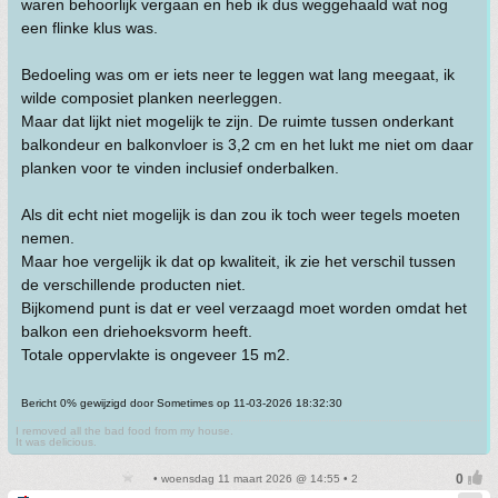
waren behoorlijk vergaan en heb ik dus weggehaald wat nog
een flinke klus was.
Bedoeling was om er iets neer te leggen wat lang meegaat, ik
wilde composiet planken neerleggen.
Maar dat lijkt niet mogelijk te zijn. De ruimte tussen onderkant
balkondeur en balkonvloer is 3,2 cm en het lukt me niet om daar
planken voor te vinden inclusief onderbalken.
Als dit echt niet mogelijk is dan zou ik toch weer tegels moeten
nemen.
Maar hoe vergelijk ik dat op kwaliteit, ik zie het verschil tussen
de verschillende producten niet.
Bijkomend punt is dat er veel verzaagd moet worden omdat het
balkon een driehoeksvorm heeft.
Totale oppervlakte is ongeveer 15 m2.
Bericht 0% gewijzigd door Sometimes op 11-03-2026 18:32:30
I removed all the bad food from my house.
It was delicious.
• woensdag 11 maart 2026 @ 14:55 • 2