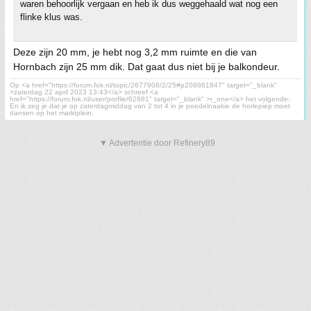
waren behoorlijk vergaan en heb ik dus weggehaald wat nog een
flinke klus was.
Deze zijn 20 mm, je hebt nog 3,2 mm ruimte en die van
Hornbach zijn 25 mm dik. Dat gaat dus niet bij je balkondeur.
Op <a href="https://forum.fok.nl/topic/2677908/2/25#p208861847" target="_blank"
>zaterdag 22 april 2023 13:43</a> schreef <a
href="https://forum.fok.nl/user/profile/62881" target="_blank" >r_one</a> het volgende:
En ik zeg je dat je op zaterdagmiddag van 2 tot 4 in je poedelnaakie de horlepiep moet
dansen op het marktplein.
▼ Advertentie door Refinery89