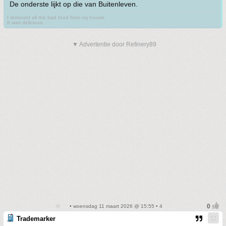
De onderste lijkt op die van Buitenleven.
I removed all the bad food from my house.
It was delicious.
▼ Advertentie door Refinery89
• woensdag 11 maart 2026 @ 15:55 • 4
Trademarker