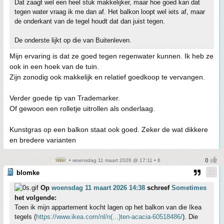
Dat zaagt wel een heel stuk makkelijker, maar hoe goed kan dat
tegen water vraag ik me dan af. Het balkon loopt wel iets af, maar
de onderkant van de tegel houdt dat dan juist tegen.
De onderste lijkt op die van Buitenleven.
Mijn ervaring is dat ze goed tegen regenwater kunnen. Ik heb ze
ook in een hoek van de tuin.
Zijn zonodig ook makkelijk en relatief goedkoop te vervangen.
Verder goede tip van Trademarker.
Of gewoon een rolletje uitrollen als onderlaag.
Kunstgras op een balkon staat ook goed. Zeker de wat dikkere
en bredere varianten
• woensdag 11 maart 2026 @ 17:11 • 6
blomke
Op
woensdag 11 maart 2026 14:38
schreef
Sometimes
het volgende:
Toen ik mijn appartement kocht lagen op het balkon van die Ikea
tegels (
https://www.ikea.com/nl/n(...)ten-acacia-60518486/
). Die