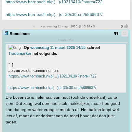
https://www.hornbach.nl/p(...)/10213410/?store=722
https://www.hornbach.nl/p(...)et-30x30-cm/5869637/
• woensdag 11 maart 2026 @ 15:19 • 3
Sometimes
Panta Rhei
Op
woensdag 11 maart 2026 14:55
schreef
Trademarker
het volgende:
[..]
Je zou zoiets kunnen nemen:
https://www.hornbach.nl/p(...)/10213410/?store=722
https://www.hornbach.nl/p(...)et-30x30-cm/5869637/
Die bovenste is helemaal van hout (ook de onderkant) zo te
zien. Dat zaagt wel een heel stuk makkelijker, maar hoe goed
kan dat tegen water vraag ik me dan af. Het balkon loopt wel
iets af, maar de onderkant van de tegel houdt dat dan juist
tegen.