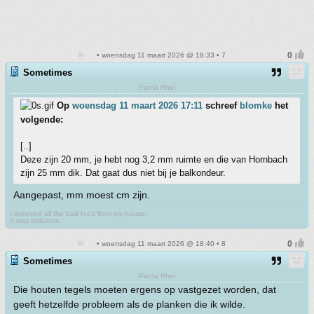
• woensdag 11 maart 2026 @ 18:33 • 7
Sometimes
Panta Rhei
Op
woensdag 11 maart 2026 17:11
schreef
blomke
het
volgende:
[..]
Deze zijn 20 mm, je hebt nog 3,2 mm ruimte en die van Hornbach
zijn 25 mm dik. Dat gaat dus niet bij je balkondeur.
Aangepast, mm moest cm zijn.
I removed all the bad food from my house.
It was delicious.
• woensdag 11 maart 2026 @ 18:40 • 8
Sometimes
Panta Rhei
Die houten tegels moeten ergens op vastgezet worden, dat
geeft hetzelfde probleem als de planken die ik wilde.