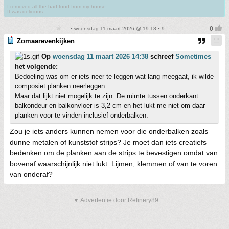
I removed all the bad food from my house.
It was delicious.
• woensdag 11 maart 2026 @ 19:18 • 9
Zomaarevenkijken
Op
woensdag 11 maart 2026 14:38
schreef
Sometimes
het volgende:
Bedoeling was om er iets neer te leggen wat lang meegaat, ik wilde
composiet planken neerleggen.
Maar dat lijkt niet mogelijk te zijn. De ruimte tussen onderkant
balkondeur en balkonvloer is 3,2 cm en het lukt me niet om daar
planken voor te vinden inclusief onderbalken.
Zou je iets anders kunnen nemen voor die onderbalken zoals
dunne metalen of kunststof strips? Je moet dan iets creatiefs
bedenken om de planken aan de strips te bevestigen omdat van
bovenaf waarschijnlijk niet lukt. Lijmen, klemmen of van te voren
van onderaf?
▼ Advertentie door Refinery89