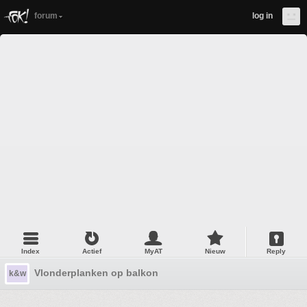
forum
log in
Index
Actief
MyAT
Nieuw
Reply
Vlonderplanken op balkon
k&w