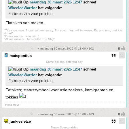
Op
maandag 30 maart 2026 12:47
schreef
WheeledWarrior
het volgende:
Fatbikes zijn voor proleten.
Flatbikes van maken.
"They are rage. Brutal, without mercy. But you.... You will be worse. Rip and tear, until it is
done!"
"Omae wa mou shindeiru."
"All we know is... he's called The Stig!"
• maandag 30 maart 2026 @ 13:06 • 102
matspontius
Same old shit, different day
Op
maandag 30 maart 2026 12:47
schreef
WheeledWarrior
het volgende:
Fatbikes zijn voor proleten.
Fatbikes; statussymbool voor asielzoekers, immigranten en
tokkies
"Hoka Hey!"
• maandag 30 maart 2026 @ 13:08 • 103
junkiesietze
Trotse Scooter-rijder.