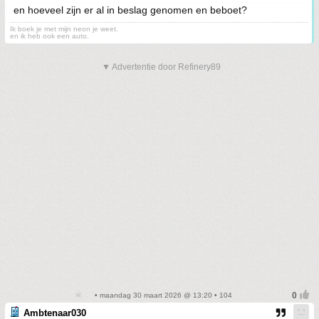
en hoeveel zijn er al in beslag genomen en beboet?
Ik boek je met mijn neon je weet.
en ik heb ook een auto.
▼ Advertentie door Refinery89
• maandag 30 maart 2026 @ 13:20 • 104
Ambtenaar030