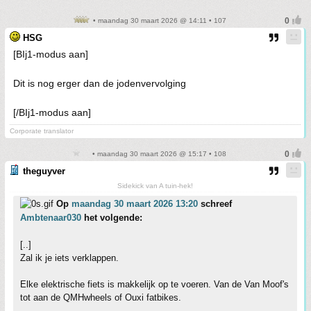
• maandag 30 maart 2026 @ 14:11 • 107
HSG
[BIj1-modus aan]
Dit is nog erger dan de jodenvervolging
[/BIj1-modus aan]
Corporate translator
• maandag 30 maart 2026 @ 15:17 • 108
theguyver
Sidekick van A tuin-hek!
Op
maandag 30 maart 2026 13:20
schreef
Ambtenaar030
het volgende:
[..]
Zal ik je iets verklappen.
Elke elektrische fiets is makkelijk op te voeren. Van de Van Moof's
tot aan de QMHwheels of Ouxi fatbikes.