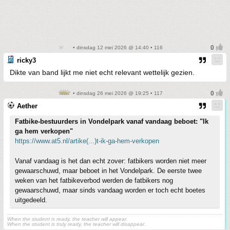
• dinsdag 12 mei 2026 @ 14:40 • 116
ricky3
Dikte van band lijkt me niet echt relevant wettelijk gezien.
• dinsdag 26 mei 2026 @ 19:25 • 117
Aether
Fatbike-bestuurders in Vondelpark vanaf vandaag beboet: "Ik
ga hem verkopen"
https://www.at5.nl/artike(...)t-ik-ga-hem-verkopen
Vanaf vandaag is het dan echt zover: fatbikers worden niet meer
gewaarschuwd, maar beboet in het Vondelpark. De eerste twee
weken van het fatbikeverbod werden de fatbikers nog
gewaarschuwd, maar sinds vandaag worden er toch echt boetes
uitgedeeld.
When the student is ready, the teacher will appear.
When the student is truly ready, the teacher will disappear.