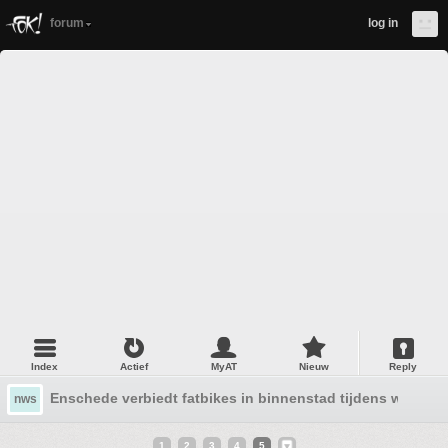
forum
log in
Index
Actief
MyAT
Nieuw
Reply
Enschede verbiedt fatbikes in binnenstad tijdens winkelti
nws
1
2
3
4
5