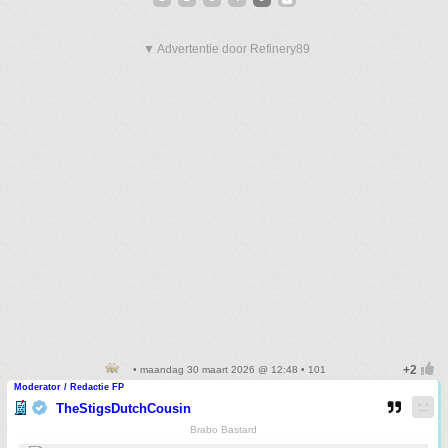
▼ Advertentie door Refinery89
• maandag 30 maart 2026 @ 12:48 • 101
Moderator / Redactie FP
TheStigsDutchCousin
Brabo Bastard