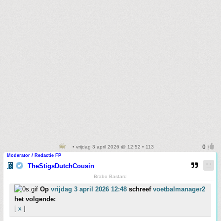
• vrijdag 3 april 2026 @ 12:52 • 113
Moderator / Redactie FP
TheStigsDutchCousin
Brabo Bastard
Op
vrijdag 3 april 2026 12:48
schreef
voetbalmanager2
het volgende:
[
x
]