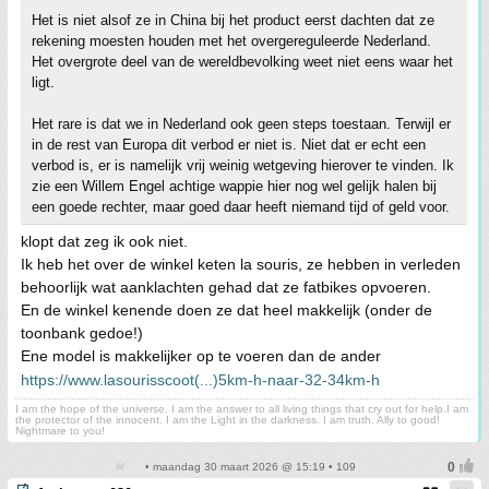
Het is niet alsof ze in China bij het product eerst dachten dat ze
rekening moesten houden met het overgereguleerde Nederland.
Het overgrote deel van de wereldbevolking weet niet eens waar het
ligt.
Het rare is dat we in Nederland ook geen steps toestaan. Terwijl er
in de rest van Europa dit verbod er niet is. Niet dat er echt een
verbod is, er is namelijk vrij weinig wetgeving hierover te vinden. Ik
zie een Willem Engel achtige wappie hier nog wel gelijk halen bij
een goede rechter, maar goed daar heeft niemand tijd of geld voor.
klopt dat zeg ik ook niet.
Ik heb het over de winkel keten la souris, ze hebben in verleden
behoorlijk wat aanklachten gehad dat ze fatbikes opvoeren.
En de winkel kenende doen ze dat heel makkelijk (onder de
toonbank gedoe!)
Ene model is makkelijker op te voeren dan de ander
https://www.lasourisscoot(...)5km-h-naar-32-34km-h
I am the hope of the universe. I am the answer to all living things that cry out for help.I am
the protector of the innocent. I am the Light in the darkness. I am truth. Ally to good!
Nightmare to you!
• maandag 30 maart 2026 @ 15:19 • 109