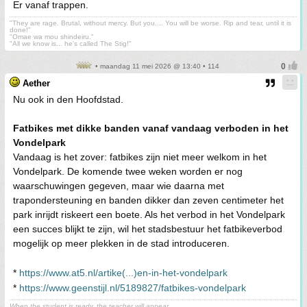
Er vanaf trappen.
"They are rage. Brutal, without mercy. But you.... You will be worse. Rip and tear, until it is
done!"
"Omae wa mou shindeiru."
"All we know is... he's called The Stig!"
• maandag 11 mei 2026 @ 13:40 • 114
Aether
Nu ook in den Hoofdstad.
Fatbikes met dikke banden vanaf vandaag verboden in het
Vondelpark
Vandaag is het zover: fatbikes zijn niet meer welkom in het
Vondelpark. De komende twee weken worden er nog
waarschuwingen gegeven, maar wie daarna met
trapondersteuning en banden dikker dan zeven centimeter het
park inrijdt riskeert een boete. Als het verbod in het Vondelpark
een succes blijkt te zijn, wil het stadsbestuur het fatbikeverbod
mogelijk op meer plekken in de stad introduceren.
*
https://www.at5.nl/artike(...)en-in-het-vondelpark
*
https://www.geenstijl.nl/5189827/fatbikes-vondelpark
When the student is ready, the teacher will appear.