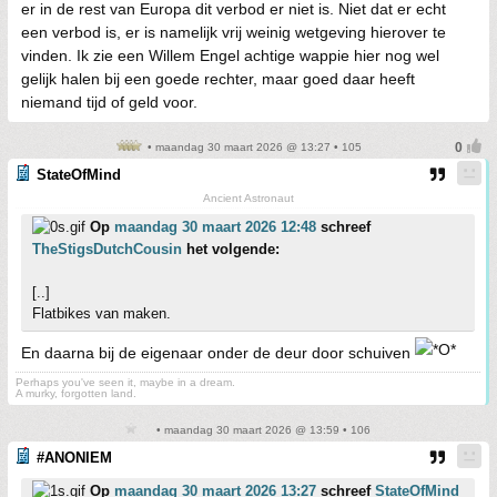
er in de rest van Europa dit verbod er niet is. Niet dat er echt
een verbod is, er is namelijk vrij weinig wetgeving hierover te
vinden. Ik zie een Willem Engel achtige wappie hier nog wel
gelijk halen bij een goede rechter, maar goed daar heeft
niemand tijd of geld voor.
• maandag 30 maart 2026 @ 13:27 • 105
StateOfMind
Ancient Astronaut
Op
maandag 30 maart 2026 12:48
schreef
TheStigsDutchCousin
het volgende:
[..]
Flatbikes van maken.
En daarna bij de eigenaar onder de deur door schuiven
Perhaps you've seen it, maybe in a dream.
A murky, forgotten land.
• maandag 30 maart 2026 @ 13:59 • 106
#ANONIEM
Op
maandag 30 maart 2026 13:27
schreef
StateOfMind