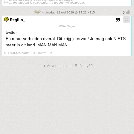
When the student is truly ready, the teacher will disappear.
• dinsdag 12 mei 2026 @ 14:22 • 115
Regilio_
Witte Neger
twitter
En maar verbieden overal. Dit krijg je ervan! Je mag ook NIETS
meer in dit land. MAN MAN MAN
OH NOES!!1*&@^!!*@!!@$*^!!!!!!!!
▼ Advertentie door Refinery89