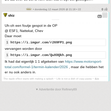
• donderdag 12 maart 2026 @ 21:18 • 22
shiz
¯¯¯¯¯
Uh-oh een foutje gespot in de OP
@ ESF1, Nattekat, Chev
Daar moet
1
https://i.imgur.com/r269FP1.png
vervangen worden door
1
https://i.imgur.com/QwXOQkh.png
Ik had dat eigenlijk 1:1 afgekeken van
https://www.motorsport-
total.com/formel-1/termin-kalender/2026
, maar die hebben het
er nu ook anders in.
The ripple effect starts with making a splash ~ Life is not a dish of copy pasta ~
⳽ᖾiz
▼ Advertentie door Refinery89