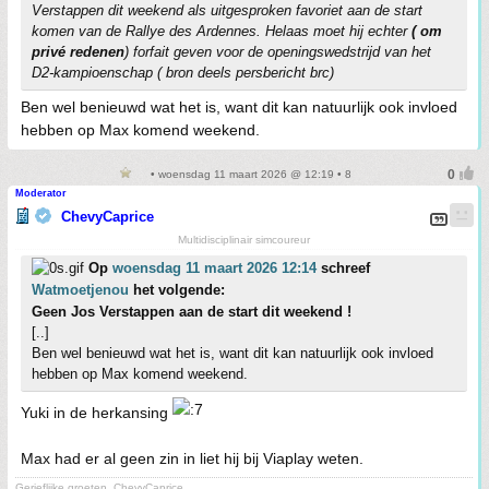
Verstappen dit weekend als uitgesproken favoriet aan de start
komen van de Rallye des Ardennes. Helaas moet hij echter
( om
privé redenen
) forfait geven voor de openingswedstrijd van het
D2-kampioenschap ( bron deels persbericht brc)
Ben wel benieuwd wat het is, want dit kan natuurlijk ook invloed
hebben op Max komend weekend.
• woensdag 11 maart 2026 @ 12:19 • 8
Moderator
ChevyCaprice
Multidisciplinair simcoureur
Op
woensdag 11 maart 2026 12:14
schreef
Watmoetjenou
het volgende:
Geen Jos Verstappen aan de start dit weekend !
[..]
Ben wel benieuwd wat het is, want dit kan natuurlijk ook invloed
hebben op Max komend weekend.
Yuki in de herkansing
Max had er al geen zin in liet hij bij Viaplay weten.
Gerieflijke groeten, ChevyCaprice