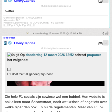
ChevyCaprice
Multidisciplinair simcoureur
twitter
Gerieflijke groeten, ChevyCaprice
Moderator DIG
Russell-supporter (LET'S GO GEORGE!) F1 Watcher
🇺🇦 Fight Fight Fight! 🇺🇦
• donderdag 12 maart 2026 @ 13:04 • 20
Moderator
ChevyCaprice
Multidisciplinair simcoureur
Op
donderdag 12 maart 2026 12:52
schreef
pmponer
het volgende:
[..]
F1 doet zelf al genoeg zijn best
Die hele F1 socials zijn sowieso wel een bubbel. Hun website is
ook alleen maar Sesamstraat, nooit wat kritisch of negatiefs over
welke rijder dan ook. En nu de regelementen. Maar van F1TV-