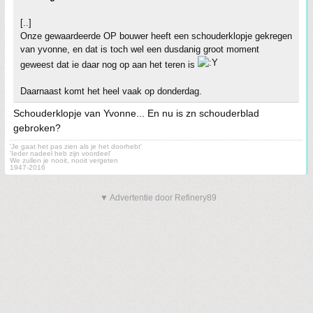
[..]
Onze gewaardeerde OP bouwer heeft een schouderklopje gekregen
van yvonne, en dat is toch wel een dusdanig groot moment
geweest dat ie daar nog op aan het teren is
Daarnaast komt het heel vaak op donderdag.
Schouderklopje van Yvonne... En nu is zn schouderblad
gebroken?
'Je gaat het pas zien als je het doorhebt'
'Ieder nadeel heb zijn voordeel'
We zullen je nooit, nooit vergeten
1947-2016
▼ Advertentie door Refinery89