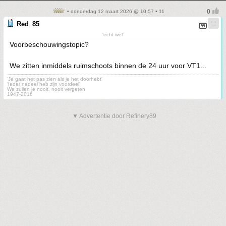
• donderdag 12 maart 2026 @ 10:57 • 11
Red_85
'echt wel'
Voorbeschouwingstopic?
We zitten inmiddels ruimschoots binnen de 24 uur voor VT1...
'Je gaat het pas zien als je het doorhebt'
'Ieder nadeel heb zijn voordeel'
We zullen je nooit, nooit vergeten
1947-2016
▼ Advertentie door Refinery89