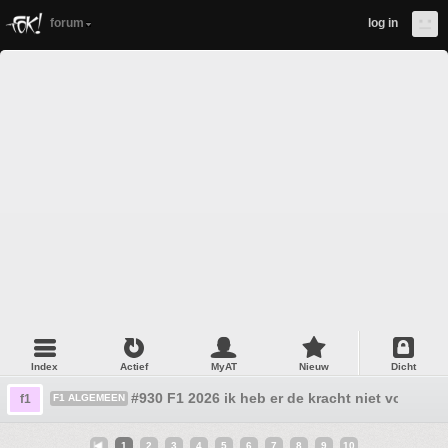
forum
log in
Index
Actief
MyAT
Nieuw
Dicht
#930 F1 2026 ik heb er de kracht niet voor
f1
F1 ALGEMEEN
1
2
3
4
5
6
7
8
9
10