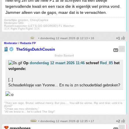
heel erg zin om de hele F1 af te schrijven na een beetje
tegenvallende kwali en een race die ik eigenlijk wel prima vond.
Jammer alleen van de gaps, maar dat is te verwachten.
Gerieflijke groeten, ChevyCaprice
Moderator DIG
Russell-supporter (LET'S GO GEORGE!) F1 Watcher
🇺🇦 Fight Fight Fight! 🇺🇦
• donderdag 12 maart 2026 @ 12:13 • 16
Moderator / Redactie FP
TheStigsDutchCousin
Brabo Bastard
Op
donderdag 12 maart 2026 11:46
schreef
Red_85
het
volgende:
[..]
Schouderklopje van Yvonne... En nu is zn schouderblad gebroken?
"They are rage. Brutal, without mercy. But you.... You will be worse. Rip and tear, until it is
done!"
"Omae wa mou shindeiru."
"All we know is... he's called The Stig!"
• donderdag 12 maart 2026 @ 12:35 • 17
greysbones