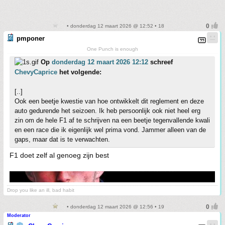
• donderdag 12 maart 2026 @ 12:52 • 18
pmponer
One Punch is enough
Op
donderdag 12 maart 2026 12:12
schreef
ChevyCaprice
het volgende:
[..]
Ook een beetje kwestie van hoe ontwikkelt dit reglement en deze
auto gedurende het seizoen. Ik heb persoonlijk ook niet heel erg
zin om de hele F1 af te schrijven na een beetje tegenvallende kwali
en een race die ik eigenlijk wel prima vond. Jammer alleen van de
gaps, maar dat is te verwachten.
F1 doet zelf al genoeg zijn best
Drop you like an ill, bad habit
• donderdag 12 maart 2026 @ 12:56 • 19
Moderator