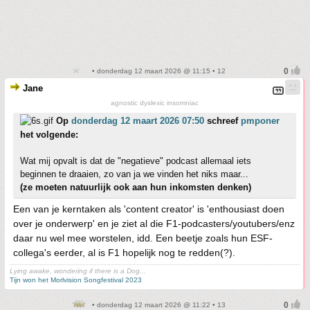
• donderdag 12 maart 2026 @ 11:15 • 12
Jane
agnostic dyslexic insomniac
Op
donderdag 12 maart 2026 07:50
schreef
pmponer
het volgende:
Wat mij opvalt is dat de "negatieve" podcast allemaal iets
beginnen te draaien, zo van ja we vinden het niks maar...
(ze moeten natuurlijk ook aan hun inkomsten denken)
Een van je kerntaken als 'content creator' is 'enthousiast doen
over je onderwerp' en je ziet al die F1-podcasters/youtubers/enz
daar nu wel mee worstelen, idd. Een beetje zoals hun ESF-
collega's eerder, al is F1 hopelijk nog te redden(?).
Lying awake, wondering if there is a Dog...
Tijn won het Morlvision Songfestival 2023
• donderdag 12 maart 2026 @ 11:22 • 13