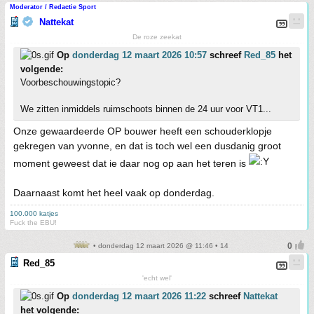
Moderator / Redactie Sport
Nattekat
De roze zeekat
Op
donderdag 12 maart 2026 10:57
schreef
Red_85
het
volgende:
Voorbeschouwingstopic?
We zitten inmiddels ruimschoots binnen de 24 uur voor VT1...
Onze gewaardeerde OP bouwer heeft een schouderklopje
gekregen van yvonne, en dat is toch wel een dusdanig groot
moment geweest dat ie daar nog op aan het teren is
Daarnaast komt het heel vaak op donderdag.
100.000 katjes
Fuck the EBU!
• donderdag 12 maart 2026 @ 11:46 • 14
Red_85
'echt wel'
Op
donderdag 12 maart 2026 11:22
schreef
Nattekat
het volgende: