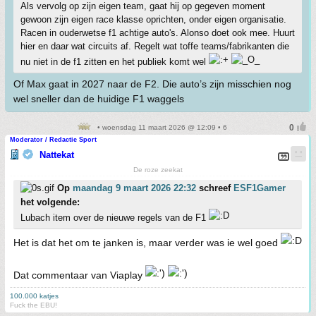
Als vervolg op zijn eigen team, gaat hij op gegeven moment
gewoon zijn eigen race klasse oprichten, onder eigen organisatie.
Racen in ouderwetse f1 achtige auto's. Alonso doet ook mee. Huurt
hier en daar wat circuits af. Regelt wat toffe teams/fabrikanten die
nu niet in de f1 zitten en het publiek komt wel
Of Max gaat in 2027 naar de F2. Die auto’s zijn misschien nog
wel sneller dan de huidige F1 waggels
• woensdag 11 maart 2026 @ 12:09 • 6
Moderator / Redactie Sport
Nattekat
De roze zeekat
Op
maandag 9 maart 2026 22:32
schreef
ESF1Gamer
het volgende:
Lubach item over de nieuwe regels van de F1
Het is dat het om te janken is, maar verder was ie wel goed
Dat commentaar van Viaplay
100.000 katjes
Fuck the EBU!