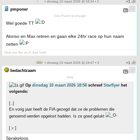
• dinsdag 10 maart 2026 @ 19:24 • 2
pmponer
One Punch is enough
Wel goede TT
Alonso en Max retiren en gaan elke 24hr race op hun naam
zetten
Drop you like an ill, bad habit
• dinsdag 10 maart 2026 @ 19:47 • 3
bedachtzaam
leeg
Op
dinsdag 10 maart 2026 18:58
schreef
Starflyer
het
volgende:
[..]
En vorig jaar heeft de FIA gezegd dat ze de problemen die
genoemd werden opgelost hadden. Is ze goed gelukt
[
x
]
Sprakeloos.