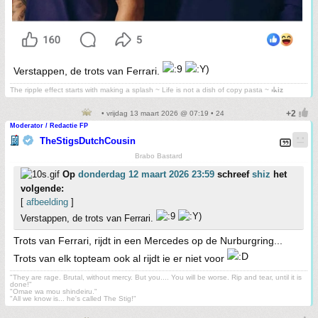
Verstappen, de trots van Ferrari.
The ripple effect starts with making a splash ~ Life is not a dish of copy pasta ~
⳽ᖾiz
• vrijdag 13 maart 2026 @ 07:19 • 24
Moderator / Redactie FP
TheStigsDutchCousin
Brabo Bastard
Op
donderdag 12 maart 2026 23:59
schreef
shiz
het
volgende:
[
afbeelding
]
Verstappen, de trots van Ferrari.
Trots van Ferrari, rijdt in een Mercedes op de Nurburgring...
Trots van elk topteam ook al rijdt ie er niet voor
"They are rage. Brutal, without mercy. But you.... You will be worse. Rip and tear, until it is
done!"
"Omae wa mou shindeiru."
"All we know is... he's called The Stig!"