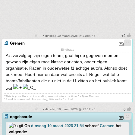
• dinsdag 10 maart 2026 @ 21:54 • 4
Gremen
Eindbaas
Als vervolg op zijn eigen team, gaat hij op gegeven moment
gewoon zijn eigen race klasse oprichten, onder eigen
organisatie. Racen in ouderwetse f1 achtige auto's. Alonso doet
ook mee. Huurt hier en daar wat circuits af. Regelt wat toffe
teams/fabrikanten die nu niet in de f1 zitten en het publiek komt
wel
"This is your life and it's ending one minute at a time." - Tyler Durden
"Sand is overrated. It's just tiny, little rocks." - Joel
• dinsdag 10 maart 2026 @ 22:12 • 5
opgebaarde
Op
dinsdag 10 maart 2026 21:54
schreef
Gremen
het
volgende: