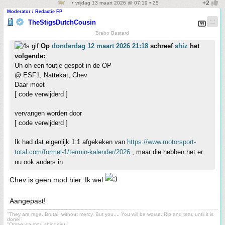
• vrijdag 13 maart 2026 @ 07:19 • 25
Moderator / Redactie FP
TheStigsDutchCousin
Brabo Bastard
Op
donderdag 12 maart 2026 21:18
schreef
shiz
het
volgende:
Uh-oh een foutje gespot in de OP
@ ESF1, Nattekat, Chev
Daar moet
[ code verwijderd ]
vervangen worden door
[ code verwijderd ]
Ik had dat eigenlijk 1:1 afgekeken van
https://www.motorsport-
total.com/formel-1/termin-kalender/2026
, maar die hebben het er
nu ook anders in.
Chev is geen mod hier. Ik wel
Aangepast!
"They are rage. Brutal, without mercy. But you.... You will be worse. Rip and tear, until it is
done!"
"Omae wa mou shindeiru."