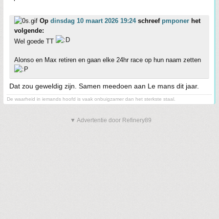
Op
dinsdag 10 maart 2026 19:24
schreef
pmponer
het
volgende:
Wel goede TT
Alonso en Max retiren en gaan elke 24hr race op hun naam zetten
Dat zou geweldig zijn. Samen meedoen aan Le mans dit jaar.
De waarheid in iemands hoofd is vaak onbuigzamer dan het sterkste staal.
▼ Advertentie door Refinery89