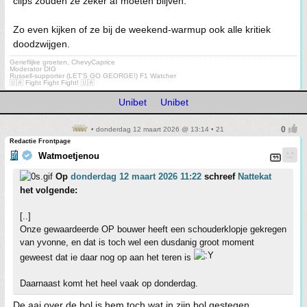
clips zouden ze zeker af moeten blijven.
Zo even kijken of ze bij de weekend-warmup ook alle kritiek
doodzwijgen.
Gerieflijke groeten, ChevyCaprice
Moderator DIG
Russell-supporter (LET'S GO GEORGE!) F1 Watcher
🇺🇦 Fight Fight Fight! 🇺🇦
Unibet
Unibet
• donderdag 12 maart 2026 @ 13:14 • 21
Redactie Frontpage
Watmoetjenou
Op
donderdag 12 maart 2026 11:22
schreef
Nattekat
het volgende:
[..]
Onze gewaardeerde OP bouwer heeft een schouderklopje gekregen
van yvonne, en dat is toch wel een dusdanig groot moment
geweest dat ie daar nog op aan het teren is
Daarnaast komt het heel vaak op donderdag.
De aai over de bol is hem toch wat in zijn bol gestegen...