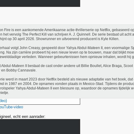
n Fire is een aankomende Amerikaanse actie-thrillerserie op Netflix, gebaseerd 
en het vervolg The Perfect Kill van schrijver A. J. Quinnell. De serie bestaat uit acht
hijnt op 30 april 2026. Showrunner en uitvoerend producent is Kyle Killen.
erhaal volgt John Creasy, gespeeld door Yahya Abdul-Mateen II, een voormalige S
ing. Na zijn carrière probeert hij een nieuw leven op te bouwen, maar dat blijkt mo
gewelddadige verleden. Wanneer gebeurtenissen hem opnieuw inhalen, wordt hij 
 Abdul-Mateen II bestaat de cast onder andere uit Billie Boullet, Alice Braga, Scoo
r en Bobby Cannavale.
rie werd in maart 2023 door Netflix besteld als nieuwe adaptatie van het boek, dat
lmd in 1987 en 2004. De opnames vonden plaats in Mexico-Stad. Tijdens de product
rolspeler Yahya Abdul-Mateen II een blessure op, waardoor de opnames tijdelijk w
ietje.
deo)
YouTube-video
igineel, echt een aanrader: