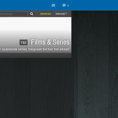
doneren
inbreuk?
Films & Series
F&S
en spannende series, bespreek het hier met elkaar!