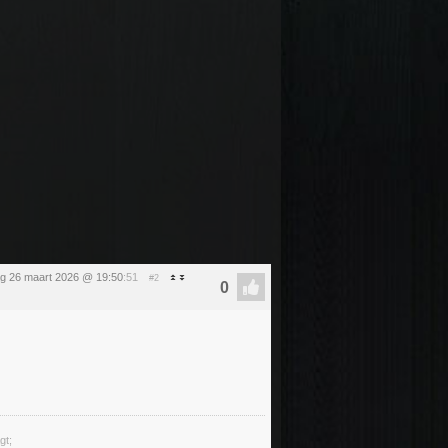
g 26 maart 2026 @ 19:50
:51
#2
gt;