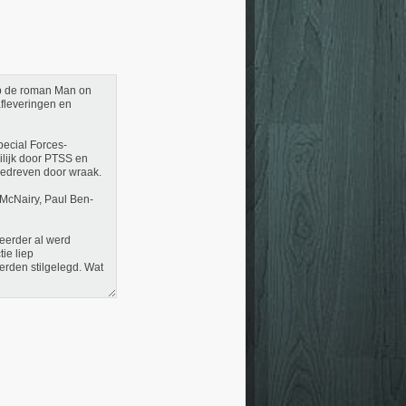
op de roman Man on
 afleveringen en
pecial Forces-
eilijk door PTSS en
gedreven door wraak.
t McNairy, Paul Ben-
 eerder al werd
ie liep
erden stilgelegd. Wat