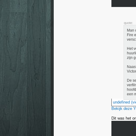
quote:
Man o
Fire 
versc
Het v
huurl
zijn 
Naast
Victo
De se
verfi
hoofd
een m
undefined (vi
Bekijk deze 
Dit was het or