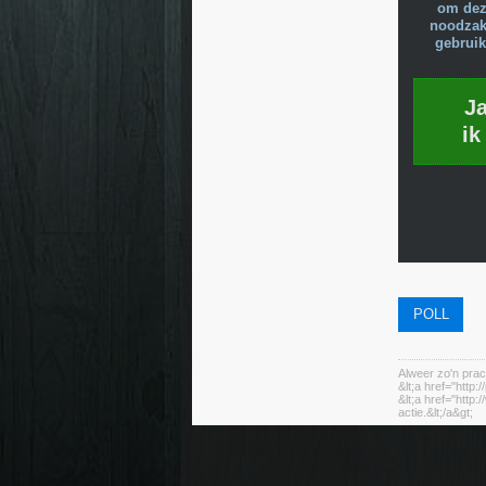
om dez
noodzake
gebruik
J
ik
POLL
Alweer zo'n prac
&lt;a href="http:
&lt;a href="http
actie.&lt;/a&gt;