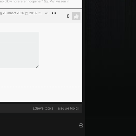
ofollow norererer noopener" &gt;Mijn vissen in
g 26 maart 2026 @ 20:02
:21
#3
actieve topics
nieuwe topics