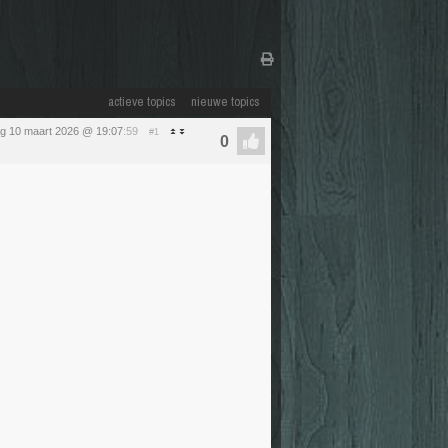
actieve topics
nieuwe topics
ag 10 maart 2026 @ 19:07
:59
#1