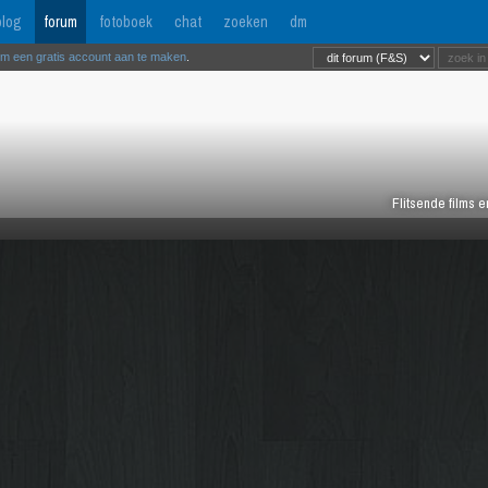
log
forum
fotoboek
chat
zoeken
dm
om een gratis account aan te maken
.
Flitsende films 