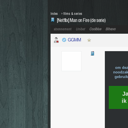
Index
»
films & series
[Netflix] Man on Fire (de serie)
abonnement
Unibet
Coolblue
Bitvavo
GGMM
om dez
noodzake
gebruik
J
ik