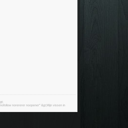
gt;
ofollow norererer noopener" &gt;Mijn vissen in