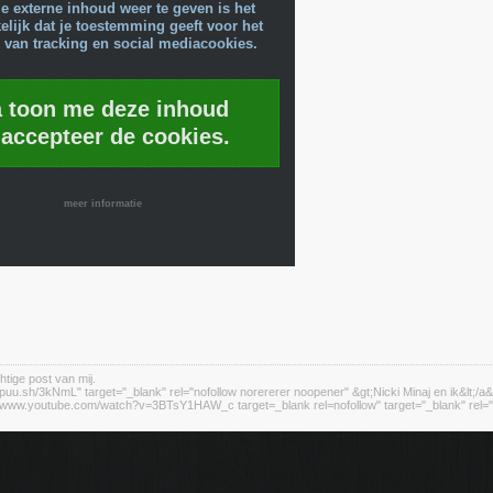
e externe inhoud weer te geven is het
lijk dat je toestemming geeft voor het
 van tracking en social mediacookies.
a toon me deze inhoud
 accepteer de cookies.
meer informatie
htige post van mij.
//puu.sh/3kNmL" target="_blank" rel="nofollow norererer noopener" &gt;Nicki Minaj en ik&lt;/a&
://www.youtube.com/watch?v=3BTsY1HAW_c target=_blank rel=nofollow" target="_blank" rel="n