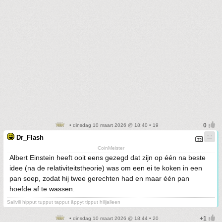
• dinsdag 10 maart 2026 @ 18:40 • 19
Dr_Flash
CoinMeister
Albert Einstein heeft ooit eens gezegd dat zijn op één na beste
idee (na de relativiteitstheorie) was om een ei te koken in een
pan soep, zodat hij twee gerechten had en maar één pan
hoefde af te wassen.
Salivili hipput tupput tapput äppyt tipput hilijalleen
• dinsdag 10 maart 2026 @ 18:44 • 20