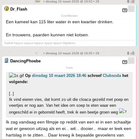
• dinsdag 10 maart 2026 @ 19:02 • 28
Dr_Flash
CoinMeister
Een kameel kan 115 liter water in een kwartier drinken.
En trouwens, paarden kunnen niet kotsen.
Salivili hipput tupput tapput äppyt tipput hilijalleen
• dinsdag 10 maart 2026 @ 19:05 • 29
DancingPhoebe
/care
Op
dinsdag 10 maart 2026 18:46
schreef
Clubsoda
het
volgende:
[..]
Ik vind eieren vies, dat komt zo uit die cloaca gezeild met poep en
veertjes er nog aan. Van het idee om soep te eten waar een
ongeschild ei in geborreld heeft, trek ik een beetje groen weg
Ik zag vandaag een filmpje op reddit van een ei in een schaaltje
wat er gewoon uitzag als en ei... wit... dooier... maar er leek een
hartslag in te zitten... Daar kreeg ik bepaalde gevoelens van.