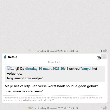
• dinsdag 10 maart 2026 @ 16:48 • 4
fietsie
Don't Panic.
Op
dinsdag 10 maart 2026 16:41
schreef
Vanyel
het
volgende:
Nog iemand zo'n weetje?
Als je het velletje van verse worst haalt houd je geen gehakt
over, maar worstevlees?
Probably the last sound heard before the Universe folded up like a paper hat would be
someone saying
What happens if I do this?
• dinsdag 10 maart 2026 @ 16:49 • 5