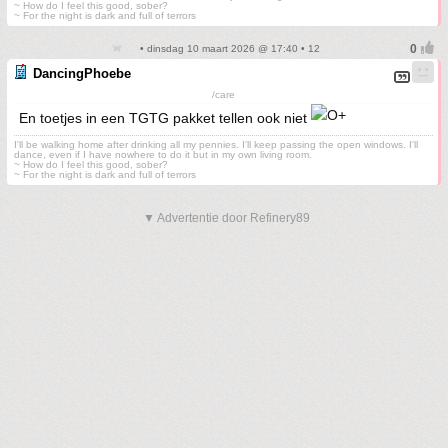
~ How do I feel this good, sober?
~ For the night is dark and full of terrors
• dinsdag 10 maart 2026 @ 17:40 • 12
DancingPhoebe
/care
En toetjes in een TGTG pakket tellen ook niet
I'll be walking home after drinking all my pennies. I'll keep passing the open windows. I'll
dance, even if I have nowhere to do it but in my own living room.
~ How do I feel this good, sober?
~ For the night is dark and full of terrors
▼ Advertentie door Refinery89