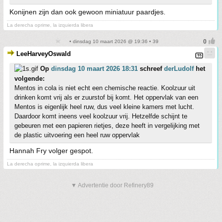
Konijnen zijn dan ook gewoon miniatuur paardjes.
La derecha oprime, la izquierda libera
• dinsdag 10 maart 2026 @ 19:36 • 39
LeeHarveyOswald
Op
dinsdag 10 maart 2026 18:31
schreef
derLudolf
het
volgende:
Mentos in cola is niet echt een chemische reactie. Koolzuur uit
drinken komt vrij als er zuurstof bij komt. Het oppervlak van een
Mentos is eigenlijk heel ruw, dus veel kleine kamers met lucht.
Daardoor komt ineens veel koolzuur vrij. Hetzelfde schijnt te
gebeuren met een papieren rietjes, deze heeft in vergelijking met
de plastic uitvoering een heel ruw oppervlak
Hannah Fry volger gespot.
La derecha oprime, la izquierda libera
▼ Advertentie door Refinery89