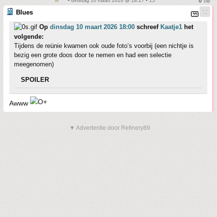
• dinsdag 10 maart 2026 @ 18:27 • 15
Blues
Op
dinsdag 10 maart 2026 18:00
schreef
Kaatje1
het
volgende:
Tijdens de reünie kwamen ook oude foto’s voorbij (een nichtje is
bezig een grote doos door te nemen en had een selectie
meegenomen)
SPOILER
Awww
▼ Advertentie door Refinery89