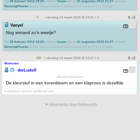
Op
28 februari 2012 19:20
schreef
lezzer
en op
31 augustus 2013 21:27
schreef
DancingPhoebe
:
Jezus, Vanyel, wat een fantastische tips geef jij toch altijd!
• dinsdag 10 maart 2026 @ 16:41 • 2
Vanyel
Nog iemand zo'n weetje?
Op
28 februari 2012 19:20
schreef
lezzer
en op
31 augustus 2013 21:27
schreef
DancingPhoebe
:
Jezus, Vanyel, wat een fantastische tips geef jij toch altijd!
• dinsdag 10 maart 2026 @ 16:47 • 3
Moderator
derLudolf
allround beunhaas
De kleurstof in een korenbloem en een klaproos is dezelfde.
Kranplätze müssen verdichtet sein
▼ Advertentie door Refinery89