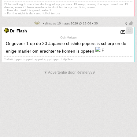
I'll be walking home after drinking all my pennies. I'll keep passing the open windows. I'll
dance, even if I have nowhere to do it but in my own living room.
~ How do I feel this good, sober?
~ For the night is dark and full of terrors
• dinsdag 10 maart 2026 @ 19:06 • 30
Dr_Flash
CoinMeister
Ongeveer 1 op de 20 Japanse shishito pepers is scherp en de
enige manier om erachter te komen is opeten
Salivili hipput tupput tapput äppyt tipput hilijalleen
▼ Advertentie door Refinery89