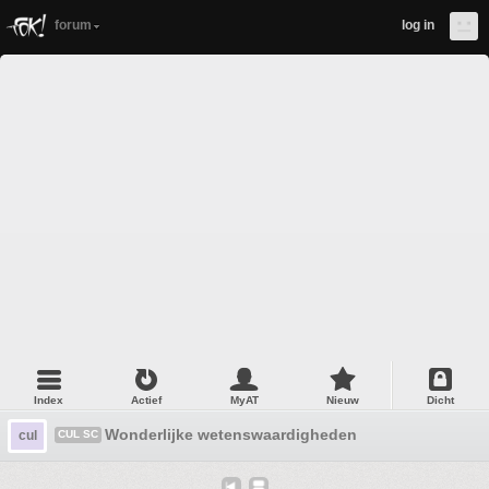
forum
log in
Index
Actief
MyAT
Nieuw
Dicht
Wonderlijke wetenswaardigheden
cul
CUL SC