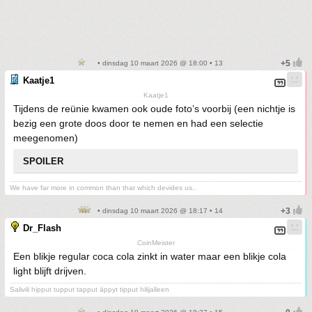
• dinsdag 10 maart 2026 @ 18:00 • 13
Kaatje1
Kaatje1
Tijdens de reünie kwamen ook oude foto’s voorbij (een nichtje is
bezig een grote doos door te nemen en had een selectie
meegenomen)
SPOILER
We have far more in common than that which devides us..
• dinsdag 10 maart 2026 @ 18:17 • 14
Dr_Flash
CoinMeister
Een blikje regular coca cola zinkt in water maar een blikje cola
light blijft drijven.
Salivili hipput tupput tapput äppyt tipput hilijalleen