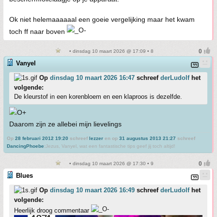
Ok niet helemaaaaaal een goeie vergelijking maar het kwam
toch ff naar boven
• dinsdag 10 maart 2026 @ 17:09 • 8
Vanyel
Op
dinsdag 10 maart 2026 16:47
schreef
derLudolf
het
volgende:
De kleurstof in een korenbloem en een klaproos is dezelfde.
Daarom zijn ze allebei mijn lievelings
Op
28 februari 2012 19:20
schreef
lezzer
en op
31 augustus 2013 21:27
schreef
DancingPhoebe
:
Jezus, Vanyel, wat een fantastische tips geef jij toch altijd!
• dinsdag 10 maart 2026 @ 17:30 • 9
Blues
Op
dinsdag 10 maart 2026 16:49
schreef
derLudolf
het
volgende:
Heerlijk droog commentaar