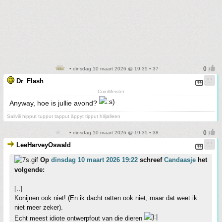
• dinsdag 10 maart 2026 @ 19:35 • 37
Dr_Flash
CoinMeister
Anyway, hoe is jullie avond?
Salivili hipput tupput tapput äppyt tipput hilijalleen
• dinsdag 10 maart 2026 @ 19:35 • 38
LeeHarveyOswald
Op
dinsdag 10 maart 2026 19:22
schreef
Candaasje
het
volgende:
[..]
Konijnen ook niet! (En ik dacht ratten ook niet, maar dat weet ik
niet meer zeker).
Echt meest idiote ontwerpfout van die dieren