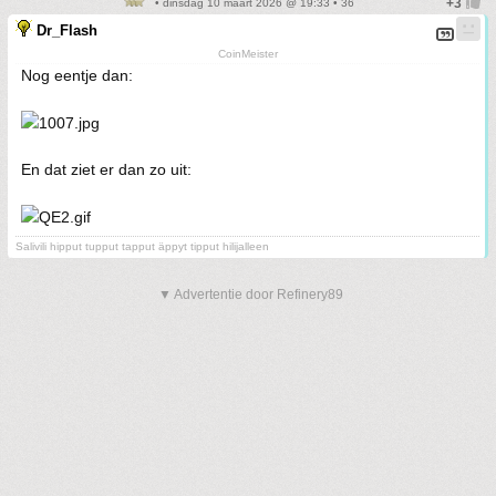
• dinsdag 10 maart 2026 @ 19:33 • 36
Dr_Flash
CoinMeister
Nog eentje dan:
En dat ziet er dan zo uit:
Salivili hipput tupput tapput äppyt tipput hilijalleen
▼ Advertentie door Refinery89