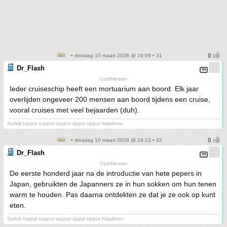
• dinsdag 10 maart 2026 @ 19:09 • 31
Dr_Flash
CoinMeister
Ieder cruiseschip heeft een mortuarium aan boord. Elk jaar
overlijden ongeveer 200 mensen aan boord tijdens een cruise,
vooral cruises met veel bejaarden (duh).
Salivili hipput tupput tapput äppyt tipput hilijalleen
• dinsdag 10 maart 2026 @ 19:13 • 32
Dr_Flash
CoinMeister
De eerste honderd jaar na de introductie van hete pepers in
Japan, gebruikten de Japanners ze in hun sokken om hun tenen
warm te houden. Pas daarna ontdekten ze dat je ze ook op kunt
eten.
Salivili hipput tupput tapput äppyt tipput hilijalleen