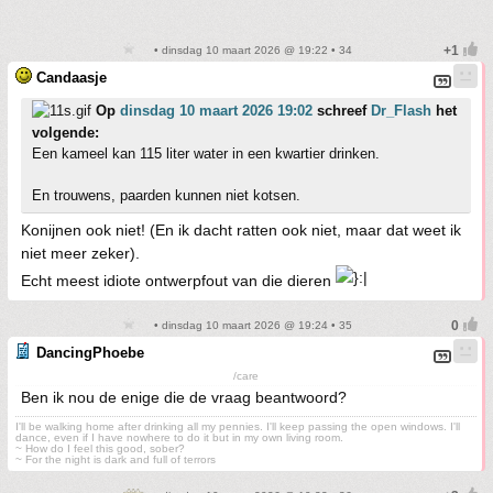
• dinsdag 10 maart 2026 @ 19:22 • 34
Candaasje
Op
dinsdag 10 maart 2026 19:02
schreef
Dr_Flash
het
volgende:
Een kameel kan 115 liter water in een kwartier drinken.
En trouwens, paarden kunnen niet kotsen.
Konijnen ook niet! (En ik dacht ratten ook niet, maar dat weet ik
niet meer zeker).
Echt meest idiote ontwerpfout van die dieren
• dinsdag 10 maart 2026 @ 19:24 • 35
DancingPhoebe
/care
Ben ik nou de enige die de vraag beantwoord?
I'll be walking home after drinking all my pennies. I'll keep passing the open windows. I'll
dance, even if I have nowhere to do it but in my own living room.
~ How do I feel this good, sober?
~ For the night is dark and full of terrors