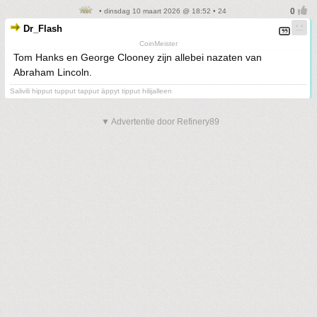
• dinsdag 10 maart 2026 @ 18:52 • 24
Dr_Flash
CoinMeister
Tom Hanks en George Clooney zijn allebei nazaten van
Abraham Lincoln.
Salivili hipput tupput tapput äppyt tipput hilijalleen
▼ Advertentie door Refinery89