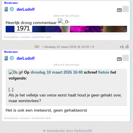
Moderator
derLudolf
allround beunhaas
Heerlijk droog commentaar
Kranplätze müssen verdichtet sein
• dinsdag 10 maart 2026 @ 16:50 • 6
Moderator
derLudolf
allround beunhaas
Op
dinsdag 10 maart 2026 16:48
schreef
fietsie
het
volgende:
[..]
Als je het velletje van verse worst haalt houd je geen gehakt over,
maar worstevlees?
Het is ook een metworst, geen gehaktworst
Kranplätze müssen verdichtet sein
▼ Advertentie door Refinery89