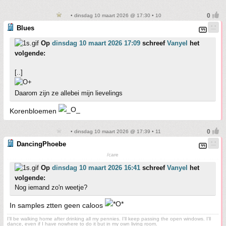
• dinsdag 10 maart 2026 @ 17:30 • 10
Blues
Op
dinsdag 10 maart 2026 17:09
schreef
Vanyel
het
volgende:
[..]
Daarom zijn ze allebei mijn lievelings
Korenbloemen
• dinsdag 10 maart 2026 @ 17:39 • 11
DancingPhoebe
/care
Op
dinsdag 10 maart 2026 16:41
schreef
Vanyel
het
volgende:
Nog iemand zo'n weetje?
In samples ztten geen caloos
I'll be walking home after drinking all my pennies. I'll keep passing the open windows. I'll
dance, even if I have nowhere to do it but in my own living room.