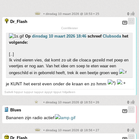
• dinsdag 10 maart 2026 @ 18:53 • 25
Dr_Flash
CoinMeister
Op
dinsdag 10 maart 2026 18:46
schreef
Clubsoda
het
volgende:
[..]
Ik vind eieren vies, dat komt zo uit die cloaca gezeild met poep en
veertjes er nog aan. Van het idee om soep te eten waar een
ongeschild ei in geborreld heeft, trek ik een beetje groen weg
je KUNT het eerst even onder de kraan en zo hmm
Salivili hipput tupput tapput äppyt tipput hilijalleen
• dinsdag 10 maart 2026 @ 18:53 • 26
Blues
Bananen zijn radio actief
• dinsdag 10 maart 2026 @ 18:56 • 27
Dr_Flash