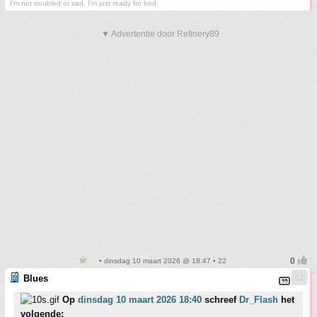
I'm not troubled or sad, I'm just ready for bed.
▼ Advertentie door Refinery89
• dinsdag 10 maart 2026 @ 18:47 • 22
Blues
Op
dinsdag 10 maart 2026 18:40
schreef
Dr_Flash
het
volgende: