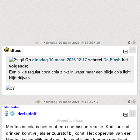
• dinsdag 10 maart 2026 @ 18:28 • 16
Blues
Op
dinsdag 10 maart 2026 18:17
schreef
Dr_Flash
het
volgende:
Een blikje regular coca cola zinkt in water maar een blikje cola light
blijft drijven.
• dinsdag 10 maart 2026 @ 18:31 • 17
Moderator
derLudolf
allround beunhaas
Mentos in cola is niet echt een chemische reactie. Koolzuur uit
drinken komt vrij als er zuurstof bij komt. Het oppervlak van een
Mentos is eigenlijk heel ruw, dus veel kleine kamers met lucht.