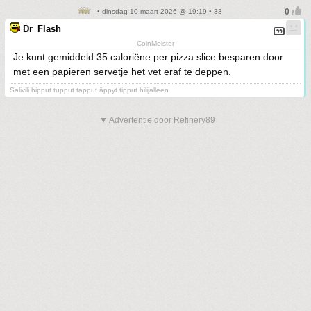
• dinsdag 10 maart 2026 @ 19:19 • 33
Dr_Flash
CoinMeister
Je kunt gemiddeld 35 caloriëne per pizza slice besparen door
met een papieren servetje het vet eraf te deppen.
Salivili hipput tupput tapput äppyt tipput hilijalleen
▼ Advertentie door Refinery89