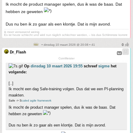
Ik mocht de product manager spelen, dus ik was de baas. Dat
hebben ze geweten
Dus nu ben ik zo gaar als een klontje. Dat is mijn avond.
ik moet verrassend weinig
Es ist heute schlecht und wird nun täglich schlechter werden, – bis das Schlimmste kommt
• dinsdag 10 maart 2026 @ 20:08 • 41
Dr_Flash
CoinMeister
Op
dinsdag 10 maart 2026 19:55
schreef
sigme
het
volgende:
[..]
Ik mocht een dag Safe-training volgen. Dus dat we een PI-planning
maakten.
Safe -> S
caled agile framework
Ik mocht de product manager spelen, dus ik was de baas. Dat
hebben ze geweten
Dus nu ben ik zo gaar als een klontje. Dat is mijn avond.