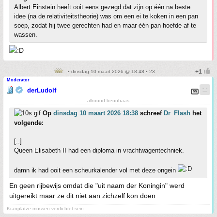
Albert Einstein heeft ooit eens gezegd dat zijn op één na beste
idee (na de relativiteitstheorie) was om een ei te koken in een pan
soep, zodat hij twee gerechten had en maar één pan hoefde af te
wassen.
• dinsdag 10 maart 2026 @ 18:48 • 23
Moderator
derLudolf
allround beunhaas
Op
dinsdag 10 maart 2026 18:38
schreef
Dr_Flash
het
volgende:
[..]
Queen Elisabeth II had een diploma in vrachtwagentechniek.
damn ik had ooit een scheurkalender vol met deze ongein
En geen rijbewijs omdat die "uit naam der Koningin" werd
uitgereikt maar ze dit niet aan zichzelf kon doen
Kranplätze müssen verdichtet sein