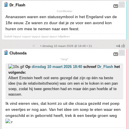
Dr_Flash
CoinMeister
Ananassen waren een statussymbool in het Engeland van de
18e eeuw. Ze waren zo duur dat je ze voor een avond kon
huren om mee te nemen naar een feest.
Salivili hipput tupput tapput äppyt tipput hilijalleen
• dinsdag 10 maart 2026 @ 18:46 • 21
Clubsoda
*zing*
Op
dinsdag 10 maart 2026 18:40
schreef
Dr_Flash
het
volgende:
Albert Einstein heeft ooit eens gezegd dat zijn op één na beste
idee (na de relativiteitstheorie) was om een ei te koken in een pan
soep, zodat hij twee gerechten had en maar één pan hoefde af te
wassen.
Ik vind eieren vies, dat komt zo uit die cloaca gezeild met poep
en veertjes er nog aan. Van het idee om soep te eten waar een
ongeschild ei in geborreld heeft, trek ik een beetje groen weg