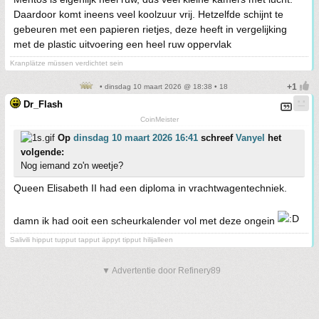
Daardoor komt ineens veel koolzuur vrij. Hetzelfde schijnt te
gebeuren met een papieren rietjes, deze heeft in vergelijking
met de plastic uitvoering een heel ruw oppervlak
Kranplätze müssen verdichtet sein
• dinsdag 10 maart 2026 @ 18:38 • 18
Dr_Flash
CoinMeister
Op
dinsdag 10 maart 2026 16:41
schreef
Vanyel
het
volgende:
Nog iemand zo'n weetje?
Queen Elisabeth II had een diploma in vrachtwagentechniek.
damn ik had ooit een scheurkalender vol met deze ongein
Salivili hipput tupput tapput äppyt tipput hilijalleen
▼ Advertentie door Refinery89