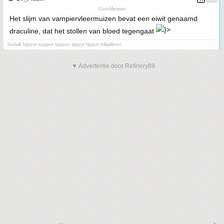
CoinMeister
Het slijm van vampiervleermuizen bevat een eiwit genaamd
draculine, dat het stollen van bloed tegengaat
Salivili hipput tupput tapput äppyt tipput hilijalleen
▼ Advertentie door Refinery89