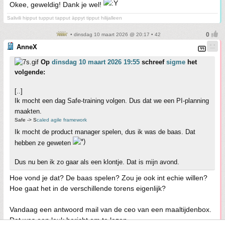
Okee, geweldig! Dank je wel!
Salivili hipput tupput tapput äppyt tipput hilijalleen
• dinsdag 10 maart 2026 @ 20:17 • 42
AnneX
Op
dinsdag 10 maart 2026 19:55
schreef
sigme
het
volgende:
[..]
Ik mocht een dag Safe-training volgen. Dus dat we een PI-planning
maakten.
Safe -> S
caled agile framework
Ik mocht de product manager spelen, dus ik was de baas. Dat
hebben ze geweten
Dus nu ben ik zo gaar als een klontje. Dat is mijn avond.
Hoe vond je dat? De baas spelen? Zou je ook int echie willen?
Hoe gaat het in de verschillende torens eigenlijk?
Vandaag een antwoord mail van de ceo van een maaltijdenbox.
Dat was een leuk bericht om te lezen.