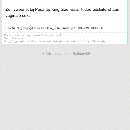
Zelf zweer ik bij Pasante King Size maar ik doe uitsluitend aan
vaginale seks.
Bericht 3% gewijzigd door Kapitein_Scheurbuik op 16-03-2026 10:47:16
Don't quote me boy, cause I ain't said shit!
Send Banano to:
ban_1drjycsqhpwa1i4uxo1mmqau6q8gibgbn6oabtub53zpcrabjunt3uscaqty
▼ Advertentie door Refinery89