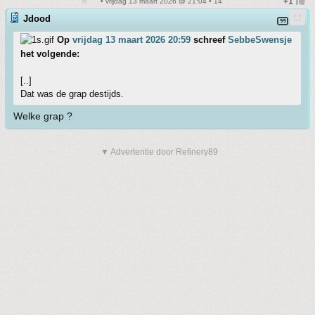
• vrijdag 13 maart 2026 @ 21:04 • 14
Jdood
Op
vrijdag 13 maart 2026 20:59
schreef
SebbeSwensje
het volgende:
[..]
Dat was de grap destijds.
Welke grap ?
▼ Advertentie door Refinery89