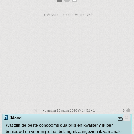
▼ Advertentie door Refinery89
• dinsdag 10 maart 2026 @ 14:52 • 1
Jdood
Wat zijn de beste condooms qua prijs en kwaliteit? Ik ben
benieuwd en voor mij is het belangrijk aangezien ik van anale