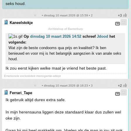
seks houd.
• dinsdag 10 maart 2026 @ 15:59 • 2
Kaneelstokje
Archbishop of Banterbury
Op
dinsdag 10 maart 2026 14:52
schreef
Jdood
het
volgende:
Wat zijn de beste condooms qua prijs en kwaliteit? Ik ben
benieuwd en voor mij is het belangrijk aangezien ik van anale seks
houd.
Ik zou eerst kijken welke maat je vriend het beste past.
Emotionele exclusiviteit monogamie-adept
• dinsdag 10 maart 2026 @ 16:23 • 3
Ferrari_Tape
Ik gebruik altijd durex extra safe.
In mijn herensauna liggen deze standaard klaar dus zullen wel
oke zijn.
Gaan bij mij heel makkelijk om. Voelen als de man in jou zit ook