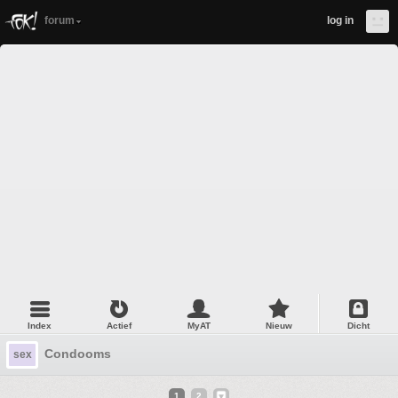
forum
log in
Index
Actief
MyAT
Nieuw
Dicht
Condooms
sex
1
2