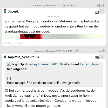
• maandag 16 maart 2026 @ 10:18 • 21
Japepk
Padvinder
Zonder twijfel Wingman condooms. Met een handig hulpstukje
bespaart het een hoop gedoe bij omdoen. Ze zitten fijn en de
standaardmaat past mij goed.
't Echte en 't ware!
• maandag 16 maart 2026 @ 10:41 • 22
Kapitein_Scheurbuik
Op
dinsdag 10 maart 2026 16:24
schreef
Ferrari_Tape
het volgende:
[..]
Haha maagd. Een condoom past zelfs over je hoofd.
Of het comfortabel is is een tweede. Als de condoom harder
knelt dan de vagina (of in jouw geval anus) waar je hem in
steekt voel je de seks niet meer. Condooms worden niet voor
niks in verschillende maten gemaakt.