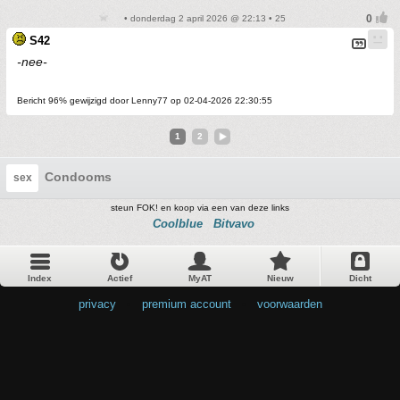
• donderdag 2 april 2026 @ 22:13 • 25
S42
-nee-
Bericht 96% gewijzigd door Lenny77 op 02-04-2026 22:30:55
1
2
Condooms
sex
steun FOK! en koop via een van deze links
Coolblue
Bitvavo
Index
Actief
MyAT
Nieuw
Dicht
privacy
•
premium account
•
voorwaarden