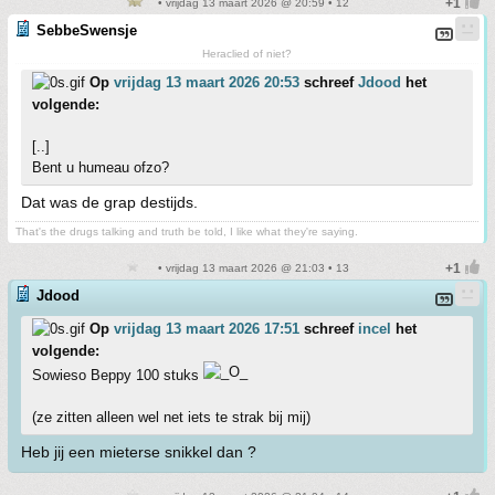
• vrijdag 13 maart 2026 @ 20:59 • 12
SebbeSwensje
Heraclied of niet?
Op
vrijdag 13 maart 2026 20:53
schreef
Jdood
het
volgende:
[..]
Bent u humeau ofzo?
Dat was de grap destijds.
That's the drugs talking and truth be told, I like what they're saying.
• vrijdag 13 maart 2026 @ 21:03 • 13
Jdood
Op
vrijdag 13 maart 2026 17:51
schreef
incel
het
volgende:
Sowieso Beppy 100 stuks
(ze zitten alleen wel net iets te strak bij mij)
Heb jij een mieterse snikkel dan ?