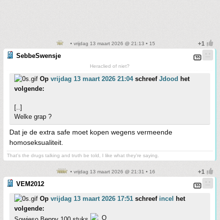
• vrijdag 13 maart 2026 @ 21:13 • 15
SebbeSwensje
Heraclied of niet?
Op
vrijdag 13 maart 2026 21:04
schreef
Jdood
het
volgende:
[..]
Welke grap ?
Dat je de extra safe moet kopen wegens vermeende
homoseksualiteit.
That's the drugs talking and truth be told, I like what they're saying.
• vrijdag 13 maart 2026 @ 21:31 • 16
VEM2012
Op
vrijdag 13 maart 2026 17:51
schreef
incel
het
volgende:
Sowieso Beppy 100 stuks