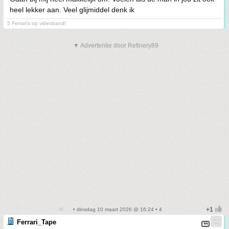
heel lekker aan. Veel glijmiddel denk ik
5 Ferrari's op videoband!
▼ Advertentie door Refinery89
• dinsdag 10 maart 2026 @ 16:24 • 4
Ferrari_Tape