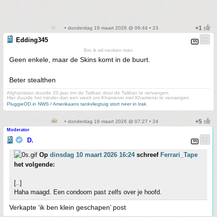
• donderdag 19 maart 2026 @ 06:44 • 23
Edding345
Bro ik wil neuken man
Geen enkele, maar de Skins komt in de buurt.
Beter stealthen
Afghanistan duurde 20 jaar om de Taliban door de Taliban te vervangen.
Hier duurde het minder dan een week om Khamenei met Khamenei te vervangen.
PluggieOD in NWS / Amerikaans tankvliegtuig stort neer in Irak
• donderdag 19 maart 2026 @ 07:27 • 24
Moderator
D.
Op
dinsdag 10 maart 2026 16:24
schreef
Ferrari_Tape
het volgende:
[..]
Haha maagd. Een condoom past zelfs over je hoofd.
Verkapte ‘ik ben klein geschapen’ post