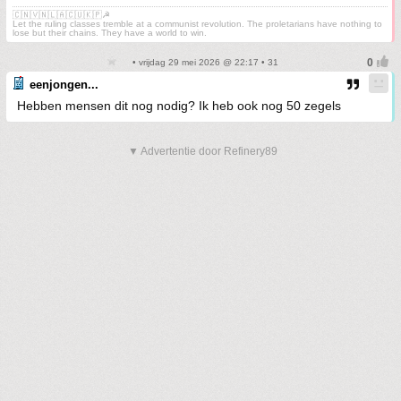
🇨🇳🇻🇳🇱🇦🇨🇺🇰🇵☭
Let the ruling classes tremble at a communist revolution. The proletarians have nothing to
lose but their chains. They have a world to win.
• vrijdag 29 mei 2026 @ 22:17 • 31
eenjongen...
Hebben mensen dit nog nodig? Ik heb ook nog 50 zegels
▼ Advertentie door Refinery89