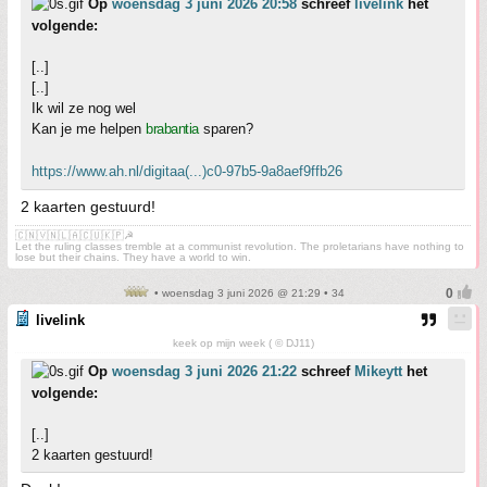
Op
woensdag 3 juni 2026 20:58
schreef
livelink
het
volgende:
[..]
[..]
Ik wil ze nog wel
Kan je me helpen
brabantia
sparen?
https://www.ah.nl/digitaa(...)c0-97b5-9a8aef9ffb26
2 kaarten gestuurd!
🇨🇳🇻🇳🇱🇦🇨🇺🇰🇵☭
Let the ruling classes tremble at a communist revolution. The proletarians have nothing to
lose but their chains. They have a world to win.
• woensdag 3 juni 2026 @ 21:29 • 34
livelink
keek op mijn week ( © DJ11)
Op
woensdag 3 juni 2026 21:22
schreef
Mikeytt
het
volgende:
[..]
2 kaarten gestuurd!