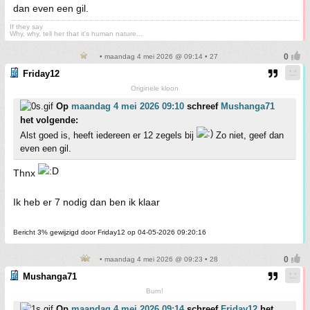
dan even een gil.
If they say
Why, why, tell her that it's human nature...
• maandag 4 mei 2026 @ 09:14 • 27
Friday12
Originele kloon
Op
maandag 4 mei 2026 09:10
schreef
Mushanga71
het volgende:
Alst goed is, heeft iedereen er 12 zegels bij
Zo niet, geef dan
even een gil.
Thnx
Ik heb er 7 nodig dan ben ik klaar
Bericht 3% gewijzigd door Friday12 op 04-05-2026 09:20:16
• maandag 4 mei 2026 @ 09:23 • 28
Mushanga71
Burn!
Op
maandag 4 mei 2026 09:14
schreef
Friday12
het