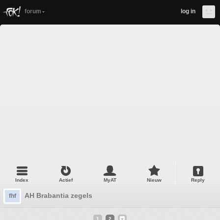
forum
log in
Index
Actief
MyAT
Nieuw
Reply
AH Brabantia zegels
fhf
1
2