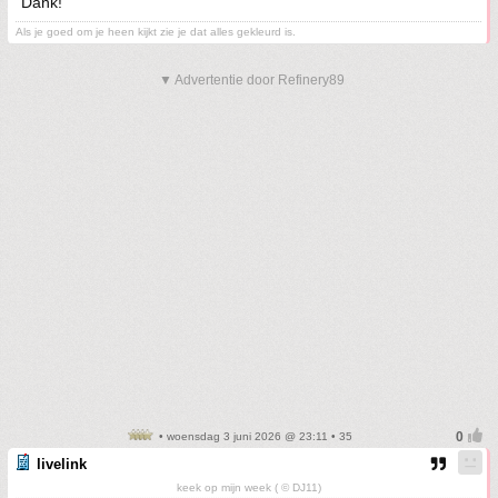
Dank!
Als je goed om je heen kijkt zie je dat alles gekleurd is.
▼ Advertentie door Refinery89
• woensdag 3 juni 2026 @ 23:11 • 35
livelink
keek op mijn week ( © DJ11)