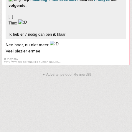
volgende:
[..]
Thnx
Ik heb er 7 nodig dan ben ik klaar
Nee hoor, nu niet meer
Veel plezier ermee!
If they say
Why, why, tell her that it's human nature...
▼ Advertentie door Refinery89