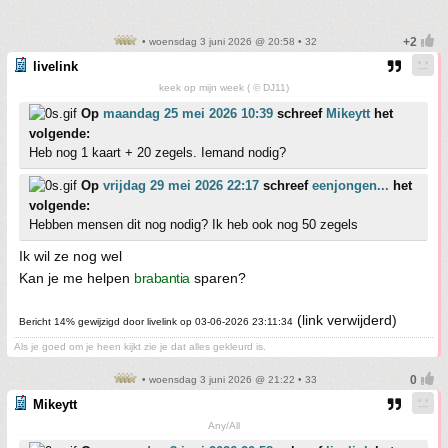
• woensdag 3 juni 2026 @ 20:58 • 32
livelink
keek op mijn week ( © DJ11)
Op
maandag 25 mei 2026 10:39
schreef
Mikeytt
het
volgende:
Heb nog 1 kaart + 20 zegels. Iemand nodig?
Op
vrijdag 29 mei 2026 22:17
schreef
eenjongen...
het
volgende:
Hebben mensen dit nog nodig? Ik heb ook nog 50 zegels
Ik wil ze nog wel
Kan je me helpen
brabantia
sparen?
(link verwijderd)
Bericht 14% gewijzigd door livelink op 03-06-2026 23:11:34
Als je goed om je heen kijkt zie je dat alles gekleurd is.
• woensdag 3 juni 2026 @ 21:22 • 33
Mikeytt
Any/All