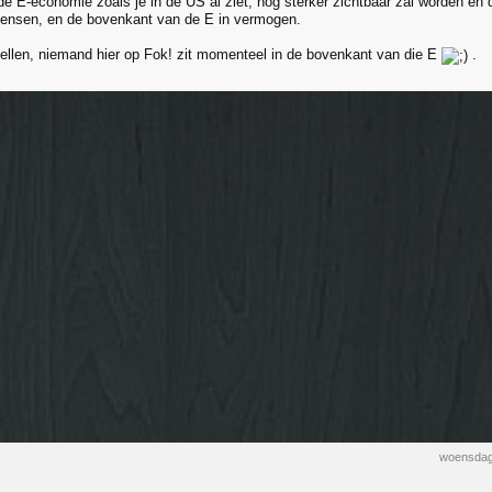
 E-economie zoals je in de US al ziet, nog sterker zichtbaar zal worden en 
mensen, en de bovenkant van de E in vermogen.
tellen, niemand hier op Fok! zit momenteel in de bovenkant van die E
.
woensdag