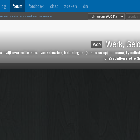
log
forum
fotoboek
chat
zoeken
dm
om een gratis account aan te maken
.
Werk, Geld
WGR
les kwijt over sollicitaties, werksituaties, belastingen, (handelen op) de beurs, hypot
of geschillen met je (