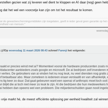
stellen gezien wat zij leveren wel dient te kloppen en AI daar (nog) geen held 
g dat het wel een voorzetje kan zijn om tot het resultaat te komen.
 dat de gewasbeschermingsmiddelen zijn toegelaten, geeft in ieder geval geen garantie op het
zondheid van mensen."
woensdag
Op
woensdag 11 maart 2026 08:43
schreef
Farenji
het volgende:
aakt er precies winst met ai? Momenteel vooral de hardware producenten zoals n
/datacenter aanbieders zoals google en microsoft. De ai bedrijven zelf investeren
 verlies. De gebruikers van ai vinden het nu nog leuk, nu veel diensten nog gratis z
ief betaalbaar abo. Maar zometeen is iedereen eraan verslaafd en van afhankelijk, 
s tig keer zo duur. Dat gaat gebeuren want een openai of anthropic moet toch ooi
n blijkt die ai toch niet meer zo leuk te zijn. Al die bedrijven die hun medewerker
ai hebben dan opeens wel een probleem. Die miljardenschulden gaan nooit ingelo
 vrije markt hè, de meest efficiënte oplossing per eenheid kwaliteit zal winn