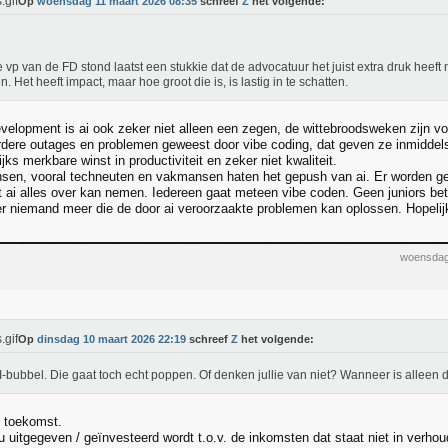
Op
woensdag 11 maart 2026 08:35
schreef
Z
het volgende:
 vp van de FD stond laatst een stukkie dat de advocatuur het juist extra druk heeft
n. Het heeft impact, maar hoe groot die is, is lastig in te schatten.
evelopment is ai ook zeker niet alleen een zegen, de wittebroodsweken zijn v
erdere outages en problemen geweest door vibe coding, dat geven ze inmiddels 
ks merkbare winst in productiviteit en zeker niet kwaliteit.
sen, vooral techneuten en vakmansen haten het gepush van ai. Er worden ge
 ai alles over kan nemen. Iedereen gaat meteen vibe coden. Geen juniors be
r niemand meer die de door ai veroorzaakte problemen kan oplossen. Hopelij
woensdag
Op
dinsdag 10 maart 2026 22:19
schreef
Z
het volgende:
I-bubbel. Die gaat toch echt poppen. Of denken jullie van niet? Wanneer is alleen 
e toekomst.
 uitgegeven / geïnvesteerd wordt t.o.v. de inkomsten dat staat niet in verhou