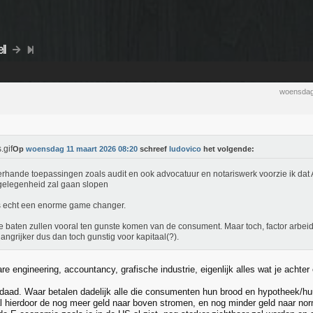
ll
woensdag
Op
woensdag 11 maart 2026 08:20
schreef
ludovico
het volgende:
lerhande toepassingen zoals audit en ook advocatuur en notariswerk voorzie ik dat 
elegenheid zal gaan slopen
s echt een enorme game changer.
e baten zullen vooral ten gunste komen van de consument. Maar toch, factor arbei
angrijker dus dan toch gunstig voor kapitaal(?).
e engineering, accountancy, grafische industrie, eigenlijk alles wat je achter
rdaad. Waar betalen dadelijk alle die consumenten hun brood en hypotheek/hu
zal hierdoor de nog meer geld naar boven stromen, en nog minder geld naar n