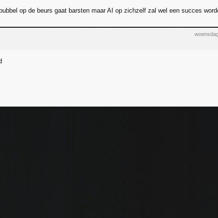
-bubbel op de beurs gaat barsten maar AI op zichzelf zal wel een succes word
woensdag
d