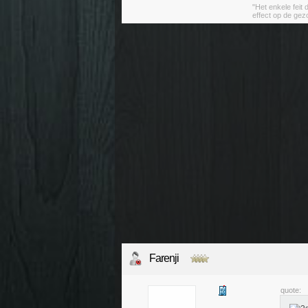
"Het enkele feit
effect op de ge
Farenji
quote: