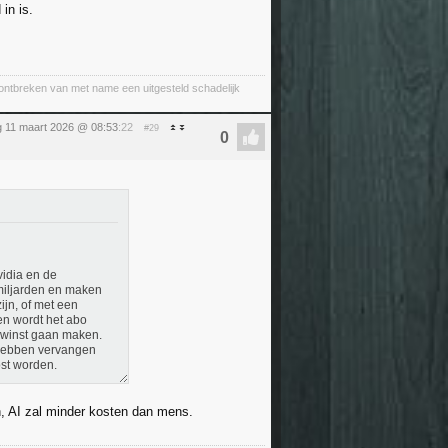
in is.
 ontbreken van met name een uitgesteld schadelijk
 11 maart 2026 @ 08:53
:22
#29
vidia en de
 miljarden en maken
ijn, of met een
en wordt het abo
t winst gaan maken.
s hebben vervangen
st worden.
en, AI zal minder kosten dan mens.