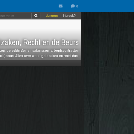
doneren
inbreuk?
zaken, Recht en de Beurs
heken, beleggingen en salarissen, arbeidscontracten
huis)baas. Alles over werk, geldzaken en recht dus.