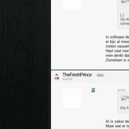
[..]
Op de
ruime
In software d
er bijv al me
meten nauwelij
Heel veel men
men denkt dat
Zometeen is e
TheFreshPrince
inactief
quote:
Die A
AI is zeker d
Maar wat er nu