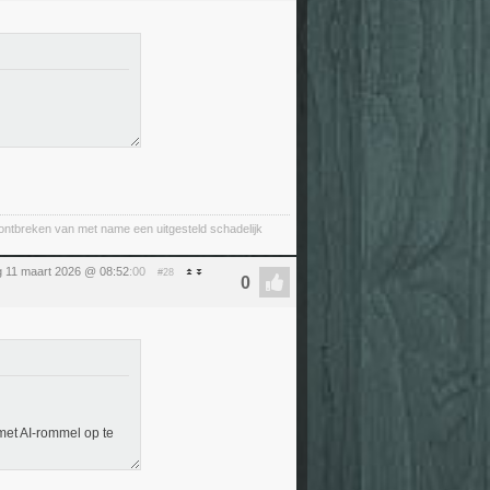
 ontbreken van met name een uitgesteld schadelijk
 11 maart 2026 @ 08:52
:00
#28
 met AI-rommel op te