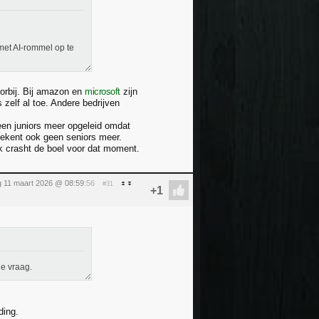
 met AI-rommel op te
oorbij. Bij amazon en
microsoft
zijn
zelf al toe. Andere bedrijven
en juniors meer opgeleid omdat
tekent ook geen seniors meer.
k crasht de boel voor dat moment.
 11 maart 2026 @ 08:59
:56
#31
de vraag.
ding.