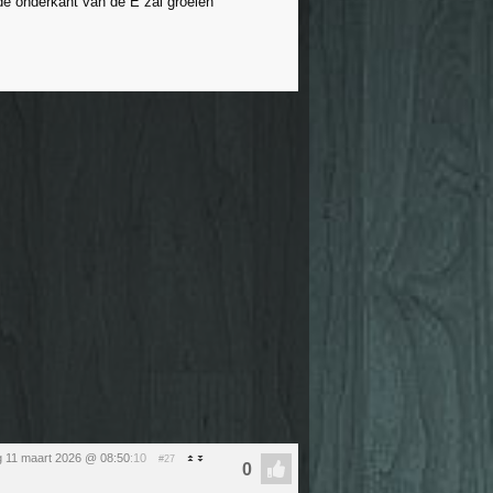
de onderkant van de E zal groeien
 11 maart 2026 @ 08:50
:10
#27