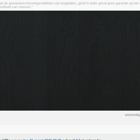
 dat de gewasbeschermingsmiddelen zijn toegelaten, geeft in ieder geval geen garantie op het
zondheid van mensen."
woensdag