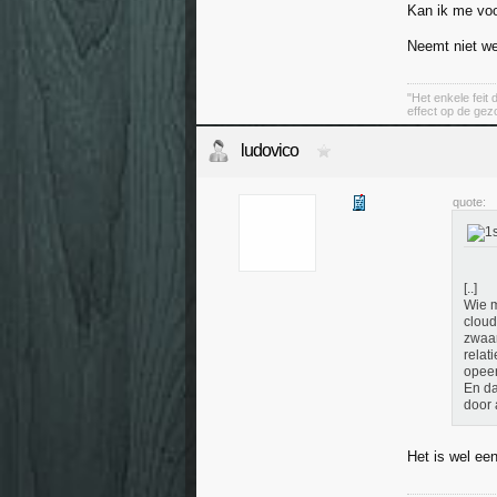
Kan ik me voor
Neemt niet we
"Het enkele feit
effect op de ge
ludovico
quote:
[..]
Wie m
cloud
zwaar
relat
opeen
En da
door 
Het is wel een