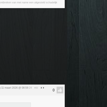
 ontbreken van met name een uitgesteld schadelijk
 11 maart 2026 @ 08:59
:24
#30