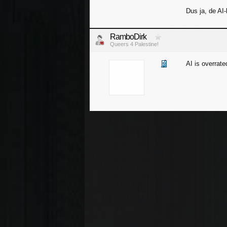
Dus ja, de AI
RamboDirk
Queers 4 Palestine!
AI is overrate