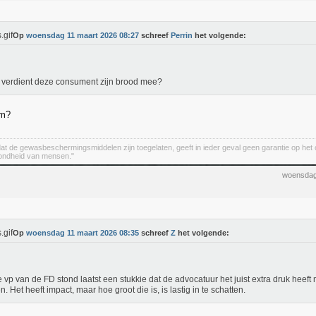
Op
woensdag 11 maart 2026 08:27
schreef
Perrin
het volgende:
verdient deze consument zijn brood mee?
om?
 dat de gewasbeschermingsmiddelen zijn toegelaten, geeft in ieder geval geen garantie op het
zondheid van mensen."
woensdag
Op
woensdag 11 maart 2026 08:35
schreef
Z
het volgende:
 vp van de FD stond laatst een stukkie dat de advocatuur het juist extra druk heeft
n. Het heeft impact, maar hoe groot die is, is lastig in te schatten.