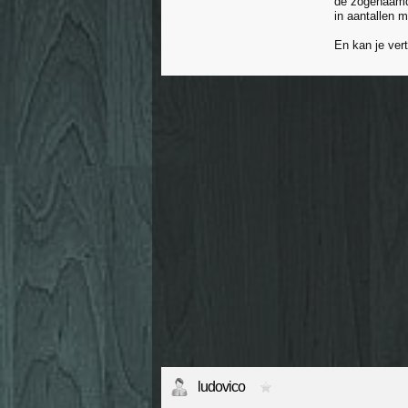
de zogenaamde
in aantallen 
En kan je ver
ludovico