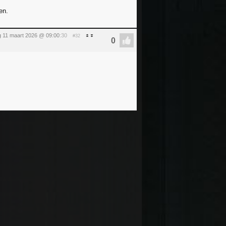
en.
 11 maart 2026 @ 09:00
:30
#32