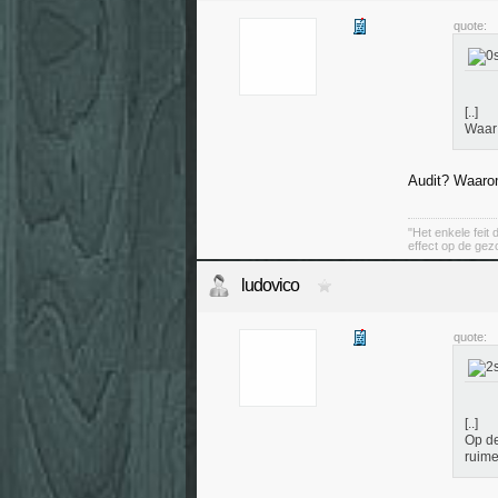
quote:
[..]
Waar 
Audit? Waar
"Het enkele feit
effect op de ge
ludovico
quote:
[..]
Op de
ruime