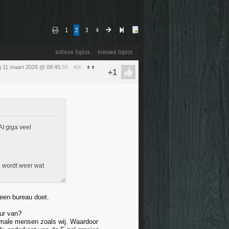
1
2
3
4
actieve topics
nieuwe topics
 11 maart 2026 @ 08:45
:55
#26
AI giga veel
d wordt weer wat
 een bureau doet.
ur van?
ormale mensen zoals wij. Waardoor