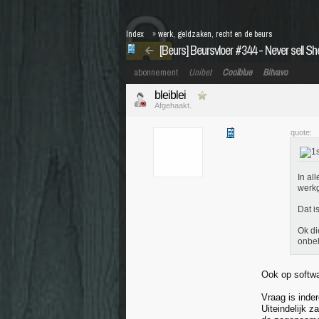
Index
»
werk, geldzaken, recht en de beurs
[Beurs] Beursvloer #344 - Never sell She
abonnement
Unibet
Coolblue
Bitvavo
bleiblei
Afgehaakt.
quote:
In al
werkg
Dat i
Ok di
onbel
Ook op softwar
Vraag is inde
Uiteindelijk 