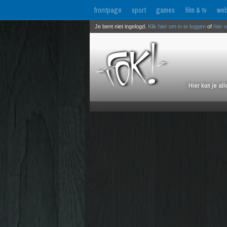
frontpage
sport
games
film & tv
web
Je bent niet ingelogd.
Klik hier om in te loggen
of
hier 
Hier kun je al