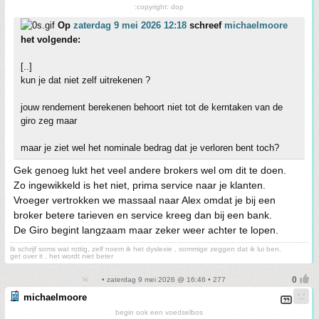
:copyright: dop
Op
zaterdag 9 mei 2026 12:18
schreef
michaelmoore
het volgende:
[..]
kun je dat niet zelf uitrekenen ?
jouw rendement berekenen behoort niet tot de kerntaken van de
giro zeg maar
maar je ziet wel het nominale bedrag dat je verloren bent toch?
Gek genoeg lukt het veel andere brokers wel om dit te doen.
Zo ingewikkeld is het niet, prima service naar je klanten.
Vroeger vertrokken we massaal naar Alex omdat je bij een
broker betere tarieven en service kreeg dan bij een bank.
De Giro begint langzaam maar zeker weer achter te lopen.
Ik schrijf soms wat rottig, zelf noem ik het dyslexie , sommige zeggen dat ik lui ben.
get over it , het wordt niet beter
• zaterdag 9 mei 2026 @ 16:46 • 277
michaelmoore
begin ook een voedselbos