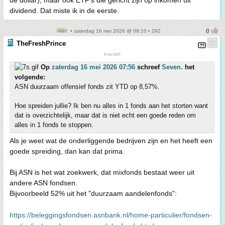
de dollar), maar ook ETF's die gericht zijn op inkomen uit
dividend. Dat miste ik in de eerste.
• zaterdag 16 mei 2026 @ 09:10 • 292
TheFreshPrince
inactief
Op
zaterdag 16 mei 2026 07:56
schreef
Seven.
het
volgende:
ASN duurzaam offensief fonds zit YTD op 8,57%.
Hoe spreiden jullie? Ik ben nu alles in 1 fonds aan het storten want
dat is overzichtelijk, maar dat is niet echt een goede reden om
alles in 1 fonds te stoppen.
Als je weet wat de onderliggende bedrijven zijn en het heeft een
goede spreiding, dan kan dat prima.
Bij ASN is het wat zoekwerk, dat mixfonds bestaat weer uit
andere ASN fondsen.
Bijvoorbeeld 52% uit het "duurzaam aandelenfonds":
https://beleggingsfondsen.asnbank.nl/home-particulier/fondsen-