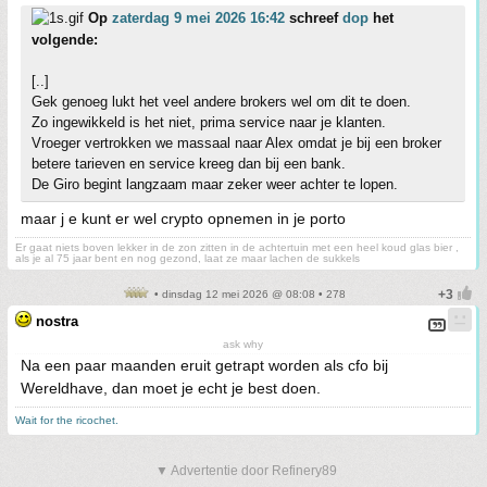
Op
zaterdag 9 mei 2026 16:42
schreef
dop
het
volgende:
[..]
Gek genoeg lukt het veel andere brokers wel om dit te doen.
Zo ingewikkeld is het niet, prima service naar je klanten.
Vroeger vertrokken we massaal naar Alex omdat je bij een broker
betere tarieven en service kreeg dan bij een bank.
De Giro begint langzaam maar zeker weer achter te lopen.
maar j e kunt er wel crypto opnemen in je porto
Er gaat niets boven lekker in de zon zitten in de achtertuin met een heel koud glas bier ,
als je al 75 jaar bent en nog gezond, laat ze maar lachen de sukkels
• dinsdag 12 mei 2026 @ 08:08 • 278
nostra
ask why
Na een paar maanden eruit getrapt worden als cfo bij
Wereldhave, dan moet je echt je best doen.
Wait for the ricochet.
▼ Advertentie door Refinery89