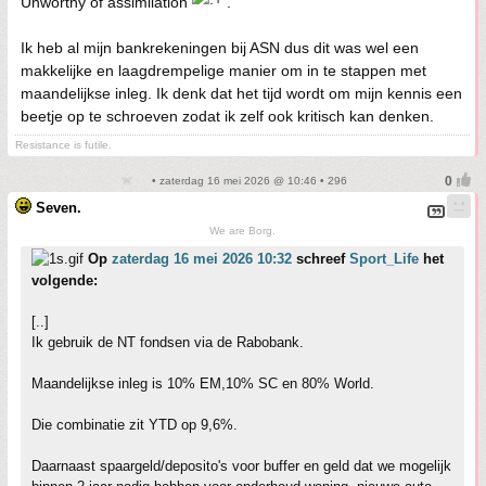
Unworthy of assimilation
.
Ik heb al mijn bankrekeningen bij ASN dus dit was wel een
makkelijke en laagdrempelige manier om in te stappen met
maandelijkse inleg. Ik denk dat het tijd wordt om mijn kennis een
beetje op te schroeven zodat ik zelf ook kritisch kan denken.
Resistance is futile.
• zaterdag 16 mei 2026 @ 10:46 • 296
Seven.
We are Borg.
Op
zaterdag 16 mei 2026 10:32
schreef
Sport_Life
het
volgende:
[..]
Ik gebruik de NT fondsen via de Rabobank.
Maandelijkse inleg is 10% EM,10% SC en 80% World.
Die combinatie zit YTD op 9,6%.
Daarnaast spaargeld/deposito's voor buffer en geld dat we mogelijk