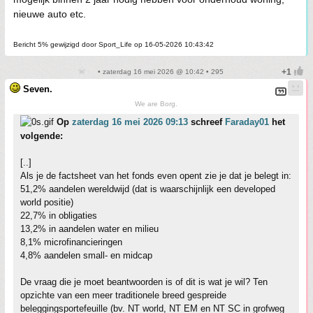
nieuwe auto etc.
Bericht 5% gewijzigd door Sport_Life op 16-05-2026 10:43:42
• zaterdag 16 mei 2026 @ 10:42 • 295
Seven.
We are Borg.
Op
zaterdag 16 mei 2026 09:13
schreef
Faraday01
het
volgende:
[..]
Als je de factsheet van het fonds even opent zie je dat je belegt in:
51,2% aandelen wereldwijd (dat is waarschijnlijk een developed
world positie)
22,7% in obligaties
13,2% in aandelen water en milieu
8,1% microfinancieringen
4,8% aandelen small- en midcap
De vraag die je moet beantwoorden is of dit is wat je wil? Ten
opzichte van een meer traditionele breed gespreide
beleggingsportefeuille (bv. NT world, NT EM en NT SC in grofweg