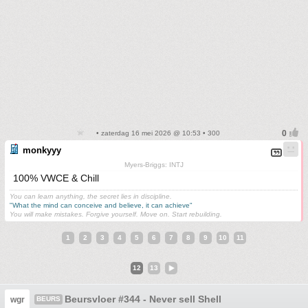
• zaterdag 16 mei 2026 @ 10:53 • 300
monkyyy
Myers-Briggs: INTJ
100% VWCE & Chill
You can learn anything, the secret lies in discipline.
"What the mind can conceive and believe, it can achieve"
You will make mistakes. Forgive yourself. Move on. Start rebuilding.
1
2
3
4
5
6
7
8
9
10
11
12
13
Beursvloer #344 - Never sell Shell
wgr
BEURS