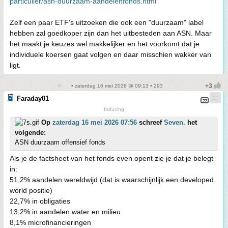
particulier/asn-duurzaam-aandelenfonds.html
Zelf een paar ETF's uitzoeken die ook een "duurzaam" label
hebben zal goedkoper zijn dan het uitbesteden aan ASN. Maar
het maakt je keuzes wel makkelijker en het voorkomt dat je
individuele koersen gaat volgen en daar misschien wakker van
ligt.
• zaterdag 16 mei 2026 @ 09:13 • 293
Faraday01
Inducing
Op
zaterdag 16 mei 2026 07:56
schreef
Seven.
het
volgende:
ASN duurzaam offensief fonds
Als je de factsheet van het fonds even opent zie je dat je belegt
in:
51,2% aandelen wereldwijd (dat is waarschijnlijk een developed
world positie)
22,7% in obligaties
13,2% in aandelen water en milieu
8,1% microfinancieringen