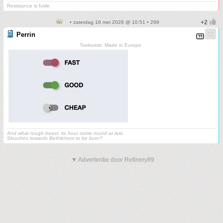
Resistance is futile.
• zaterdag 16 mei 2026 @ 10:51 • 299
Perrin
Toekomst. Made in Europe.
And what rough beast, its hour come round at last,
Slouches towards Bethlehem to be born?
▼ Advertentie door Refinery89