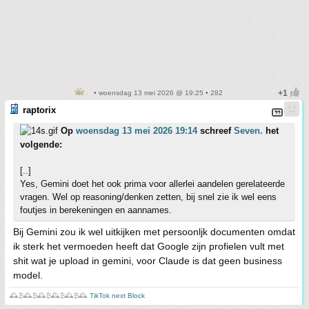
• woensdag 13 mei 2026 @ 19:25 • 282
raptorix
Op
woensdag 13 mei 2026 19:14
schreef
Seven.
het
volgende:
[..]
Yes, Gemini doet het ook prima voor allerlei aandelen gerelateerde
vragen. Wel op reasoning/denken zetten, bij snel zie ik wel eens
foutjes in berekeningen en aannames.
Bij Gemini zou ik wel uitkijken met persoonljk documenten omdat
ik sterk het vermoeden heeft dat Google zijn profielen vult met
shit wat je upload in gemini, voor Claude is dat geen business
model.
🕰️₿🕰️₿🕰️₿🕰️₿🕰️₿🕰️
TikTok next Block