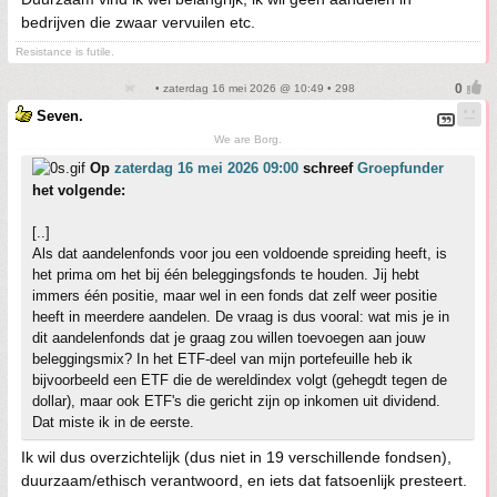
bedrijven die zwaar vervuilen etc.
Resistance is futile.
• zaterdag 16 mei 2026 @ 10:49 • 298
Seven.
We are Borg.
Op
zaterdag 16 mei 2026 09:00
schreef
Groepfunder
het volgende:
[..]
Als dat aandelenfonds voor jou een voldoende spreiding heeft, is
het prima om het bij één beleggingsfonds te houden. Jij hebt
immers één positie, maar wel in een fonds dat zelf weer positie
heeft in meerdere aandelen. De vraag is dus vooral: wat mis je in
dit aandelenfonds dat je graag zou willen toevoegen aan jouw
beleggingsmix? In het ETF-deel van mijn portefeuille heb ik
bijvoorbeeld een ETF die de wereldindex volgt (gehegdt tegen de
dollar), maar ook ETF's die gericht zijn op inkomen uit dividend.
Dat miste ik in de eerste.
Ik wil dus overzichtelijk (dus niet in 19 verschillende fondsen),
duurzaam/ethisch verantwoord, en iets dat fatsoenlijk presteert.