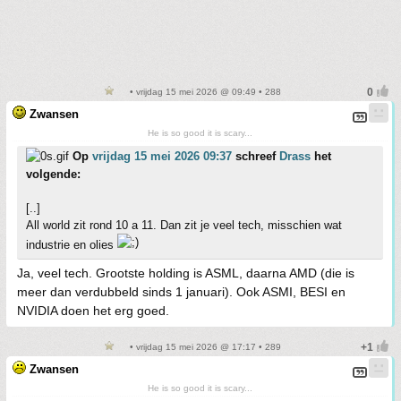
• vrijdag 15 mei 2026 @ 09:49 • 288
Zwansen
He is so good it is scary...
Op
vrijdag 15 mei 2026 09:37
schreef
Drass
het
volgende:
[..]
All world zit rond 10 a 11. Dan zit je veel tech, misschien wat
industrie en olies
Ja, veel tech. Grootste holding is ASML, daarna AMD (die is
meer dan verdubbeld sinds 1 januari). Ook ASMI, BESI en
NVIDIA doen het erg goed.
• vrijdag 15 mei 2026 @ 17:17 • 289
Zwansen
He is so good it is scary...