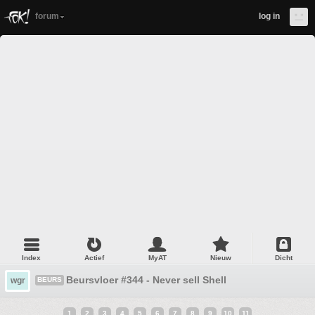
forum
log in
Index
Actief
MyAT
Nieuw
Dicht
Beursvloer #344 - Never sell Shell
wgr
BEURS
1
2
3
4
5
6
7
8
9
10
11