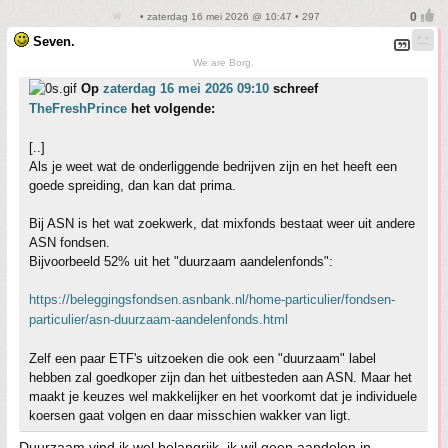
• zaterdag 16 mei 2026 @ 10:47 • 297
Seven.
We are Borg.
Op
zaterdag 16 mei 2026 09:10
schreef
TheFreshPrince
het volgende:
[..]
Als je weet wat de onderliggende bedrijven zijn en het heeft een
goede spreiding, dan kan dat prima.
Bij ASN is het wat zoekwerk, dat mixfonds bestaat weer uit andere
ASN fondsen.
Bijvoorbeeld 52% uit het "duurzaam aandelenfonds":
https://beleggingsfondsen.asnbank.nl/home-particulier/fondsen-
particulier/asn-duurzaam-aandelenfonds.html
Zelf een paar ETF's uitzoeken die ook een "duurzaam" label
hebben zal goedkoper zijn dan het uitbesteden aan ASN. Maar het
maakt je keuzes wel makkelijker en het voorkomt dat je individuele
koersen gaat volgen en daar misschien wakker van ligt.
Duurzaam vind ik wel belangrijk, ik wil geen aandelen in