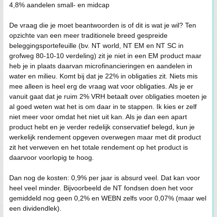
4,8% aandelen small- en midcap
De vraag die je moet beantwoorden is of dit is wat je wil? Ten
opzichte van een meer traditionele breed gespreide
beleggingsportefeuille (bv. NT world, NT EM en NT SC in
grofweg 80-10-10 verdeling) zit je niet in een EM product maar
heb je in plaats daarvan microfinancieringen en aandelen in
water en milieu. Komt bij dat je 22% in obligaties zit. Niets mis
mee alleen is heel erg de vraag wat voor obligaties. Als je er
vanuit gaat dat je ruim 2% VRH betaalt over obligaties moeten je
al goed weten wat het is om daar in te stappen. Ik kies er zelf
niet meer voor omdat het niet uit kan. Als je dan een apart
product hebt en je verder redelijk conservatief belegd, kun je
werkelijk rendement opgeven overwegen maar met dit product
zit het verweven en het totale rendement op het product is
daarvoor voorlopig te hoog.
Dan nog de kosten: 0,9% per jaar is absurd veel. Dat kan voor
heel veel minder. Bijvoorbeeld de NT fondsen doen het voor
gemiddeld nog geen 0,2% en WEBN zelfs voor 0,07% (maar wel
een dividendlek).