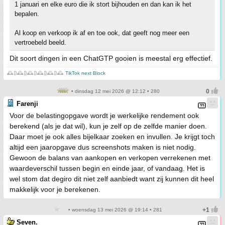
1 januari en elke euro die ik stort bijhouden en dan kan ik het
bepalen.
Al koop en verkoop ik af en toe ook, dat geeft nog meer een
vertroebeld beeld.
Dit soort dingen in een ChatGTP gooien is meestal erg effectief.
🕰️₿🕰️₿🕰️₿🕰️₿🕰️₿🕰️
TikTok next Block
• dinsdag 12 mei 2026 @ 12:12 • 280
Farenji
Voor de belastingopgave wordt je werkelijke rendement ook
berekend (als je dat wil), kun je zelf op de zelfde manier doen.
Daar moet je ook alles bijelkaar zoeken en invullen. Je krijgt toch
altijd een jaaropgave dus screenshots maken is niet nodig.
Gewoon de balans van aankopen en verkopen verrekenen met
waardeverschil tussen begin en einde jaar, of vandaag. Het is
wel stom dat degiro dit niet zelf aanbiedt want zij kunnen dit heel
makkelijk voor je berekenen.
• woensdag 13 mei 2026 @ 19:14 • 281
Seven.