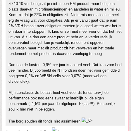
80-10-10 verdeling) zit je niet in een EM product maar heb je in
plaats daarvan microfinancieringen en aandelen in water en milieu.
Komt bij dat je 22% in obligaties zit. Niets mis mee alleen is heel
erg de vraag wat voor obligaties. Als je er vanuit gaat dat je ruim
2% VRH betaalt over obligaties moeten je al goed weten wat het is
om daar in te stappen. Ik kies er zelf niet meer voor omdat het niet
uit kan. Als je dan een apart product hebt en je verder redelijk
conservatief belegd, kun je werkelijk rendement opgeven
overwegen maar met dit product zit het verweven en het totale
rendement op het product is daarvoor voorlopig te hoog.
Dan nog de kosten: 0,9% per jaar is absurd veel. Dat kan voor heel
veel minder. Bijvoorbeeld de NT fondsen doen het voor gemiddeld
nog geen 0,2% en WEBN zelfs voor 0,07% (maar wel een
dividendlek).
Mijn conclusie: Je betaalt heel veel voor dit fonds terwijl de
performance ook nog eens zwaar achterblijft bij de eigen
benchmark ( -1,5% per jaar de afgelopen 10 jaar!!!). Persoonlijk
zou ik hier niet in beleggen.
The borg zouden dit fonds niet assimileren