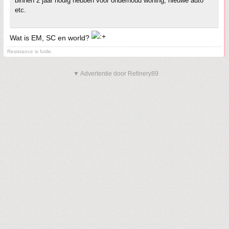
binnen 2 jaar nodig hebben voor onderhoud woning, nieuwe auto
etc.
Wat is EM, SC en world?
Resistance is futile.
▼ Advertentie door Refinery89