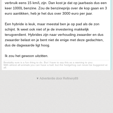
verbruik eens 15 km/L zijn. Dan kost je dat op jaarbasis dus een
keer 1000L benzine. Zou de benzineprijs over de kop gaan en 3
euro aantikken, heb je het dus over 3000 euro per jaar.
Een hybride is leuk, maar meestal ben je op pad als de zon
schijnt. Ik weet ook niet of je de investering makkelijk
terugverdient. Hybrides zijn naar verhouding zwaarder en dus
zwaarder belast en je bent niet de enige met deze gedachten,
dus de dagwaarde ligt hoog.
Ik zou het gewoon uitzitten.
Bestiality sure is a fun thing to do. But I have to say this as a warning to you:
With almost all animals you can have a ball, but the hedgehog can never be buggered at
all.
▼ Advertentie door Refinery89