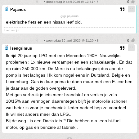
• donderdag 9 april 2026 @ 13:41 • 7
Pajanus
grgr pajanus
elektrische fiets en een nissan leaf oid.
Lachen joh.
• woensdag 15 april 2026 @ 11:20 • 8
Isengrimus
Ik rijd 20 jaar op LPG met een Mercedes 190E. Nauwelijks
problemen : 1x nieuwe verdamper en een schakelaartje . En dat
op ruim 250.000 km. De Merc is nu belastingvrij dus aan de
pomp is het lachgas ! Ik kom nogal eens in Duitsland, België en
Luxemburg. Gas is daar prima te doen maar met een E- car ben
je daar aan de goden overgeleverd..
Met gas verbruik je iets meer brandstof en verlies je zo'n
10/15% aan vermogen daarentegen blijft je motorolie schoner
wat beter is voor je mechaniek. Ieder nadeel hep ze voordeel....
Ik wil niet anders meer dan LPG...
Bij de weg : is een Dacia iets ? Die hebben o.a. een bi-fuel
motor, op gas en benzine af fabriek .