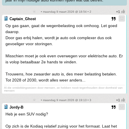
jaar in mijn huidige auto kunnen rijden wat dat betreft.
• maandag 9 maart 2026 @ 18:54 • 2
Captain_Ghost
Op gas gaan, gaat de wegenbelasting ook omhoog. Let goed
daarop.
Door gas erbij halen, wordt je auto ook complexer dus ook
gevoeliger voor storingen.
Misschien moet je ook even overwegen voor elektrische auto. Er
is volop betaalbaar 2e hands te vinden.
Trouwens, hoe zwaarder auto is, des meer belasting betalen.
Tot 2028 of 2030, wordt alles weer anders...
Al die ontdekkingsreizen door mensen, ze hebben nooit tegenhouden door domheid van
mensen
• maandag 9 maart 2026 @ 19:13 • 3
Jordy-B
Heb je een SUV nodig?
Op zich is de Kodiaq relatief zuinig voor het formaat. Laat het