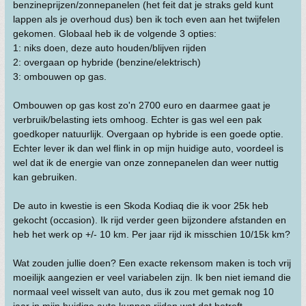
benzineprijzen/zonnepanelen (het feit dat je straks geld kunt
lappen als je overhoud dus) ben ik toch even aan het twijfelen
gekomen. Globaal heb ik de volgende 3 opties:
1: niks doen, deze auto houden/blijven rijden
2: overgaan op hybride (benzine/elektrisch)
3: ombouwen op gas.
Ombouwen op gas kost zo'n 2700 euro en daarmee gaat je
verbruik/belasting iets omhoog. Echter is gas wel een pak
goedkoper natuurlijk. Overgaan op hybride is een goede optie.
Echter lever ik dan wel flink in op mijn huidige auto, voordeel is
wel dat ik de energie van onze zonnepanelen dan weer nuttig
kan gebruiken.
De auto in kwestie is een Skoda Kodiaq die ik voor 25k heb
gekocht (occasion). Ik rijd verder geen bijzondere afstanden en
heb het werk op +/- 10 km. Per jaar rijd ik misschien 10/15k km?
Wat zouden jullie doen? Een exacte rekensom maken is toch vrij
moeilijk aangezien er veel variabelen zijn. Ik ben niet iemand die
normaal veel wisselt van auto, dus ik zou met gemak nog 10