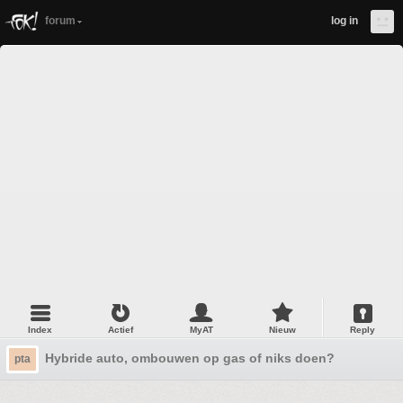
forum
log in
Index
Actief
MyAT
Nieuw
Reply
Hybride auto, ombouwen op gas of niks doen?
pta