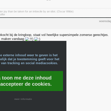
er joy than be taken for an imbecile by an idiot. (Oscar Wilde)
olfer
woensdag
kocht bij de kringloop, staat vol heerlijke supersimpele zomerse gerechtjes.
uit maken vandaag
e externe inhoud weer te geven is het
lijk dat je toestemming geeft voor het
 van tracking en social mediacookies.
a toon me deze inhoud
 accepteer de cookies.
meer informatie