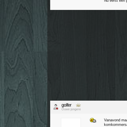
Nu eerst een 
golfer
Ouwe jongere
Vanavond ma
komkommersal