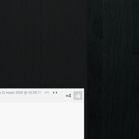
 11 maart 2026 @ 15:28
:37
#55