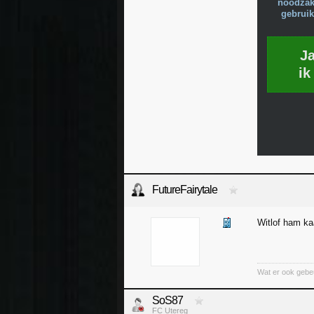
noodzake
gebruik
J
ik
FutureFairytale
Witlof ham ka
Wat er ook gebeurt
SoS87
FC Utereg