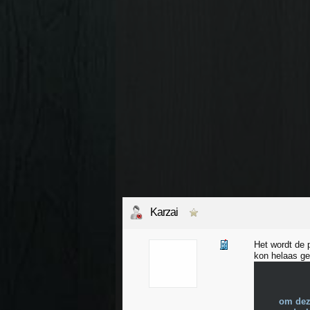
Karzai
Het wordt de 
kon helaas ge
om dez