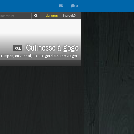
doneren
inbreuk?
Culinesse à gogo
CUL
en rampen, en voor al je kook-gerelateerde vragen.