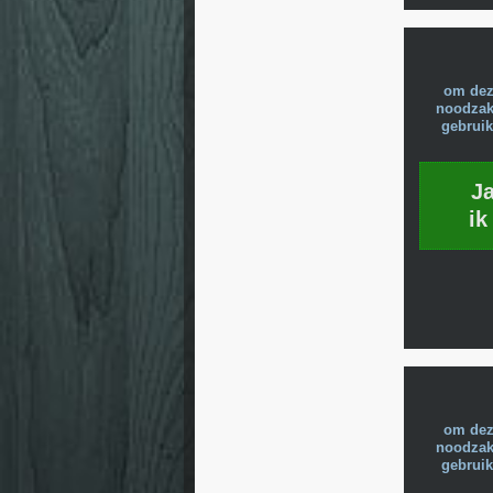
om dez
noodzake
gebruik
J
ik
om dez
noodzake
gebruik