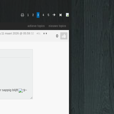
1
2
3
4
5
actieve topics
nieuwe topics
 11 maart 2026 @ 05:59
:32
#51
 sappig blijft