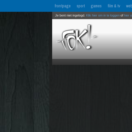
frontpage
sport
games
film & tv
web
Je bent niet ingelogd.
Klik hier om in te loggen
of
hier 