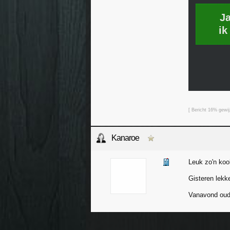
J
ik
[ Bericht 16% gewij
Kanaroe
Leuk zo'n ko
Gisteren lekk
Vanavond oude