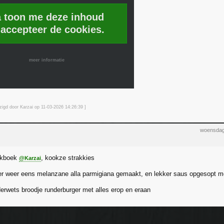
a toon me deze inhoud
 accepteer de cookies.
meer informatie
zigd door Karzai op 11-03-2026 14:26
:39
]
woensdag
okboek
, kookze strakkies
@Karzai
er weer eens melanzane alla parmigiana gemaakt, en lekker saus opgesopt 
rwets broodje runderburger met alles erop en eraan