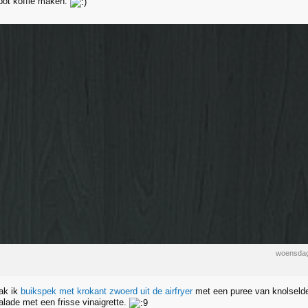
pot koffie maken.
woensdag
ak ik
buikspek met krokant zwoerd uit de airfryer
met een puree van knolselder
ade met een frisse vinaigrette.