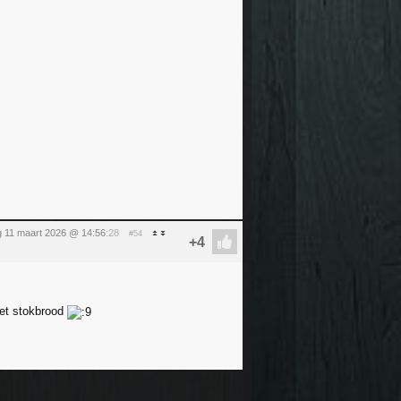
 11 maart 2026 @ 14:56
:28
#54
met stokbrood