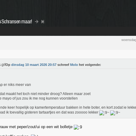
4 Schransen maar!
woensdag
Op
dinsdag 10 maart 2026 20:57
schreef
Molo
het volgende:
ap er niks meer van
dat maakt het toch niet minder droog? Alleen maar zoet
e mayo of jus zou ik me nog kunnen voorstellen
nde keer hopelijk op kamertemperatuur bakken in hete boter, en kort zodat ie lekker
had ik toevallig gisteren tartaartjes en dat was zooooo lekker
 rauw met peper/zout/ui op een wit bolletje