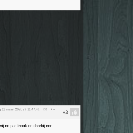
 11 maart 2026 @ 11:47
:41
#52
ij en pastinaak en daarbij een