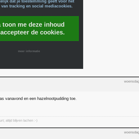
lijk dat je toestemming geeft voor het
 van tracking en social mediacookies.
a toon me deze inhoud
 accepteer de cookies.
meer informatie
woensdag
as vanavond en een hazelnootpudding toe.
; altijd blijven lachen :-)
woensdag