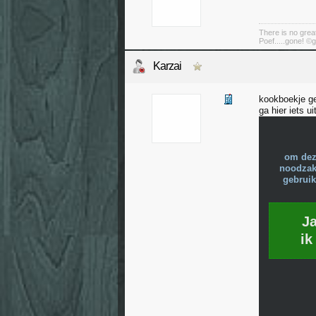
There is no great
Poef.....gone! ©g
Karzai
kookboekje ge
ga hier iets 
om dez
noodzake
gebruik
J
ik