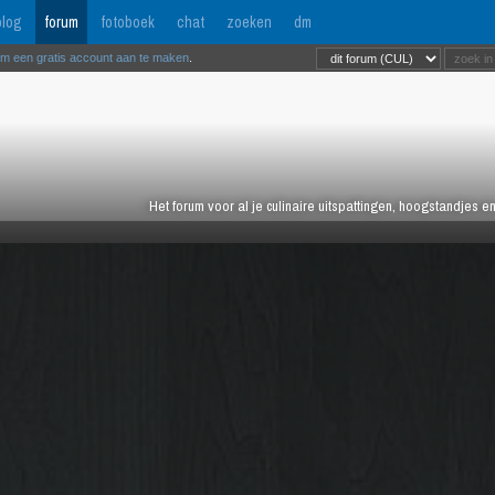
log
forum
fotoboek
chat
zoeken
dm
om een gratis account aan te maken
.
Het forum voor al je culinaire uitspattingen, hoogstandjes 