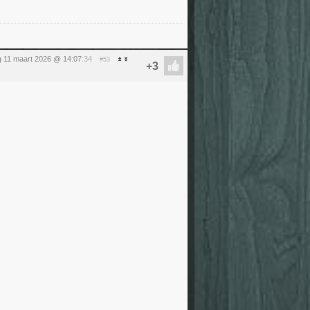
 11 maart 2026 @ 14:07
:34
#53