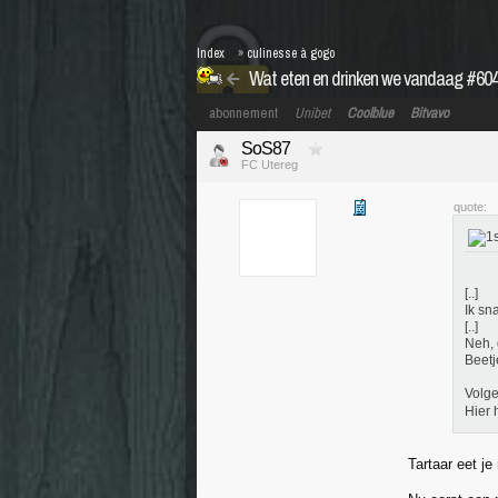
Index
»
culinesse à gogo
Wat eten en drinken we vandaag #60
abonnement
Unibet
Coolblue
Bitvavo
SoS87
FC Utereg
quote:
[..]
Ik sn
[..]
Neh, 
Beetj
Volge
Hier 
Tartaar eet je