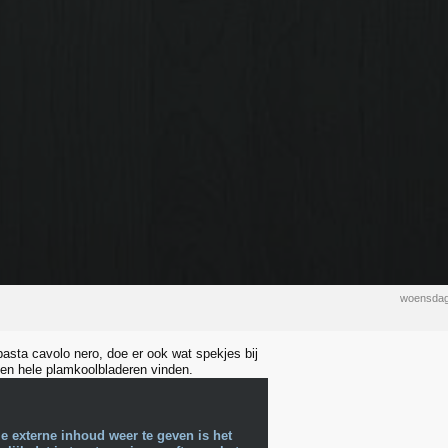
woensdag
pasta cavolo nero, doe er ook wat spekjes bij
en hele plamkoolbladeren vinden.
e externe inhoud weer te geven is het