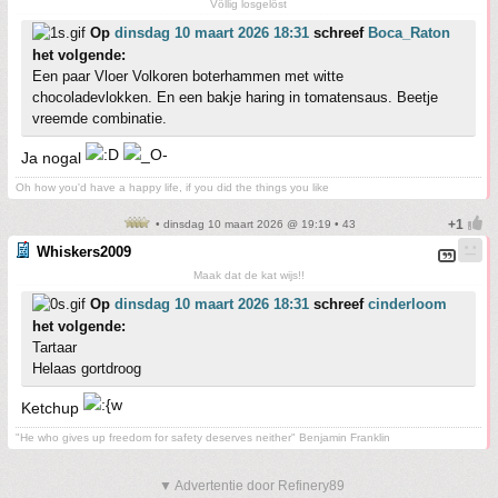
Völlig losgelöst
Op
dinsdag 10 maart 2026 18:31
schreef
Boca_Raton
het volgende:
Een paar Vloer Volkoren boterhammen met witte
chocoladevlokken. En een bakje haring in tomatensaus. Beetje
vreemde combinatie.
Ja nogal
Oh how you'd have a happy life, if you did the things you like
• dinsdag 10 maart 2026 @ 19:19 • 43
Whiskers2009
Maak dat de kat wijs!!
Op
dinsdag 10 maart 2026 18:31
schreef
cinderloom
het volgende:
Tartaar
Helaas gortdroog
Ketchup
"He who gives up freedom for safety deserves neither" Benjamin Franklin
▼ Advertentie door Refinery89