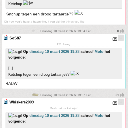
Ketchup
Ketchup tegen een droog tartaartje??
Oh how you'd have a happy life, if you did the things you like
• dinsdag 10 maart 2026 @ 19:34 • 45
SoS87
FC Utereg
Op
dinsdag 10 maart 2026 19:28
schreef
Molo
het
volgende:
[..]
Ketchup tegen een droog tartaartje??
RAUW
• dinsdag 10 maart 2026 @ 19:37 • 46
Whiskers2009
Maak dat de kat wijs!!
Op
dinsdag 10 maart 2026 19:28
schreef
Molo
het
volgende: