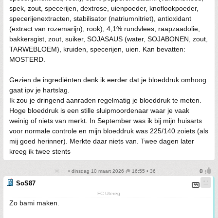
spek, zout, specerijen, dextrose, uienpoeder, knoflookpoeder,
specerijenextracten, stabilisator (natriumnitriet), antioxidant
(extract van rozemarijn), rook), 4,1% rundvlees, raapzaadolie,
bakkersgist, zout, suiker, SOJASAUS (water, SOJABONEN, zout,
TARWEBLOEM), kruiden, specerijen, uien. Kan bevatten:
MOSTERD.
Gezien de ingrediënten denk ik eerder dat je bloeddruk omhoog
gaat ipv je hartslag.
Ik zou je dringend aanraden regelmatig je bloeddruk te meten.
Hoge bloeddruk is een stille sluipmoordenaar waar je vaak
weinig of niets van merkt. In September was ik bij mijn huisarts
voor normale controle en mijn bloeddruk was 225/140 zoiets (als
mij goed herinner). Merkte daar niets van. Twee dagen later
kreeg ik twee stents
• dinsdag 10 maart 2026 @ 16:55 • 36
SoS87
FC Utereg
Zo bami maken.