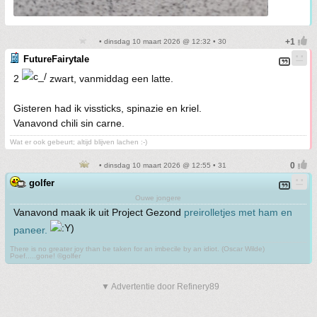
• dinsdag 10 maart 2026 @ 12:32 • 30
FutureFairytale
2
zwart, vanmiddag een latte.
Gisteren had ik vissticks, spinazie en kriel.
Vanavond chili sin carne.
Wat er ook gebeurt; altijd blijven lachen :-)
• dinsdag 10 maart 2026 @ 12:55 • 31
golfer
Ouwe jongere
Vanavond maak ik uit Project Gezond
preirolletjes met ham en
paneer.
There is no greater joy than be taken for an imbecile by an idiot. (Oscar Wilde)
Poef.....gone! ©golfer
▼ Advertentie door Refinery89