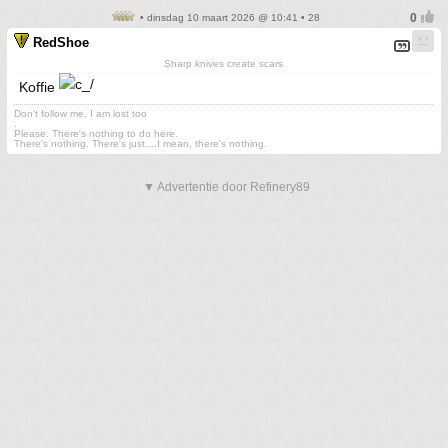
• dinsdag 10 maart 2026 @ 10:41 • 28
RedShoe
Sharp knives create scars
Koffie
Don't follow me. I am lost too
.
Please. There's nothing to do here.
There's nothing. There's just....I mean, there's nothing.
▼ Advertentie door Refinery89