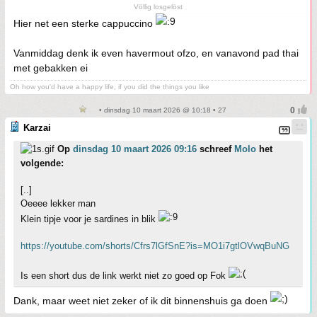
Völlig losgelöst
Hier net een sterke cappuccino
Vanmiddag denk ik even havermout ofzo, en vanavond pad thai
met gebakken ei
Oh how you'd have a happy life, if you did the things you like
• dinsdag 10 maart 2026 @ 10:18 • 27
Karzai
Op
dinsdag 10 maart 2026 09:16
schreef
Molo
het
volgende:
[..]
Oeeee lekker man
Klein tipje voor je sardines in blik
https://youtube.com/shorts/Cfrs7lGfSnE?is=MO1i7gtlOVwqBuNG
Is een short dus de link werkt niet zo goed op Fok
Dank, maar weet niet zeker of ik dit binnenshuis ga doen