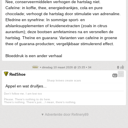
Nee, conserveermiddelen verhogen de hartslag niet.
Cafeïne: in koffie, thee, energiedrankjes, cola en pure
chocolade; verhoogt de hartslag door stimulatie van adrenaline.
Efedrine en synefrine: In sommige sport- en
afslanksupplementen of kruidenextracten (zoals in citrus
aurantium); deze bootsen amfetamines na en versnellen de
hartslag. Theïne en guarana: Varianten van cafeïne in groene
thee of guarana-producten; vergelijkbaar stimulerend effect.
Bloeddruk is een ander verhaal
• dinsdag 10 maart 2026 @ 15:35 • 34
RedShoe
Sharp knives create scars
Appel en wat druifjes...
Don't follow me. I am lost too
.
Please. There's nothing to do here.
There's nothing. There's just....I mean, there's nothing.
▼ Advertentie door Refinery89