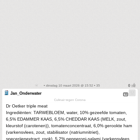
• dinsdag 10 maart 2026 @ 15:52 • 35
Jan_Onderwater
Culinair tegen Corona
Dr Oetker triple meat
Ingrediënten: TARWEBLOEM, water, 10% gezeefde tomaten,
6,5% EDAMMER KAAS, 6,5% CHEDDAR KAAS (MELK, zout,
kleurstof (carotenen)), tomatenconcentraat, 6,0% gerookte ham
(varkensvlees, zout, stabilisator (natriumnitriet),
specerijenextract, rook), 5,2% pepperoni-salami (varkensvlees,