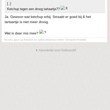
[..]
Ketchup tegen een droog tartaartje??
Ja. Gewoon wat ketchup erbij. Smaakt er goed bij & het
tartaartje is niet meer droog.
Wat is daar mis mee?
"He who gives up freedom for safety deserves neither" Benjamin Franklin
▼ Advertentie door Refinery89