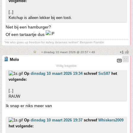
volgende:
[..]
Ketchup is alleen lekker bij een tosti.
Niet bij een hamburger?
Of een tartaartje dus
"He who gives up freedom for safety deserves neither" Benjamin Franklin
• dinsdag 10 maart 2026 @ 20:57 • 49
Molo
Völlig losgelöst
Op
dinsdag 10 maart 2026 19:34
schreef
SoS87
het
volgende:
[..]
RAUW
Ik snap er niks meer van
Op
dinsdag 10 maart 2026 19:37
schreef
Whiskers2009
het volgende: