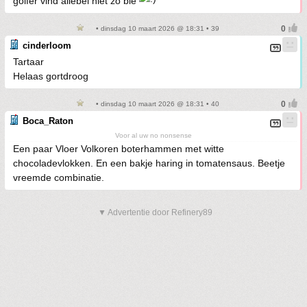
golfer vind allebei niet zo bie
• dinsdag 10 maart 2026 @ 18:31 • 39
cinderloom
Tartaar
Helaas gortdroog
• dinsdag 10 maart 2026 @ 18:31 • 40
Boca_Raton
Voor al uw no nonsense
Een paar Vloer Volkoren boterhammen met witte
chocoladevlokken. En een bakje haring in tomatensaus. Beetje
vreemde combinatie.
▼ Advertentie door Refinery89