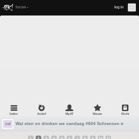
forum
log in
Index
Actief
MyAT
Nieuw
Dicht
Wat eten en drinken we vandaag #604 Schransen maar!
cul
1
2
3
4
5
6
7
8
9
10
11