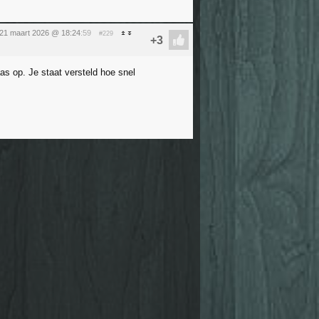
 21 maart 2026 @ 18:24
:59
#229
s op. Je staat versteld hoe snel