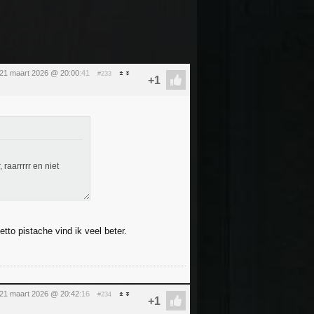
 21 maart 2026 @ 20:00
:41
#233
raarrrrr en niet
o pistache vind ik veel beter.
 21 maart 2026 @ 20:42
:16
#234