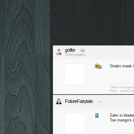
golfer
Ouwe jongere
Straks maak i
There is no great
Poef.....gone! ©g
FutureFairytale
Zalm in blade
Toe mango's (