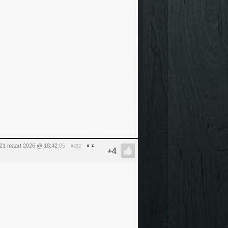
 21 maart 2026 @ 18:42
:05
#232