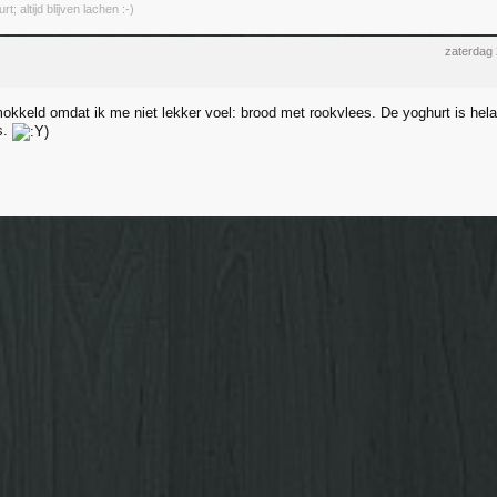
; altijd blijven lachen :-)
zaterdag
kkeld omdat ik me niet lekker voel: brood met rookvlees. De yoghurt is helaa
is.