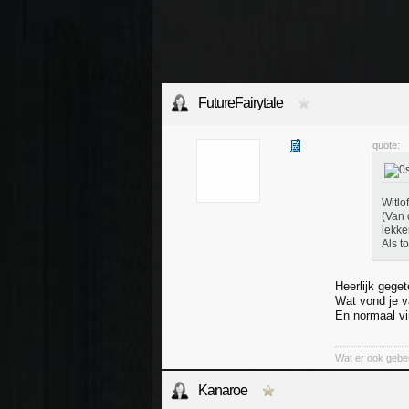
FutureFairytale
quote:
Witlo
(Van 
lekke
Als t
Heerlijk geget
Wat vond je v
En normaal vi
Wat er ook gebeurt
Kanaroe