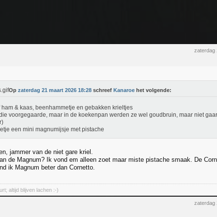
zaterdag
Op
zaterdag 21 maart 2026 18:28
schreef
Kanaroe
het volgende:
f ham & kaas, beenhammetje en gebakken krieltjes
die voorgegaarde, maar in de koekenpan werden ze wel goudbruin, maar niet gaar, 
r)
oetje een mini magnumijsje met pistache
en, jammer van de niet gare kriel.
an de Magnum? Ik vond em alleen zoet maar miste pistache smaak. De Cornett
nd ik Magnum beter dan Cornetto.
; altijd blijven lachen :-)
zaterdag