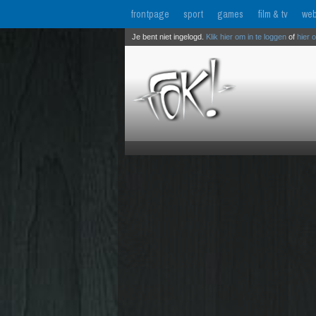
frontpage
sport
games
film & tv
web
Je bent niet ingelogd.
Klik hier om in te loggen
of
hier 