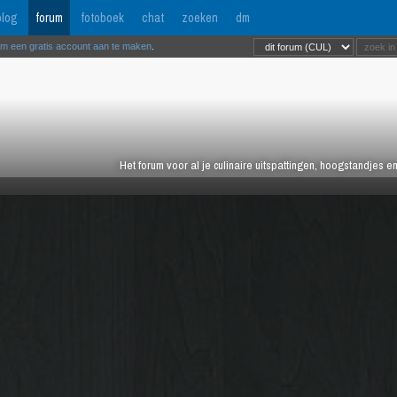
log
forum
fotoboek
chat
zoeken
dm
om een gratis account aan te maken
.
Het forum voor al je culinaire uitspattingen, hoogstandjes 