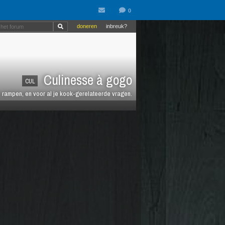
doneren
inbreuk?
Culinesse à gogo
CUL
en rampen, en voor al je kook-gerelateerde vragen.