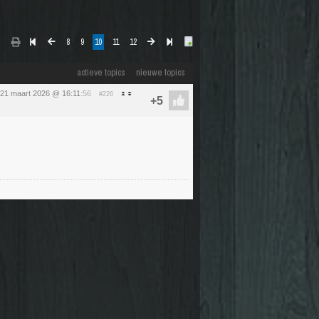
8
9
10
11
12
actieve topics
nieuwe topics
 21 maart 2026 @ 16:11
:56
#226