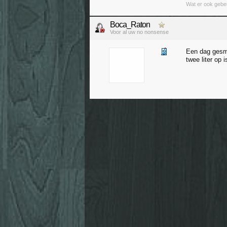
Wat er ook gebeurt
Boca_Raton
Voor al uw no nonsense
Een dag gesmo
twee liter op 