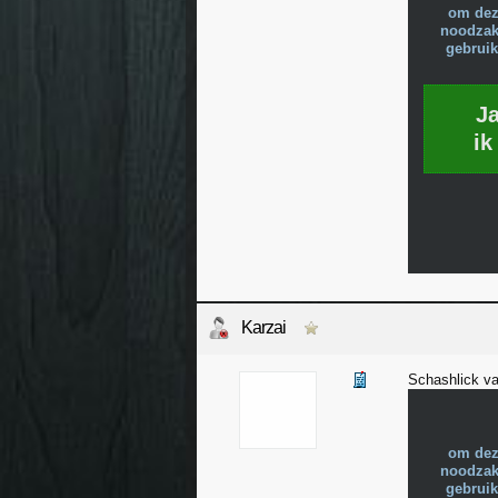
om dez
noodzake
gebruik
J
ik
Karzai
Schashlick va
om dez
noodzake
gebruik