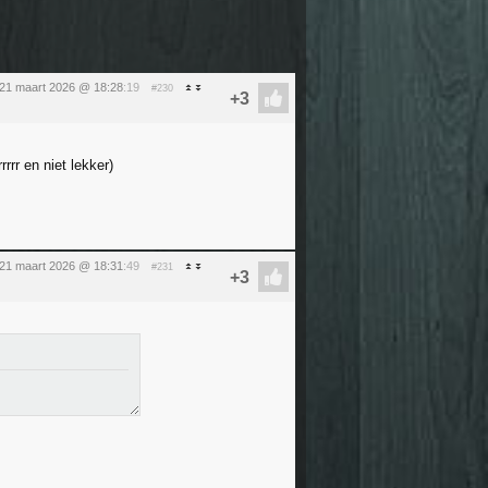
 21 maart 2026 @ 18:28
:19
#230
rr en niet lekker)
 21 maart 2026 @ 18:31
:49
#231