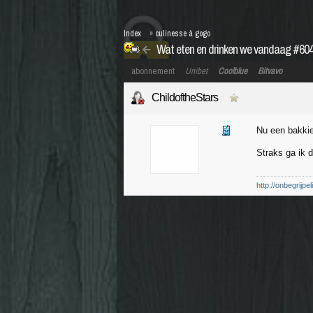
Index
»
culinesse à gogo
Wat eten en drinken we vandaag #60
abonnement
Unibet
Coolblue
Bitvavo
ChildoftheStars
Nu een bakki
Straks ga ik 
http://onbegrijp