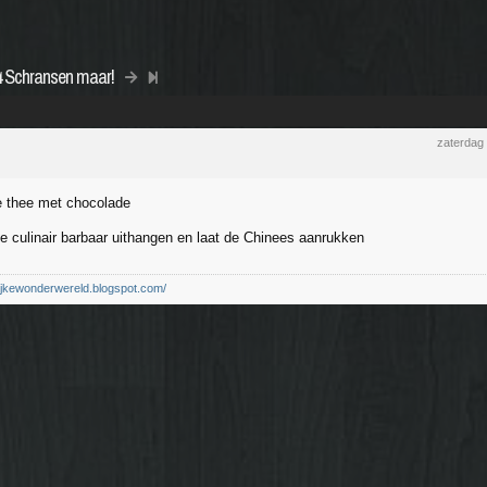
4 Schransen maar!
zaterdag
e thee met chocolade
de culinair barbaar uithangen en laat de Chinees aanrukken
elijkewonderwereld.blogspot.com/