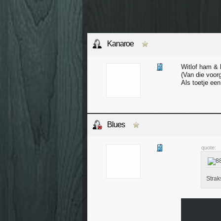
Kanaroe
Witlof ham & 
(Van die voor
Als toetje ee
Blues
quote:
Strak