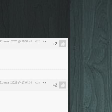
 21 maart 2026 @ 16:59
:49
#227
 21 maart 2026 @ 17:04
:38
#228