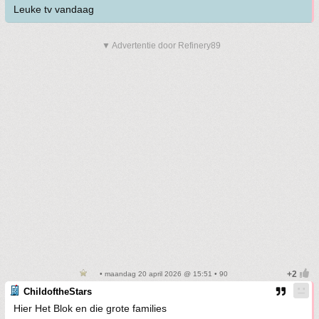
Leuke tv vandaag
▼ Advertentie door Refinery89
• maandag 20 april 2026 @ 15:51 • 90
ChildoftheStars
Hier Het Blok en die grote families