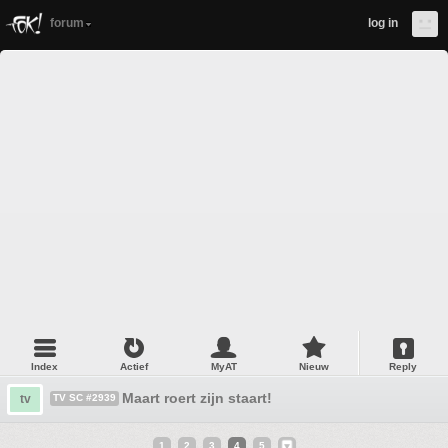
forum
log in
Index
Actief
MyAT
Nieuw
Reply
Maart roert zijn staart!
tv
TV SC #2939
1
2
3
4
5