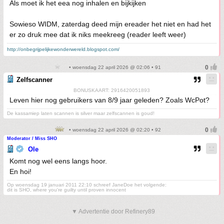
Als moet ik het eea nog inhalen en bijkijken
Sowieso WIDM, zaterdag deed mijn ereader het niet en had het
er zo druk mee dat ik niks meekreeg (reader leeft weer)
http://onbegrijpelijkewonderwereld.blogspot.com/
• woensdag 22 april 2026 @ 02:06 • 91
Zelfscanner
BONUSKAART: 2916420051893
Leven hier nog gebruikers van 8/9 jaar geleden? Zoals WcPot?
De kassamiep laten scannen is silver maar zelfscannen is goud!
• woensdag 22 april 2026 @ 02:20 • 92
Moderator / Miss SHO
Ole
Komt nog wel eens langs hoor.
En hoi!
Op woensdag 19 januari 2011 22:10 schreef JaneDoe het volgende:
dit is SHO, where you're guilty until proven innocent
▼ Advertentie door Refinery89