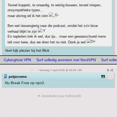
Teveel koppels, te onaardig, te weinig bouwen, teveel miepen,
onsympathieke types...
maar alsnog wil ik het zien
Ben wel nieuwsgierig naar die podcast, omdat het zo'n bizar
verhaal blijkt te zijn
En napleiten trek ik wel, dus tja... maar een gewaarschuwd mens
telt voor twee, dus we doen het nu niet. Dank je wel
Veel kijk plezier bij het Blok
Cyberghost VPN
Surf volledig anoniem met NordVPN
Surf vol
• dinsdag 7 april 2026 @ 20:28 • 86
potjecreme
Nu Break Free op npo3.
▼ Advertentie door Refinery89