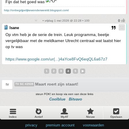
Fijn dat het goed was
http://onbegrijpelijkewonderwereld.blogspot.com/
• vrijdag 1 mei 2026 @ 22:28 • 100
Isane
Op vtm heb je de serie de trein. Leuk programma, beetje
vergelijkbaar met de meldkamer Utrecht centraal wat laatst hier
op tv was
https://www.google.com/ur(...)4aYce8FvQ6eqQL6a67z7
1
2
3
4
5
Maart roert zijn staart!
tv
TV SC #2939
steun FOK! en koop via een van deze links
Coolblue
Bitvavo
Index
Actief
MyAT
Nieuw
Opslaan
privacy
•
premium account
•
voorwaarden