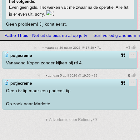
het volgende:
Even geen gids. Het werken valt me zwaar na de operatie. Alle fut
is er even uit, sorry.
Geen probleem! Jij komt eerst.
Pathe Thuis - Net uit de bios nu al op je tv
Surf volledig anoniem
• maandag 30 maart 2026 @ 17:40 • 71
potjecreme
Vanavond Kopen zonder kijken bij rtl 4.
• zondag 5 april 2026 @ 19:50 • 72
potjecreme
Geen tv tip maar een podcast tip
Op zoek naar Marlotte.
▼ Advertentie door Refinery89