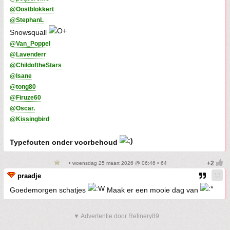
@Oostblokkert
@StephanL
Snowsquall
@Van_Poppel
@Lavenderr
@ChildoftheStars
@Isane
@tong80
@Firuze60
@Oscar.
@Kissingbird
Typefouten onder voorbehoud
• woensdag 25 maart 2026 @ 06:46 • 64
praadje
Goedemorgen schatjes
Maak er een mooie dag van
▼ Advertentie door Refinery89