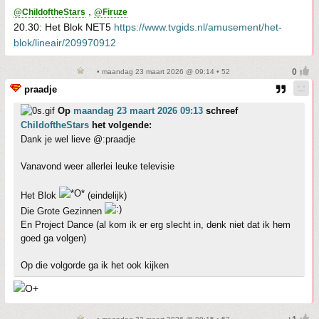
,
@ChildoftheStars
@Firuze
20.30: Het Blok NET5
https://www.tvgids.nl/amusement/het-
blok/lineair/209970912
• maandag 23 maart 2026 @ 09:14 • 52
praadje
Op
maandag 23 maart 2026 09:13
schreef
ChildoftheStars
het volgende:
Dank je wel lieve @:praadje
Vanavond weer allerlei leuke televisie
Het Blok
(eindelijk)
Die Grote Gezinnen
En Project Dance (al kom ik er erg slecht in, denk niet dat ik hem
goed ga volgen)
Op die volgorde ga ik het ook kijken