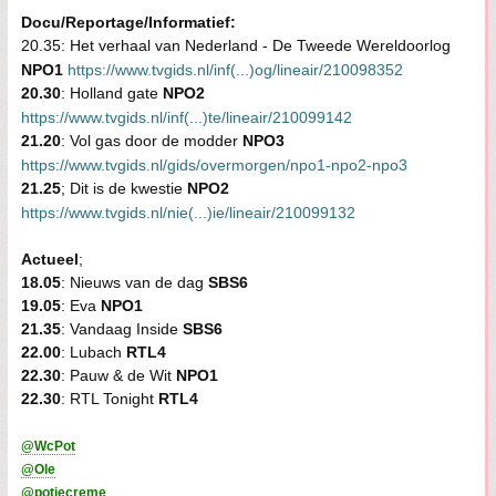
Docu/Reportage/Informatief:
20.35: Het verhaal van Nederland - De Tweede Wereldoorlog
NPO1
https://www.tvgids.nl/inf(...)og/lineair/210098352
20.30
: Holland gate
NPO2
https://www.tvgids.nl/inf(...)te/lineair/210099142
21.20
: Vol gas door de modder
NPO3
https://www.tvgids.nl/gids/overmorgen/npo1-npo2-npo3
21.25
; Dit is de kwestie
NPO2
https://www.tvgids.nl/nie(...)ie/lineair/210099132
Actueel
;
18.05
: Nieuws van de dag
SBS6
19.05
: Eva
NPO1
21.35
: Vandaag Inside
SBS6
22.00
: Lubach
RTL4
22.30
: Pauw & de Wit
NPO1
22.30
: RTL Tonight
RTL4
@WcPot
@Ole
@potjecreme