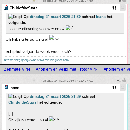
• dinsdag 24 maart 2026 @ 21:39 • 60
ChildoftheStars
Op
dinsdag 24 maart 2026 21:30
schreef
Isane
het
volgende:
Laatste aflevering van over de a4
Oh kijk nu terug... nu al
Schiphol volgende week weer toch?
http://onbegrijpelijkewonderwereld.blogspot.com/
Zenmate VPN
Anoniem en veilig met ProtonVPN
Anoniem en ve
• dinsdag 24 maart 2026 @ 21:40 • 61
Isane
Op
dinsdag 24 maart 2026 21:39
schreef
ChildoftheStars
het volgende:
[..]
Oh kijk nu terug... nu al