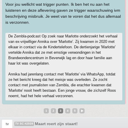
Voor jou wellicht wat trigger punten. Ik ben het nu aan het
luisteren en deze aflevering gaven ze trigger waarschuwing ivm
beschrijving misbruik. Je weet van te voren dat het dus allemaal
is verzonnen.
De Zembla-podcast Op zoek naar Marlotte onderzoekt het verhaal
van ex-vrijwilliger Annika over 'Marlotte'. Zij kwamen in 2020 met
elkaar in contact via de Kindertelefoon. De dertienjarige 'Marlotte'
vertelde Annika dat ze met ernstige verwondingen in het
Brandwondencentrum in Beverwijk lag en door haar familie aan
haar lot was overgelaten.
Annika had jarenlang contact met 'Marlotte' via WhatsApp, totdat
ze het bericht kreeg dat het meisje was overleden. Ze zocht
contact met journalisten van Zembla, die erachter kwamen dat
'Marlotte' nooit heeft bestaan. Een jonge vrouw, die zichzelf Roos
noemt, had het hele verhaal verzonnen.
1
2
3
4
5
Maart roert zijn staart!
tv
TV SC #2939