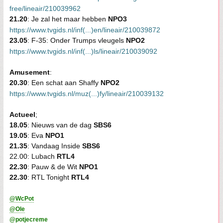
free/lineair/210039962
21.20
: Je zal het maar hebben
NPO3
https://www.tvgids.nl/inf(...)en/lineair/210039872
23.05
: F-35: Onder Trumps vleugels
NPO2
https://www.tvgids.nl/inf(...)ls/lineair/210039092
Amusement
:
20.30
: Een schat aan Shaffy
NPO2
https://www.tvgids.nl/muz(...)fy/lineair/210039132
Actueel
;
18.05
: Nieuws van de dag
SBS6
19.05
: Eva
NPO1
21.35
: Vandaag Inside
SBS6
22.00: Lubach
RTL4
22.30
: Pauw & de Wit
NPO1
22.30
: RTL Tonight
RTL4
@WcPot
@Ole
@potjecreme