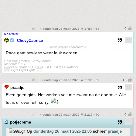
• donderdag 26 maart 2026 @ 17:58 • 68
Moderator
ChevyCaprice
Multidisciplinair simcoureur
Race gaat sowieso weer leuk worden
Gerieflijke groeten, ChevyCaprice
Moderator DIG
Russell-supporter (LET'S GO GEORGE!) F1 Watcher
🇺🇦 Fight Fight Fight! 🇺🇦
• donderdag 26 maart 2026 @ 21:05 • 69
praadje
Even geen gids. Het werken valt me zwaar na de operatie. Alle
fut is er even uit, sorry.
• donderdag 26 maart 2026 @ 21:16 • 70
potjecreme
Op
donderdag 26 maart 2026 21:05
schreef
praadje