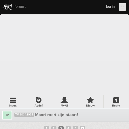
forum
log in
Index
Actief
MyAT
Nieuw
Reply
Maart roert zijn staart!
tv
TV SC #2939
1
2
3
4
5