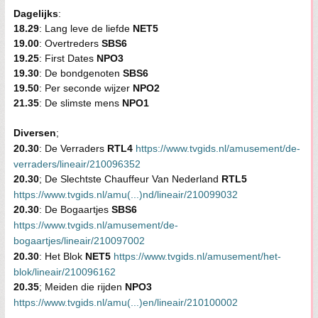
Dagelijks
:
18.29
: Lang leve de liefde
NET5
19.00
: Overtreders
SBS6
19.25
: First Dates
NPO3
19.30
: De bondgenoten
SBS6
19.50
: Per seconde wijzer
NPO2
21.35
: De slimste mens
NPO1
Diversen
;
20.30
: De Verraders
RTL4
https://www.tvgids.nl/amusement/de-
verraders/lineair/210096352
20.30
; De Slechtste Chauffeur Van Nederland
RTL5
https://www.tvgids.nl/amu(...)nd/lineair/210099032
20.30
: De Bogaartjes
SBS6
https://www.tvgids.nl/amusement/de-
bogaartjes/lineair/210097002
20.30
: Het Blok
NET5
https://www.tvgids.nl/amusement/het-
blok/lineair/210096162
20.35
; Meiden die rijden
NPO3
https://www.tvgids.nl/amu(...)en/lineair/210100002