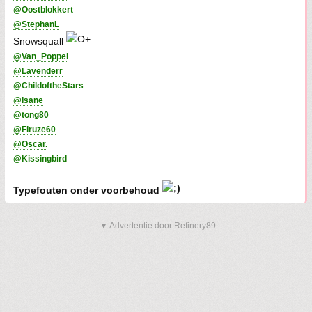
@Oostblokkert
@StephanL
Snowsquall
@Van_Poppel
@Lavenderr
@ChildoftheStars
@Isane
@tong80
@Firuze60
@Oscar.
@Kissingbird
Typefouten onder voorbehoud
▼ Advertentie door Refinery89