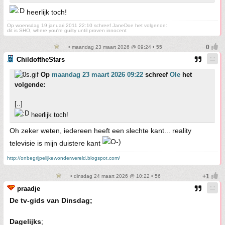
heerlijk toch!
Op woensdag 19 januari 2011 22:10 schreef JaneDoe het volgende:
dit is SHO, where you're guilty until proven innocent
• maandag 23 maart 2026 @ 09:24 • 55
ChildoftheStars
Op
maandag 23 maart 2026 09:22
schreef
Ole
het
volgende:
[..]
heerlijk toch!
Oh zeker weten, iedereen heeft een slechte kant... reality
televisie is mijn duistere kant
http://onbegrijpelijkewonderwereld.blogspot.com/
• dinsdag 24 maart 2026 @ 10:22 • 56
praadje
De tv-gids van Dinsdag;
Dagelijks
;