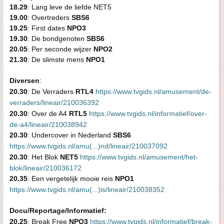
18.29
: Lang leve de liefde NET5
19.00
: Overtreders
SBS6
19.25
: First dates
NPO3
19.30
: De bondgenoten
SBS6
20.05
: Per seconde wijzer
NPO2
21.30
: De slimste mens
NPO1
Diversen
:
20.30
: De Verraders
RTL4
https://www.tvgids.nl/amusement/de-
verraders/lineair/210036392
20.30
: Over de A4
RTL5
https://www.tvgids.nl/informatief/over-
de-a4/lineair/210038942
20.30
: Undercover in Nederland
SBS6
https://www.tvgids.nl/amu(...)nd/lineair/210037092
20.30
: Het Blok
NET5
https://www.tvgids.nl/amusement/het-
blok/lineair/210036172
20.35
: Een vergetelijk mooie reis
NPO1
https://www.tvgids.nl/amu(...)is/lineair/210038352
Docu/Reportage/Informatief:
20.25
: Break Free
NPO3
https://www.tvgids.nl/informatief/break-