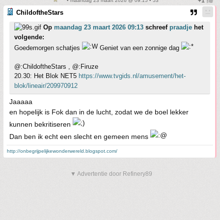
• maandag 23 maart 2026 @ 09:15 • 53
ChildoftheStars
Op
maandag 23 maart 2026 09:13
schreef
praadje
het
volgende:
Goedemorgen schatjes
Geniet van een zonnige dag
@:ChildoftheStars , @:Firuze
20.30: Het Blok NET5
https://www.tvgids.nl/amusement/het-
blok/lineair/209970912
Jaaaaa
en hopelijk is Fok dan in de lucht, zodat we de boel lekker
kunnen bekritiseren
Dan ben ik echt een slecht en gemeen mens
http://onbegrijpelijkewonderwereld.blogspot.com/
▼ Advertentie door Refinery89