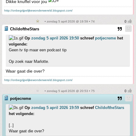
Dikke knuffel voor jou
http://onbegrijpelijkewonderwereld.blogspot.com/
• zondag 5 april 2026 @ 19:59 • 74
ChildoftheStars
Op
zondag 5 april 2026 19:50
schreef
potjecreme
het
volgende:
Geen tv tip maar een podcast tip
Op zoek naar Marlotte.
Waar gaat die over?
http://onbegrijpelijkewonderwereld.blogspot.com/
• zondag 5 april 2026 @ 20:53 • 75
potjecreme
Op
zondag 5 april 2026 19:59
schreef
ChildoftheStars
het volgende:
[..]
Waar gaat die over?