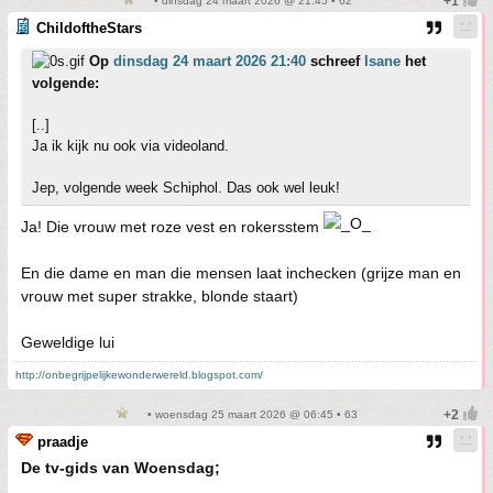
• dinsdag 24 maart 2026 @ 21:45 • 62
ChildoftheStars
Op
dinsdag 24 maart 2026 21:40
schreef
Isane
het
volgende:
[..]
Ja ik kijk nu ook via videoland.
Jep, volgende week Schiphol. Das ook wel leuk!
Ja! Die vrouw met roze vest en rokersstem
En die dame en man die mensen laat inchecken (grijze man en
vrouw met super strakke, blonde staart)
Geweldige lui
http://onbegrijpelijkewonderwereld.blogspot.com/
• woensdag 25 maart 2026 @ 06:45 • 63
praadje
De tv-gids van Woensdag;