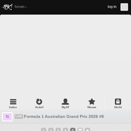
forum
log in
Index
Actief
MyAT
Nieuw
Dicht
Formula 1 Australian Grand Prix 2026 #8
f1
LIVE
1
2
3
4
5