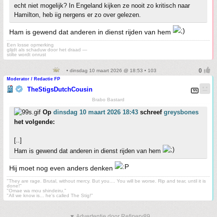
echt niet mogelijk? In Engeland kijken ze nooit zo kritisch naar
Hamilton, heb iig nergens er zo over gelezen.
Ham is gewend dat anderen in dienst rijden van hem
Een losse opmerking
glijdt als schaduw door het draad —
stilte wordt onrust
• dinsdag 10 maart 2026 @ 18:53 • 103
Moderator / Redactie FP
TheStigsDutchCousin
Brabo Bastard
Op
dinsdag 10 maart 2026 18:43
schreef
greysbones
het volgende:
[..]
Ham is gewend dat anderen in dienst rijden van hem
Hij moet nog even anders denken
"They are rage. Brutal, without mercy. But you.... You will be worse. Rip and tear, until it is
done!"
"Omae wa mou shindeiru."
"All we know is... he's called The Stig!"
▼ Advertentie door Refinery89