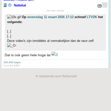
Moderator / Redactie Sport
Nattekat
De roze zeekat
Op
woensdag 11 maart 2026 17:12
schreef
LTVDK
het
volgende:
[..]
[..]
Deze video's zijn inmiddels al vermakelijker dan de race zelf
Dat is ook geen hele hoge lat
100.000 katjes
Fuck the EBU!
▼ Advertentie door Refinery89