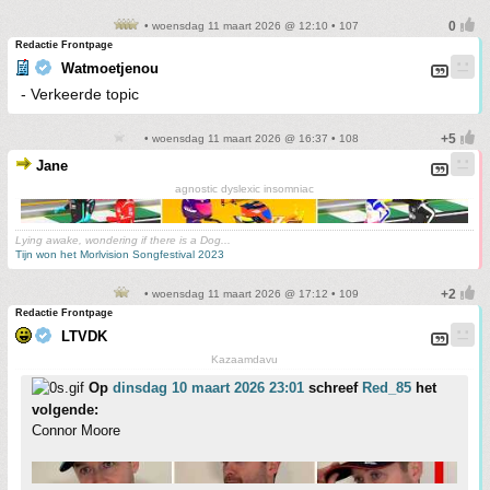
• woensdag 11 maart 2026 @ 12:10 • 107
Redactie Frontpage
Watmoetjenou
- Verkeerde topic
• woensdag 11 maart 2026 @ 16:37 • 108
Jane
agnostic dyslexic insomniac
Lying awake, wondering if there is a Dog...
Tijn won het Morlvision Songfestival 2023
• woensdag 11 maart 2026 @ 17:12 • 109
Redactie Frontpage
LTVDK
Kazaamdavu
Op
dinsdag 10 maart 2026 23:01
schreef
Red_85
het
volgende:
Connor Moore