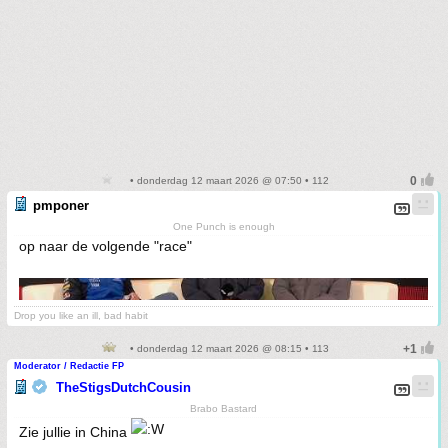
• donderdag 12 maart 2026 @ 07:50 • 112
pmponer
One Punch is enough
op naar de volgende "race"
Drop you like an ill, bad habit
• donderdag 12 maart 2026 @ 08:15 • 113
Moderator / Redactie FP
TheStigsDutchCousin
Brabo Bastard
Zie jullie in China