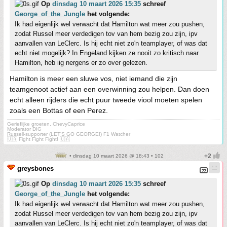
Op
dinsdag 10 maart 2026 15:35
schreef
George_of_the_Jungle
het volgende:
Ik had eigenlijk wel verwacht dat Hamilton wat meer zou pushen,
zodat Russel meer verdedigen tov van hem bezig zou zijn, ipv
aanvallen van LeClerc. Is hij echt niet zo'n teamplayer, of was dat
echt niet mogelijk? In Engeland kijken ze nooit zo kritisch naar
Hamilton, heb iig nergens er zo over gelezen.
Hamilton is meer een sluwe vos, niet iemand die zijn
teamgenoot actief aan een overwinning zou helpen. Dan doen
echt alleen rijders die echt puur tweede viool moeten spelen
zoals een Bottas of een Perez.
Gerieflijke groeten, ChevyCaprice
Moderator DIG
Russell-supporter (LET'S GO GEORGE!) F1 Watcher
🇺🇦 Fight Fight Fight! 🇺🇦
• dinsdag 10 maart 2026 @ 18:43 • 102
greysbones
Op
dinsdag 10 maart 2026 15:35
schreef
George_of_the_Jungle
het volgende:
Ik had eigenlijk wel verwacht dat Hamilton wat meer zou pushen,
zodat Russel meer verdedigen tov van hem bezig zou zijn, ipv
aanvallen van LeClerc. Is hij echt niet zo'n teamplayer, of was dat