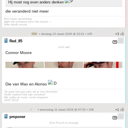
Hij moet nog even anders denken
die veranderd niet meer
Een losse opmerking
glijdt als schaduw door het draad —
stilte wordt onrust
• dinsdag 10 maart 2026 @ 23:01 • 105
Red_85
'echt wel'
Connor Moore
Die van Max en Alonso
'Je gaat het pas zien als je het doorhebt'
'Ieder nadeel heb zijn voordeel'
We zullen je nooit, nooit vergeten
1947-2016
• woensdag 11 maart 2026 @ 07:52 • 106
pmponer
One Punch is enough