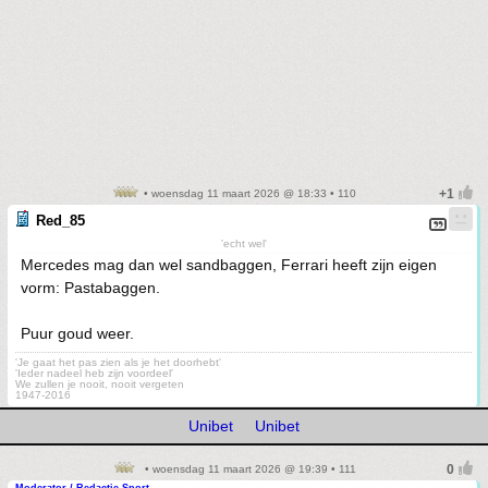
• woensdag 11 maart 2026 @ 18:33 • 110
Red_85
'echt wel'
Mercedes mag dan wel sandbaggen, Ferrari heeft zijn eigen
vorm: Pastabaggen.
Puur goud weer.
'Je gaat het pas zien als je het doorhebt'
'Ieder nadeel heb zijn voordeel'
We zullen je nooit, nooit vergeten
1947-2016
Unibet
Unibet
• woensdag 11 maart 2026 @ 19:39 • 111