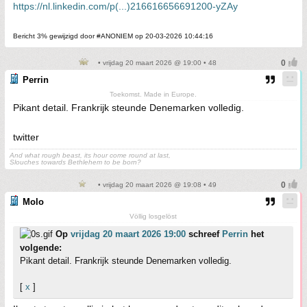
https://nl.linkedin.com/p(...)216616656691200-yZAy
Bericht 3% gewijzigd door #ANONIEM op 20-03-2026 10:44:16
• vrijdag 20 maart 2026 @ 19:00 • 48
Perrin
Toekomst. Made in Europe.
Pikant detail. Frankrijk steunde Denemarken volledig.
twitter
And what rough beast, its hour come round at last,
Slouches towards Bethlehem to be born?
• vrijdag 20 maart 2026 @ 19:08 • 49
Molo
Völlig losgelöst
Op
vrijdag 20 maart 2026 19:00
schreef
Perrin
het
volgende:
Pikant detail. Frankrijk steunde Denemarken volledig.
[
x
]