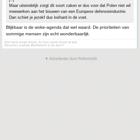
Maar uiteindelijk zorgt dit soort zaken er dus voor dat Polen niet wil
meewerken aan het bouwen van een Europese defensieindustrie.
Dan schiet je jezekf dus keihard in de voet.
Blijkbaar is de woke-agenda dat wel waard. De prioriteiten van
sommige mensen zijn echt wonderbaarlijk.
And what rough beast, its hour come round at last,
Slouches towards Bethlehem to be born?
▼ Advertentie door Refinery89