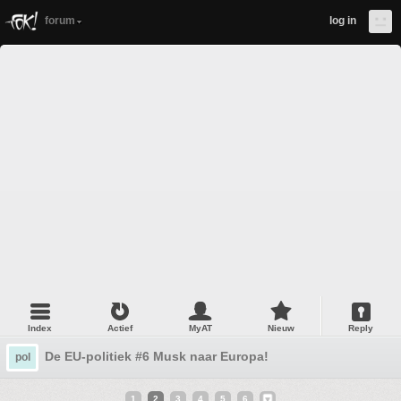
forum
log in
Index
Actief
MyAT
Nieuw
Reply
De EU-politiek #6 Musk naar Europa!
pol
1
2
3
4
5
6