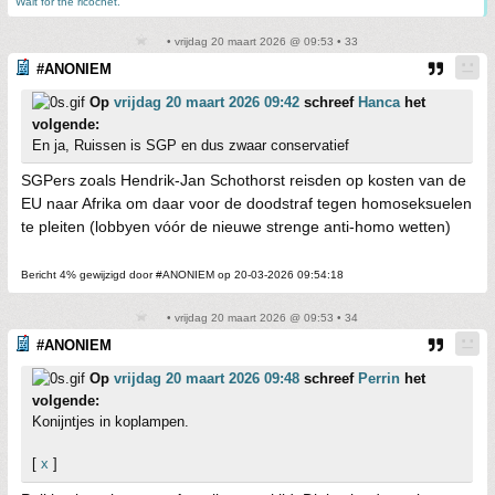
Wait for the ricochet.
• vrijdag 20 maart 2026 @ 09:53 • 33
#ANONIEM
Op
vrijdag 20 maart 2026 09:42
schreef
Hanca
het
volgende:
En ja, Ruissen is SGP en dus zwaar conservatief
SGPers zoals Hendrik-Jan Schothorst reisden op kosten van de
EU naar Afrika om daar voor de doodstraf tegen homoseksuelen
te pleiten (lobbyen vóór de nieuwe strenge anti-homo wetten)
Bericht 4% gewijzigd door #ANONIEM op 20-03-2026 09:54:18
• vrijdag 20 maart 2026 @ 09:53 • 34
#ANONIEM
Op
vrijdag 20 maart 2026 09:48
schreef
Perrin
het
volgende:
Konijntjes in koplampen.
[
x
]