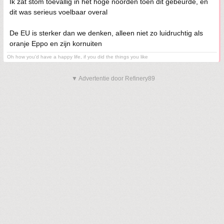
Ik zat stom toevallig in het hoge noorden toen dit gebeurde, en
dit was serieus voelbaar overal
De EU is sterker dan we denken, alleen niet zo luidruchtig als
oranje Eppo en zijn kornuiten
Oh how you'd have a happy life, if you did the things you like
▼ Advertentie door Refinery89