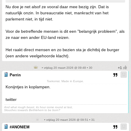
Nu doe je net alsof ze vooral daar mee bezig zijn. Dat is
natuurlijk onzin. In bureaucratie niet, mankracht van het
parlement niet, in tijd niet.
Voor de betreffende mensen is dit een "belangrijk probleem", als
ze naar een ander EU-land reizen.
Het raakt direct mensen en zo bezien sta je dichtbij de burger
(een andere veelgehoorde klacht).
• vrijdag 20 maart 2026 @ 09:48 • 30
Perrin
Toekomst. Made in Europe.
Konijntjes in koplampen.
twitter
And what rough beast, its hour come round at last,
Slouches towards Bethlehem to be born?
• vrijdag 20 maart 2026 @ 09:51 • 31
#ANONIEM