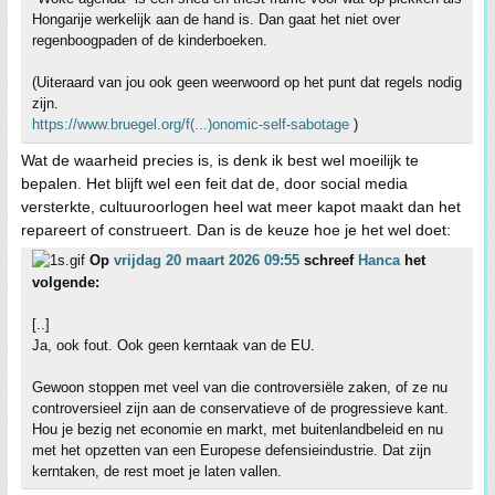
Hongarije werkelijk aan de hand is. Dan gaat het niet over
regenboogpaden of de kinderboeken.
(Uiteraard van jou ook geen weerwoord op het punt dat regels nodig
zijn.
https://www.bruegel.org/f(...)onomic-self-sabotage
)
Wat de waarheid precies is, is denk ik best wel moeilijk te
bepalen. Het blijft wel een feit dat de, door social media
versterkte, cultuuroorlogen heel wat meer kapot maakt dan het
repareert of construeert. Dan is de keuze hoe je het wel doet:
Op
vrijdag 20 maart 2026 09:55
schreef
Hanca
het
volgende:
[..]
Ja, ook fout. Ook geen kerntaak van de EU.
Gewoon stoppen met veel van die controversiële zaken, of ze nu
controversieel zijn aan de conservatieve of de progressieve kant.
Hou je bezig net economie en markt, met buitenlandbeleid en nu
met het opzetten van een Europese defensieindustrie. Dat zijn
kerntaken, de rest moet je laten vallen.