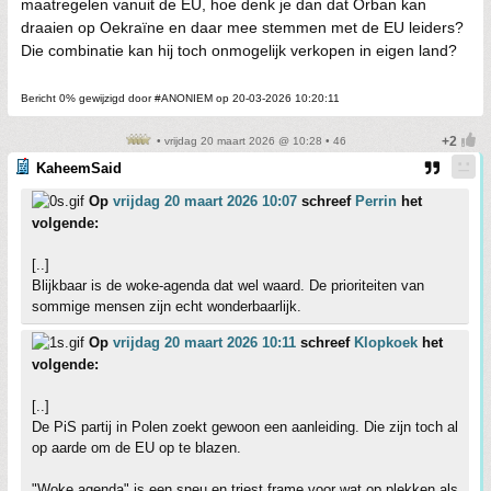
maatregelen vanuit de EU, hoe denk je dan dat Orban kan
draaien op Oekraïne en daar mee stemmen met de EU leiders?
Die combinatie kan hij toch onmogelijk verkopen in eigen land?
Bericht 0% gewijzigd door #ANONIEM op 20-03-2026 10:20:11
• vrijdag 20 maart 2026 @ 10:28 • 46
KaheemSaid
Op
vrijdag 20 maart 2026 10:07
schreef
Perrin
het
volgende:
[..]
Blijkbaar is de woke-agenda dat wel waard. De prioriteiten van
sommige mensen zijn echt wonderbaarlijk.
Op
vrijdag 20 maart 2026 10:11
schreef
Klopkoek
het
volgende:
[..]
De PiS partij in Polen zoekt gewoon een aanleiding. Die zijn toch al
op aarde om de EU op te blazen.
"Woke agenda" is een sneu en triest frame voor wat op plekken als