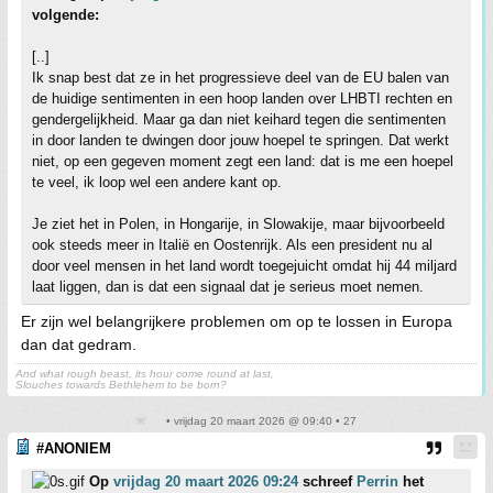
volgende:
[..]
Ik snap best dat ze in het progressieve deel van de EU balen van
de huidige sentimenten in een hoop landen over LHBTI rechten en
gendergelijkheid. Maar ga dan niet keihard tegen die sentimenten
in door landen te dwingen door jouw hoepel te springen. Dat werkt
niet, op een gegeven moment zegt een land: dat is me een hoepel
te veel, ik loop wel een andere kant op.
Je ziet het in Polen, in Hongarije, in Slowakije, maar bijvoorbeeld
ook steeds meer in Italië en Oostenrijk. Als een president nu al
door veel mensen in het land wordt toegejuicht omdat hij 44 miljard
laat liggen, dan is dat een signaal dat je serieus moet nemen.
Er zijn wel belangrijkere problemen om op te lossen in Europa
dan dat gedram.
And what rough beast, its hour come round at last,
Slouches towards Bethlehem to be born?
• vrijdag 20 maart 2026 @ 09:40 • 27
#ANONIEM
Op
vrijdag 20 maart 2026 09:24
schreef
Perrin
het