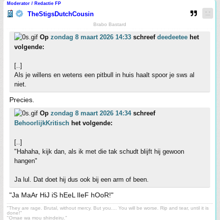
Moderator / Redactie FP
TheStigsDutchCousin
Brabo Bastard
Op
zondag 8 maart 2026 14:33
schreef
deedeetee
het
volgende:
[..]
Als je willens en wetens een pitbull in huis haalt spoor je sws al
niet.
Precies.
Op
zondag 8 maart 2026 14:34
schreef
BehoorlijkKritisch
het volgende:
[..]
"Hahaha, kijk dan, als ik met die tak schudt blijft hij gewoon
hangen"
Ja lul. Dat doet hij dus ook bij een arm of been.
"Ja MaAr HiJ iS hEeL lIeF hOoR!"
"They are rage. Brutal, without mercy. But you.... You will be worse. Rip and tear, until it is
done!"
"Omae wa mou shindeiru."