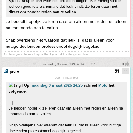
Sja dat snap ik dan weer niet dat soort dingen. Paktraining vind ik
wel een goed iets als iemand dat leuk vindt.
Ze leren daar niet
direct om zonder reden aan te vallen
Je bedoelt hopelijk 'ze leren daar om alleen met reden en alleen
na commando aan te vallen'
Snap overigens niet waarom dat leuk is, dat is alleen voor
nuttige doeleinden professioneel degelijk begeleid
Oh how you'd have a happy life, if you did the things you like
• maandag 9 maart 2026 @ 14:55 • 27
piere
doe mij maar bier
Op
maandag 9 maart 2026 14:25
schreef
Molo
het
volgende:
[..]
Je bedoelt hopelijk 'ze leren daar om alleen met reden en alleen na
commando aan te vallen'
Snap overigens niet waarom dat leuk is, dat is alleen voor nuttige
doeleinden professioneel degelijk begeleid