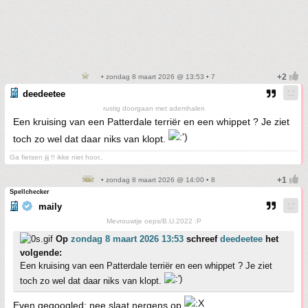
• zondag 8 maart 2026 @ 13:53 • 7
deedeetee
rustig doorgaan met ademhalen
Een kruising van een Patterdale terriër en een whippet ? Je ziet
toch zo wel dat daar niks van klopt.
Ga fietsen jij !! ikke niet hoor..
• zondag 8 maart 2026 @ 14:00 • 8
Spellchecker
maily
Mevrouwtje oeps/B.U.2022 :P
Op
zondag 8 maart 2026 13:53
schreef
deedeetee
het
volgende:
Een kruising van een Patterdale terriër en een whippet ? Je ziet
toch zo wel dat daar niks van klopt.
Even gegoogled; nee slaat nergens op