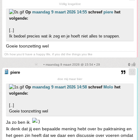
Völlig losgelöst
Op
maandag 9 maart 2026 14:55
schreef
piere
het
volgende:
[..]
Ik bedoel precies wat ik zeg en je hoeft niet alles te snappen.
Goeie toonzetting wel
Oh how you'd have a happy life, if you did the things you like
• maandag 9 maart 2026 @ 15:54 • 29
piere
doe mij maar bier
Op
maandag 9 maart 2026 14:58
schreef
Molo
het
volgende:
[..]
Goeie toonzetting wel
Ja zo ben ik.
Ik denk dat jij een bepaalde mening hebt over bv paktraining en
het geen zin heeft dat we daar een discussie over voeren omdat