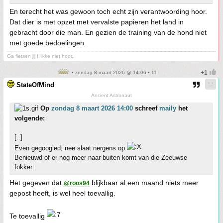
En terecht het was gewoon toch echt zijn verantwoording hoor.
Dat dier is met opzet met vervalste papieren het land in
gebracht door die man. En gezien de training van de hond niet
met goede bedoelingen.
Ga fietsen jij !! ikke niet hoor..
• zondag 8 maart 2026 @ 14:06 • 11
StateOfMind
Ancient Astronaut
Op
zondag 8 maart 2026 14:00
schreef
maily
het
volgende:
[..]
Even gegoogled; nee slaat nergens op
Benieuwd of er nog meer naar buiten komt van die Zeeuwse
fokker.
Het gegeven dat
blijkbaar al een maand niets meer
@roos94
gepost heeft, is wel heel toevallig.
Te toevallig