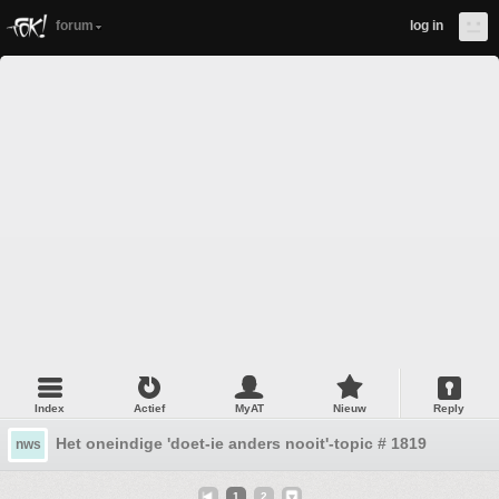
forum
log in
Index
Actief
MyAT
Nieuw
Reply
Het oneindige 'doet-ie anders nooit'-topic # 1819
nws
1
2