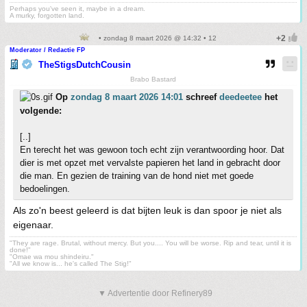
Perhaps you've seen it, maybe in a dream.
A murky, forgotten land.
• zondag 8 maart 2026 @ 14:32 • 12
Moderator / Redactie FP
TheStigsDutchCousin
Brabo Bastard
Op
zondag 8 maart 2026 14:01
schreef
deedeetee
het
volgende:
[..]
En terecht het was gewoon toch echt zijn verantwoording hoor. Dat
dier is met opzet met vervalste papieren het land in gebracht door
die man. En gezien de training van de hond niet met goede
bedoelingen.
Als zo'n beest geleerd is dat bijten leuk is dan spoor je niet als
eigenaar.
"They are rage. Brutal, without mercy. But you.... You will be worse. Rip and tear, until it is
done!"
"Omae wa mou shindeiru."
"All we know is... he's called The Stig!"
▼ Advertentie door Refinery89