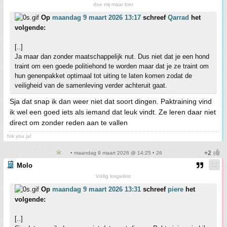
doe mij maar bier
Op
maandag 9 maart 2026 13:17
schreef
Qarrad
het
volgende:
[..]
Ja maar dan zonder maatschappelijk nut. Dus niet dat je een hond
traint om een goede politiehond te worden maar dat je ze traint om
hun genenpakket optimaal tot uiting te laten komen zodat de
veiligheid van de samenleving verder achteruit gaat.
Sja dat snap ik dan weer niet dat soort dingen. Paktraining vind
ik wel een goed iets als iemand dat leuk vindt. Ze leren daar niet
direct om zonder reden aan te vallen
fok you ja!
• maandag 9 maart 2026 @ 14:25 • 26
Molo
Völlig losgelöst
Op
maandag 9 maart 2026 13:31
schreef
piere
het
volgende:
[..]