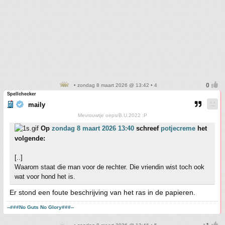
• zondag 8 maart 2026 @ 13:42 • 4
Spellchecker
maily
Mevrouwtje oeps/B.U.2022 :P
Op
zondag 8 maart 2026 13:40
schreef
potjecreme
het
volgende:
[..]
Waarom staat die man voor de rechter. Die vriendin wist toch ook
wat voor hond het is.
Er stond een foute beschrijving van het ras in de papieren.
--###No Guts No Glory###--