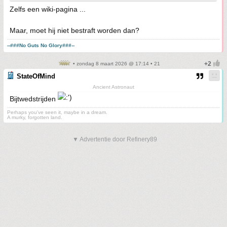
Zelfs een wiki-pagina ...
Maar, moet hij niet bestraft worden dan?
--###No Guts No Glory###--
• zondag 8 maart 2026 @ 17:14 • 21
StateOfMind
Ancient Astronaut
Bijtwedstrijden
Perhaps you've seen it, maybe in a dream.
A murky, forgotten land.
▼ Advertentie door Refinery89