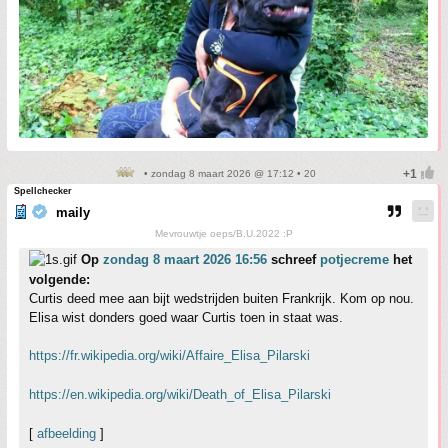
• zondag 8 maart 2026 @ 17:12 • 20
Spellchecker
maily
Mevrouwtje oeps/B.U.2022 :P
Op
zondag 8 maart 2026 16:56
schreef
potjecreme
het
volgende:
Curtis deed mee aan bijt wedstrijden buiten Frankrijk. Kom op nou.
Elisa wist donders goed waar Curtis toen in staat was.
https://fr.wikipedia.org/wiki/Affaire_Elisa_Pilarski
https://en.wikipedia.org/wiki/Death_of_Elisa_Pilarski
[
afbeelding
]