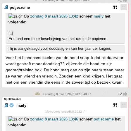
• zondag 8 maart 2026 @ 13:46 • 5
potjecreme
Op
zondag 8 maart 2026 13:42
schreef
maily
het
volgende:
[..]
Er stond een foute beschrijving van het ras in de papieren.
Hij is aangeklaagd voor doodslag en kan tien jaar cel krijgen.
Voor het binnensmokkelen van de hond snap ik dat hij daarvoor
wordt gestraft maar doodslag?? zij kende die hond en zijn
gedrag/training ook. De hond mag dan op zijn naam staan maar
ze waren vriend en vriendin. Zouden een kind krijgen. Het gaat
niet om een vriendin die eens in de zoveel tijd op bezoek kwam.
• zondag 8 maart 2026 @ 13:48 • 6
Spellchecker
maily
Mevrouwtje oeps/B.U.2022 :P
Op
zondag 8 maart 2026 13:46
schreef
potjecreme
het
volgende: