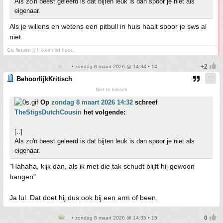
Als zo'n beest geleerd is dat bijten leuk is dan spoor je niet als
eigenaar.
Als je willens en wetens een pitbull in huis haalt spoor je sws al
niet.
Ga fietsen jij !! ikke niet hoor..
• zondag 8 maart 2026 @ 14:34 • 14
BehoorlijkKritisch
Niet te kritisch
Op
zondag 8 maart 2026 14:32
schreef
TheStigsDutchCousin
het volgende:
[..]
Als zo'n beest geleerd is dat bijten leuk is dan spoor je niet als
eigenaar.
"Hahaha, kijk dan, als ik met die tak schudt blijft hij gewoon
hangen"
Ja lul. Dat doet hij dus ook bij een arm of been.
• zondag 8 maart 2026 @ 14:35 • 15