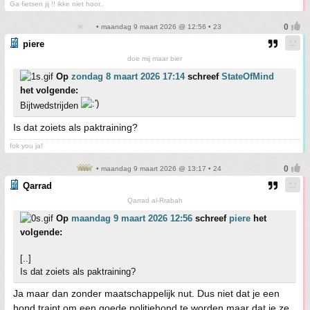
Ga fietsen jij !! ikke niet hoor..
• maandag 9 maart 2026 @ 12:56 • 23
piere
doe mij maar bier
Op
zondag 8 maart 2026 17:14
schreef
StateOfMind
het volgende:
Bijtwedstrijden
Is dat zoiets als paktraining?
fok you ja!
• maandag 9 maart 2026 @ 13:17 • 24
Qarrad
Qarrad al-Rrabah
Op
maandag 9 maart 2026 12:56
schreef
piere
het
volgende:
[..]
Is dat zoiets als paktraining?
Ja maar dan zonder maatschappelijk nut. Dus niet dat je een
hond traint om een goede politiehond te worden maar dat je ze