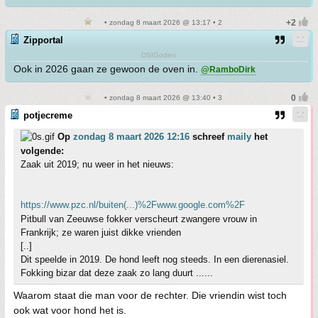
• zondag 8 maart 2026 @ 13:17 • 2
Zipportal
DSIGoden
Ook in 2026 gaan ze gewoon de oven in.
@RamboDirk
• zondag 8 maart 2026 @ 13:40 • 3
potjecreme
Op
zondag 8 maart 2026 12:16
schreef
maily
het
volgende:
Zaak uit 2019; nu weer in het nieuws:
https://www.pzc.nl/buiten(...)%2Fwww.google.com%2F
Pitbull van Zeeuwse fokker verscheurt zwangere vrouw in
Frankrijk; ze waren juist dikke vrienden
[..]
Dit speelde in 2019. De hond leeft nog steeds. In een dierenasiel.
Fokking bizar dat deze zaak zo lang duurt ......
Waarom staat die man voor de rechter. Die vriendin wist toch
ook wat voor hond het is.