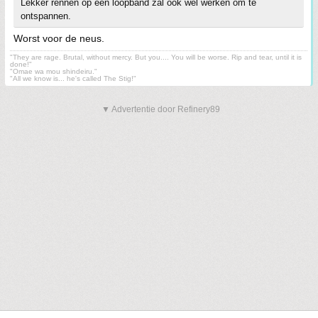
Lekker rennen op een loopband zal ook wel werken om te
ontspannen.
Worst voor de neus.
"They are rage. Brutal, without mercy. But you.... You will be worse. Rip and tear, until it is
done!"
"Omae wa mou shindeiru."
"All we know is... he's called The Stig!"
▼ Advertentie door Refinery89