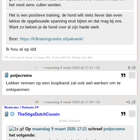
het nooit eens zullen worden.
Het is een positieve training, de hond wilt niets liever dan even
lekker de opgebouwde spanning eruit bijten en dat mag bij ons.
Want zo beloon je de hond voor al zijn harde werk.
Bron:
https://k9trainingcentre.nl/pakwerk/
Ik hou al op idd
Oh how you'd have a happy life, if you did the things you like
• maandag 9 maart 2026 @ 17:21 • 32
potjecreme
Lekker rennen op een loopband zal ook wel werken om te
ontspannen.
• maandag 9 maart 2026 @ 17:59 • 33
Moderator / Redactie FP
TheStigsDutchCousin
Brabo Bastard
Op
maandag 9 maart 2026 17:21
schreef
potjecreme
het volgende: