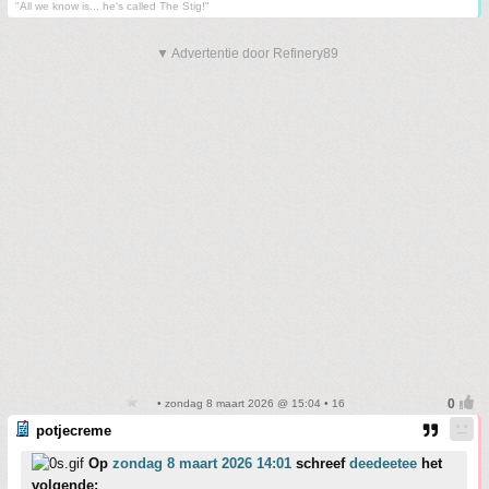
"All we know is... he's called The Stig!"
▼ Advertentie door Refinery89
• zondag 8 maart 2026 @ 15:04 • 16
potjecreme
Op
zondag 8 maart 2026 14:01
schreef
deedeetee
het
volgende: