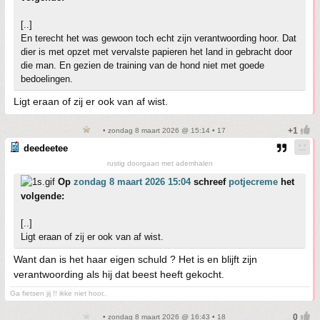
[..]
En terecht het was gewoon toch echt zijn verantwoording hoor. Dat
dier is met opzet met vervalste papieren het land in gebracht door
die man. En gezien de training van de hond niet met goede
bedoelingen.
Ligt eraan of zij er ook van af wist.
• zondag 8 maart 2026 @ 15:14 • 17
deedeetee
rustig doorgaan met ademhalen
Op
zondag 8 maart 2026 15:04
schreef
potjecreme
het
volgende:
[..]
Ligt eraan of zij er ook van af wist.
Want dan is het haar eigen schuld ? Het is en blijft zijn
verantwoording als hij dat beest heeft gekocht.
Ga fietsen jij !! ikke niet hoor..
• zondag 8 maart 2026 @ 16:43 • 18