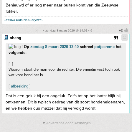
Benieuwd of er nog meer naar buiten komt van die Zeeuwse
fokker.
--###No Guts No Glory###--
• zondag 8 maart 2026 @ 14:01 • 9
oheng
Op
zondag 8 maart 2026 13:40
schreef
potjecreme
het
volgende:
[..]
Waarom staat die man voor de rechter. Die vriendin wist toch ook
wat voor hond het is.
[
afbeelding
]
Dat is een geluk bij een ongeluk. Zelfs tot op het laatst blijft hij
ontkennen. Dit is typisch gedrag van dit soort hondeneigenaren,
en we hebben dus mazzel dat hij vervolgd wordt.
▼ Advertentie door Refinery89