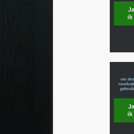
J
ik
om dez
noodzake
gebruik
J
ik