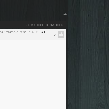
actieve topics
nieuwe topics
ag 8 maart 2026 @ 04:57
:06
#1