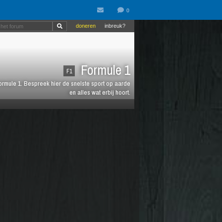
doneren
inbreuk?
Formule 1
F1
 Formule 1. Bespreek hier de snelste sport op aarde
en alles wat erbij hoort.