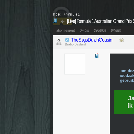
Index
»
formule 1
[Live] Formula 1 Australian Grand Prix
abonnement
Unibet
Coolblue
Bitvavo
TheStigsDutchCousin
Brabo Bastard
om dez
noodzake
gebruik
J
ik