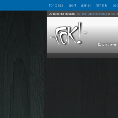
frontpage
sport
games
film & tv
web
Je bent niet ingelogd.
Klik hier om in te loggen
of
hier 
11 constructeu