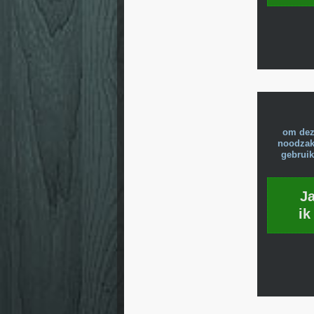
om dez
noodzake
gebruik
J
ik