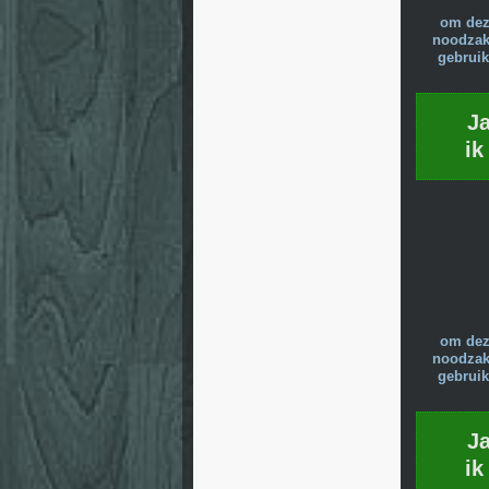
om dez
noodzake
gebruik
J
ik
om dez
noodzake
gebruik
J
ik