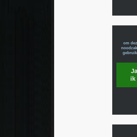
om dez
noodzake
gebruik
J
ik