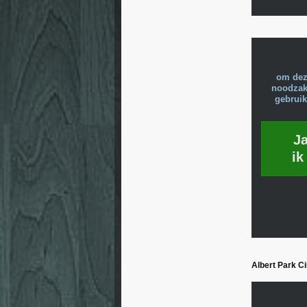
om dez
noodzake
gebruik
J
ik
Albert Park Ci