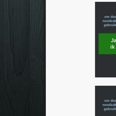
om dez
noodzake
gebruik
J
ik
om dez
noodzake
gebruik