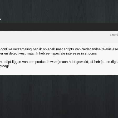
s
zater
soonlijke verzameling ben ik op zoek naar scripts van Nederlandse televisiese
ller en detectives, maar ik heb een speciale interesse in sitcoms
 script liggen van een productie waar je aan hebt gewerkt, of heb je een digital
graag!