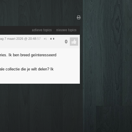
actieve topics
nieuwe topics
dag 7 maart 2026 @ 20:48
:57
#1
ries. Ik ben breed geïnteresseerd
e collectie die je wilt delen? Ik