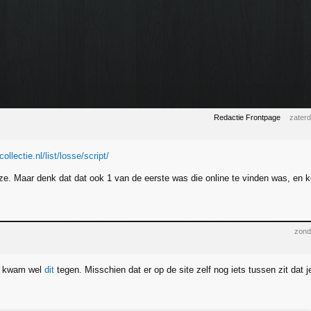
Redactie Frontpage
zater
collectie.nl/list/losse/script/
ze. Maar denk dat dat ook 1 van de eerste was die online te vinden was, en ke
zond
ar kwam wel
dit
tegen. Misschien dat er op de site zelf nog iets tussen zit dat 