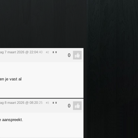
dag 7 maart 2026 @ 22:04
:40
#2
n je vast al
ag 8 maart 2026 @ 08:20
:25
#3
je aanspreekt.