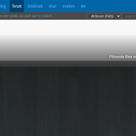
log
forum
fotoboek
chat
zoeken
dm
om een gratis account aan te maken
.
Flitsende films 