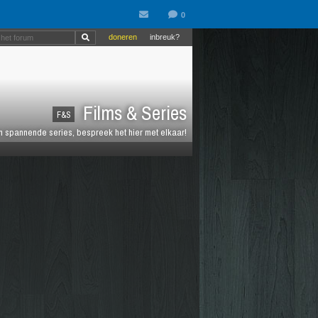
doneren
inbreuk?
Films & Series
F&S
en spannende series, bespreek het hier met elkaar!