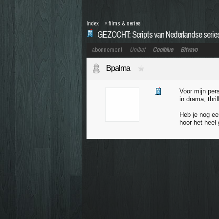
Index
»
films & series
GEZOCHT: Scripts van Nederlandse serie
abonnement
Unibet
Coolblue
Bitvavo
Bpalma
Voor mijn per
in drama, thri
Heb je nog een
hoor het heel 