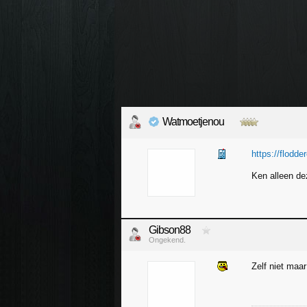
Watmoetjenou
https://flodder
Ken alleen de
Gibson88
Ongekend.
Zelf niet ma