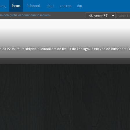
log
forum
fotoboek
chat
zoeken
dm
om een gratis account aan te maken
.
rs en 22 coureurs strijden allemaal om de titel in de koningsklasse van de autosport: