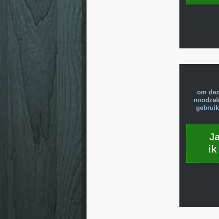
om dez
noodzake
gebruik
J
ik