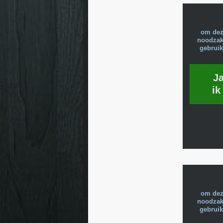
om dez
noodzake
gebruik
J
ik
om dez
noodzake
gebruik