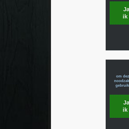
J
ik
om dez
noodzake
gebruik
J
ik