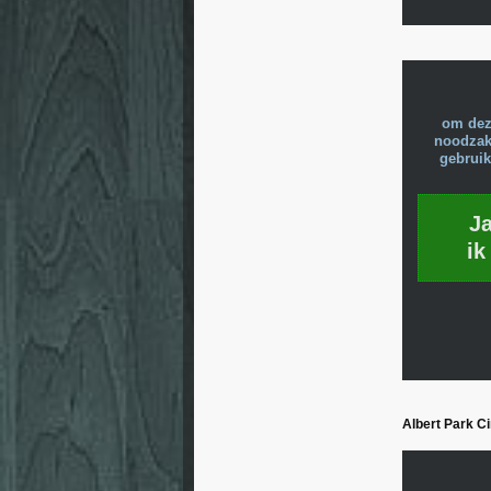
om dez
noodzake
gebruik
J
ik
Albert Park Ci