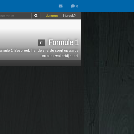
doneren
inbreuk?
Formule 1
F1
 Formule 1. Bespreek hier de snelste sport op aarde
en alles wat erbij hoort.