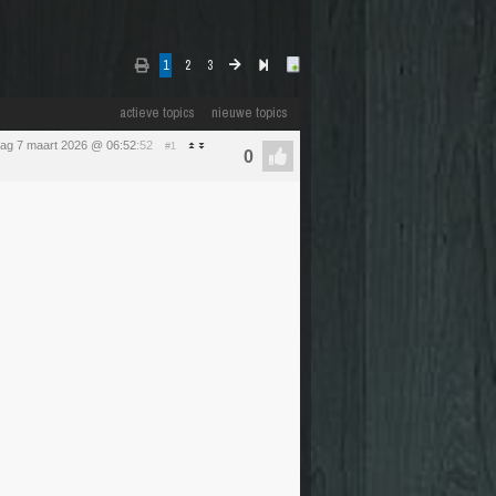
1
2
3
actieve topics
nieuwe topics
dag 7 maart 2026 @ 06:52
:52
#1