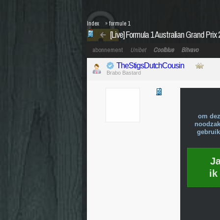
Index
»
formule 1
[Live] Formula 1 Australian Grand Prix
abonnement
Unibet
Coolblue
Bitvavo
TheStigsDutchCousin
Brabo Bastard
om dez
noodzake
gebruik
J
ik