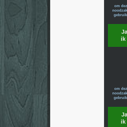
om dez
noodzake
gebruik
J
ik
om dez
noodzake
gebruik
J
ik