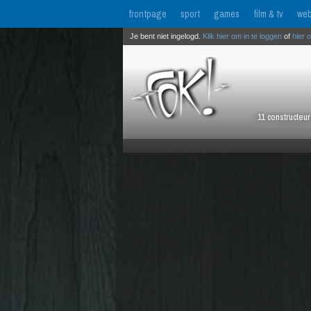
frontpage
sport
games
film & tv
web
Je bent niet ingelogd.
Klik hier om in te loggen
of
hier 
11 constructeu