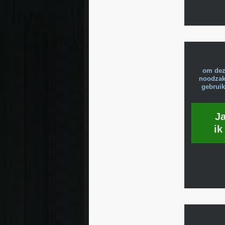
om dez
noodzake
gebruik
J
ik