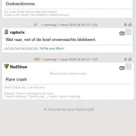
Godverdomme.
De oude oude layout was veel beter!!
vosss is de naam, met dubbel s welteverstaan.
• zaterdag 7 maart 2026 @ 06:12 • 152
raptorix
Wat raar, net of de boel onverwachts blokkeert.
🕰️₿🕰️₿🕰️₿🕰️₿🕰️₿🕰️
TikTok next Block
• zaterdag 7 maart 2026 @ 06:12 • 153
RedShoe
Sharp knives create scars
Rare crash
Don't follow me. I am lost too
.
Please. There's nothing to do here.
There's nothing. There's just....I mean, there's nothing.
▼ Advertentie door Refinery89