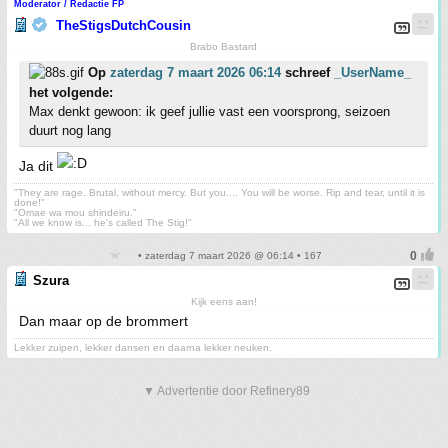
Moderator / Redactie FP
TheStigsDutchCousin
Brabo Bastard
Op
zaterdag 7 maart 2026 06:14
schreef
_UserName_
het volgende:
Max denkt gewoon: ik geef jullie vast een voorsprong, seizoen
duurt nog lang
Ja dit
"They are rage. Brutal, without mercy. But you.... You will be worse. Rip and tear, until it is
done!"
"Omae wa mou shindeiru."
"All we know is... he's called The Stig!"
• zaterdag 7 maart 2026 @ 06:14 • 167
Szura
Kijk eens aan!
Dan maar op de brommert
Lekker zuipen, lekker dansen en daarna lekker neuken.
▼ Advertentie door Refinery89