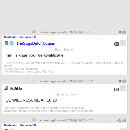
• zaterdag 7 maart 2026 @ 06:15 • 173
Moderator / Redactie FP
TheStigsDutchCousin
Brabo Bastard
Kimi is klaar voor de kwalificatie.
"They are rage. Brutal, without mercy. But you.... You will be worse. Rip and tear, until it is
done!"
"Omae wa mou shindeiru."
"All we know is... he's called The Stig!"
• zaterdag 7 maart 2026 @ 06:15 • 174
HiDiHo
hdhmedia.online
Q1 WILL RESUME AT 16:19
Aan mijn uitspraken kunnen geen rechten ontleend worden
Uitspraken uit het verleden geven geen garantie voor de toekomst
• zaterdag 7 maart 2026 @ 06:15 • 175
Moderator / Redactie FP