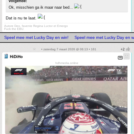
volgende:
Ok, misschien ga ik maar naar bed...
Dat is nu te laat.
Autore Deo, favente Regina Luctor et Emergo
Fuck the EBU.
Speel mee met Lucky Day en win!
Speel mee met Lucky Day en w
• zaterdag 7 maart 2026 @ 06:13 • 161
HiDiHo
hdhmedia.online