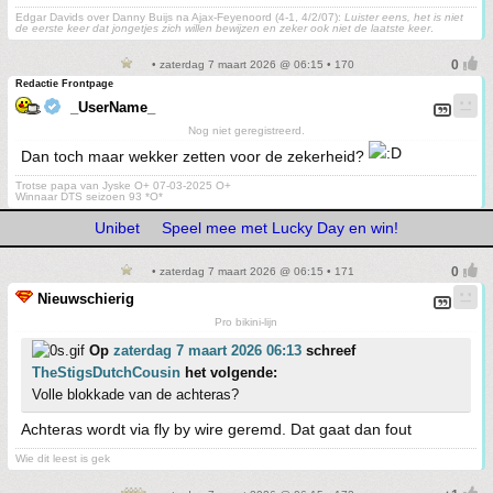
Edgar Davids over Danny Buijs na Ajax-Feyenoord (4-1, 4/2/07):
Luister eens, het is niet
de eerste keer dat jongetjes zich willen bewijzen en zeker ook niet de laatste keer
.
• zaterdag 7 maart 2026 @ 06:15 • 170
Redactie Frontpage
_UserName_
Nog niet geregistreerd.
Dan toch maar wekker zetten voor de zekerheid?
Trotse papa van Jyske O+ 07-03-2025 O+
Winnaar DTS seizoen 93 *O*
Unibet
Speel mee met Lucky Day en win!
• zaterdag 7 maart 2026 @ 06:15 • 171
Nieuwschierig
Pro bikini-lijn
Op
zaterdag 7 maart 2026 06:13
schreef
TheStigsDutchCousin
het volgende:
Volle blokkade van de achteras?
Achteras wordt via fly by wire geremd. Dat gaat dan fout
Wie dit leest is gek