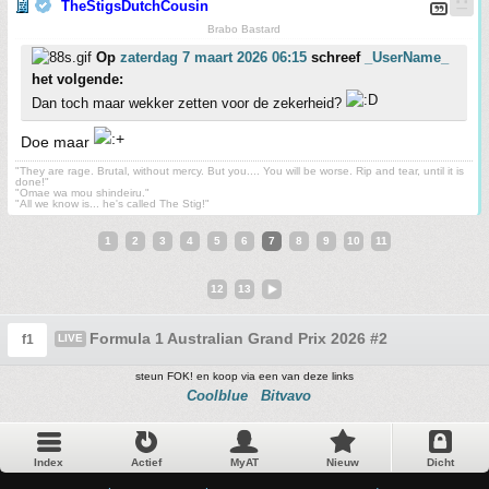
TheStigsDutchCousin
Brabo Bastard
Op
zaterdag 7 maart 2026 06:15
schreef
_UserName_
het volgende:
Dan toch maar wekker zetten voor de zekerheid?
Doe maar
"They are rage. Brutal, without mercy. But you.... You will be worse. Rip and tear, until it is
done!"
"Omae wa mou shindeiru."
"All we know is... he's called The Stig!"
1
2
3
4
5
6
7
8
9
10
11
12
13
Formula 1 Australian Grand Prix 2026 #2
f1
LIVE
steun FOK! en koop via een van deze links
Coolblue
Bitvavo
Index
Actief
MyAT
Nieuw
Dicht