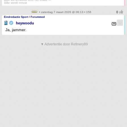
stilte wordt onrust
• zaterdag 7 maart 2026 @ 06:13 • 156
Eindredactie Sport / Forummod
heywoodu
Ja, jammer.
▼ Advertentie door Refinery89