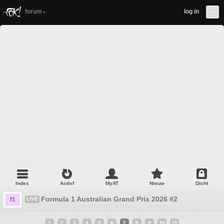
forum
log in
Index
Actief
MyAT
Nieuw
Dicht
Formula 1 Australian Grand Prix 2026 #2
f1
LIVE
1
2
3
4
5
6
7
8
9
10
11