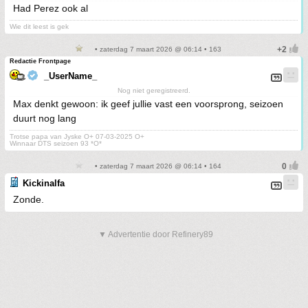
Had Perez ook al
Wie dit leest is gek
• zaterdag 7 maart 2026 @ 06:14 • 163
Redactie Frontpage
_UserName_
Nog niet geregistreerd.
Max denkt gewoon: ik geef jullie vast een voorsprong, seizoen
duurt nog lang
Trotse papa van Jyske O+ 07-03-2025 O+
Winnaar DTS seizoen 93 *O*
• zaterdag 7 maart 2026 @ 06:14 • 164
Kickinalfa
Zonde.
▼ Advertentie door Refinery89