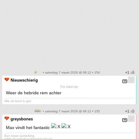
• zaterdag 7 maart 2026 @ 06:12 • 154
Nieuwschierig
Pro bikini-lijn
Weer de hebride rem achter
Wie dit leest is gek
• zaterdag 7 maart 2026 @ 06:12 • 155
greysbones
Max vindt het fantastic
Een losse opmerking
glijdt als schaduw door het draad —