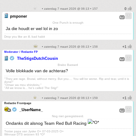
• zaterdag 7 maart 2026 @ 06:13 • 157
pmponer
One Punch is enough
Ja die houdt er wel lol in zo
Drop you like an ill, bad habit
• zaterdag 7 maart 2026 @ 06:13 • 158
Moderator / Redactie FP
TheStigsDutchCousin
Brabo Bastard
Volle blokkade van de achteras?
"They are rage. Brutal, without mercy. But you.... You will be worse. Rip and tear, until it is
done!"
"Omae wa mou shindeiru."
"All we know is... he's called The Stig!"
• zaterdag 7 maart 2026 @ 06:13 • 159
Redactie Frontpage
_UserName_
Nog niet geregistreerd.
Ondanks dit alsnog Team Red Bull Racing
Trotse papa van Jyske O+ 07-03-2025 O+
Winnaar DTS seizoen 93 *O*