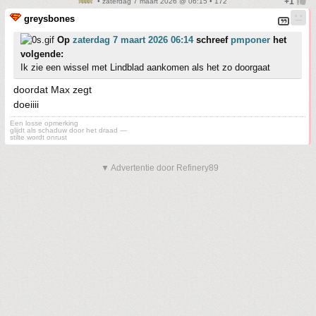
• zaterdag 7 maart 2026 @ 06:15 • 172
greysbones
Op
zaterdag 7 maart 2026 06:14
schreef
pmponer
het
volgende:
Ik zie een wissel met Lindblad aankomen als het zo doorgaat
doordat Max zegt
doeiiii
Een losse opmerking
glijdt als schaduw door het draad —
stilte wordt onrust
▼ Advertentie door Refinery89