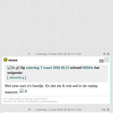
• zaterdag 7 maart 2026 @ 06:14 • 165
vosss
Op
zaterdag 7 maart 2026 06:13
schreef
HiDiHo
het
volgende:
[
afbeelding
]
Wel zeer aan z'n handje. En dat zie ik ook wel in de replay
waarom.
De oude oude layout was veel beter!!
vosss is de naam, met dubbel s welteverstaan.
• zaterdag 7 maart 2026 @ 06:14 • 166