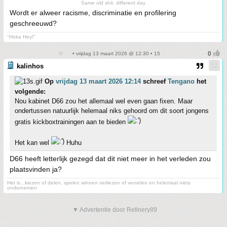
Same old shit, different day
Wordt er alweer racisme, discriminatie en profilering
geschreeuwd?
"Hoka Hey!"
• vrijdag 13 maart 2026 @ 12:30 • 15
kalinhos
Op
vrijdag 13 maart 2026 12:14
schreef
Tengano
het
volgende:
Nou kabinet D66 zou het allemaal wel even gaan fixen. Maar
ondertussen natuurlijk helemaal niks gehoord om dit soort jongens
gratis kickboxtrainingen aan te bieden
Het kan wel
Huhu
D66 heeft letterlijk gezegd dat dit niet meer in het verleden zou
plaatsvinden ja?
Het is...kiezen of delen, spelen winnen verliezen of vervelen en helemaal niets
ondernemen
▼ Advertentie door Refinery89