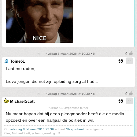
• vrijdag 6 maart 2026 @ 19:23 • 5
Toine51
Laat me raden,
Lieve jongen die net zijn opleiding zorg af had...
• vrijdag 6 maart 2026 @ 19:30 • 6
MichaelScott
fulltime CEO//parttime fluffer
Nu maar hopen dat hij geen pleegmoeder heeft die de media
opzoekt en over een halfjaar de politiek in wil.
Op
zaterdag 8 februari 2014 23:39
schreef
Slaapscheet
het volgende:
Oke, MichaelScott, je bent geweldig. :D