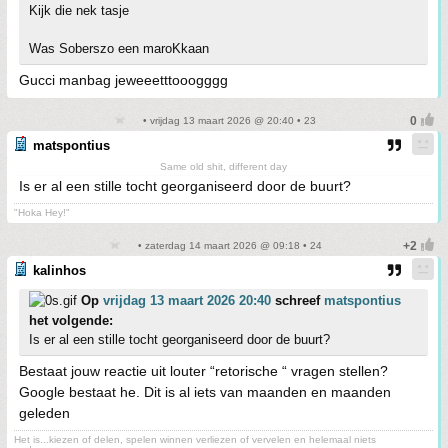
Kijk die nek tasje
Was Soberszo een maroKkaan
Gucci manbag jeweeetttooogggg
• vrijdag 13 maart 2026 @ 20:40 • 23
matspontius
Same old shit, different day
Is er al een stille tocht georganiseerd door de buurt?
"Hoka Hey!"
• zaterdag 14 maart 2026 @ 09:18 • 24
kalinhos
Op
vrijdag 13 maart 2026 20:40
schreef
matspontius
het volgende:
Is er al een stille tocht georganiseerd door de buurt?
Bestaat jouw reactie uit louter “retorische “ vragen stellen?
Google bestaat he. Dit is al iets van maanden en maanden
geleden
Het is...kiezen of delen, spelen winnen verliezen of vervelen en helemaal niets