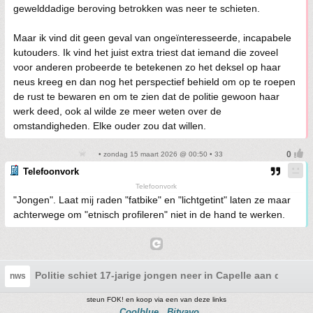
gewelddadige beroving betrokken was neer te schieten.
Maar ik vind dit geen geval van ongeïnteresseerde, incapabele
kutouders. Ik vind het juist extra triest dat iemand die zoveel
voor anderen probeerde te betekenen zo het deksel op haar
neus kreeg en dan nog het perspectief behield om op te roepen
de rust te bewaren en om te zien dat de politie gewoon haar
werk deed, ook al wilde ze meer weten over de
omstandigheden. Elke ouder zou dat willen.
• zondag 15 maart 2026 @ 00:50 • 33
Telefoonvork
Telefoonvork
"Jongen". Laat mij raden "fatbike" en "lichtgetint" laten ze maar
achterwege om "etnisch profileren" niet in de hand te werken.
Politie schiet 17-jarige jongen neer in Capelle aan den IJs
nws
steun FOK! en koop via een van deze links
Coolblue
Bitvavo