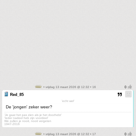
• vrijdag 13 maart 2026 @ 12:32 • 16
Red_85
'echt wel'
De 'jongen' zeker weer?
'Je gaat het pas zien als je het doorhebt'
'Ieder nadeel heb zijn voordeel'
We zullen je nooit, nooit vergeten
1947-2016
• vrijdag 13 maart 2026 @ 12:32 • 17