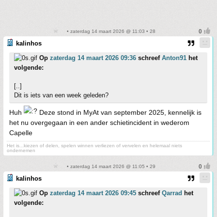
• zaterdag 14 maart 2026 @ 11:03 • 28
kalinhos
Op
zaterdag 14 maart 2026 09:36
schreef
Anton91
het
volgende:
[..]
Dit is iets van een week geleden?
Huh
Deze stond in MyAt van september 2025, kennelijk is
het nu overgegaan in een ander schietincident in wederom
Capelle
Het is...kiezen of delen, spelen winnen verliezen of vervelen en helemaal niets
ondernemen
• zaterdag 14 maart 2026 @ 11:05 • 29
kalinhos
Op
zaterdag 14 maart 2026 09:45
schreef
Qarrad
het
volgende: