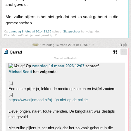
snel gevuld.
Met zulke pijlers is het niet gek dat het zo vaak gebeurt in die
gemeenschap.
Op
zaterdag 8 februari 2014 23:39
schreef
Slaapscheet
het volgende:
Oke, MichaelScott, je bent geweldig. :D
• zaterdag 14 maart 2026 @ 12:56 • 32
Qarrad
Qarrad al-Rrabah
Op
zaterdag 14 maart 2026 12:03
schreef
MichaelScott
het volgende:
[..]
Een echte pijler ja, lekker de media opzoeken en twijfel zaaien:
[..]
https://www.rijnmond.nl/a(...)n-niet-op-de-politie
Lieve jongen, naïef, foute vrienden. De bingokaart was destijds
snel gevuld.
Met zulke pijlers is het niet gek dat het zo vaak gebeurt in die