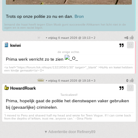
Trots op onze politie zo nu en dan.
Bron
Iemand die haat heeft tegen Elon Musk gunt succesvolle Afrikanen het licht niet in de
ogen en is een racist bigot.
• vrijdag 6 maart 2026 @ 19:13 • 2
kwiwi
de enige echte.
Prima werk verricht zo te zien
<a href="https://forum.fok.nl/topic/1321859/1/30" target="_blank" >HuHu en kwiwi hebben
een kindje gemaakt</a> O+
• vrijdag 6 maart 2026 @ 19:16 • 3
HowardRoark
Tacticalized!
Prima, hopelijk gaat de politie het dienstwapen vaker gebruiken
bij (gevaarlijke) criminelen.
'I moved to Peru and shaved half my head and wrote for Teen Vogue. If I can come back
from the depths of leftism, trust me, anyone can.' - Gina Florio
▼ Advertentie door Refinery89