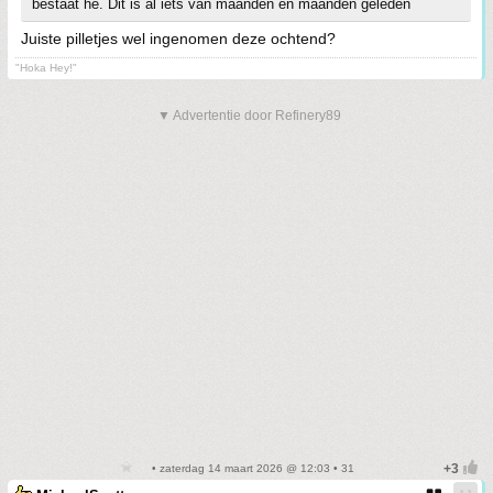
bestaat he. Dit is al iets van maanden en maanden geleden
Juiste pilletjes wel ingenomen deze ochtend?
"Hoka Hey!"
▼ Advertentie door Refinery89
• zaterdag 14 maart 2026 @ 12:03 • 31