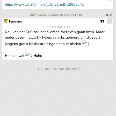
https://www.ad.nl/binnenl(...)d-zij-zelf~a28b3c73/
• vrijdag 13 maart 2026 @ 12:14 • 12
Tengano
Try not to think of me
Nou kabinet D66 zou het allemaal wel even gaan fixen. Maar
ondertussen natuurlijk helemaal niks gehoord om dit soort
jongens gratis kickboxtrainingen aan te bieden
Het kan wel
Huhu
▼ Advertentie door Refinery89