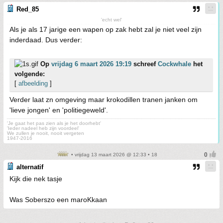
Red_85
'echt wel'
Als je als 17 jarige een wapen op zak hebt zal je niet veel zijn
inderdaad. Dus verder:
Op
vrijdag 6 maart 2026 19:19
schreef
Cockwhale
het
volgende:
[
afbeelding
]
Verder laat zn omgeving maar krokodillen tranen janken om
'lieve jongen' en 'politiegeweld'.
'Je gaat het pas zien als je het doorhebt'
'Ieder nadeel heb zijn voordeel'
We zullen je nooit, nooit vergeten
1947-2016
• vrijdag 13 maart 2026 @ 12:33 • 18
alternatif
Kijk die nek tasje
Was Soberszo een maroKkaan