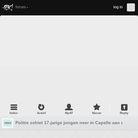
forum
log in
Index
Actief
MyAT
Nieuw
Reply
Politie schiet 17-jarige jongen neer in Capelle aan den IJs
nws