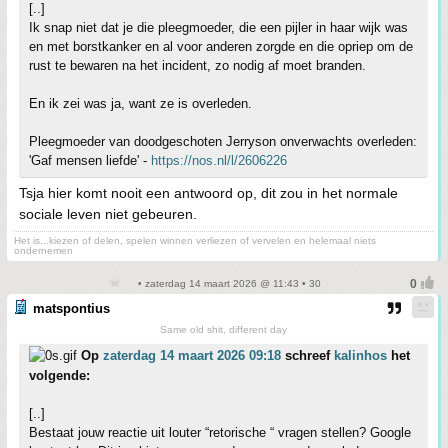
[..]
Ik snap niet dat je die pleegmoeder, die een pijler in haar wijk was
en met borstkanker en al voor anderen zorgde en die opriep om de
rust te bewaren na het incident, zo nodig af moet branden.
En ik zei was ja, want ze is overleden.
Pleegmoeder van doodgeschoten Jerryson onverwachts overleden:
'Gaf mensen liefde' -
https://nos.nl/l/2606226
Tsja hier komt nooit een antwoord op, dit zou in het normale
sociale leven niet gebeuren.
Het is...kiezen of delen, spelen winnen verliezen of vervelen en helemaal niets
ondernemen
• zaterdag 14 maart 2026 @ 11:43 • 30
matspontius
Same old shit, different day
Op
zaterdag 14 maart 2026 09:18
schreef
kalinhos
het
volgende:
[..]
Bestaat jouw reactie uit louter “retorische “ vragen stellen? Google