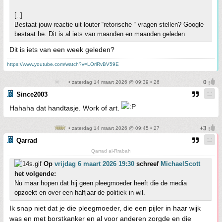
[..]
Bestaat jouw reactie uit louter “retorische “ vragen stellen? Google
bestaat he. Dit is al iets van maanden en maanden geleden
Dit is iets van een week geleden?
https://www.youtube.com/watch?v=LOrlRvBV59E
• zaterdag 14 maart 2026 @ 09:39 • 26
Since2003
Hahaha dat handtasje. Work of art.
• zaterdag 14 maart 2026 @ 09:45 • 27
Qarrad
Qarrad al-Rrabah
Op
vrijdag 6 maart 2026 19:30
schreef
MichaelScott
het volgende:
Nu maar hopen dat hij geen pleegmoeder heeft die de media
opzoekt en over een halfjaar de politiek in wil.
Ik snap niet dat je die pleegmoeder, die een pijler in haar wijk
was en met borstkanker en al voor anderen zorgde en die