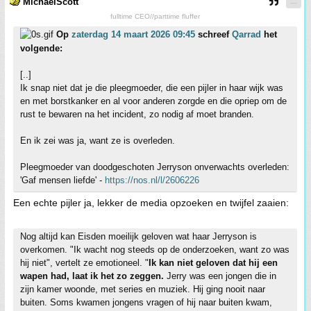
MichaelScott
fulltime CEO//parttime fluffer
Op
zaterdag 14 maart 2026 09:45
schreef
Qarrad
het
volgende:
[..]
Ik snap niet dat je die pleegmoeder, die een pijler in haar wijk was
en met borstkanker en al voor anderen zorgde en die opriep om de
rust te bewaren na het incident, zo nodig af moet branden.
En ik zei was ja, want ze is overleden.
Pleegmoeder van doodgeschoten Jerryson onverwachts overleden:
'Gaf mensen liefde' -
https://nos.nl/l/2606226
Een echte pijler ja, lekker de media opzoeken en twijfel zaaien:
Nog altijd kan Eisden moeilijk geloven wat haar Jerryson is
overkomen. "Ik wacht nog steeds op de onderzoeken, want zo was
hij niet", vertelt ze emotioneel. "
Ik kan niet geloven dat hij een
wapen had, laat ik het zo zeggen.
Jerry was een jongen die in
zijn kamer woonde, met series en muziek. Hij ging nooit naar
buiten. Soms kwamen jongens vragen of hij naar buiten kwam,