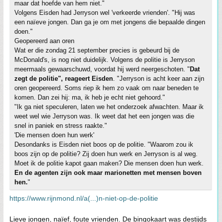
maar dat hoefde van hem niet."
Volgens Eisden had Jerryson wel 'verkeerde vrienden'. "Hij was
een naïeve jongen. Dan ga je om met jongens die bepaalde dingen
doen."
Geopereerd aan oren
Wat er die zondag 21 september precies is gebeurd bij de
McDonald's, is nog niet duidelijk. Volgens de politie is Jerryson
meermaals gewaarschuwd, voordat hij werd neergeschoten. "
Dat
zegt de politie", reageert Eisden
. "Jerryson is acht keer aan zijn
oren geopereerd. Soms riep ik hem zo vaak om naar beneden te
komen. Dan zei hij: ma, ik heb je echt niet gehoord."
"Ik ga niet speculeren, laten we het onderzoek afwachten. Maar ik
weet wel wie Jerryson was. Ik weet dat het een jongen was die
snel in paniek en stress raakte."
'Die mensen doen hun werk'
Desondanks is Eisden niet boos op de politie. "Waarom zou ik
boos zijn op de politie? Zij doen hun werk en Jerryson is al weg.
Moet ik de politie kapot gaan maken? Die mensen doen hun werk.
En de agenten zijn ook maar marionetten met mensen boven
hen.
"
https://www.rijnmond.nl/a(...)n-niet-op-de-politie
Lieve jongen, naïef, foute vrienden. De bingokaart was destijds