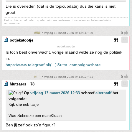
Die is overleden (dat is de topicupdate) dus die kans is niet
groot.
Het is...kiezen of delen, spelen winnen verliezen of vervelen en helemaal niets
ondernemen
• vrijdag 13 maart 2026 @ 13:14 • 20
ootjekatootje
ootjekatootje
Is toch best onverwacht, vorige maand wilde ze nog de politiek
in.
https://www.telegraaf.nl/(...)l&utm_campaign=share
• vrijdag 13 maart 2026 @ 13:17 • 21
Mutsaers__78
Op
vrijdag 13 maart 2026 12:33
schreef
alternatif
het
volgende:
Kijk
die
nek tasje
Was Soberszo een maroKkaan
Ben jij zelf ook zo'n figuur?