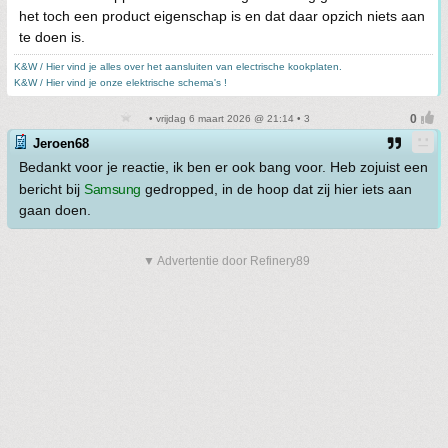
het toch een product eigenschap is en dat daar opzich niets aan
te doen is.
K&W / Hier vind je alles over het aansluiten van electrische kookplaten.
K&W / Hier vind je onze elektrische schema's !
• vrijdag 6 maart 2026 @ 21:14 • 3
Jeroen68
Bedankt voor je reactie, ik ben er ook bang voor. Heb zojuist een
bericht bij
Samsung
gedropped, in de hoop dat zij hier iets aan
gaan doen.
▼ Advertentie door Refinery89