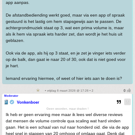
app aanpas.
De afstandbediending werkt goed, maar via een app of spraak
gestuurd is het lastig om hem stapsgewijs aan te passen. De
achtergrondmuziek staat op 3, wat een prima volume is, maar
als ik hem via spraak iets harder zet, dan wordt je het huis uit
geblazen.
Ook via de app, als hij op 3 staat, en je zet je vinger iets verder
op de balk, dan gaat ie naar 20 of 30, ook dat is niet goed voor
je hart.
Iemand ervaring hiermee, of weet of hier iets aan te doen is?
• vrijdag 6 maart 2026 @ 17:26 • 2
Moderator
Vonkenboer
Geen woorden, maar draden !
Ik heb er geen ervaring mee maar ik lees wel diverse reviews
dat mensen de volume controle qua scaling wat hard vinden
gaan. Het is een schaal van nul naar honderd oid. die via de app
heel snel in stappen van 20 omhoog of omlaag gaat. Denk dat