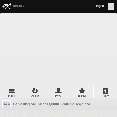
forum
log in
Index
Actief
MyAT
Nieuw
Reply
Samsung soundbar Q990F volume regelaar
k&w