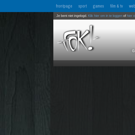
frontpage
sport
games
film & tv
web
Je bent niet ingelogd.
Klik hier om in te loggen
of
hier 
G