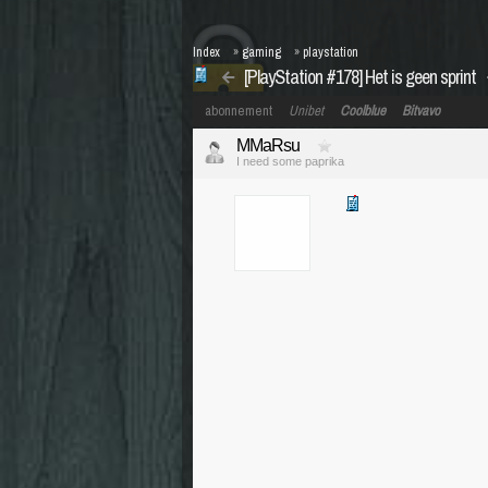
Index
»
gaming
»
playstation
[PlayStation #178] Het is geen sprint
abonnement
Unibet
Coolblue
Bitvavo
MMaRsu
I need some paprika