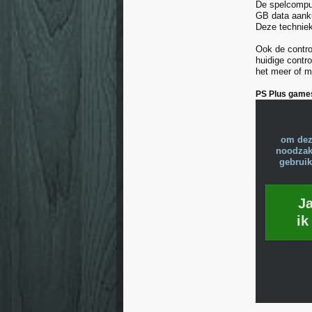
De spelcomput
GB data aanku
Deze techniek
Ook de contro
huidige contr
het meer of m
PS Plus game
om dez
noodzake
gebruik
J
ik