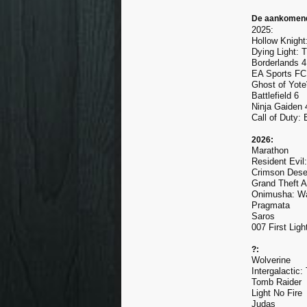
De aankomend
2025:
Hollow Knight
Dying Light: 
Borderlands 4
EA Sports FC
Ghost of Yote
Battlefield 6
Ninja Gaiden 
Call of Duty:
2026:
Marathon
Resident Evil
Crimson Dese
Grand Theft A
Onimusha: Wa
Pragmata
Saros
007 First Ligh
?:
Wolverine
Intergalactic:
Tomb Raider
Light No Fire
Judas