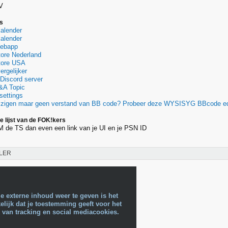
V
es
alender
alender
Webapp
tore Nederland
Store USA
ergelijker
iscord server
&A Topic
ettings
ijzigen maar geen verstand van BB code? Probeer deze WYSISYG BBcode ed
lijst van de FOK!kers
 DM de TS dan even een link van je UI en je PSN ID
LER
e externe inhoud weer te geven is het
lijk dat je toestemming geeft voor het
 van tracking en social mediacookies.