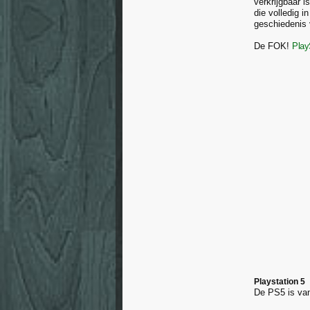
verkrijgbaar 
die volledig 
geschiedenis 
De FOK!
Play
Playstation 5
De PS5 is va