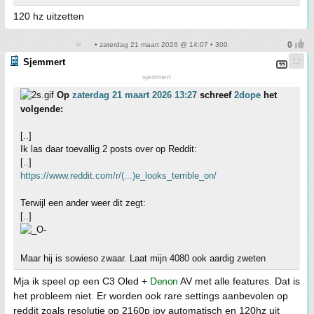
120 hz uitzetten
• zaterdag 21 maart 2026 @ 14:07 • 300
Sjemmert
sjemmert
Op
zaterdag 21 maart 2026 13:27
schreef
2dope
het
volgende:
[..]
Ik las daar toevallig 2 posts over op Reddit:
[..]
https://www.reddit.com/r/(...)e_looks_terrible_on/
Terwijl een ander weer dit zegt:
[..]
Maar hij is sowieso zwaar. Laat mijn 4080 ook aardig zweten
Mja ik speel op een C3 Oled +
Denon
AV met alle features. Dat is
het probleem niet. Er worden ook rare settings aanbevolen op
reddit zoals resolutie op 2160p ipv automatisch en 120hz uit