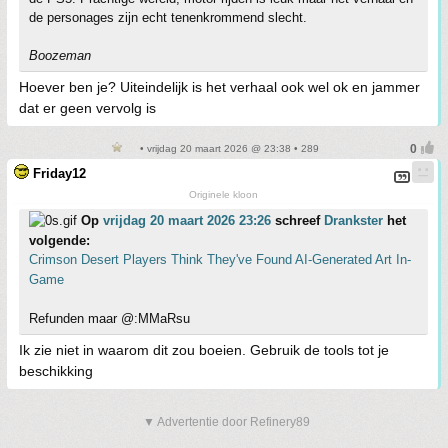
de personages zijn echt tenenkrommend slecht.
Boozeman
Hoever ben je? Uiteindelijk is het verhaal ook wel ok en jammer
dat er geen vervolg is
• vrijdag 20 maart 2026 @ 23:38 • 289
Friday12
Originele kloon
Op
vrijdag 20 maart 2026 23:26
schreef
Drankster
het
volgende:
Crimson Desert Players Think They've Found AI-Generated Art In-
Game
Refunden maar @:MMaRsu
Ik zie niet in waarom dit zou boeien. Gebruik de tools tot je
beschikking
▼ Advertentie door Refinery89