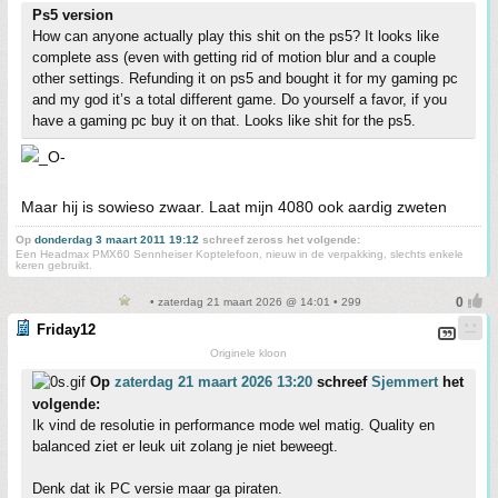
Ps5 version
How can anyone actually play this shit on the ps5? It looks like
complete ass (even with getting rid of motion blur and a couple
other settings. Refunding it on ps5 and bought it for my gaming pc
and my god it’s a total different game. Do yourself a favor, if you
have a gaming pc buy it on that. Looks like shit for the ps5.
Maar hij is sowieso zwaar. Laat mijn 4080 ook aardig zweten
Op
donderdag 3 maart 2011 19:12
schreef zeross het volgende:
Een Headmax PMX60 Sennheiser Koptelefoon, nieuw in de verpakking, slechts enkele
keren gebruikt.
• zaterdag 21 maart 2026 @ 14:01 • 299
Friday12
Originele kloon
Op
zaterdag 21 maart 2026 13:20
schreef
Sjemmert
het
volgende:
Ik vind de resolutie in performance mode wel matig. Quality en
balanced ziet er leuk uit zolang je niet beweegt.
Denk dat ik PC versie maar ga piraten.