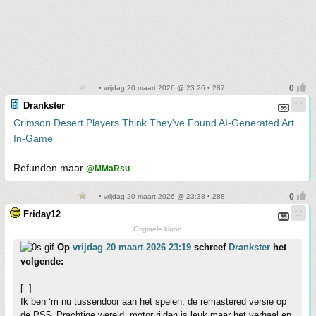
• vrijdag 20 maart 2026 @ 23:26 • 287
Drankster
Crimson Desert Players Think They've Found AI-Generated Art
In-Game
Refunden maar
@MMaRsu
• vrijdag 20 maart 2026 @ 23:38 • 288
Friday12
Originele kloon
Op
vrijdag 20 maart 2026 23:19
schreef
Drankster
het
volgende:
[..]
Ik ben ‘m nu tussendoor aan het spelen, de remastered versie op
de PS5. Prachtige wereld, motor rijden is leuk maar het verhaal en