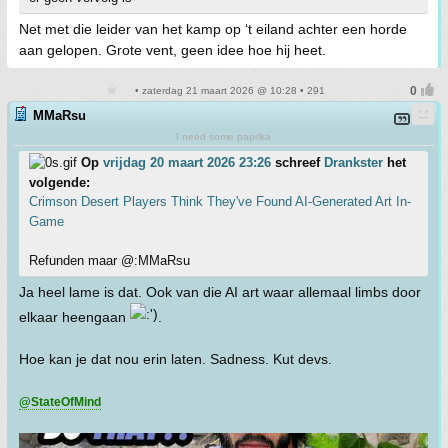
Net met die leider van het kamp op ‘t eiland achter een horde
aan gelopen. Grote vent, geen idee hoe hij heet.
• zaterdag 21 maart 2026 @ 10:28 • 291
MMaRsu
I need some paprika
Op
vrijdag 20 maart 2026 23:26
schreef
Drankster
het
volgende:
Crimson Desert Players Think They've Found AI-Generated Art In-
Game
Refunden maar @:MMaRsu
Ja heel lame is dat. Ook van die AI art waar allemaal limbs door
elkaar heengaan
.
Hoe kan je dat nou erin laten. Sadness. Kut devs.
@StateOfMind