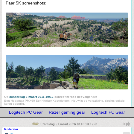
Paar 5K screenshots:
Op
donderdag 3 maart 2011 19:12
schreef zeross het volgende:
Een Headmax PMX60 Sennheiser Koptelefoon, nieuw in de verpakking, slechts enkele
keren gebruikt.
Logitech PC Gear
Razer gaming gear
Logitech PC Gear
• zaterdag 21 maart 2026 @ 13:13 • 296
Moderator