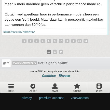
maar ik merk daarmee geen verschil in performance mode iig.
Op zich wel speelbaar hoor in performance mode alleen een
beetje een 'soft' beeld. Maar daar kan ik persoonlijk makkelijker
aan wennen dan 30/40fps.
https://youtu.be/-N4jf6rtyuw
1
2
3
4
5
6
7
8
9
10
11
12
13
Het is geen sprint
gam
PLAYSTATION #178
steun FOK! en koop via een van deze links
Coolblue
Bitvavo
Index
Actief
MyAT
Nieuw
Dicht
privacy
•
premium account
•
voorwaarden