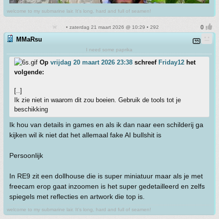
welcome to my submarine lair. It's long, hard and full of seamen!
• zaterdag 21 maart 2026 @ 10:29 • 292
MMaRsu
I need some paprika
Op
vrijdag 20 maart 2026 23:38
schreef
Friday12
het
volgende:
[..]
Ik zie niet in waarom dit zou boeien. Gebruik de tools tot je
beschikking
Ik hou van details in games en als ik dan naar een schilderij ga
kijken wil ik niet dat het allemaal fake AI bullshit is
Persoonlijk
In RE9 zit een dollhouse die is super miniatuur maar als je met
freecam erop gaat inzoomen is het super gedetailleerd en zelfs
spiegels met reflecties en artwork die top is.
welcome to my submarine lair. It's long, hard and full of seamen!