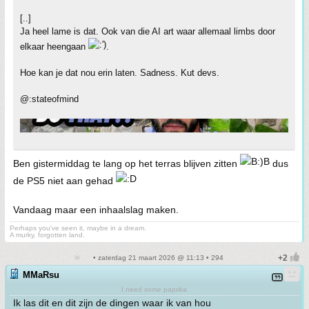
[..]
Ja heel lame is dat. Ook van die AI art waar allemaal limbs door
elkaar heengaan
.
Hoe kan je dat nou erin laten. Sadness. Kut devs.
@:stateofmind
Ben gistermiddag te lang op het terras blijven zitten
dus
de PS5 niet aan gehad
Vandaag maar een inhaalslag maken.
Perhaps you've seen it, maybe in a dream.
A murky, forgotten land.
• zaterdag 21 maart 2026 @ 11:13 • 294
MMaRsu
I need some paprika
Ik las dit en dit zijn de dingen waar ik van hou