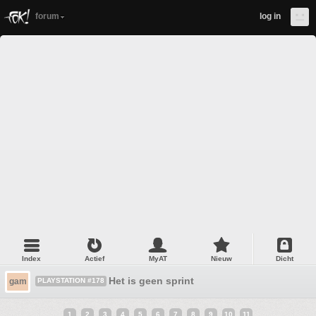
forum
log in
Index
Actief
MyAT
Nieuw
Dicht
Het is geen sprint
gam
PLAYSTATION #178
1
2
3
4
5
6
7
8
9
10
11