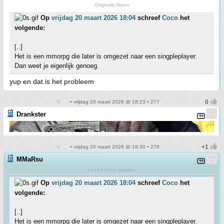
Originele kloon
Op
vrijdag 20 maart 2026 18:04
schreef
Coco
het
volgende:
[..]
Het is een mmorpg die later is omgezet naar een singpleplayer.
Dan weet je eigenlijk genoeg.
yup en dat is het probleem
• vrijdag 20 maart 2026 @ 18:23 • 277
Drankster
• vrijdag 20 maart 2026 @ 19:30 • 278
MMaRsu
I need some paprika
Op
vrijdag 20 maart 2026 18:04
schreef
Coco
het
volgende:
[..]
Het is een mmorpg die later is omgezet naar een singpleplayer.