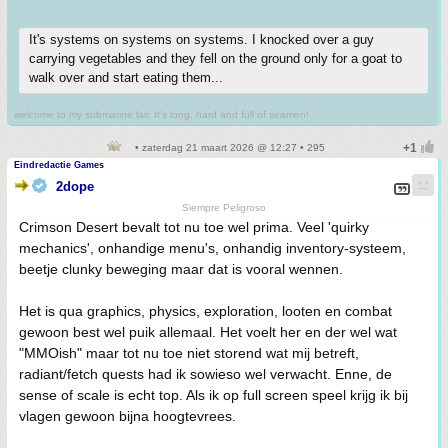
It's systems on systems on systems. I knocked over a guy
carrying vegetables and they fell on the ground only for a goat to
walk over and start eating them...
welcome to my submarine lair. It's long, hard and full of seamen!
• zaterdag 21 maart 2026 @ 12:27 • 295
Eindredactie Games
2dope
Siempre Peligroso
Crimson Desert bevalt tot nu toe wel prima. Veel 'quirky
mechanics', onhandige menu's, onhandig inventory-systeem,
beetje clunky beweging maar dat is vooral wennen.
Het is qua graphics, physics, exploration, looten en combat
gewoon best wel puik allemaal. Het voelt her en der wel wat
"MMOish" maar tot nu toe niet storend wat mij betreft,
radiant/fetch quests had ik sowieso wel verwacht. Enne, de
sense of scale is echt top. Als ik op full screen speel krijg ik bij
vlagen gewoon bijna hoogtevrees.