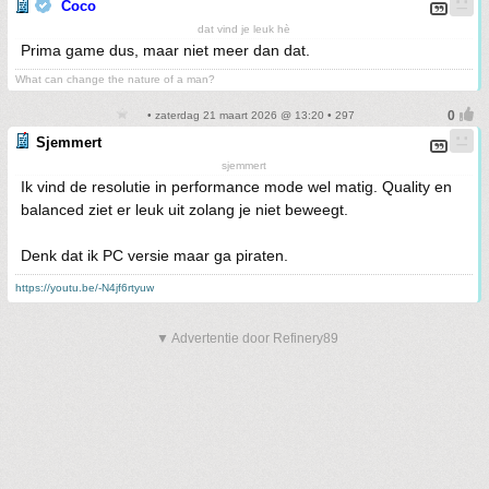
Coco
dat vind je leuk hè
Prima game dus, maar niet meer dan dat.
What can change the nature of a man?
• zaterdag 21 maart 2026 @ 13:20 • 297
Sjemmert
sjemmert
Ik vind de resolutie in performance mode wel matig. Quality en
balanced ziet er leuk uit zolang je niet beweegt.
Denk dat ik PC versie maar ga piraten.
https://youtu.be/-N4jf6rtyuw
▼ Advertentie door Refinery89