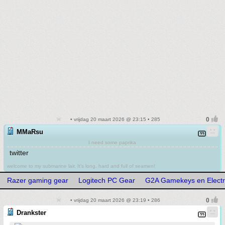
• vrijdag 20 maart 2026 @ 23:15 • 285
MMaRsu
I need some paprika
twitter
welcome to my submarine lair. It's long, hard and full of seamen!
Razer gaming gear
Logitech PC Gear
G2A Gamekeys en Electr
• vrijdag 20 maart 2026 @ 23:19 • 286
Drankster