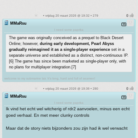
• vrijdag 20 maart 2026 @ 19:32 • 279
MMaRsu
I need some paprika
The game was originally conceived as a prequel to Black Desert
Online; however,
during early development, Pearl Abyss
gradually reimagined it as a single-player experience
set in a
separate universe and established as a distinct, non-continuous IP.
[6] The game has since been marketed as single-player only, with
no plans for multiplayer integration.[7]
welcome to my submarine lair. It's long, hard and full of seamen!
• vrijdag 20 maart 2026 @ 19:36 • 280
MMaRsu
I need some paprika
Ik vind het echt wel witcherig of rdr2 aanvoelen, minus een echt
goed verhaal. En met meer clunky controls
Maar dat de story niets bijzonders zou zijn had ik wel verwacht