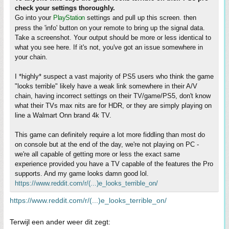
check your settings thoroughly.
Go into your
PlayStation
settings and pull up this screen. then
press the 'info' button on your remote to bring up the signal data.
Take a screenshot. Your output should be more or less identical to
what you see here. If it's not, you've got an issue somewhere in
your chain.
I *highly* suspect a vast majority of PS5 users who think the game
"looks terrible" likely have a weak link somewhere in their A/V
chain, having incorrect settings on their TV/game/PS5, don't know
what their TVs max nits are for HDR, or they are simply playing on
line a Walmart Onn brand 4k TV.
This game can definitely require a lot more fiddling than most do
on console but at the end of the day, we're not playing on PC -
we're all capable of getting more or less the exact same
experience provided you have a TV capable of the features the Pro
supports. And my game looks damn good lol.
https://www.reddit.com/r/(...)e_looks_terrible_on/
https://www.reddit.com/r/(...)e_looks_terrible_on/
Terwijl een ander weer dit zegt: