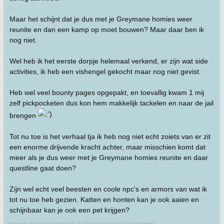
Maar het schijnt dat je dus met je Greymane homies weer
reunite en dan een kamp op moet bouwen? Maar daar ben ik
nog niet.
Wel heb ik het eerste dorpje helemaal verkend, er zijn wat side
activities, ik heb een vishengel gekocht maar nog niet gevist.
Heb wel veel bounty pages opgepakt, en toevallig kwam 1 mij
zelf pickpocketen dus kon hem makkelijk tackelen en naar de jail
brengen
Tot nu toe is het verhaal tja ik heb nog niet echt zoiets van er zit
een enorme drijvende kracht achter, maar misschien komt dat
meer als je dus weer met je Greymane homies reunite en daar
questline gaat doen?
Zijn wel echt veel beesten en coole npc's en armors van wat ik
tot nu toe heb gezien. Katten en honten kan je ook aaien en
schijnbaar kan je ook een pet krijgen?
welcome to my submarine lair. It's long, hard and full of seamen!