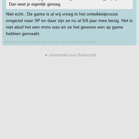
Dan weet je eigenlijk genoeg.
Niet echt.. De game is al vrij vroeg in het ontwikkelproces
omgezet naar SP en daar zijn ze nu al 5/6 jaar mee bezig. Het is
niet alsof het een mmo was en ze het gewoon een sp game
hebben gemaakt..
welcome to my submarine lair. It's long, hard and full of seamen!
▼ Advertentie door Refinery89