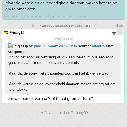
Maar de wereld en de levendigheid daarvan maken het erg tof
om te ontdekken
welcome to my submarine lair. It's long, hard and full of seamen!
• vrijdag 20 maart 2026 @ 21:58 • 281
Friday12
Originele kloon
Op
vrijdag 20 maart 2026 19:36
schreef
MMaRsu
het
volgende:
Ik vind het echt wel witcherig of rdr2 aanvoelen, minus een echt
goed verhaal. En met meer clunky controls
Maar dat de story niets bijzonders zou zijn had ik wel verwacht
Maar de wereld en de levendigheid daarvan maken het erg tof om
te ontdekken
Is er wel een ok verhaal? of totaal geen verhaal?
▼ Advertentie door Refinery89