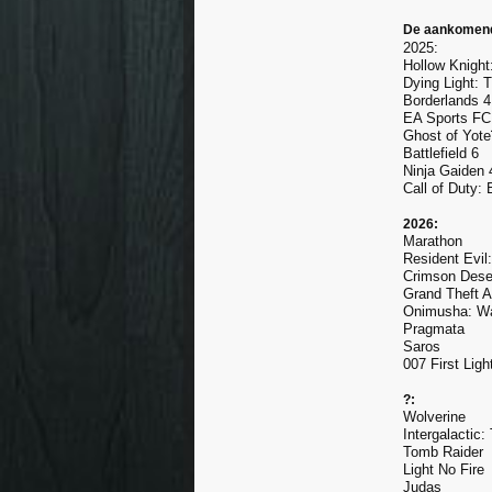
De aankomend
2025:
Hollow Knight
Dying Light: 
Borderlands 4
EA Sports FC
Ghost of Yote
Battlefield 6
Ninja Gaiden 
Call of Duty:
2026:
Marathon
Resident Evil
Crimson Dese
Grand Theft A
Onimusha: Wa
Pragmata
Saros
007 First Ligh
?:
Wolverine
Intergalactic:
Tomb Raider
Light No Fire
Judas