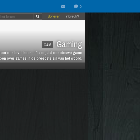
doneren
inbreuk?
Gaming
GAM
oor een level heen, of is er juist een nieuwe game
ebben over games in de breedste zin van het woord.