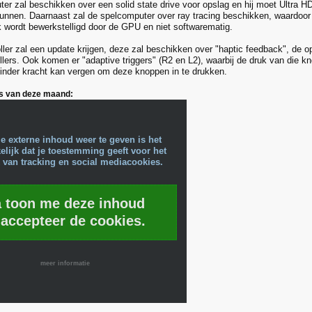
er zal beschikken over een solid state drive voor opslag en hij moet Ultra H
nnen. Daarnaast zal de spelcomputer over ray tracing beschikken, waardoor 
 wordt bewerkstelligd door de GPU en niet softwarematig.
ller zal een update krijgen, deze zal beschikken over "haptic feedback", de 
ollers. Ook komen er "adaptive triggers" (R2 en L2), waarbij de druk van die
inder kracht kan vergen om deze knoppen in te drukken.
s van deze maand:
e externe inhoud weer te geven is het
lijk dat je toestemming geeft voor het
 van tracking en social mediacookies.
a toon me deze inhoud
 accepteer de cookies.
meer informatie