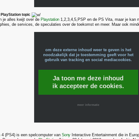
PlayStation topic
an je alles kwijt over de
Playstation
1,2,3,4,5,PSP en de PS Vita, maar je kan nat
phies, de services, de speculaties over de toekomst en meer. Maar ook mind
om deze externe inhoud weer te geven is het
noodzakelijk dat je toestemming geeft voor het
gebruik van tracking en social mediacookies.
Ja toon me deze inhoud
ik accepteer de cookies.
meer informatie
n
4 (PS4) is een spelcomputer van
Sony
Interactive Entertainment die in Eur