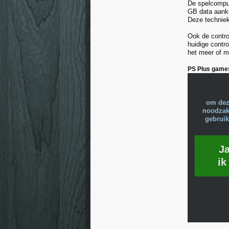
De spelcomput
GB data aanku
Deze techniek
Ook de contro
huidige contr
het meer of m
PS Plus game
om dez
noodzake
gebruik
J
ik