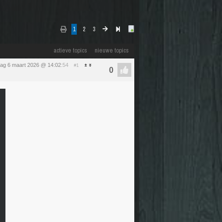
1
2
3
actieve topics
nieuwe topics
jdag 6 maart 2026 @ 14:02
:54
#1