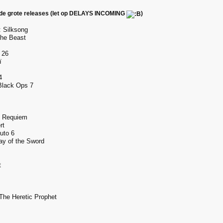
e grote releases (let op DELAYS INCOMING
)
: Silksong
The Beast
 26
ï
4
 Black Ops 7
: Requiem
rt
uto 6
y of the Sword
t
 The Heretic Prophet