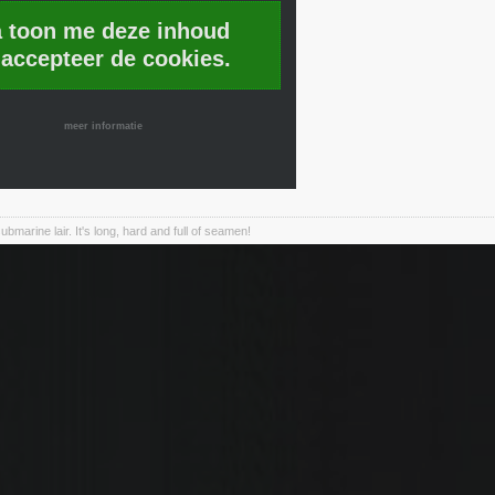
a toon me deze inhoud
 accepteer de cookies.
meer informatie
marine lair. It's long, hard and full of seamen!