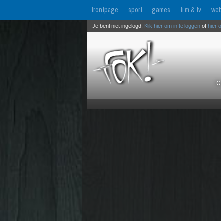
frontpage
sport
games
film & tv
web
Je bent niet ingelogd.
Klik hier om in te loggen
of
hier 
G