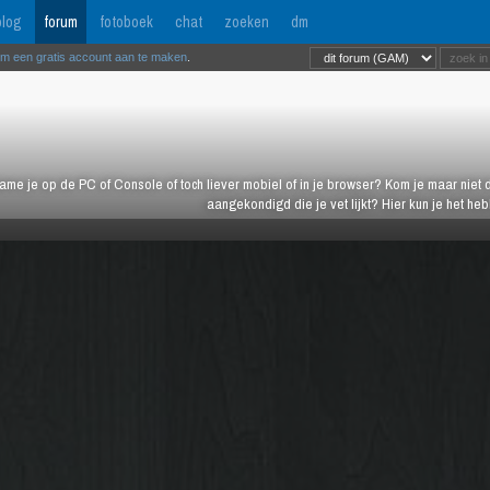
log
forum
fotoboek
chat
zoeken
dm
om een gratis account aan te maken
.
ame je op de PC of Console of toch liever mobiel of in je browser? Kom je maar niet d
aangekondigd die je vet lijkt? Hier kun je het h