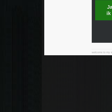
J
ik
welcome to my sub