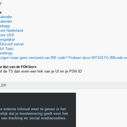
V
es
alender
alender
Webapp
tore Nederland
Store USA
ergelijker
iscord server
&A Topic
ettings
ijzigen maar geen verstand van BB code? Probeer deze WYSISYG BBcode ed
lijst van de FOK!kers
 DM de TS dan even een link van je UI en je PSN ID
LER
e externe inhoud weer te geven is het
lijk dat je toestemming geeft voor het
 van tracking en social mediacookies.