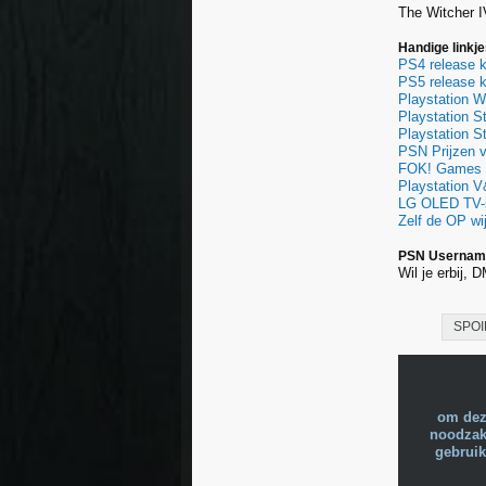
The Witcher I
Handige linkj
PS4 release k
PS5 release k
Playstation 
Playstation S
Playstation 
PSN Prijzen v
FOK! Games D
Playstation V
LG OLED TV-s
Zelf de OP w
PSN Username 
Wil je erbij,
SPOI
om dez
noodzake
gebruik