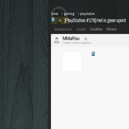
Index
»
gaming
»
playstation
[PlayStation #178] Het is geen sprint
abonnement
Unibet
Coolblue
Bitvavo
MMaRsu
I need some paprika