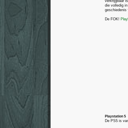
verkrijgbaar 
die volledig 
geschiedenis 
De FOK!
Play
Playstation 5
De PS5 is va