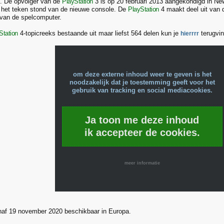
is. De opvolger van de
PlayStation
3 is op 20 februari 2013 aangekondigd in New
in het teken stond van de nieuwe console. De
PlayStation
4 maakt deel uit van d
van de spelcomputer.
Station
4-topicreeks bestaande uit maar liefst 564 delen kun je
terugvin
hierrrr
om deze externe inhoud weer te geven is het
noodzakelijk dat je toestemming geeft voor het
gebruik van tracking en social mediacookies.
Ja toon me deze inhoud
ik accepteer de cookies.
meer informatie
naf 19 november 2020 beschikbaar in Europa.