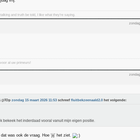
jdag vrij.
talking and truth be told, I like what they're saying.
zondag
voor al uw primeurs!
zondag
Op
zondag 15 maart 2026 11:53
schreef
fluitbekzeenaald2.0
het volgende:
ik bekeek het inderdaad vooral vanuit mijn eigen positie.
 dat was ook de vraag. Hoe ‘jij’ het ziet.