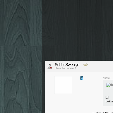
SebbeSwensje
Heraclied of niet?
quote:
[..]
Lekke