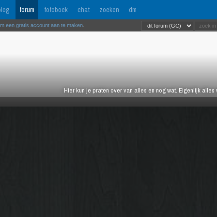
log
forum
fotoboek
chat
zoeken
dm
om een gratis account aan te maken
.
Hier kun je praten over van alles en nog wat. Eigenlijk alles