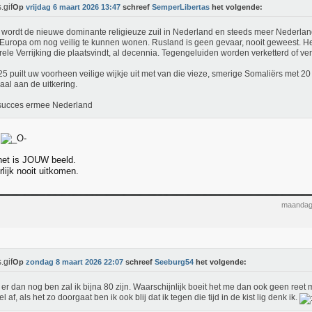
Op
vrijdag 6 maart 2026 13:47
schreef
SemperLibertas
het volgende:
 wordt de nieuwe dominante religieuze zuil in Nederland en steeds meer Nederlan
Europa om nog veilig te kunnen wonen. Rusland is geen gevaar, nooit geweest. He
rele Verrijking die plaatsvindt, al decennia. Tegengeluiden worden verketterd of ve
25 puilt uw voorheen veilige wijkje uit met van die vieze, smerige Somaliërs met 20
aal aan de uitkering.
succes ermee Nederland
het is JOUW beeld.
rlijk nooit uitkomen.
maandag
Op
zondag 8 maart 2026 22:07
schreef
Seeburg54
het volgende:
k er dan nog ben zal ik bijna 80 zijn. Waarschijnlijk boeit het me dan ook geen reet
l af, als het zo doorgaat ben ik ook blij dat ik tegen die tijd in de kist lig denk ik.