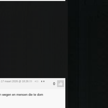
g 17 maart 2026 @ 18:26
:09
#33
den wegen en mensen die te dom