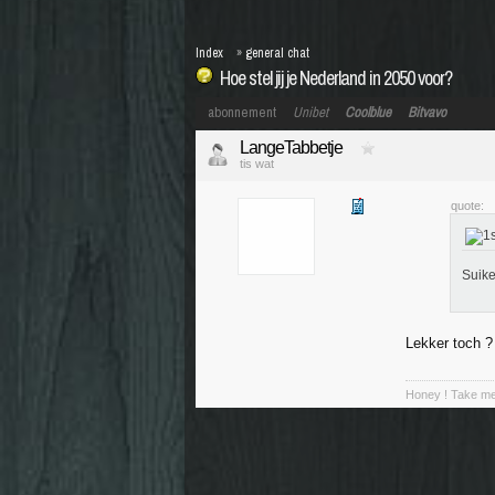
Index
»
general chat
Hoe stel jij je Nederland in 2050 voor?
abonnement
Unibet
Coolblue
Bitvavo
LangeTabbetje
tis wat
quote:
Suike
Lekker toch ?
Honey ! Take me