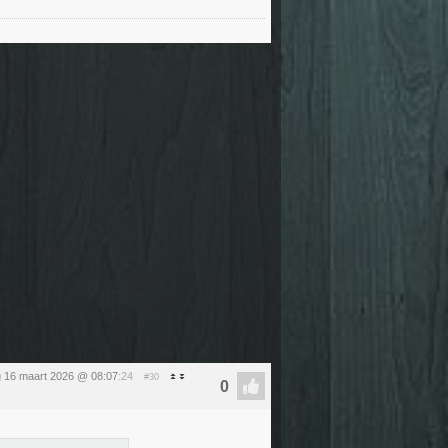
 16 maart 2026 @ 08:07
:24
#30