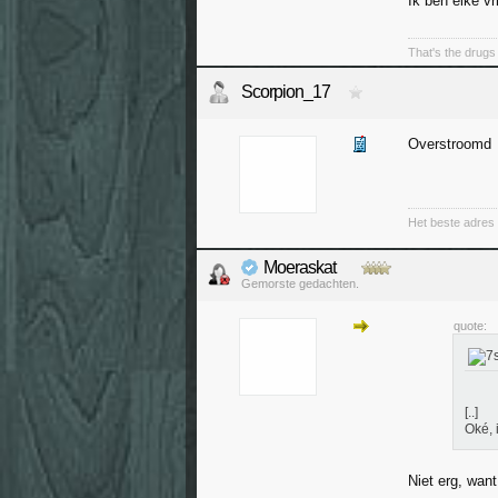
Ik ben elke vri
That's the drugs 
Scorpion_17
Overstroomd
Het beste adres 
Moeraskat
Gemorste gedachten.
quote:
[..]
Oké, 
Niet erg, want