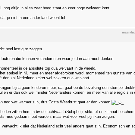
 nog altijd in alles zeer hoog staat en zeer hoge welvaart kent.
dat je niet in een ander land woont lol
maandag
ht heel lastig te zeggen.
l factoren die kunnen veranderen en waar je dan aan moet denken.
momenteel in de absolute top qua welvaart in de wereld.
t het stelsel in NL meer en meer afgebroken word, momenteel ten gunste van 
jft dan zal Nederland zeker wel zakken qua welvaart.
krijgen bijna geen kinderen meer, dat gaat op de bevolking een stempel drukk
ullen er dan ook wel minder Nederlanders komen, en meer van alle regio´s in 
an nog wat warmer zijn, dus Costa Westkust gaat er dan komen
heden zitten hem in bv de luchtvaart (Schiphol), stikstof en klimaat bescherm
ets mee gedaan moet worden, maar wat voor veel pijn kan zorgen.
 verwacht ik niet dat Nederland echt veel anders gaat zijn. Economisch en soc