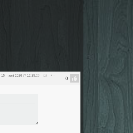
 15 maart 2026 @ 12:25
:23
#27