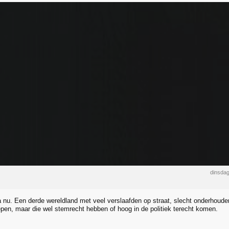
dinsda
 nu. Een derde wereldland met veel verslaafden op straat, slecht onderhou
epen, maar die wel stemrecht hebben of hoog in de politiek terecht komen.