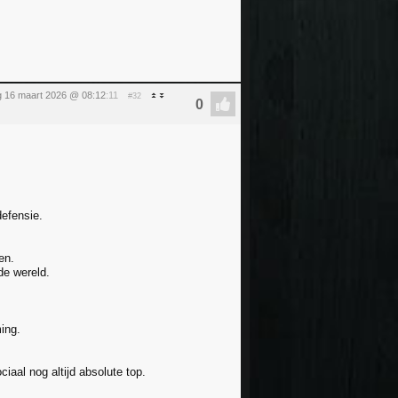
 16 maart 2026 @ 08:12
:11
#32
defensie.
en.
de wereld.
ing.
iaal nog altijd absolute top.