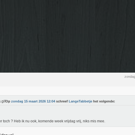
zondag
Op
zondag 15 maart 2026 12:04
schreef
LangeTabbetje
het volgende:
r toch ? Heb ik nu ook, komende week vrijdag vrij, niks mis mee.