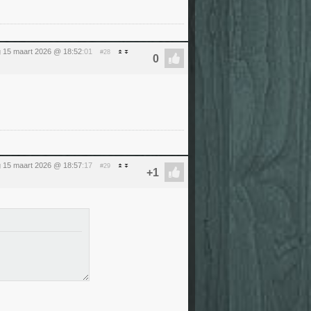
 15 maart 2026 @ 18:52
:01
#28
 15 maart 2026 @ 18:57
:17
#29