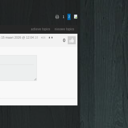
1
2
actieve topics
nieuwe topics
 15 maart 2026 @ 12:04
:18
#26