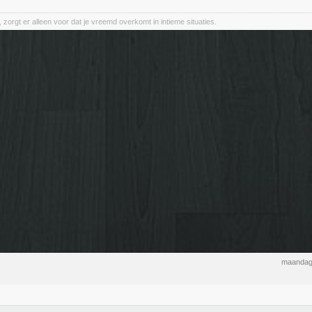
, zorgt er alleen voor dat je vreemd overkomt in intieme situaties.
maandag