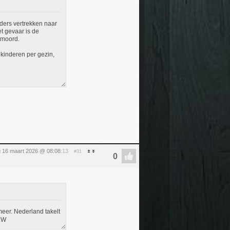
ders vertrekken naar
t gevaar is de
rmoord.
 kinderen per gezin,
 16 maart 2026 @ 08:08
:13
#31
 meer. Nederland takelt