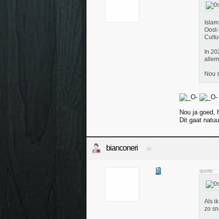
Islam
Oost-
Cultu
In 20
allem
Nou 
Nou ja goed, 
Dit gaat natuu
bianconeri
quote:
Als i
zo sne