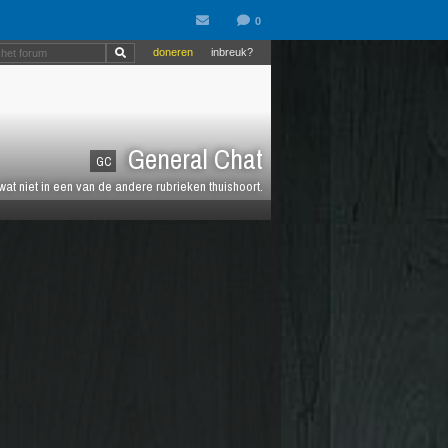
doneren
inbreuk?
General Chat
GC
 wat niet in een van de andere rubrieken thuishoort.