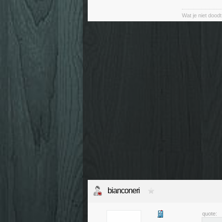
Wat je niet doodt
bianconeri
quote: