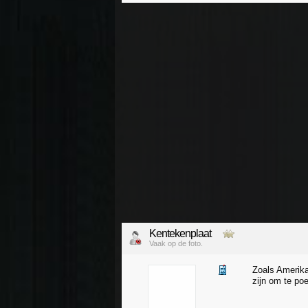
Kentekenplaat
Vaak op de foto.
Zoals Amerika
zijn om te po