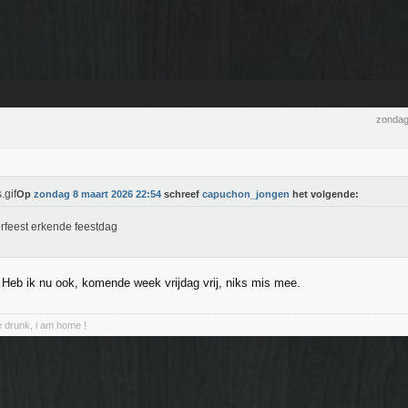
zondag
Op
zondag 8 maart 2026 22:54
schreef
capuchon_jongen
het volgende:
rfeest erkende feestdag
 Heb ik nu ook, komende week vrijdag vrij, niks mis mee.
 drunk, i am home !