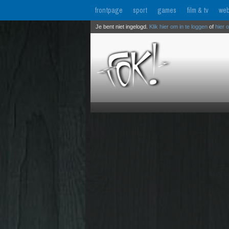
frontpage
sport
games
film & tv
web
Je bent niet ingelogd.
Klik hier om in te loggen
of
hier 