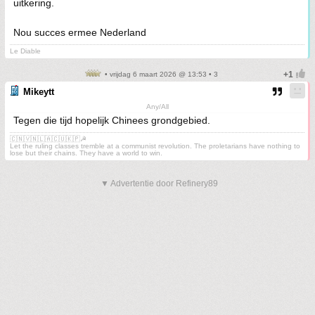
uitkering.
Nou succes ermee Nederland
Le Diable
• vrijdag 6 maart 2026 @ 13:53 • 3
Mikeytt
Any/All
Tegen die tijd hopelijk Chinees grondgebied.
🇨🇳🇻🇳🇱🇦🇨🇺🇰🇵☭
Let the ruling classes tremble at a communist revolution. The proletarians have nothing to
lose but their chains. They have a world to win.
▼ Advertentie door Refinery89