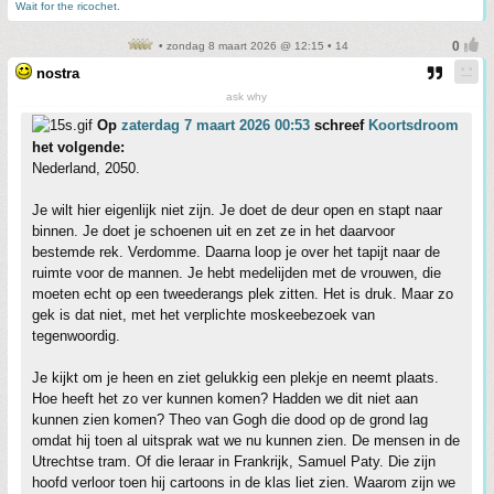
Wait for the ricochet.
• zondag 8 maart 2026 @ 12:15 • 14
nostra
ask why
Op
zaterdag 7 maart 2026 00:53
schreef
Koortsdroom
het volgende:
Nederland, 2050.
Je wilt hier eigenlijk niet zijn. Je doet de deur open en stapt naar
binnen. Je doet je schoenen uit en zet ze in het daarvoor
bestemde rek. Verdomme. Daarna loop je over het tapijt naar de
ruimte voor de mannen. Je hebt medelijden met de vrouwen, die
moeten echt op een tweederangs plek zitten. Het is druk. Maar zo
gek is dat niet, met het verplichte moskeebezoek van
tegenwoordig.
Je kijkt om je heen en ziet gelukkig een plekje en neemt plaats.
Hoe heeft het zo ver kunnen komen? Hadden we dit niet aan
kunnen zien komen? Theo van Gogh die dood op de grond lag
omdat hij toen al uitsprak wat we nu kunnen zien. De mensen in de
Utrechtse tram. Of die leraar in Frankrijk, Samuel Paty. Die zijn
hoofd verloor toen hij cartoons in de klas liet zien. Waarom zijn we