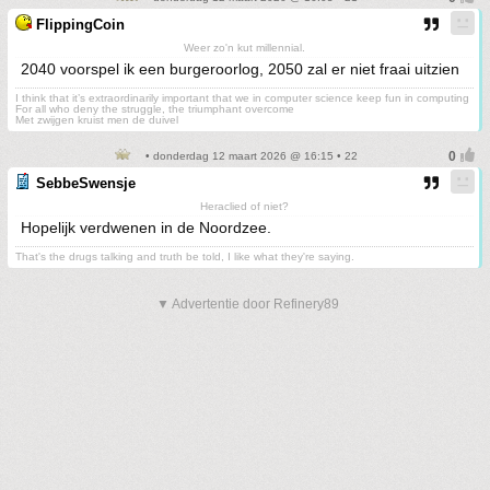
FlippingCoin
Weer zo'n kut millennial.
2040 voorspel ik een burgeroorlog, 2050 zal er niet fraai uitzien
I think that it’s extraordinarily important that we in computer science keep fun in computing
For all who deny the struggle, the triumphant overcome
Met zwijgen kruist men de duivel
• donderdag 12 maart 2026 @ 16:15 • 22
SebbeSwensje
Heraclied of niet?
Hopelijk verdwenen in de Noordzee.
That's the drugs talking and truth be told, I like what they're saying.
▼ Advertentie door Refinery89