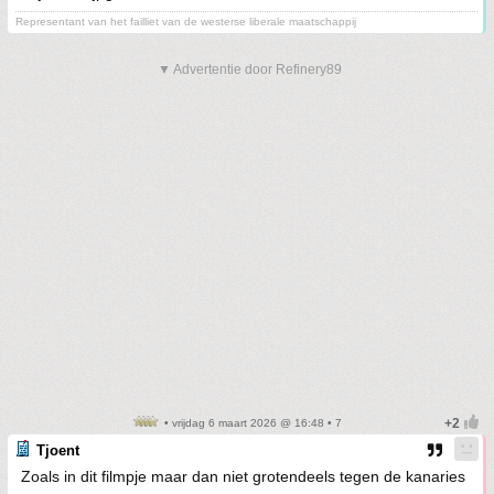
Representant van het failliet van de westerse liberale maatschappij
▼ Advertentie door Refinery89
• vrijdag 6 maart 2026 @ 16:48 • 7
Tjoent
Zoals in dit filmpje maar dan niet grotendeels tegen de kanaries