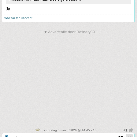
Ja.
Wait for the ricochet.
▼ Advertentie door Refinery89
• zondag 8 maart 2026 @ 14:45 • 15