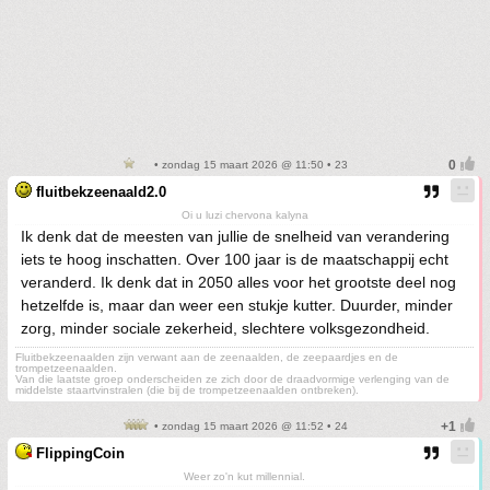
• zondag 15 maart 2026 @ 11:50 • 23
fluitbekzeenaald2.0
Oi u luzi chervona kalyna
Ik denk dat de meesten van jullie de snelheid van verandering
iets te hoog inschatten. Over 100 jaar is de maatschappij echt
veranderd. Ik denk dat in 2050 alles voor het grootste deel nog
hetzelfde is, maar dan weer een stukje kutter. Duurder, minder
zorg, minder sociale zekerheid, slechtere volksgezondheid.
Fluitbekzeenaalden zijn verwant aan de zeenaalden, de zeepaardjes en de
trompetzeenaalden.
Van die laatste groep onderscheiden ze zich door de draadvormige verlenging van de
middelste staartvinstralen (die bij de trompetzeenaalden ontbreken).
• zondag 15 maart 2026 @ 11:52 • 24
FlippingCoin
Weer zo'n kut millennial.