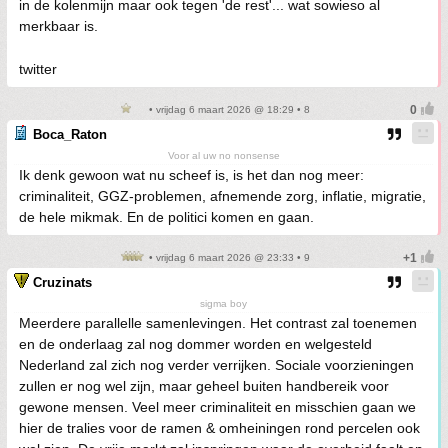
in de kolenmijn maar ook tegen 'de rest'... wat sowieso al
merkbaar is.
twitter
• vrijdag 6 maart 2026 @ 18:29 • 8
Boca_Raton
Voor al uw no nonsense
Ik denk gewoon wat nu scheef is, is het dan nog meer:
criminaliteit, GGZ-problemen, afnemende zorg, inflatie, migratie,
de hele mikmak. En de politici komen en gaan.
• vrijdag 6 maart 2026 @ 23:33 • 9
Cruzinats
sigma boy
Meerdere parallelle samenlevingen. Het contrast zal toenemen
en de onderlaag zal nog dommer worden en welgesteld
Nederland zal zich nog verder verrijken. Sociale voorzieningen
zullen er nog wel zijn, maar geheel buiten handbereik voor
gewone mensen. Veel meer criminaliteit en misschien gaan we
hier de tralies voor de ramen & omheiningen rond percelen ook