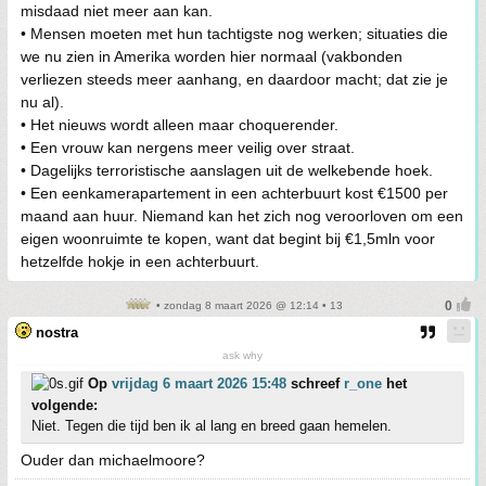
misdaad niet meer aan kan.
• Mensen moeten met hun tachtigste nog werken; situaties die
we nu zien in Amerika worden hier normaal (vakbonden
verliezen steeds meer aanhang, en daardoor macht; dat zie je
nu al).
• Het nieuws wordt alleen maar choquerender.
• Een vrouw kan nergens meer veilig over straat.
• Dagelijks terroristische aanslagen uit de welkebende hoek.
• Een eenkamerapartement in een achterbuurt kost €1500 per
maand aan huur. Niemand kan het zich nog veroorloven om een
eigen woonruimte te kopen, want dat begint bij €1,5mln voor
hetzelfde hokje in een achterbuurt.
• zondag 8 maart 2026 @ 12:14 • 13
nostra
ask why
Op
vrijdag 6 maart 2026 15:48
schreef
r_one
het
volgende:
Niet. Tegen die tijd ben ik al lang en breed gaan hemelen.
Ouder dan michaelmoore?