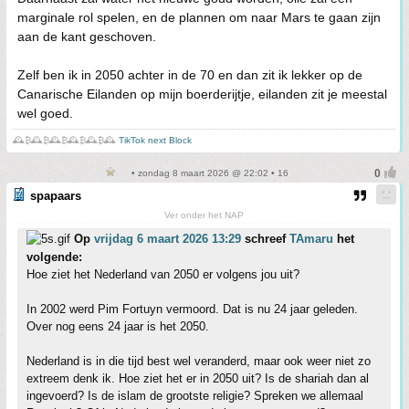
marginale rol spelen, en de plannen om naar Mars te gaan zijn
aan de kant geschoven.
Zelf ben ik in 2050 achter in de 70 en dan zit ik lekker op de
Canarische Eilanden op mijn boerderijtje, eilanden zit je meestal
wel goed.
🕰️₿🕰️₿🕰️₿🕰️₿🕰️₿🕰️
TikTok next Block
• zondag 8 maart 2026 @ 22:02 • 16
spapaars
Ver onder het NAP
Op
vrijdag 6 maart 2026 13:29
schreef
TAmaru
het
volgende:
Hoe ziet het Nederland van 2050 er volgens jou uit?
In 2002 werd Pim Fortuyn vermoord. Dat is nu 24 jaar geleden.
Over nog eens 24 jaar is het 2050.
Nederland is in die tijd best wel veranderd, maar ook weer niet zo
extreem denk ik. Hoe ziet het er in 2050 uit? Is de shariah dan al
ingevoerd? Is de islam de grootste religie? Spreken we allemaal