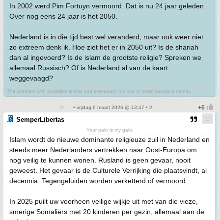
In 2002 werd Pim Fortuyn vermoord. Dat is nu 24 jaar geleden.
Over nog eens 24 jaar is het 2050.
Nederland is in die tijd best wel veranderd, maar ook weer niet
zo extreem denk ik. Hoe ziet het er in 2050 uit? Is de shariah
dan al ingevoerd? Is de islam de grootste religie? Spreken we
allemaal Russisch? Of is Nederland al van de kaart
weggevaagd?
The problem with socialism is that you eventually run out of other people's money
• vrijdag 6 maart 2026 @ 13:47 • 2
SemperLibertas
Your pain is my gain.
Islam wordt de nieuwe dominante religieuze zuil in Nederland en
steeds meer Nederlanders vertrekken naar Oost-Europa om
nog veilig te kunnen wonen. Rusland is geen gevaar, nooit
geweest. Het gevaar is de Culturele Verrijking die plaatsvindt, al
decennia. Tegengeluiden worden verketterd of vermoord.
In 2025 puilt uw voorheen veilige wijkje uit met van die vieze,
smerige Somaliërs met 20 kinderen per gezin, allemaal aan de