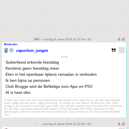
• zondag 8 maart 2026 @ 22:54 • 18
Moderator
capuchon_jongen
Belg
Suikerfeest erkende feestdag
Kerstmis geen feestdag meer
Eten in het openbaar tijdens ramadan is verboden.
Ik ben bijna op pensioen
Club Brugge wint de BeNeliga voor Ajax en PSV
AI is heel slim.
Ik ben een man met een onverklaarbare fascinatie voor capuchons. Ze zijn mijn tweede
huid—altijd om me heen, altijd vertrouwd. Ik draag ze niet alleen, ik lééf erin. Het voelt
magisch als iemand er zachtjes aan trekt, een speels moment vol onverwachte connectie.
En als mijn capuchon ergens blijft haken? Pure vreugde! Een klein avontuur in het
alledaagse, alsof de wereld me even vasthoudt. Capuchons en ik? Een onafscheidelijk
duo
• zondag 8 maart 2026 @ 23:56 • 19