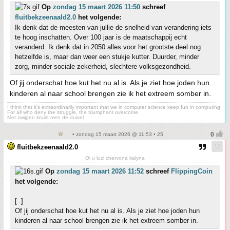
Op
zondag 15 maart 2026 11:50
schreef
fluitbekzeenaald2.0
het volgende:
Ik denk dat de meesten van jullie de snelheid van verandering iets
te hoog inschatten. Over 100 jaar is de maatschappij echt
veranderd. Ik denk dat in 2050 alles voor het grootste deel nog
hetzelfde is, maar dan weer een stukje kutter. Duurder, minder
zorg, minder sociale zekerheid, slechtere volksgezondheid.
Of jij onderschat hoe kut het nu al is. Als je ziet hoe joden hun
kinderen al naar school brengen zie ik het extreem somber in.
I think that it’s extraordinarily important that we in computer science keep fun in computing
For all who deny the struggle, the triumphant overcome
Met zwijgen kruist men de duivel
• zondag 15 maart 2026 @ 11:53 • 25
fluitbekzeenaald2.0
Oi u luzi chervona kalyna
Op
zondag 15 maart 2026 11:52
schreef
FlippingCoin
het volgende:
[..]
Of jij onderschat hoe kut het nu al is. Als je ziet hoe joden hun
kinderen al naar school brengen zie ik het extreem somber in.