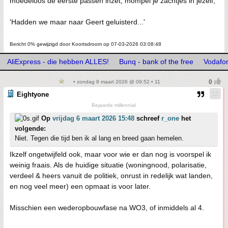
moedeloos de eerste passen inzet, mompel je zachtjes in jezelf;
'Hadden we maar naar Geert geluisterd...'
Bericht 0% gewijzigd door Koortsdroom op 07-03-2026 03:08:48
AliExpress - die hebben ALLES!
Bunq - bank of the free
Vodafo
• zondag 8 maart 2026 @ 09:52 • 11
Eightyone
Bejaarde millennial
Op
vrijdag 6 maart 2026 15:48
schreef
r_one
het
volgende:
Niet. Tegen die tijd ben ik al lang en breed gaan hemelen.
Ikzelf ongetwijfeld ook, maar voor wie er dan nog is voorspel ik
weinig fraais. Als de huidige situatie (woningnood, polarisatie,
verdeel & heers vanuit de politiek, onrust in redelijk wat landen,
en nog veel meer) een opmaat is voor later.
Misschien een wederopbouwfase na WO3, of inmiddels al 4.