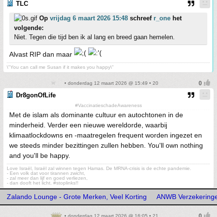
TLC
Op
vrijdag 6 maart 2026 15:48
schreef
r_one
het
volgende:
Niet. Tegen die tijd ben ik al lang en breed gaan hemelen.
Alvast RIP dan maar
\"You can call me Susan if it makes you happy\"
• donderdag 12 maart 2026 @ 15:49 • 20
Dr8gonOfLife
#VaccinatieschadeAwareness
Met de islam als dominante cultuur en autochtonen in de
minderheid. Verder een nieuwe wereldorde, waarbij
klimaatlockdowns en -maatregelen frequent worden ingezet en
we steeds minder bezittingen zullen hebben. You'll own nothing
and you'll be happy.
Love Israël, Israël zal winnen tegen Hamas. De MRNA-crisis is de echte pandemie.
- Een volk dat voor tirannen zwicht,
- zal meer dan lijf en goed verliezen,
- dan dooft het licht. #stoplinks!!
Zalando Lounge - Grote Merken, Veel Korting
ANWB Verzekering
• donderdag 12 maart 2026 @ 16:05 • 21