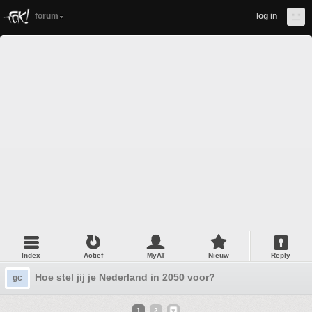
forum
log in
Index
Actief
MyAT
Nieuw
Reply
Hoe stel jij je Nederland in 2050 voor?
gc
1
2