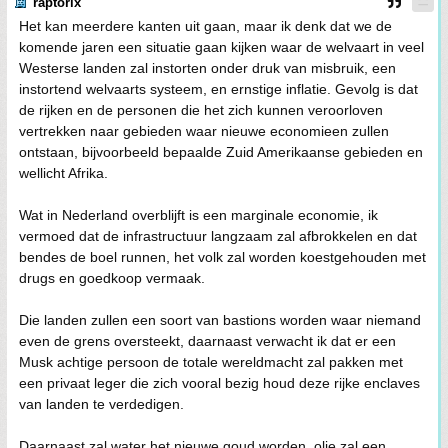
raptorix
Het kan meerdere kanten uit gaan, maar ik denk dat we de
komende jaren een situatie gaan kijken waar de welvaart in veel
Westerse landen zal instorten onder druk van misbruik, een
instortend welvaarts systeem, en ernstige inflatie. Gevolg is dat
de rijken en de personen die het zich kunnen veroorloven
vertrekken naar gebieden waar nieuwe economieen zullen
ontstaan, bijvoorbeeld bepaalde Zuid Amerikaanse gebieden en
wellicht Afrika.
Wat in Nederland overblijft is een marginale economie, ik
vermoed dat de infrastructuur langzaam zal afbrokkelen en dat
bendes de boel runnen, het volk zal worden koestgehouden met
drugs en goedkoop vermaak.
Die landen zullen een soort van bastions worden waar niemand
even de grens oversteekt, daarnaast verwacht ik dat er een
Musk achtige persoon de totale wereldmacht zal pakken met
een privaat leger die zich vooral bezig houd deze rijke enclaves
van landen te verdedigen.
Daarnaast zal water het nieuwe goud worden, olie zal een