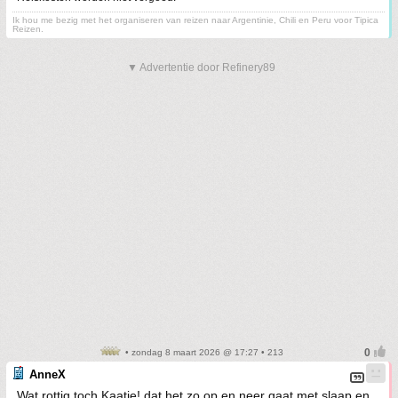
Ik hou me bezig met het organiseren van reizen naar Argentinie, Chili en Peru voor Tipica
Reizen.
▼ Advertentie door Refinery89
• zondag 8 maart 2026 @ 17:27 • 213
AnneX
Wat rottig toch Kaatje! dat het zo op en neer gaat met slaap en