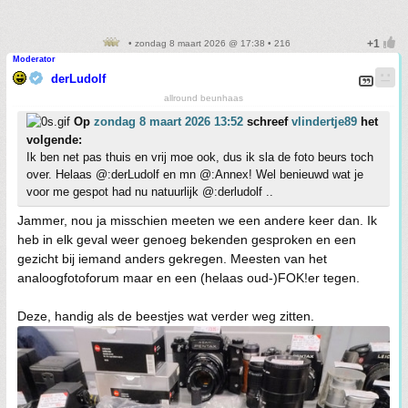
• zondag 8 maart 2026 @ 17:38 • 216
Moderator
derLudolf
allround beunhaas
Op
zondag 8 maart 2026 13:52
schreef
vlindertje89
het
volgende:
Ik ben net pas thuis en vrij moe ook, dus ik sla de foto beurs toch
over. Helaas @:derLudolf en mn @:Annex! Wel benieuwd wat je
voor me gespot had nu natuurlijk @:derludolf ..
Jammer, nou ja misschien meeten we een andere keer dan. Ik
heb in elk geval weer genoeg bekenden gesproken en een
gezicht bij iemand anders gekregen. Meesten van het
analoogfotoforum maar en een (helaas oud-)FOK!er tegen.
Deze, handig als de beestjes wat verder weg zitten.