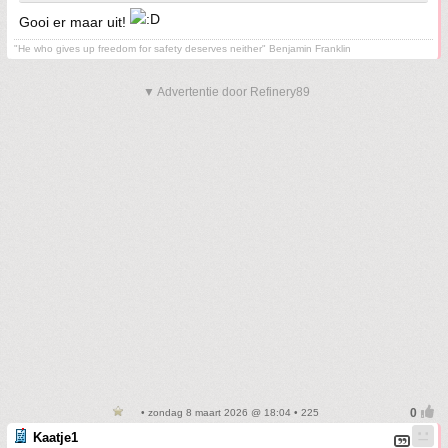
Gooi er maar uit!
"He who gives up freedom for safety deserves neither" Benjamin Franklin
▼ Advertentie door Refinery89
• zondag 8 maart 2026 @ 18:04 • 225
Kaatje1