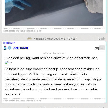
Kranplätze müssen verdichtet sein
• zondag 8 maart 2026 @ 17:42 • 217
Moderator
derLudolf
allround beunhaas
Even een peiling, want ben benieuwd of ik de abnormale ben
Je bent in de supermarkt en hebt je boodschappen midden op
de band liggen. Zelf ben je nog even in de winkel (iets
vergeten), de volgende persoon in de rij verschuift zorgvuldig je
boodschappen zodat de laatste twee pakken yoghurt uit zijn
winkelmandje ook nog op de band passen. Hoe zouden jullie
reageren?
Kranplätze müssen verdichtet sein