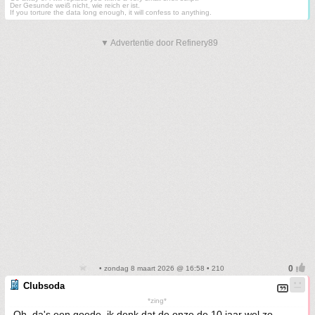
Der Gesunde weiß nicht, wie reich er ist.
If you torture the data long enough, it will confess to anything.
▼ Advertentie door Refinery89
• zondag 8 maart 2026 @ 16:58 • 210
Clubsoda
*zing*
Oh, da's een goede, ik denk dat de onze de 10 jaar wel zo