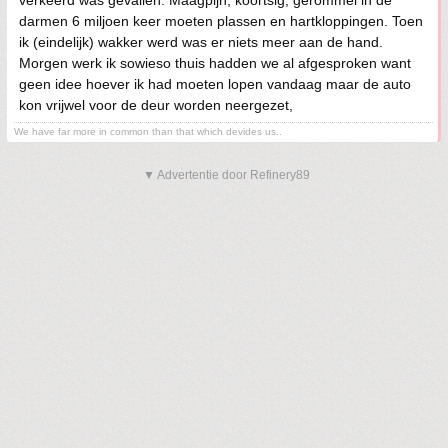
darmen 6 miljoen keer moeten plassen en hartkloppingen. Toen
ik (eindelijk) wakker werd was er niets meer aan de hand.
Morgen werk ik sowieso thuis hadden we al afgesproken want
geen idee hoever ik had moeten lopen vandaag maar de auto
kon vrijwel voor de deur worden neergezet,
We have far more in common than that which devides us..
▼ Advertentie door Refinery89