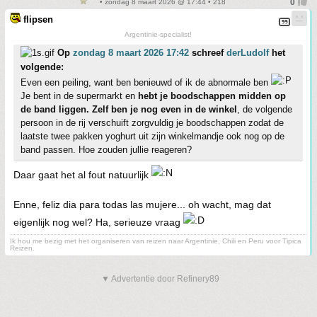
• zondag 8 maart 2026 @ 17:44 • 218
flipsen
Argentinie-specialist!
Op
zondag 8 maart 2026 17:42
schreef
derLudolf
het
volgende:
Even een peiling, want ben benieuwd of ik de abnormale ben
Je bent in de supermarkt en
hebt je boodschappen midden op
de band liggen. Zelf ben je nog even in de winkel
, de volgende
persoon in de rij verschuift zorgvuldig je boodschappen zodat de
laatste twee pakken yoghurt uit zijn winkelmandje ook nog op de
band passen. Hoe zouden jullie reageren?
Daar gaat het al fout natuurlijk
Enne, feliz dia para todas las mujere... oh wacht, mag dat
eigenlijk nog wel? Ha, serieuze vraag
Ik hou me bezig met het organiseren van reizen naar Argentinie, Chili en Peru voor Tipica
Reizen.
▼ Advertentie door Refinery89