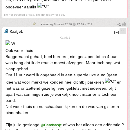
ongeveer aantikt
I'm not troubled or sad, I'm just ready for bed.
• zondag 8 maart 2026 @ 17:02 • 211
Kaatje1
Kaatje1
Ook weer thuis.
Baggernacht gehad, heel beroerd, niet geslapen tot ca 4 uur,
was bang dat ik de reunie moest afzeggen. Maar toch nog wat
slaap gehad.
Om 11 uur werd ik opgehaald in een superdeluxe auto (geen
idee wat voor merk) we konden heel dichtbij parkeren
en
het was ontzettend gezellig, veel gekletst met iedereen, blijft
apart wat sommigen zie je werkelijk nooit maar er is toch een
band.
Net weer thuis en nu schaatsen kijken en de was van gisteren
binnenhalen.
Zijn jullie geslaagd
of was het alleen een oriëntatie ?
@Candaasje