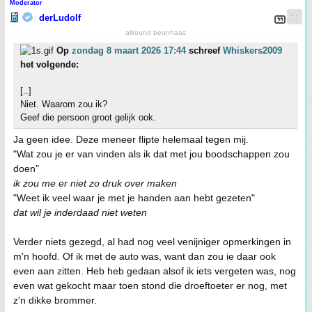
Moderator
derLudolf
allround beunhaas
Op
zondag 8 maart 2026 17:44
schreef
Whiskers2009
het volgende:
[..]
Niet. Waarom zou ik?
Geef die persoon groot gelijk ook.
Ja geen idee. Deze meneer flipte helemaal tegen mij.
"Wat zou je er van vinden als ik dat met jou boodschappen zou
doen"
ik zou me er niet zo druk over maken
"Weet ik veel waar je met je handen aan hebt gezeten"
dat wil je inderdaad niet weten
Verder niets gezegd, al had nog veel venijniger opmerkingen in
m'n hoofd. Of ik met de auto was, want dan zou ie daar ook
even aan zitten. Heb heb gedaan alsof ik iets vergeten was, nog
even wat gekocht maar toen stond die droeftoeter er nog, met
z'n dikke brommer.