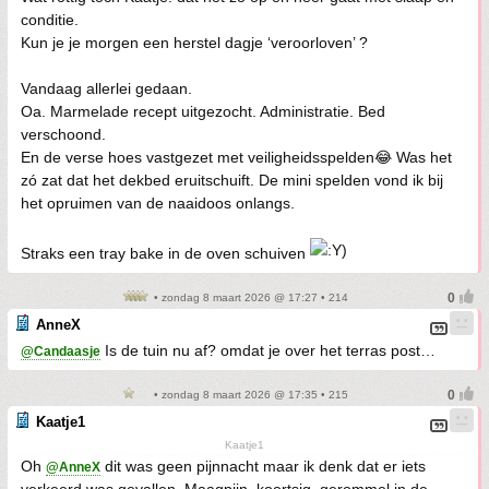
conditie.
Kun je je morgen een herstel dagje ‘veroorloven’ ?
Vandaag allerlei gedaan.
Oa. Marmelade recept uitgezocht. Administratie. Bed
verschoond.
En de verse hoes vastgezet met veiligheidsspelden😂 Was het
zó zat dat het dekbed eruitschuift. De mini spelden vond ik bij
het opruimen van de naaidoos onlangs.
Straks een tray bake in de oven schuiven
• zondag 8 maart 2026 @ 17:27 • 214
AnneX
Is de tuin nu af? omdat je over het terras post…
@Candaasje
• zondag 8 maart 2026 @ 17:35 • 215
Kaatje1
Kaatje1
Oh
dit was geen pijnnacht maar ik denk dat er iets
@AnneX
verkeerd was gevallen. Maagpijn, koortsig, gerommel in de