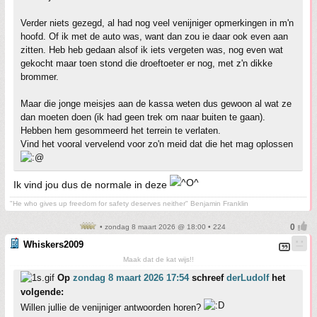
Verder niets gezegd, al had nog veel venijniger opmerkingen in m'n
hoofd. Of ik met de auto was, want dan zou ie daar ook even aan
zitten. Heb heb gedaan alsof ik iets vergeten was, nog even wat
gekocht maar toen stond die droeftoeter er nog, met z'n dikke
brommer.
Maar die jonge meisjes aan de kassa weten dus gewoon al wat ze
dan moeten doen (ik had geen trek om naar buiten te gaan).
Hebben hem gesommeerd het terrein te verlaten.
Vind het vooral vervelend voor zo'n meid dat die het mag oplossen
Ik vind jou dus de normale in deze
"He who gives up freedom for safety deserves neither" Benjamin Franklin
• zondag 8 maart 2026 @ 18:00 • 224
Whiskers2009
Maak dat de kat wijs!!
Op
zondag 8 maart 2026 17:54
schreef
derLudolf
het
volgende:
Willen jullie de venijniger antwoorden horen?