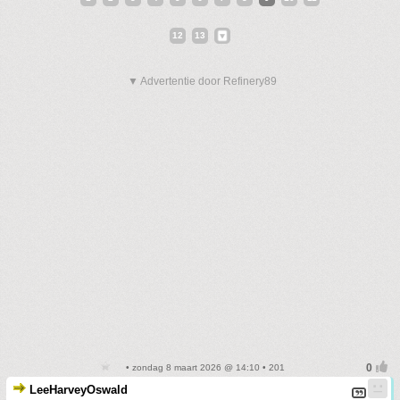
12
13
▼ Advertentie door Refinery89
• zondag 8 maart 2026 @ 14:10 • 201
LeeHarveyOswald