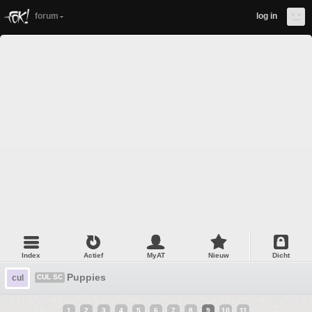
forum
log in
Index
Actief
MyAT
Nieuw
Dicht
Puppies
cul
CUL SC
1
2
3
4
5
6
7
8
9
10
11