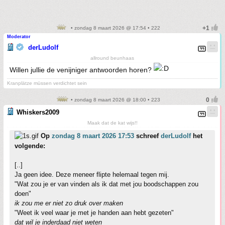
• zondag 8 maart 2026 @ 17:54 • 222
Moderator
derLudolf
allround beunhaas
Willen jullie de venijniger antwoorden horen?
Kranplätze müssen verdichtet sein
• zondag 8 maart 2026 @ 18:00 • 223
Whiskers2009
Maak dat de kat wijs!!
Op
zondag 8 maart 2026 17:53
schreef
derLudolf
het
volgende:
[..]
Ja geen idee. Deze meneer flipte helemaal tegen mij.
"Wat zou je er van vinden als ik dat met jou boodschappen zou
doen"
ik zou me er niet zo druk over maken
"Weet ik veel waar je met je handen aan hebt gezeten"
dat wil je inderdaad niet weten