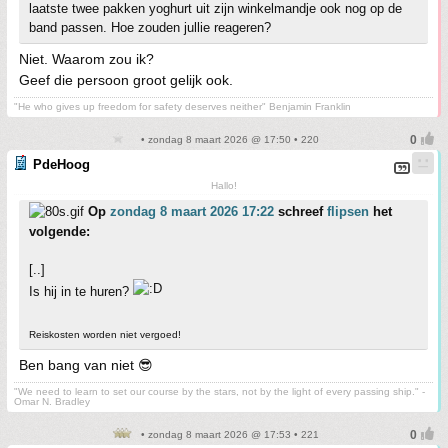
laatste twee pakken yoghurt uit zijn winkelmandje ook nog op de
band passen. Hoe zouden jullie reageren?
Niet. Waarom zou ik?
Geef die persoon groot gelijk ook.
"He who gives up freedom for safety deserves neither" Benjamin Franklin
• zondag 8 maart 2026 @ 17:50 • 220
PdeHoog
Hallo!
Op
zondag 8 maart 2026 17:22
schreef
flipsen
het
volgende:
[..]
Is hij in te huren?
Reiskosten worden niet vergoed!
Ben bang van niet 😎
"We need to learn to set our course by the stars, not by the light of every passing ship." -
Omar N. Bradley
• zondag 8 maart 2026 @ 17:53 • 221