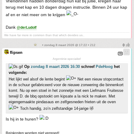
Vriendinnen hadden donderdag hun kat bij jullie, kregen haar
terug met kap en 10 dagen dragen instructie. Binnen 24 uur kap
af en er niet meer om te krijgen
Dank
@derLudolf
We have far more in common than that which devides us..
• zondag 8 maart 2026 @ 17:22 • 212
flipsen
Argentinie-specialist!
Op
zondag 8 maart 2026 16:30
schreef
PdeHoog
het
volgende:
Het lijkt wel alsof de lente begint
Net een nieuw stopcontact
in de schuur gefabriceerd voor de nieuwe zonwering die binnenkort
komt. Nu op een stoel in het zonnetje met een Liefmans Fruitesse
terwijl D. de bbq opstookt om kipsate a la nick te maken. Met
eigengemaakte pindasaus en zelfgesneden frieten uit de oven
Toch handig, zo’n zelfstandige 14-jarige 🤣
Is hij in te huren?
Reiskosten worden niet vergoed!