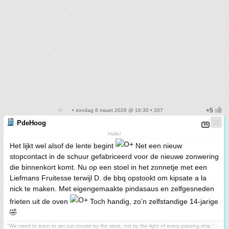
• zondag 8 maart 2026 @ 16:30 • 207
PdeHoog
Hallo!
Het lijkt wel alsof de lente begint
Net een nieuw
stopcontact in de schuur gefabriceerd voor de nieuwe zonwering
die binnenkort komt. Nu op een stoel in het zonnetje met een
Liefmans Fruitesse terwijl D. de bbq opstookt om kipsate a la
nick te maken. Met eigengemaakte pindasaus en zelfgesneden
frieten uit de oven
Toch handig, zo’n zelfstandige 14-jarige
🤣
"We need to learn to set our course by the stars, not by the light of every passing ship." -