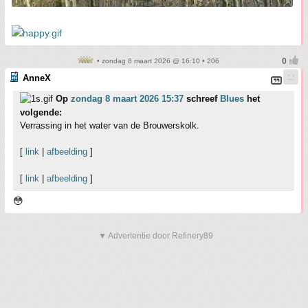
• zondag 8 maart 2026 @ 16:10 • 206
AnneX
Op
zondag 8 maart 2026 15:37
schreef
Blues
het
volgende:
Verrassing in het water van de Brouwerskolk.
[
link
|
afbeelding
]
[
link
|
afbeelding
]
😳
▼ Advertentie door Refinery89