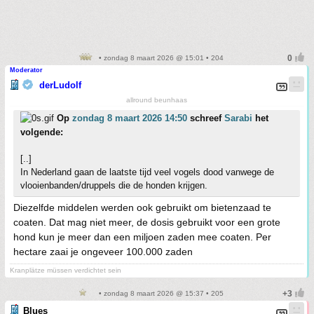
• zondag 8 maart 2026 @ 15:01 • 204
Moderator
derLudolf
allround beunhaas
Op
zondag 8 maart 2026 14:50
schreef
Sarabi
het
volgende:
[..]
In Nederland gaan de laatste tijd veel vogels dood vanwege de
vlooienbanden/druppels die de honden krijgen.
Diezelfde middelen werden ook gebruikt om bietenzaad te
coaten. Dat mag niet meer, de dosis gebruikt voor een grote
hond kun je meer dan een miljoen zaden mee coaten. Per
hectare zaai je ongeveer 100.000 zaden
Kranplätze müssen verdichtet sein
• zondag 8 maart 2026 @ 15:37 • 205
Blues