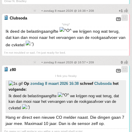
Omar N. Bradley
• zondag 8 maart 2026 @ 16:38 • 208
Clubsoda
*zing*
Ik deed de belastingaangifte
we krijgen nog wat terug,
dat kan dan mooi naar het vervangen van de rookgasafvoer van
de cvketel
I'm not troubled or sad, I'm just ready for bed.
• zondag 8 maart 2026 @ 16:57 • 209
z80
I fink you freaky
Op
zondag 8 maart 2026 16:38
schreef
Clubsoda
het
volgende:
Ik deed de belastingaangifte
we krijgen nog wat terug, dat
kan dan mooi naar het vervangen van de rookgasafvoer van de
cvketel
Hang er direct een nieuwe CO melder naast. Die dingen gaan 7
jaar mee. Maximaal 10 jaar. Dan is de sensor zelf op.
Go away or i will replace you withe a very small shell script.