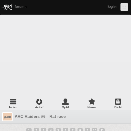
forum
log in
Index
Actief
MyAT
Nieuw
Dicht
ARC Raiders #6 - Rat race
gam
1
2
3
4
5
6
7
8
9
10
11