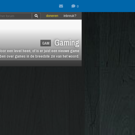
doneren
inbreuk?
Gaming
GAM
oor een level heen, of is er juist een nieuwe game
ebben over games in de breedste zin van het woord.