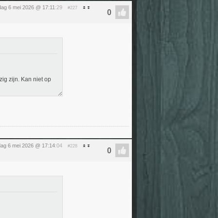
ag 6 mei 2026 @ 17:11
:29
#227
ig zijn. Kan niet op
ag 6 mei 2026 @ 17:14
:04
#228