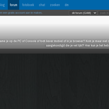
log
forum
fotoboek
chat
zoeken
dm
om een gratis account aan te maken
.
ame je op de PC of Console of toch liever mobiel of in je browser? Kom je maar niet d
aangekondigd die je vet lijkt? Hier kun je het h