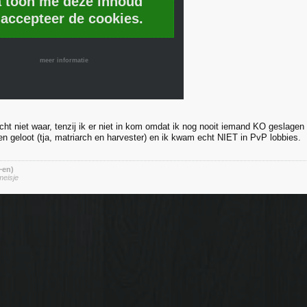
a toon me deze inhoud
 accepteer de cookies.
meer informatie
cht niet waar, tenzij ik er niet in kom omdat ik nog nooit iemand KO geslagen
en geloot (tja, matriarch en harvester) en ik kwam echt NIET in PvP lobbies.
 ~en)
meisje