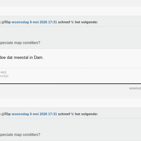
Op
woensdag 6 mei 2026 17:31
schreef
V.
het volgende:
peciale map condities?
doe dat meestal in Dam.
 ~en)
meisje
woensd
Op
woensdag 6 mei 2026 17:31
schreef
V.
het volgende:
peciale map condities?