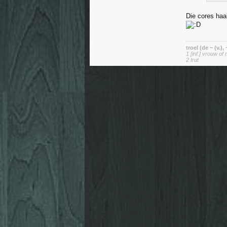
Die cores haa
troel (de ~ (v.),
1 [inf.] vrouw of 
2 trut