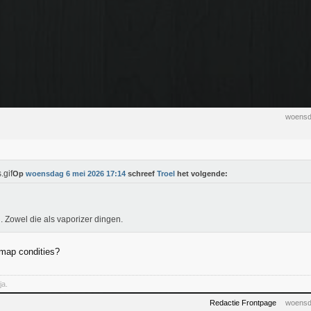
woensd
Op
woensdag 6 mei 2026 17:14
schreef
Troel
het volgende:
l. Zowel die als vaporizer dingen.
map condities?
ja.
Redactie Frontpage
woensd