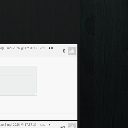
ag 6 mei 2026 @ 17:31
:33
#230
ag 6 mei 2026 @ 17:57
:23
#231