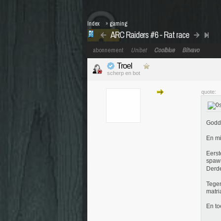
Index
»
gaming
ARC Raiders #6 - Rat race
abonnement
Unibet
Coolblue
Bitvavo
Troel
scherp en bot
quote:
Goddo
En mi
Eerst
spawn
Derde
Tegen
matri
En to