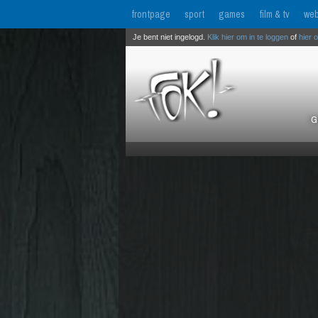
frontpage
sport
games
film & tv
web
Je bent niet ingelogd.
Klik hier om in te loggen
of
hier 
G