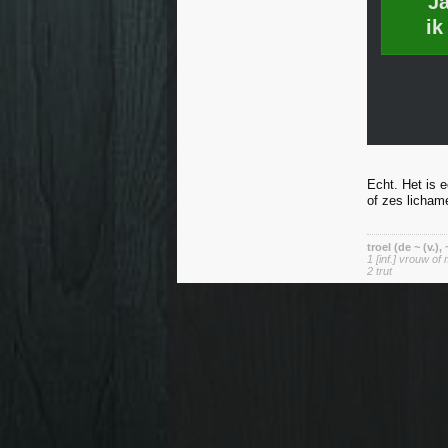
J
ik
Echt. Het is e
of zes licham
troel (de ~ (v.),
1 [inf.] vrouw of 
2 trut