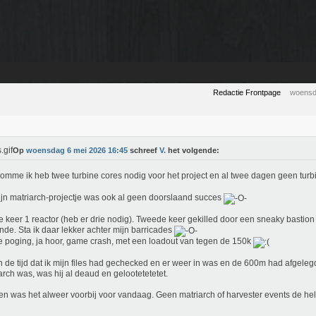
Redactie Frontpage
woensd
Op
woensdag 6 mei 2026 16:45
schreef
V.
het volgende:
mme ik heb twee turbine cores nodig voor het project en al twee dagen geen tur
jn matriarch-projectje was ook al geen doorslaand succes
e keer 1 reactor (heb er drie nodig). Tweede keer gekilled door een sneaky bastion 
de. Sta ik daar lekker achter mijn barricades
 poging, ja hoor, game crash, met een loadout van tegen de 150k
 de tijd dat ik mijn files had gechecked en er weer in was en de 600m had afgele
arch was, was hij al deaud en gelootetetetet.
en was het alweer voorbij voor vandaag. Geen matriarch of harvester events de he