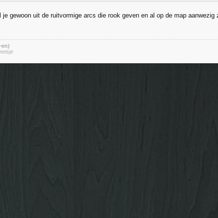
l je gewoon uit de ruitvormige arcs die rook geven en al op de map aanwezig
 ~en)
meisje