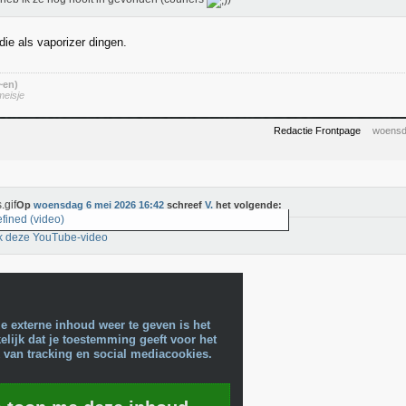
die als vaporizer dingen.
 ~en)
meisje
Redactie Frontpage
woensd
Op
woensdag 6 mei 2026 16:42
schreef
V.
het volgende:
fined (video)
k deze YouTube-video
e externe inhoud weer te geven is het
lijk dat je toestemming geeft voor het
 van tracking en social mediacookies.