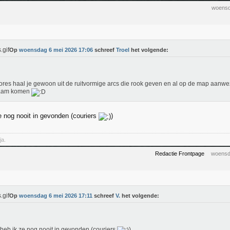
woensd
Op
woensdag 6 mei 2026 17:06
schreef
Troel
het volgende:
ores haal je gewoon uit de ruitvormige arcs die rook geven en al op de map aanwez
aam komen
e nog nooit in gevonden (couriers
)
ja.
Redactie Frontpage
woensd
Op
woensdag 6 mei 2026 17:11
schreef
V.
het volgende:
heb ik ze nog nooit in gevonden (couriers
)