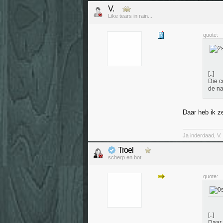
V.
Like tears in rain...
quote:
[..]
Die c
de n
Daar heb ik z
Ja inderdaad, V. 
Troel
scherp en bot
quote:
[..]
Daar 