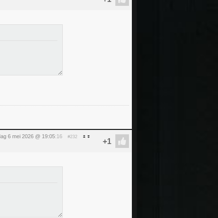
ag 6 mei 2026 @ 19:05
:16
#232