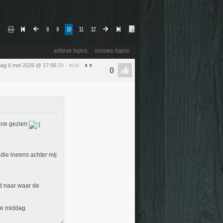
8
9
10
11
12
actieve topics
nieuwe topics
ag 6 mei 2026 @ 17:06
:39
#226
bine gezien
die ineens achter mij
gd naar waar de
le middag.