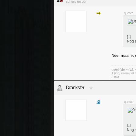
scherp en bot
quote:
[..]
Nog s
Nee, maar ik 
troel (de ~ (v.),
1 [inf.] vrouw of 
2 trut
Drankster
quote:
[..]
Nog s