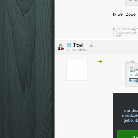
Ik wel. Zowel 
troel (de ~ (v.),
1 [inf.] vrouw of 
2 trut
Troel
scherp en bot
quote:
unde
Bekij
om dez
noodzake
gebruik