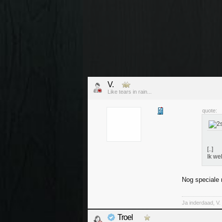
V.
Like tears in rain...
quote:
[..]
Ik we
Nog speciale 
Ja inderdaad, V. 
Troel