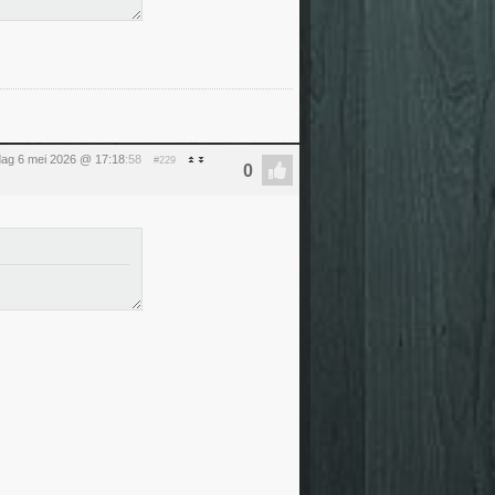
ag 6 mei 2026 @ 17:18
:58
#229