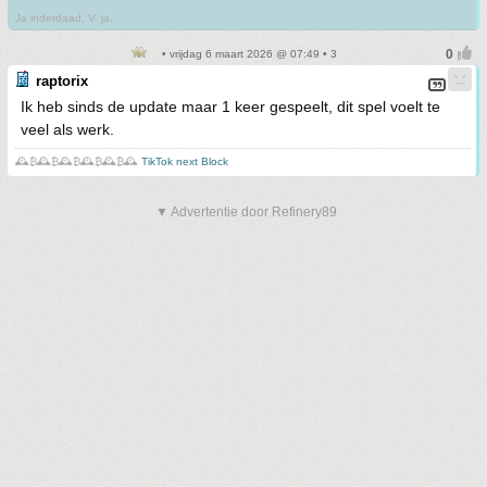
Ja inderdaad, V. ja.
• vrijdag 6 maart 2026 @ 07:49 • 3
raptorix
Ik heb sinds de update maar 1 keer gespeelt, dit spel voelt te
veel als werk.
🕰️₿🕰️₿🕰️₿🕰️₿🕰️₿🕰️
TikTok next Block
▼ Advertentie door Refinery89