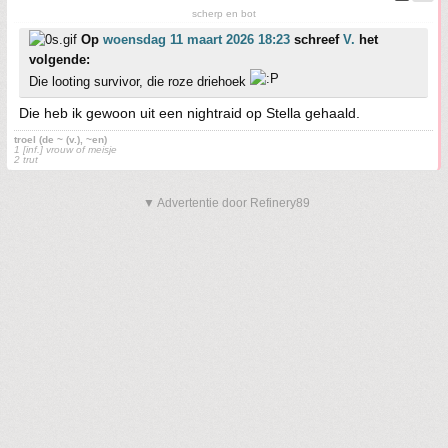
scherp en bot
Op
woensdag 11 maart 2026 18:23
schreef
V.
het
volgende:
Die looting survivor, die roze driehoek
Die heb ik gewoon uit een nightraid op Stella gehaald.
troel (de ~ (v.), ~en)
1 [inf.] vrouw of meisje
2 trut
▼ Advertentie door Refinery89