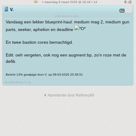
• maandag 9 maart 2026 @ 18:18 • 14
V.
Like tears in rain...
Vandaag een lekker blueprint-haul: medium mag 2, medium gun
parts, seeker, aphelion en deadline
En twee bastion cores bemachtigd.
Edit: oeh vergeten, ook nog een augment bp, zo'n roze met de
defib.
Bericht 13% gewijzigd door V. op 09-03-2026 20:38:51
Ja inderdaad, V. ja.
▼ Advertentie door Refinery89