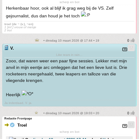
scherp en bot
Herkenbaar hoor, ook al blijf ik grag weg bij de VS. Zelf
gejournalist, dus dan houd je het toch
troel (de ~ (v.), ~en)
1 [inf.] vrouw of meisje
2 trut
• dinsdag 10 maart 2026 @ 17:44 • 19
V.
Like tears in rain...
Zooo, dat waren weer een paar fijne sessies. Lekker met mijn
anvil in mijn eentje arc omleggen dat het een lieve lust is. Drie
rocketeers neergehaald, twee leapers en talloze van die
vliegende krengen.
Heerlijk
Ja inderdaad, V. ja.
• dinsdag 10 maart 2026 @ 19:03 • 20
Redactie Frontpage
Troel
scherp en bot