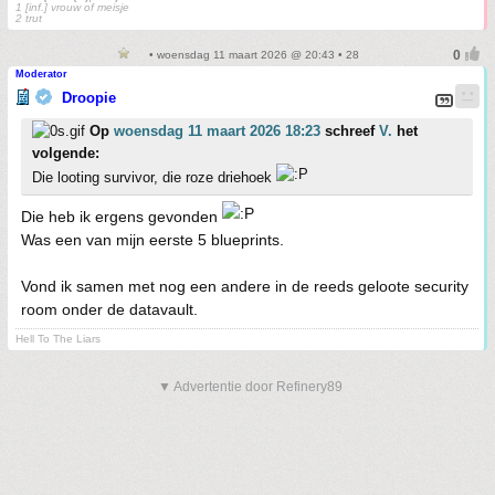
1 [inf.] vrouw of meisje
2 trut
• woensdag 11 maart 2026 @ 20:43 • 28
Moderator
Droopie
Op
woensdag 11 maart 2026 18:23
schreef
V.
het
volgende:
Die looting survivor, die roze driehoek
Die heb ik ergens gevonden
Was een van mijn eerste 5 blueprints.
Vond ik samen met nog een andere in de reeds geloote security
room onder de datavault.
Hell To The Liars
▼ Advertentie door Refinery89