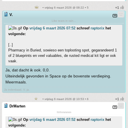
• vrijdag 6 maart 2026 @ 08:22 • 5
V.
Like tears in rain...
Op
vrijdag 6 maart 2026 07:52
schreef
raptorix
het
volgende:
[..]
Pharmacy in Buried, sowieso een toplooting spot, gegarandeerd 1
of 2 blueprints en veel valuables, de rusted medical kit ligt er ook
vaak.
Ja, dat dacht ik ook. 0,0.
Uiteindelijk gevonden in Space op de bovenste verdieping.
Meermaals.
Ja inderdaad, V. ja.
• vrijdag 6 maart 2026 @ 10:53 • 6
DrMarten
hhhmmmm
Op
vrijdag 6 maart 2026 07:52
schreef
raptorix
het
volgende: