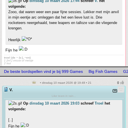
Op
dinsdag 10 maart 2026 17:44
schreef
V.
het
volgende:
Zooo, dat waren weer een paar fijne sessies. Lekker met mijn anvil
in mijn eentje arc omleggen dat het een lieve lust is. Drie
rocketeers neergehaald, twee leapers en talloze van die vliegende
krengen.
Heerlijk
Fijn he
troel (de ~ (v.), ~en)
1 [inf.] vrouw of meisje
2 trut
De beste bordspellen vind je bij 999 Games
Big Fish Games
G2
• dinsdag 10 maart 2026 @ 19:48 • 21
V.
Like tears in rain...
Op
dinsdag 10 maart 2026 19:03
schreef
Troel
het
volgende:
[..]
Fijn he