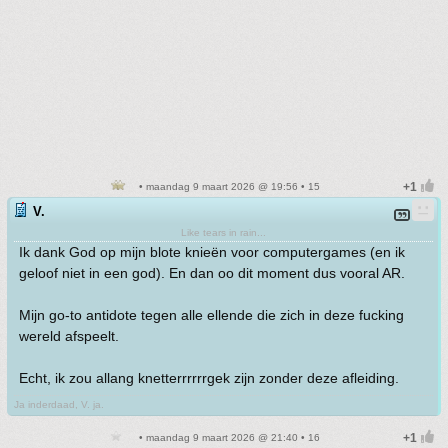
• maandag 9 maart 2026 @ 19:56 • 15
V.
Like tears in rain...
Ik dank God op mijn blote knieën voor computergames (en ik
geloof niet in een god). En dan oo dit moment dus vooral AR.
Mijn go-to antidote tegen alle ellende die zich in deze fucking
wereld afspeelt.
Echt, ik zou allang knetterrrrrrgek zijn zonder deze afleiding.
Ja inderdaad, V. ja.
• maandag 9 maart 2026 @ 21:40 • 16