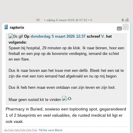
• vrijdag 6 maart 2026 @ 07:52 • 4
raptorix
Op
donderdag 5 maart 2026 12:37
schreef
V.
het
volgende:
Spawn bij hospital, 29 minuten op de klok. Ik naar binnen, hoor een
fireball en een pop op de bovenste verdieping, iemand die schiet
en een flare.
Dus ik naar boven aan het touw met een defib. Bleek het een rat te
zijn die met een toro iemand had afgeknald en nu op mij begon.
Dus ik heb hem maar even ontdaan van zijn leven en zijn loot.
Maar geen rusted kit te vinden
Pharmacy in Buried, sowieso een toplooting spot, gegarandeerd
1 of 2 blueprints en veel valuables, de rusted medical kit ligt er
ook vaak.
🕰️₿🕰️₿🕰️₿🕰️₿🕰️₿🕰️
TikTok next Block