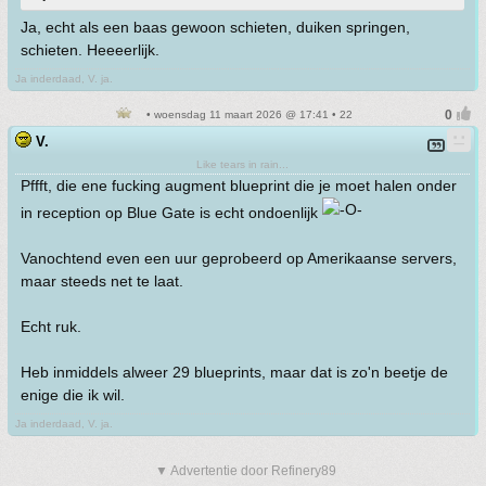
Ja, echt als een baas gewoon schieten, duiken springen,
schieten. Heeeerlijk.
Ja inderdaad, V. ja.
• woensdag 11 maart 2026 @ 17:41 • 22
V.
Like tears in rain...
Pffft, die ene fucking augment blueprint die je moet halen onder
in reception op Blue Gate is echt ondoenlijk
Vanochtend even een uur geprobeerd op Amerikaanse servers,
maar steeds net te laat.
Echt ruk.
Heb inmiddels alweer 29 blueprints, maar dat is zo'n beetje de
enige die ik wil.
Ja inderdaad, V. ja.
▼ Advertentie door Refinery89