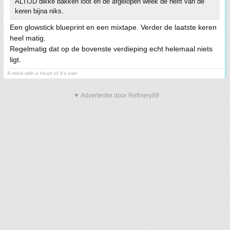
ALTIJD dikke bakken loot en de afgelopen week de helft van de
keren bijna niks.
Een glowstick blueprint en een mixtape. Verder de laatste keren
heel matig.
Regelmatig dat op de bovenste verdieping echt helemaal niets
ligt.
A mind with a heart of it's own
▼ Advertentie door Refinery89