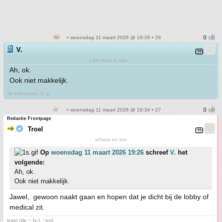
• woensdag 11 maart 2026 @ 19:26 • 26
V.
Like tears in rain...
Ah, ok.
Ook niet makkelijk.
Ja inderdaad, V. ja.
• woensdag 11 maart 2026 @ 19:34 • 27
Redactie Frontpage
Troel
scherp en bot
Op
woensdag 11 maart 2026 19:26
schreef
V.
het
volgende:
Ah, ok.
Ook niet makkelijk.
Jawel,. gewoon naakt gaan en hopen dat je dicht bij de lobby of
medical zit.
troel (de ~ (v.), ~en)