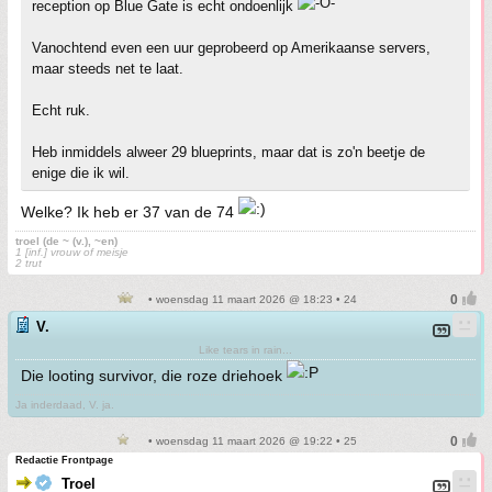
reception op Blue Gate is echt ondoenlijk
Vanochtend even een uur geprobeerd op Amerikaanse servers,
maar steeds net te laat.
Echt ruk.
Heb inmiddels alweer 29 blueprints, maar dat is zo'n beetje de
enige die ik wil.
Welke? Ik heb er 37 van de 74
troel (de ~ (v.), ~en)
1 [inf.] vrouw of meisje
2 trut
• woensdag 11 maart 2026 @ 18:23 • 24
V.
Like tears in rain...
Die looting survivor, die roze driehoek
Ja inderdaad, V. ja.
• woensdag 11 maart 2026 @ 19:22 • 25
Redactie Frontpage
Troel