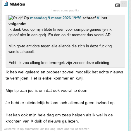
MMaRsu
I need some paprika
Op
maandag 9 maart 2026 19:56
schreef
V.
het
volgende:
Ik dank God op mijn blote knieën voor computergames (en ik
geloof niet in een god). En dan oo dit moment dus vooral AR.
Mijn go-to antidote tegen alle ellende die zich in deze fucking
wereld afspeelt.
Echt, ik zou allang knetterrrrrrgek zijn zonder deze afleiding.
Ik heb wel geleerd en probeer zoveel mogelijk het echte nieuws
te vermijden. Het is enkel kommer en kwijl.
Mijn tip aan jou is om dat ook vooral te doen.
Je hebt er uiteindelijk helaas toch allemaal geen invloed op.
Het kan ook mijn hele dag om zeep helpen als ik wel in de
krochten van X duik of nieuws ga lezen.
welcome to my submarine lair. It's long, hard and full of seamen!