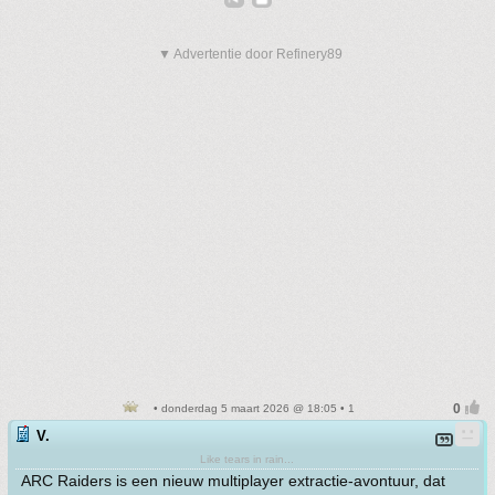
▼ Advertentie door Refinery89
• donderdag 5 maart 2026 @ 18:05 • 1
V.
Like tears in rain...
ARC Raiders is een nieuw multiplayer extractie-avontuur, dat