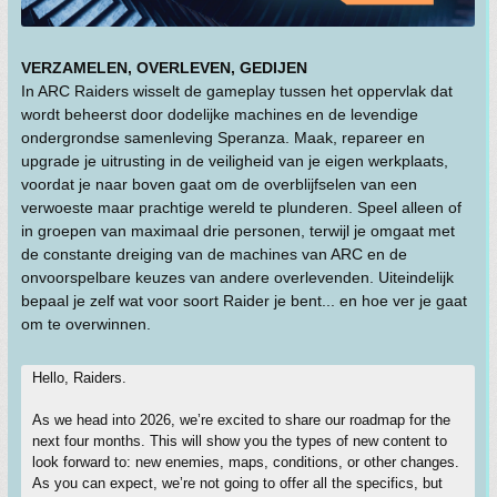
VERZAMELEN, OVERLEVEN, GEDIJEN
In ARC Raiders wisselt de gameplay tussen het oppervlak dat
wordt beheerst door dodelijke machines en de levendige
ondergrondse samenleving Speranza. Maak, repareer en
upgrade je uitrusting in de veiligheid van je eigen werkplaats,
voordat je naar boven gaat om de overblijfselen van een
verwoeste maar prachtige wereld te plunderen. Speel alleen of
in groepen van maximaal drie personen, terwijl je omgaat met
de constante dreiging van de machines van ARC en de
onvoorspelbare keuzes van andere overlevenden. Uiteindelijk
bepaal je zelf wat voor soort Raider je bent... en hoe ver je gaat
om te overwinnen.
Hello, Raiders.
As we head into 2026, we’re excited to share our roadmap for the
next four months. This will show you the types of new content to
look forward to: new enemies, maps, conditions, or other changes.
As you can expect, we’re not going to offer all the specifics, but