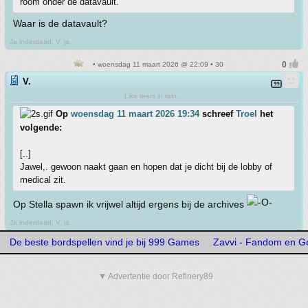
room onder de datavault.
Waar is de datavault?
Ja inderdaad, V. ja.
• woensdag 11 maart 2026 @ 22:09 • 30
V.
Like tears in rain...
Op
woensdag 11 maart 2026 19:34
schreef
Troel
het
volgende:
[..]
Jawel,. gewoon naakt gaan en hopen dat je dicht bij de lobby of
medical zit.
Op Stella spawn ik vrijwel altijd ergens bij de archives
Ja inderdaad, V. ja.
De beste bordspellen vind je bij 999 Games
Zavvi - Fandom en G
▼ Advertentie door Refinery89