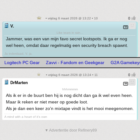
• vrijdag 6 maart 2026 @ 13:22 • 10
V.
Like tears in rain...
Jammer, was een van mijn favo secret lootspots. Ik ga er nog
wel heen, omdat daar regelmatig een security breach spawnt.
Ja inderdaad, V. ja.
Logitech PC Gear
Zavvi - Fandom en Geekgear
G2A Gamekeys 
• vrijdag 6 maart 2026 @ 13:24 • 11
DrMarten
hhhmmmm
Als ik er in de buurt ben hij is nog dicht dan ga ik wel even heen.
Maar ik reken er niet meer op goede loot.
Als je dan een keer zo'n mixtape vindt is het mooi meegenomen.
A mind with a heart of it's own
▼ Advertentie door Refinery89