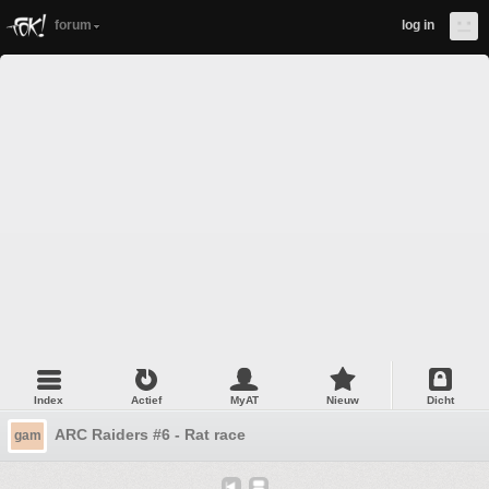
forum
log in
Index
Actief
MyAT
Nieuw
Dicht
ARC Raiders #6 - Rat race
gam