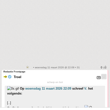
• woensdag 11 maart 2026 @ 22:09 • 31
Redactie Frontpage
Troel
scherp en bot
Op
woensdag 11 maart 2026 22:09
schreef
V.
het
volgende:
[..]
Op Stella spawn ik vrijwel altijd ergens bij de archives