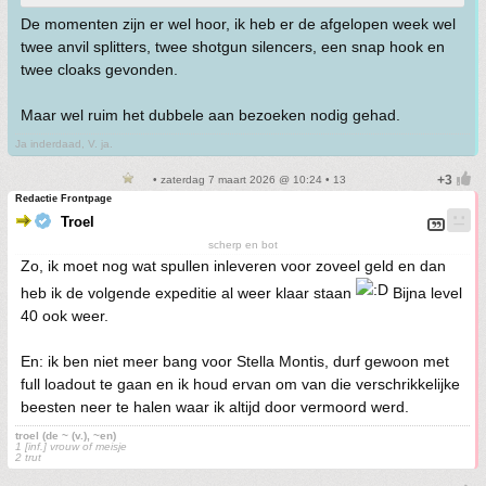
De momenten zijn er wel hoor, ik heb er de afgelopen week wel
twee anvil splitters, twee shotgun silencers, een snap hook en
twee cloaks gevonden.
Maar wel ruim het dubbele aan bezoeken nodig gehad.
Ja inderdaad, V. ja.
• zaterdag 7 maart 2026 @ 10:24 • 13
Redactie Frontpage
Troel
scherp en bot
Zo, ik moet nog wat spullen inleveren voor zoveel geld en dan
heb ik de volgende expeditie al weer klaar staan
Bijna level
40 ook weer.
En: ik ben niet meer bang voor Stella Montis, durf gewoon met
full loadout te gaan en ik houd ervan om van die verschrikkelijke
beesten neer te halen waar ik altijd door vermoord werd.
troel (de ~ (v.), ~en)
1 [inf.] vrouw of meisje
2 trut