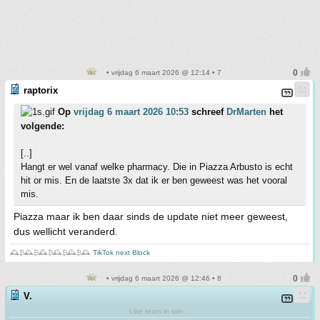
• vrijdag 6 maart 2026 @ 12:14 • 7
raptorix
Op
vrijdag 6 maart 2026 10:53
schreef
DrMarten
het
volgende:
[..]
Hangt er wel vanaf welke pharmacy. Die in Piazza Arbusto is echt
hit or mis. En de laatste 3x dat ik er ben geweest was het vooral
mis.
Piazza maar ik ben daar sinds de update niet meer geweest,
dus wellicht veranderd.
🕰️₿🕰️₿🕰️₿🕰️₿🕰️₿🕰️
TikTok next Block
• vrijdag 6 maart 2026 @ 12:46 • 8
V.
Like tears in rain...