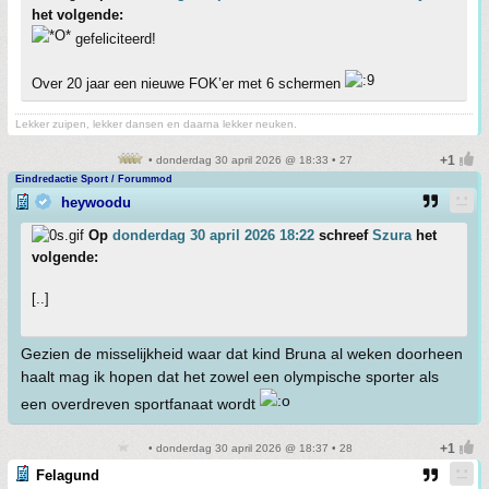
het volgende:
gefeliciteerd!
Over 20 jaar een nieuwe FOK’er met 6 schermen
Lekker zuipen, lekker dansen en daarna lekker neuken.
• donderdag 30 april 2026 @ 18:33 • 27
Eindredactie Sport / Forummod
heywoodu
Op
donderdag 30 april 2026 18:22
schreef
Szura
het
volgende:
[..]
Gezien de misselijkheid waar dat kind Bruna al weken doorheen
haalt mag ik hopen dat het zowel een olympische sporter als
een overdreven sportfanaat wordt
• donderdag 30 april 2026 @ 18:37 • 28
Felagund