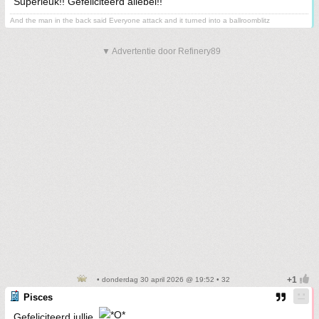
Superleuk!! Gefeliciteerd allebei!!
And the man in the back said Everyone attack and it turned into a ballroomblitz
▼ Advertentie door Refinery89
• donderdag 30 april 2026 @ 19:52 • 32
Pisces
Gefeliciteerd jullie.