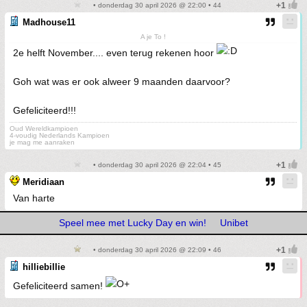
• donderdag 30 april 2026 @ 22:00 • 44
Madhouse11
A je To !
2e helft November.... even terug rekenen hoor
Goh wat was er ook alweer 9 maanden daarvoor?
Gefeliciteerd!!!
Oud Wereldkampioen
4-voudig Nederlands Kampioen
je mag me aanraken
• donderdag 30 april 2026 @ 22:04 • 45
Meridiaan
Van harte
Speel mee met Lucky Day en win!
Unibet
• donderdag 30 april 2026 @ 22:09 • 46
hilliebillie
Gefeliciteerd samen!