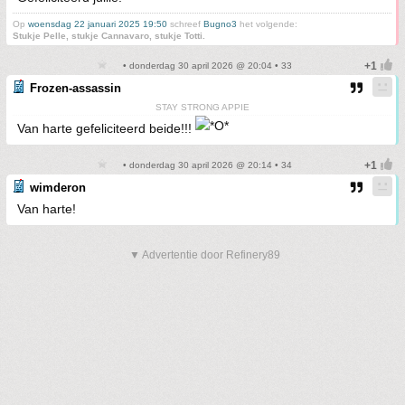
Op
woensdag 22 januari 2025 19:50
schreef
Bugno3
het volgende:
Stukje Pelle, stukje Cannavaro, stukje Totti.
• donderdag 30 april 2026 @ 20:04 • 33
Frozen-assassin
STAY STRONG APPIE
Van harte gefeliciteerd beide!!!
• donderdag 30 april 2026 @ 20:14 • 34
wimderon
Van harte!
▼ Advertentie door Refinery89