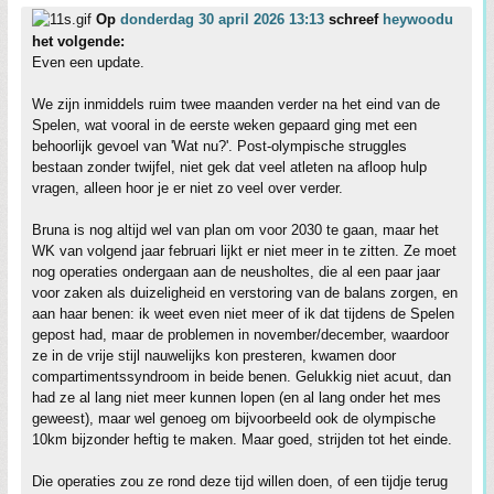
Op
donderdag 30 april 2026 13:13
schreef
heywoodu
het volgende:
Even een update.
We zijn inmiddels ruim twee maanden verder na het eind van de
Spelen, wat vooral in de eerste weken gepaard ging met een
behoorlijk gevoel van 'Wat nu?'. Post-olympische struggles
bestaan zonder twijfel, niet gek dat veel atleten na afloop hulp
vragen, alleen hoor je er niet zo veel over verder.
Bruna is nog altijd wel van plan om voor 2030 te gaan, maar het
WK van volgend jaar februari lijkt er niet meer in te zitten. Ze moet
nog operaties ondergaan aan de neusholtes, die al een paar jaar
voor zaken als duizeligheid en verstoring van de balans zorgen, en
aan haar benen: ik weet even niet meer of ik dat tijdens de Spelen
gepost had, maar de problemen in november/december, waardoor
ze in de vrije stijl nauwelijks kon presteren, kwamen door
compartimentssyndroom in beide benen. Gelukkig niet acuut, dan
had ze al lang niet meer kunnen lopen (en al lang onder het mes
geweest), maar wel genoeg om bijvoorbeeld ook de olympische
10km bijzonder heftig te maken. Maar goed, strijden tot het einde.
Die operaties zou ze rond deze tijd willen doen, of een tijdje terug