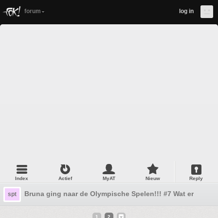
forum
log in
Index
Actief
MyAT
Nieuw
Reply
Bruna ging naar de Olympische Spelen!!! #7 Wat er toen g
spt
1
2