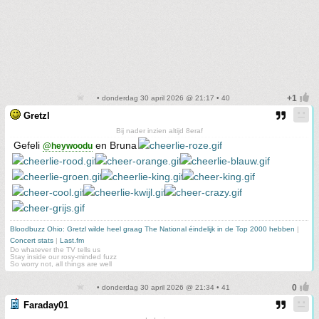
• donderdag 30 april 2026 @ 21:17 • 40
Gretzl
Bij nader inzien altijd 8eraf
Gefeli
en Bruna
@heywoodu
Bloodbuzz Ohio: Gretzl wilde heel graag The National éindelijk in de Top 2000 hebben
|
Concert stats
|
Last.fm
Do whatever the TV tells us
Stay inside our rosy-minded fuzz
So worry not, all things are well
• donderdag 30 april 2026 @ 21:34 • 41
Faraday01