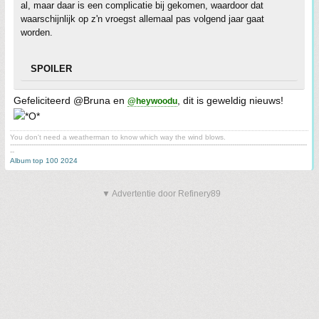
al, maar daar is een complicatie bij gekomen, waardoor dat
waarschijnlijk op z'n vroegst allemaal pas volgend jaar gaat
worden.
SPOILER
Gefeliciteerd @Bruna en
, dit is geweldig nieuws!
@heywoodu
You don't need a weatherman to know which way the wind blows.
-------------------------------------------------------------------------------------------------------------------------------------------
--
Album top 100 2024
▼ Advertentie door Refinery89