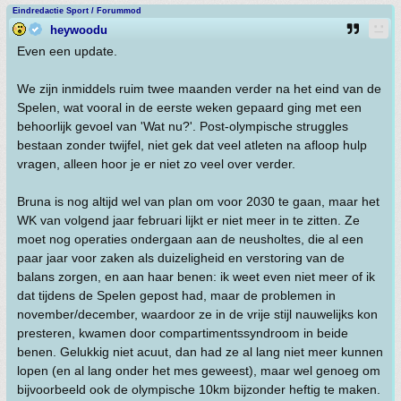
Eindredactie Sport / Forummod
heywoodu
Even een update.
We zijn inmiddels ruim twee maanden verder na het eind van de
Spelen, wat vooral in de eerste weken gepaard ging met een
behoorlijk gevoel van 'Wat nu?'. Post-olympische struggles
bestaan zonder twijfel, niet gek dat veel atleten na afloop hulp
vragen, alleen hoor je er niet zo veel over verder.
Bruna is nog altijd wel van plan om voor 2030 te gaan, maar het
WK van volgend jaar februari lijkt er niet meer in te zitten. Ze
moet nog operaties ondergaan aan de neusholtes, die al een
paar jaar voor zaken als duizeligheid en verstoring van de
balans zorgen, en aan haar benen: ik weet even niet meer of ik
dat tijdens de Spelen gepost had, maar de problemen in
november/december, waardoor ze in de vrije stijl nauwelijks kon
presteren, kwamen door compartimentssyndroom in beide
benen. Gelukkig niet acuut, dan had ze al lang niet meer kunnen
lopen (en al lang onder het mes geweest), maar wel genoeg om
bijvoorbeeld ook de olympische 10km bijzonder heftig te maken.