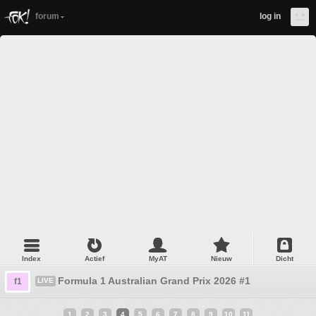
forum
log in
Index
Actief
MyAT
Nieuw
Dicht
Formula 1 Australian Grand Prix 2026 #1
f1
LIVE
1
2
3
4
5
6
7
8
9
10
11