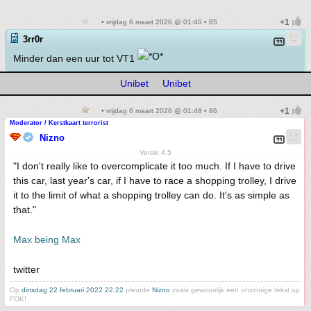
• vrijdag 6 maart 2026 @ 01:40 • 85
3rr0r
Minder dan een uur tot VT1
Unibet
Unibet
• vrijdag 6 maart 2026 @ 01:48 • 86
Moderator / Kerstkaart terrorist
Nizno
Versie 4.5
"I don't really like to overcomplicate it too much. If I have to drive
this car, last year's car, if I have to race a shopping trolley, I drive
it to the limit of what a shopping trolley can do. It's as simple as
that."
Max being Max
twitter
Op
dinsdag 22 februari 2022 22:22
pleurde
Nizno
zoals gewoonlijk een onzinnige tekst op
FOK!