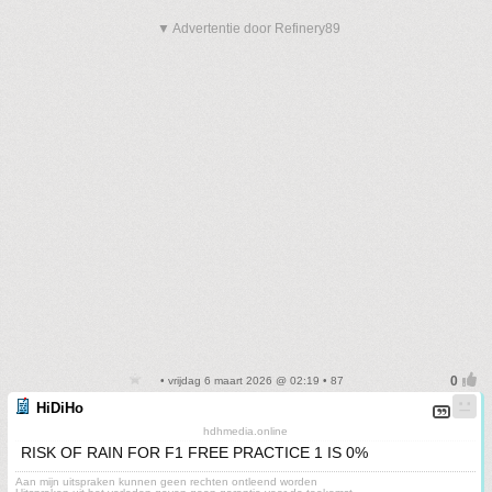
▼ Advertentie door Refinery89
• vrijdag 6 maart 2026 @ 02:19 • 87
HiDiHo
hdhmedia.online
RISK OF RAIN FOR F1 FREE PRACTICE 1 IS 0%
Aan mijn uitspraken kunnen geen rechten ontleend worden