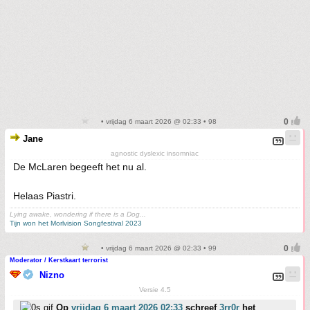
• vrijdag 6 maart 2026 @ 02:33 • 98
Jane
agnostic dyslexic insomniac
De McLaren begeeft het nu al.
Helaas Piastri.
Lying awake, wondering if there is a Dog...
Tijn won het Morlvision Songfestival 2023
• vrijdag 6 maart 2026 @ 02:33 • 99
Moderator / Kerstkaart terrorist
Nizno
Versie 4.5
Op
vrijdag 6 maart 2026 02:33
schreef
3rr0r
het