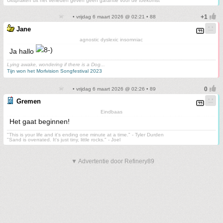
Uitspraken uit het verleden geven geen garantie voor de toekomst
• vrijdag 6 maart 2026 @ 02:21 • 88
Jane
agnostic dyslexic insomniac
Ja hallo
Lying awake, wondering if there is a Dog...
Tijn won het Morlvision Songfestival 2023
• vrijdag 6 maart 2026 @ 02:26 • 89
Gremen
Eindbaas
Het gaat beginnen!
"This is your life and it's ending one minute at a time." - Tyler Durden
"Sand is overrated. It's just tiny, little rocks." - Joel
▼ Advertentie door Refinery89