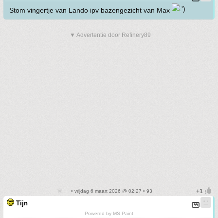
Stom vingertje van Lando ipv bazengezicht van Max
▼ Advertentie door Refinery89
• vrijdag 6 maart 2026 @ 02:27 • 93
Tijn
Powered by MS Paint