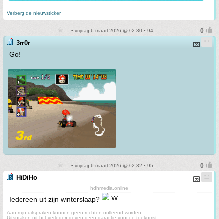
Verberg de nieuwsticker
• vrijdag 6 maart 2026 @ 02:30 • 94
3rr0r
Go!
• vrijdag 6 maart 2026 @ 02:32 • 95
HiDiHo
hdhmedia.online
Iedereen uit zijn winterslaap?
Aan mijn uitspraken kunnen geen rechten ontleend worden
Uitspraken uit het verleden geven geen garantie voor de toekomst