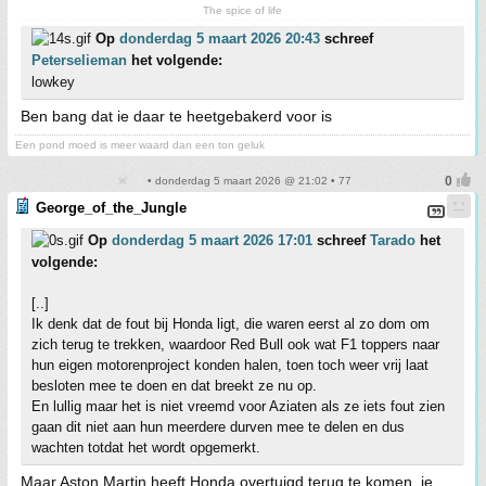
The spice of life
Op
donderdag 5 maart 2026 20:43
schreef
Peterselieman
het volgende:
lowkey
Ben bang dat ie daar te heetgebakerd voor is
Een pond moed is meer waard dan een ton geluk
• donderdag 5 maart 2026 @ 21:02 • 77
George_of_the_Jungle
Op
donderdag 5 maart 2026 17:01
schreef
Tarado
het
volgende:
[..]
Ik denk dat de fout bij Honda ligt, die waren eerst al zo dom om
zich terug te trekken, waardoor Red Bull ook wat F1 toppers naar
hun eigen motorenproject konden halen, toen toch weer vrij laat
besloten mee te doen en dat breekt ze nu op.
En lullig maar het is niet vreemd voor Aziaten als ze iets fout zien
gaan dit niet aan hun meerdere durven mee te delen en dus
wachten totdat het wordt opgemerkt.
Maar Aston Martin heeft Honda overtuigd terug te komen, je