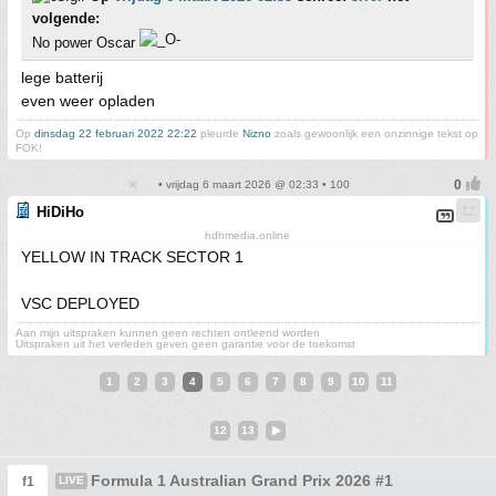
volgende:
No power Oscar
lege batterij
even weer opladen
Op
dinsdag 22 februari 2022 22:22
pleurde
Nizno
zoals gewoonlijk een onzinnige tekst op
FOK!
• vrijdag 6 maart 2026 @ 02:33 • 100
HiDiHo
hdhmedia.online
YELLOW IN TRACK SECTOR 1
VSC DEPLOYED
Aan mijn uitspraken kunnen geen rechten ontleend worden
Uitspraken uit het verleden geven geen garantie voor de toekomst
1
2
3
4
5
6
7
8
9
10
11
12
13
Formula 1 Australian Grand Prix 2026 #1
f1
LIVE