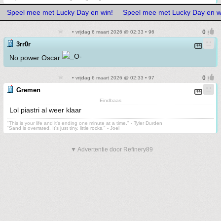
Speel mee met Lucky Day en win!
Speel mee met Lucky Day en w
• vrijdag 6 maart 2026 @ 02:33 • 96
3rr0r
No power Oscar
• vrijdag 6 maart 2026 @ 02:33 • 97
Gremen
Eindbaas
Lol piastri al weer klaar
"This is your life and it's ending one minute at a time." - Tyler Durden
"Sand is overrated. It's just tiny, little rocks." - Joel
▼ Advertentie door Refinery89