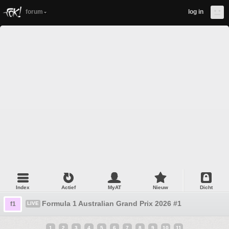
forum
log in
Index
Actief
MyAT
Nieuw
Dicht
Formula 1 Australian Grand Prix 2026 #1
f1
LIVE
1
2
3
4
5
6
7
8
9
10
11