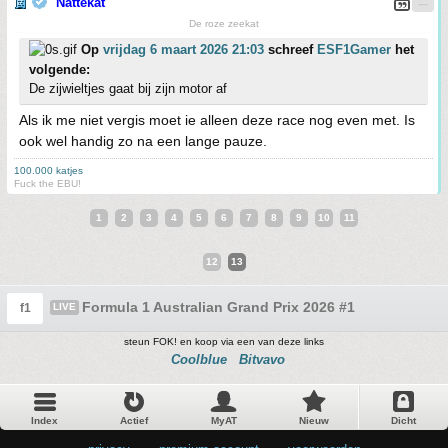
Nattekat
De roze zeekat
Op
vrijdag 6 maart 2026 21:03
schreef
ESF1Gamer
het
volgende:
De zijwieltjes gaat bij zijn motor af
Als ik me niet vergis moet ie alleen deze race nog even met. Is
ook wel handig zo na een lange pauze.
100.000 katjes
Fuck the EBU!
1
2
3
4
5
6
7
8
9
10
11
12
13
Formula 1 Australian Grand Prix 2026 #1
f1
LIVE
steun FOK! en koop via een van deze links
Coolblue
Bitvavo
Index
Actief
MyAT
Nieuw
Dicht