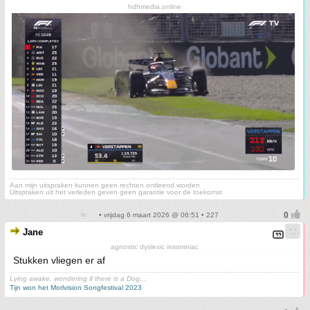
hdhmedia.online
Aan mijn uitspraken kunnen geen rechten ontleend worden
Uitspraken uit het verleden geven geen garantie voor de toekomst
• vrijdag 6 maart 2026 @ 06:51 • 227
Jane
agnostic dyslexic insomniac
Stukken vliegen er af
Lying awake, wondering if there is a Dog...
Tijn won het Morlvision Songfestival 2023