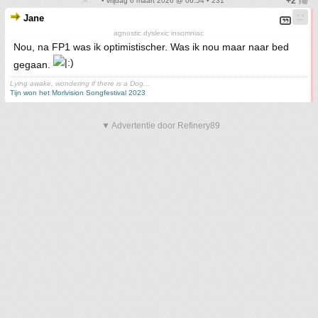
• vrijdag 6 maart 2026 @ 06:54 • 231
Jane
agnostic dyslexic insomniac
Nou, na FP1 was ik optimistischer. Was ik nou maar naar bed
gegaan.
Lying awake, wondering if there is a Dog...
Tijn won het Morlvision Songfestival 2023
▼ Advertentie door Refinery89