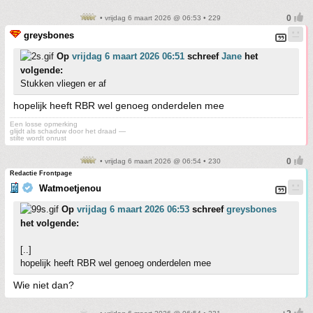
• vrijdag 6 maart 2026 @ 06:53 • 229
greysbones
Op
vrijdag 6 maart 2026 06:51
schreef
Jane
het
volgende:
Stukken vliegen er af
hopelijk heeft RBR wel genoeg onderdelen mee
Een losse opmerking
glijdt als schaduw door het draad —
stilte wordt onrust
• vrijdag 6 maart 2026 @ 06:54 • 230
Redactie Frontpage
Watmoetjenou
Op
vrijdag 6 maart 2026 06:53
schreef
greysbones
het volgende:
[..]
hopelijk heeft RBR wel genoeg onderdelen mee
Wie niet dan?