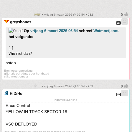
• vrijdag 6 maart 2026 @ 06:54 • 232
greysbones
Op
vrijdag 6 maart 2026 06:54
schreef
Watmoetjenou
het volgende:
[..]
Wie niet dan?
aston
Een losse opmerking
glijdt als schaduw door het draad —
stilte wordt onrust
• vrijdag 6 maart 2026 @ 06:54 • 233
HiDiHo
hdhmedia.online
Race Control
YELLOW IN TRACK SECTOR 18
VSC DEPLOYED
Aan mijn uitspraken kunnen geen rechten ontleend worden