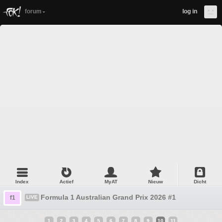
forum
log in
Index
Actief
MyAT
Nieuw
Dicht
Formula 1 Australian Grand Prix 2026 #1
f1
LIVE
1
2
3
4
5
6
7
8
9
10
11