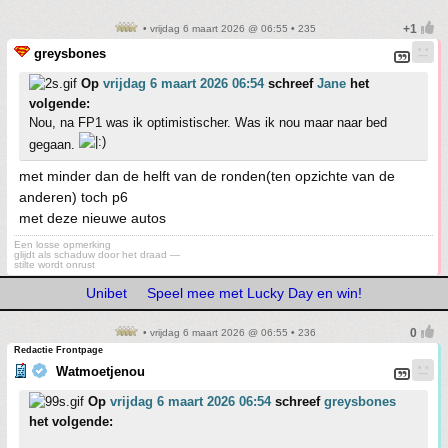
• vrijdag 6 maart 2026 @ 06:55 • 235
greysbones
Op
vrijdag 6 maart 2026 06:54
schreef
Jane
het
volgende:
Nou, na FP1 was ik optimistischer. Was ik nou maar naar bed
gegaan.
met minder dan de helft van de ronden(ten opzichte van de
anderen) toch p6
met deze nieuwe autos
Een losse opmerking
glijdt als schaduw door het draad —
stilte wordt onrust
Unibet
Speel mee met Lucky Day en win!
• vrijdag 6 maart 2026 @ 06:55 • 236
Redactie Frontpage
Watmoetjenou
Op
vrijdag 6 maart 2026 06:54
schreef
greysbones
het volgende: