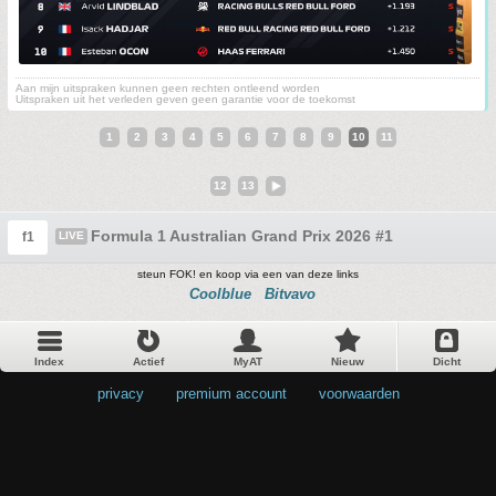
Aan mijn uitspraken kunnen geen rechten ontleend worden
Uitspraken uit het verleden geven geen garantie voor de toekomst
1
2
3
4
5
6
7
8
9
10
11
12
13
Formula 1 Australian Grand Prix 2026 #1
f1
LIVE
steun FOK! en koop via een van deze links
Coolblue
Bitvavo
Index
Actief
MyAT
Nieuw
Dicht
privacy
•
premium account
•
voorwaarden