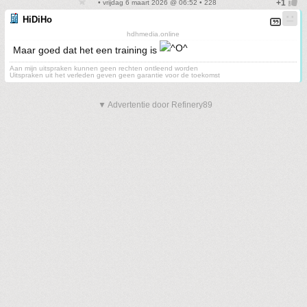
• vrijdag 6 maart 2026 @ 06:52 • 228
HiDiHo
hdhmedia.online
Maar goed dat het een training is
Aan mijn uitspraken kunnen geen rechten ontleend worden
Uitspraken uit het verleden geven geen garantie voor de toekomst
▼ Advertentie door Refinery89