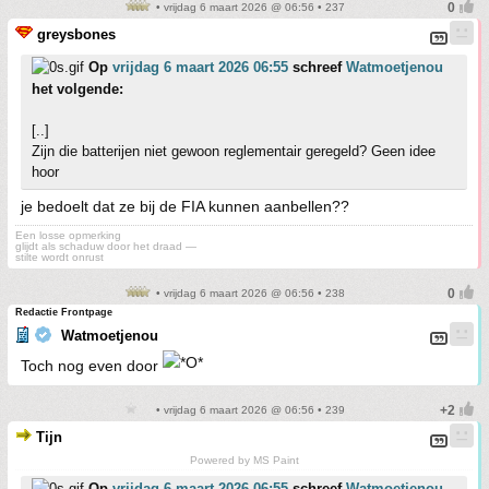
• vrijdag 6 maart 2026 @ 06:56 • 237
greysbones
Op
vrijdag 6 maart 2026 06:55
schreef
Watmoetjenou
het volgende:
[..]
Zijn die batterijen niet gewoon reglementair geregeld? Geen idee
hoor
je bedoelt dat ze bij de FIA kunnen aanbellen??
Een losse opmerking
glijdt als schaduw door het draad —
stilte wordt onrust
• vrijdag 6 maart 2026 @ 06:56 • 238
Redactie Frontpage
Watmoetjenou
Toch nog even door
• vrijdag 6 maart 2026 @ 06:56 • 239
Tijn
Powered by MS Paint
Op
vrijdag 6 maart 2026 06:55
schreef
Watmoetjenou