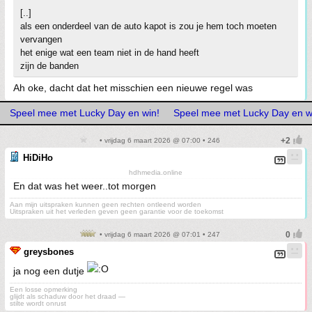
[..]
als een onderdeel van de auto kapot is zou je hem toch moeten
vervangen
het enige wat een team niet in de hand heeft
zijn de banden
Ah oke, dacht dat het misschien een nieuwe regel was
Speel mee met Lucky Day en win!
Speel mee met Lucky Day en w
• vrijdag 6 maart 2026 @ 07:00 • 246
HiDiHo
hdhmedia.online
En dat was het weer..tot morgen
Aan mijn uitspraken kunnen geen rechten ontleend worden
Uitspraken uit het verleden geven geen garantie voor de toekomst
• vrijdag 6 maart 2026 @ 07:01 • 247
greysbones
ja nog een dutje
Een losse opmerking
glijdt als schaduw door het draad —
stilte wordt onrust