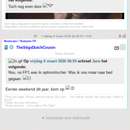
het volgende:
Toch nog even door
Aan mijn uitspraken kunnen geen rechten ontleend worden
Uitspraken uit het verleden geven geen garantie voor de toekomst
• vrijdag 6 maart 2026 @ 06:57 • 242
Moderator / Redactie FP
TheStigsDutchCousin
Brabo Bastard
Op
vrijdag 6 maart 2026 06:54
schreef
Jane
het
volgende:
Nou, na FP1 was ik optimistischer. Was ik nou maar naar bed
gegaan.
Eerste weekend dit jaar, kom op
"They are rage. Brutal, without mercy. But you.... You will be worse. Rip and tear, until it is
done!"
"Omae wa mou shindeiru."
"All we know is... he's called The Stig!"
▼ Advertentie door Refinery89