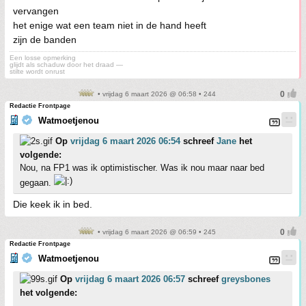
vervangen
het enige wat een team niet in de hand heeft
zijn de banden
Een losse opmerking
glijdt als schaduw door het draad —
stilte wordt onrust
• vrijdag 6 maart 2026 @ 06:58 • 244
Redactie Frontpage
Watmoetjenou
Op
vrijdag 6 maart 2026 06:54
schreef
Jane
het
volgende:
Nou, na FP1 was ik optimistischer. Was ik nou maar naar bed
gegaan.
Die keek ik in bed.
• vrijdag 6 maart 2026 @ 06:59 • 245
Redactie Frontpage
Watmoetjenou
Op
vrijdag 6 maart 2026 06:57
schreef
greysbones
het volgende: