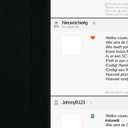
[i]Put me on a pe
Tell me I'm excep
Give me all you
I think you're a j
Nieuwschierig
Pro bikini-lijn
-Welke coureu
-Wie wint de 
-Wie heeft po
-Komt Aston 
-Is er een SC
-Ploft er een
-Eindigt Hami
-Eindigt een 
-Hoeveel pits
-Hoeveel rondj
Wie dit leest is g
JohnnyB123
-Welke coureu
Antonelli
-Wie wint de