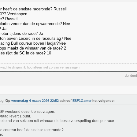
r heeft de snelste raceronde? Russell
 GP? Verstappen
le? Russell
Martin verder dan de opwarmronde? Nee
? Ja
motor tijdens de race? Ja
lton boven Lecerc in de raceuitslag? Nee
Racing Bull coureur boven Hadjar?Nee
tops maakt de winnaar van de race? 2
es rijdt de SC in de race? 10
wachte dingen, ik hou alleen niet zo van verrassingen
donderd
Op
woensdag 4 maart 2026 22:52
schreef
ESF1Gamer
het volgende:
GP weekend dezelfde set vragen.
vraag levert 1 punt.
et eind van seizoen rolt winnaar die beste voorspelling doet per race:
e coureur heeft de snelste raceronde?
rc