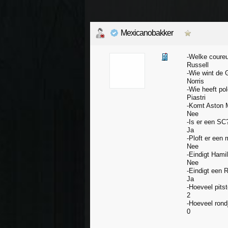
Mexicanobakker
-Welke coureu
Russell
-Wie wint de
Norris
-Wie heeft po
Piastri
-Komt Aston 
Nee
-Is er een SC
Ja
-Ploft er een 
Nee
-Eindigt Hami
Nee
-Eindigt een 
Ja
-Hoeveel pits
2
-Hoeveel rondj
0