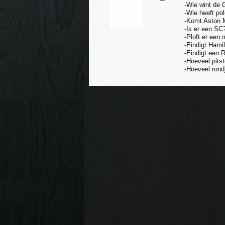
-Wie wint de
-Wie heeft po
-Komt Aston M
-Is er een SC?
-Ploft er een 
-Eindigt Hami
-Eindigt een 
-Hoeveel pits
-Hoeveel rondj