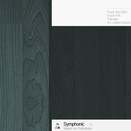
Fuck the EBU
Fuck FIA
Pakaak
It's called moto
Symphonic
Sijsjes en Drijfsijsjes