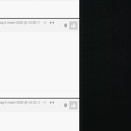
jdag 6 maart 2026 @ 13:08
:37
#6
jdag 6 maart 2026 @ 14:33
:11
#7