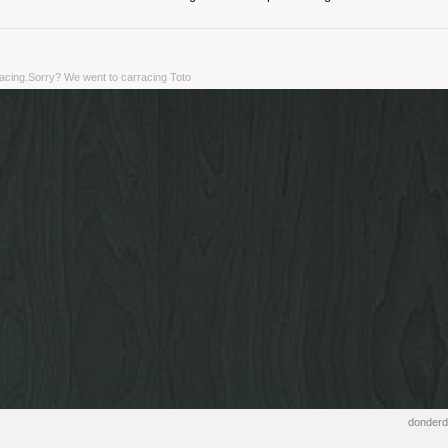
rracing.Sorry? We went to carracing Toto
donderd