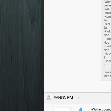
-Wie 
Lecle
-Wie 
Lecle
-Komt
Ja
-Is e
Ja
-Plof
Nee
-Eind
Nee
-Eind
Nee
-Hoev
2
-Hoev
8
Sluit
Mens
#ANONIEM
-Welke coureu