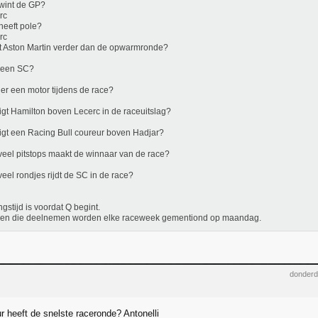
wint de GP?
rc
heeft pole?
rc
 Aston Martin verder dan de opwarmronde?
r een SC?
t er een motor tijdens de race?
igt Hamilton boven Lecerc in de raceuitslag?
igt een Racing Bull coureur boven Hadjar?
eel pitstops maakt de winnaar van de race?
eel rondjes rijdt de SC in de race?
ingstijd is voordat Q begint.
en die deelnemen worden elke raceweek gementiond op maandag.
donderd
r heeft de snelste raceronde? Antonelli