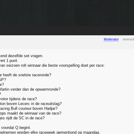
Moderator
woensd
end dezelfde set vragen.
ert 1 punt.
an seizoen rolt winnaar die beste voorspelling doet per race:
r heeft de snelste raceronde?
 GP?
le?
Martin verder dan de opwarmronde?
?
motor tijdens de race?
lton boven Lecerc in de raceuitslag?
Racing Bull coureur boven Hadjar?
tops maakt de winnaar van de race?
es rijdt de SC in de race?
is voordat Q begint.
eelnemen worden elke raceweek gementiond op maandag.