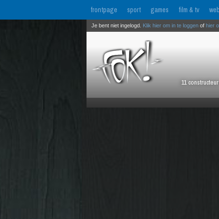
frontpage
sport
games
film & tv
web
Je bent niet ingelogd.
Klik hier om in te loggen
of
hier 
11 constructeu