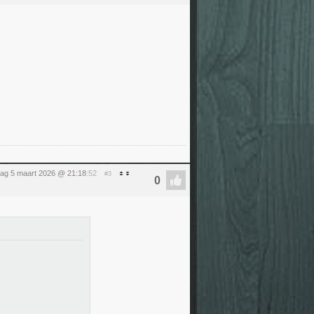
ag 5 maart 2026 @ 21:18
:52
#3