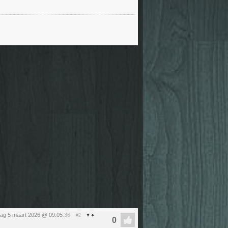
ag 5 maart 2026 @ 09:05
:36
#2