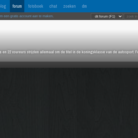
log
forum
fotoboek
chat
zoeken
dm
om een gratis account aan te maken
.
rs en 22 coureurs strijden allemaal om de titel in de koningsklasse van de autosport: