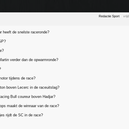
Redactie Sport
vri
r heeft de snelste raceronde?
 GP?
le?
Martin verder dan de opwarmronde?
?
motor tijdens de race?
lton boven Lecerc in de raceuitslag?
Racing Bull coureur boven Hadjar?
tops maakt de winnaar van de race?
es rijdt de SC in de race?