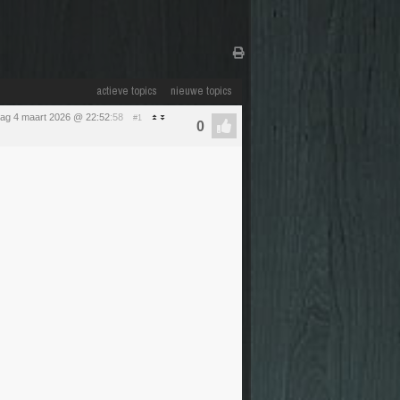
actieve topics
nieuwe topics
ag 4 maart 2026 @ 22:52
:58
#1