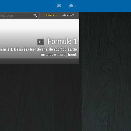
doneren
inbreuk?
Formule 1
F1
 Formule 1. Bespreek hier de snelste sport op aarde
en alles wat erbij hoort.