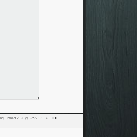
ag 5 maart 2026 @ 22:27
:53
#4