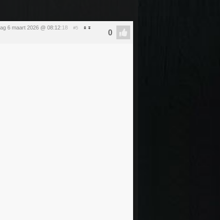
jdag 6 maart 2026 @ 08:12
:18
#5