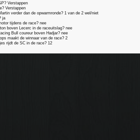
 GP? Verstappen
le? Verstappen
artin verder dan de opwarmronde? 1 van de 2 wel/niet
 ja
motor tijdens de race? nee
lton boven Lecerc in de raceuitslag? nee
Racing Bull coureur boven Hadjar? nee
tops maakt de winnaar van de race? 2
es rijdt de SC in de race? 12