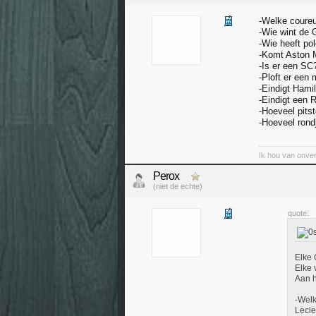
-Welke coureu
-Wie wint de
-Wie heeft po
-Komt Aston 
-Is er een SC
-Ploft er een 
-Eindigt Hami
-Eindigt een 
-Hoeveel pits
-Hoeveel rondj
Ik hou van onver
Perox
(niet de echte)
quote:
Elke 
Elke 
Aan h
-Welk
Lecle