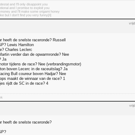
destal and I'll only disappoint you
tional and I promise to exploit you
r money and I'll make some origami honey
oke but I don't find you very funny[/i]
vri
r heeft de snelste raceronde? Russell
GP? Lewis Hamilton
le? Charles Leclerc
Martin verder dan de opwarmronde? Nee
? Ja
 motor tijdens de race? Nee (verbrandingsmotor)
lton boven Lecerc in de raceuitslag? Ja
Racing Bull coureur boven Hadjar? Nee
tops maakt de winnaar van de race? 1
es rijdt de SC in de race? 4
ek
vri
r heeft de snelste raceronde?
 GP?