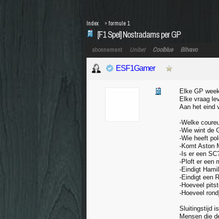
Index
»
formule 1
[F1 Spel] Nostradams per GP
abonnement
Unibet
Coolblue
Bitvavo
ESF1Gamer
Elke GP week
Elke vraag lev
Aan het eind v
-Welke coureu
-Wie wint de
-Wie heeft po
-Komt Aston 
-Is er een SC
-Ploft er een 
-Eindigt Hami
-Eindigt een 
-Hoeveel pits
-Hoeveel rondj
Sluitingstijd 
Mensen die d